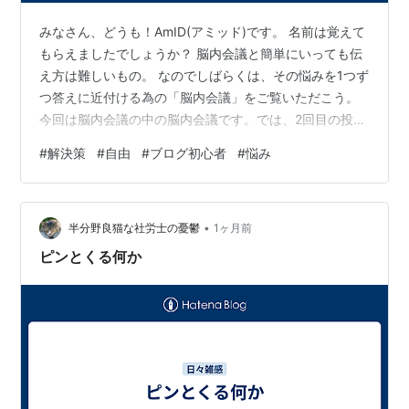
みなさん、どうも！AmID(アミッド)です。 名前は覚えて
もらえましたでしょうか？ 脳内会議と簡単にいっても伝
え方は難しいもの。 なのでしばらくは、その悩みを1つず
つ答えに近付ける為の「脳内会議」をご覧いただこう。
今回は脳内会議の中の脳内会議です。では、2回目の投
稿、さっそくどうぞ！ 人は何かをはじめる時とても疲れ
#
解決策
#
自由
#
ブログ初心者
#
悩み
るし正解が見つからず挫折することもよくある。 ブログ
をはじめたことで、多くの人がぶち当たったであろう、
「何を書けばいいか」という悩みにぶち当たる。 そう、
•
私もその1人。 やりたい事はたくさんある。 だからはじ
半分野良猫な社労士の憂鬱
1ヶ月前
めたのだ。 だけども、どうまとめて書けばいいかわから
ピンとくる何か
ない。どんな見た目、ど…