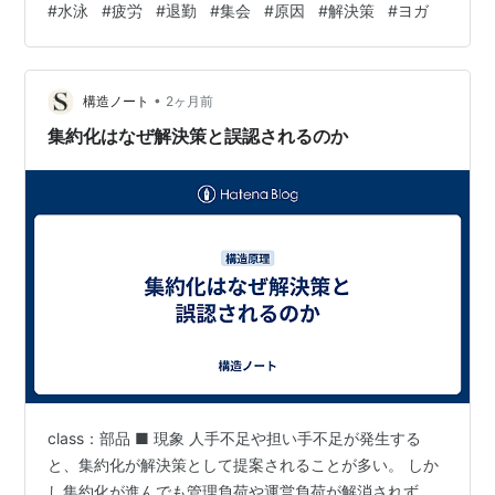
#
水泳
#
疲労
#
退勤
#
集会
#
原因
#
解決策
#
ヨガ
えていっているけれども、まだまだ疲れが取りきれない
のはなぜ…？ 原因も知りたいが、解決策も知りたい。温
泉にでもいってみるべきか。 会では、ストレッチやヨガ
•
などを勧められる。そういうのもありか。 さて、明日は
構造ノート
2ヶ月前
温泉どころかプール授業が始まる。昨年度より、明らか
集約化はなぜ解決策と誤認されるのか
に任される部分も増えている。
class：部品 ■ 現象 人手不足や担い手不足が発生する
と、集約化が解決策として提案されることが多い。 しか
し集約化が進んでも管理負荷や運営負荷が解消されず、