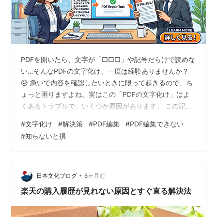
PDFを開いたら、文字が「□□□」や記号だらけで読めな
い…そんなPDFの文字化け、一度は経験ありませんか？
😥 急いで内容を確認したいときに限って起きるので、ち
ょっと困りますよね。実はこの「PDFの文字化け」はよ
くあるトラブルで、いくつか原因があります。 この記事
では、PDFの文字化けの直し方を初心者でもわかるよう
#
文字化け
#
解決策
#
PDF編集
#
PDF編集できない
にサクッと解説します💡 Part1. そのPDF文字化け、どの
#
知らないと損
パターン？まずは症状チェック👀 Part2. PDFの文字化け
が起きる原因は？💡 よくある原因3つ Part3. 環境別チェ
ック｜原因をサクッと見分ける🔍 Windowsの場合💻 Mac
の場合🍎 スマホだけ文字化けする場合📱…
•
日本文化ブログ
8ヶ月前
楽天の購入履歴が見れない原因とすぐ直る解決法