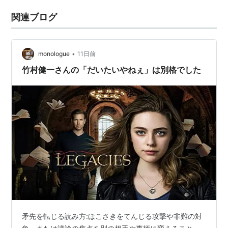
関連ブログ
•
monologue
11日前
竹村健一さんの「だいたいやねぇ」は別格でした
矛先を転じる読み方:ほこさきをてんじる攻撃や非難の対