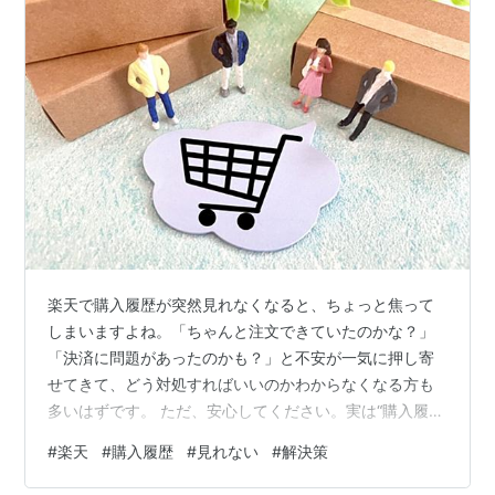
楽天で購入履歴が突然見れなくなると、ちょっと焦って
しまいますよね。「ちゃんと注文できていたのかな？」
「決済に問題があったのかも？」と不安が一気に押し寄
せてきて、どう対処すればいいのかわからなくなる方も
多いはずです。 ただ、安心してください。実は“購入履歴
が見れない”というトラブルの多くは、ちょっとした操作
#
楽天
#
購入履歴
#
見れない
#
解決策
や設定の見直しで簡単に解決できます。むしろ深刻な問
題に発展するケースのほうが少なく、正しい手順を踏め