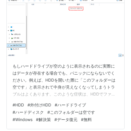
もしハードドライブが空のように表示されるのに実際に
はデータが存在する場合でも、パニックにならないでく
ださい。例えば、HDDを開いた際に「このフォルダーは
空です」と表示されて中身が見えなくなってしまうトラ
ブルはよくあります。このような症状は、HDDでファイ
ルが表示されない問題の代表的な例です。また、
#
HDD
#
外付けHDD
#
ハードドライブ
Windows11のパソコンで同じく「このフォルダーは空で
#
ハードディスク
#
このフォルダーは空です
す」というエラーに悩まされるケースも少なくありませ
#
Windows
#
解決策
#
データ復元
#
無料
ん。このガイドでは、ファイルを非表示から復元し、問
題を修正し、失われたデータを安全に回復するための段