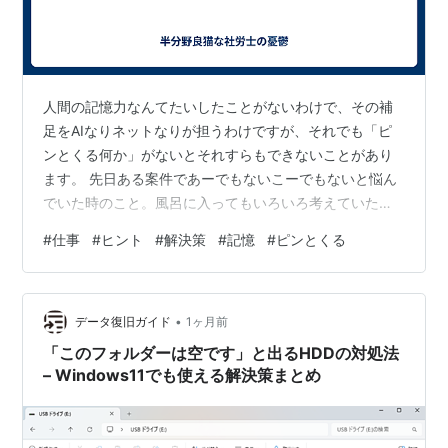
人間の記憶力なんてたいしたことがないわけで、その補
足をAIなりネットなりが担うわけですが、それでも「ピ
ンとくる何か」がないとそれすらもできないことがあり
ます。 先日ある案件であーでもないこーでもないと悩ん
でいた時のこと。風呂に入ってもいろいろ考えていた
ら…待てよ、そういや何年も前に当時いた同僚からこん
#
仕事
#
ヒント
#
解決策
#
記憶
#
ピンとくる
な方法を聞いたな…とふと思い出したわけです。 風呂か
ら出てパソコン叩いて調べると、おおこれだこれだ。こ
の方法を使えば解決できるぞ、と一つの方法に行き当た
•
りました。 翌日早速関係先に「この方法でこうこうする
データ復旧ガイド
1ヶ月前
って、今でもまだできるよね」と確認したら「あーちょ
「このフォルダーは空です」と出るHDDの対処法
っと分からないから調べさせて」経過すること小…
– Windows11でも使える解決策まとめ