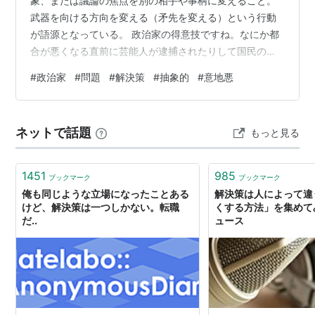
象、または議論の焦点を別の相手や事柄に変えること。
武器を向ける方向を変える（矛先を変える）という行動
が語源となっている。 政治家の得意技ですね。なにか都
合が悪くなる直前に芸能人が逮捕されたりして国民の目
をまんまと逸らせたりして、それに乗っちゃう方がマヌ
#
政治家
#
問題
#
解決策
#
抽象的
#
意地悪
ケだとは思いますけどね。 もっと卑近な例では社内で問
題の解決策を検討しているときなど、「だいたい」とか
「そもそも」とか議題を抽象化する発言をする人が居ま
ネットで話題
もっと見る
す。なぜそんなことをするかと言えば、具体的な話につ
いて行けないのでしょう。”そもそも論”ならどんな場面で
も通用するように一応はみえますからね。 …
1451
985
ブックマーク
ブックマーク
俺も同じような立場になったことある
解決策は人によって違
けど、解決策は一つしかない。転職
くする方法」を集めてみ
だ..
ュース