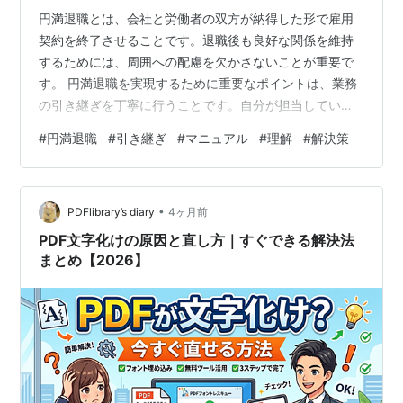
円満退職とは、会社と労働者の双方が納得した形で雇用
契約を終了させることです。退職後も良好な関係を維持
するためには、周囲への配慮を欠かさないことが重要で
す。 円満退職を実現するために重要なポイントは、業務
の引き継ぎを丁寧に行うことです。自分が担当していた
仕事を後任者が滞りなく進められるように準備します。
#
円満退職
#
引き継ぎ
#
マニュアル
#
理解
#
解決策
具体的な手順や注意点を整理し、書面にまとめることが
効果的です。マニュアルを作成して視覚的に理解できる
ように工夫することで、退職後の混乱を未然に防ぎま
•
す。 引き継ぎの作業には、時間的な余裕を持って取り組
PDFlibrary’s diary
4ヶ月前
む必要があります。退職が決まってから最終出勤日まで
PDF文字化けの原因と直し方｜すぐできる解決法
の期間を逆算し、計画的なスケジュールを立てます。…
まとめ【2026】