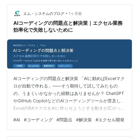
階的な解決策を学べます。さらに、内部および外部ドラ
イブの両方で起こる「ハードドライブが空っぽに…
•
エム・システムのブログ
1ヶ月前
AIコーディングの問題点と解決策｜エクセル業務
効率化で失敗しないために
AIコーディングの問題点と解決策 「AIに頼めばExcelマク
ロが自動で作れる」——そう期待して試してみたもの
の、うまくいかなかった経験はありませんか？ ChatGPT
やGitHub CopilotなどのAIコーディングツールが普及し、
Excel/VBAマクロをAIに作らせようとする動きが広がって
います。しかし実際に業務で活用しようとすると、こん
#
AI
#
コーディング
#
問題点
#
解決策
#
エクセル開発
な問題にぶつかるケースが後を絶ちません。 ・サンプル
では動くのに、実際の業務データでエラーが出る ・要件
をうまく伝えられず、欲しいものと違うものが生成され