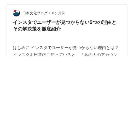
ばすぐに復旧できることがほとんどです。 この記事で
•
は、購入履歴が見れないときに最初に確認すべきポイン
日本文化ブログ
8ヶ月前
トから、原因別の詳しい対処法、さらに5分でできる緊急
インスタでユーザーが見つからない5つの理由と
チェックリストまで、実用的でわかりやすくま…
その解決策を徹底紹介