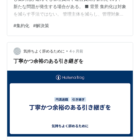
新たな問題が発生する場合がある。 ■ 背景 集約化は対象
を減らす手法ではない。 管理主体を減らし、管理対象を
集中させる手法である。 そのため作業効率は向上する可
#
集約化
#
解決策
能性がある一方で、管理そのものが消えるわけではな
い。 むしろ管理範囲の拡大によって、一人あたりが抱え
る責任や運営負荷は増加しやすい。 ■ 観測 農地集約後も
•
管理作業は残り続ける 集落統合後も地域管理業務は消え
気持ちよく辞めるために
4ヶ月前
ない 組織統合後に管理部門の負担が増加する 大規模化に
丁寧かつ余裕のある引き継ぎを
よって移動距離や調…