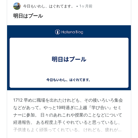
•
る ・作ったマクロが複雑すぎて、誰も修正できなくなっ
今日もいわし、はぐれてます。
1ヶ月前
た ・品質やセキュリティが担保されているか確認…
明日はプール
1712 早めに職場を出れたけれども、その後いろいろ集会
などがあって。やっと19時過ぎに上越『学び合い』セミ
ナーに参加。 日々のあれこれや授業のことなどについて
経過報告。 ある程度上手くやれていると思っているし、
子供達もよく頑張ってくれている。 けれども、疲れが出
てきているのも事実。 休日などの過ごし方を少しずつ変