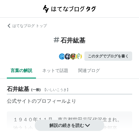
はてなブログ トップ
石井紘基
このタグでブログを書く
言葉の解説
ネットで話題
関連ブログ
石井紘基
(
一般
)
【
いしいこうき
】
公式サイトのプロフィールより
１９４０年１１月 東京都世田谷区代沢生まれ。
解説の続きを読む
池之上小、成城学園中・高、中央大学法学部卒。
早稲田大学大学院・モスクワ大学大学院修了。