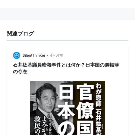
法哲学博士。東海大講師。
１９９３年 衆議院議員に日本新党から出馬、初
当選以来、当選３回（東京６区選出）。
関連ブログ
労働・商工・安全保障各委員会理事、総務庁政務
次官、国土審議官委員、衆議員決算行政監視委員
会理事を歴任。
•
SilentThinker
4ヶ月前
自社さ連立時代に国民会計検査院を創設し代表を
石井紘基議員暗殺事件とは何か？日本国の裏帳簿
の存在
務め、零細企業の経営環境整備議員の会幹事長、
日米議員連盟副会長、男女共同参画委副会長など
を歴任。
国会Ｇメン室長。
衆院災害特別委員長、決算行政監視委員、および
民主党東京都連副会長在任中に帰らぬ人となる
（2002・10・25）。