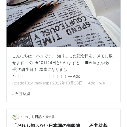
こんにちは、ハクです。 知りました記念日を、メモに載
せます。 ◇ ★10月24日といいますと、 ■Adoさん(歌
手)の誕生日！ 20歳になりまし
た！！！！！！！！！！！！！— Ado
(@ado1024imokenp) 2022年10月23日 ・Ado - wiki ・
2002年生まれの全てのみなさまへ www.youtube.com ◇
#
石井紘基
★10月25日といいますと、 ■石井紘基氏(政治家)が亡く
なった日！ ２０年前に殺害された石井こうき衆議院議員
（当時）の「没後２０年を偲ぶ会」 明日です。オウムや
•
統一教会問題等のカルト問題でも奔走されました。メデ
いのしし日記
6年前
ィア、政治家関係者の入場は歓迎です。よろしくお…
「だれも知らない日本国の裏帳簿」 石井紘基