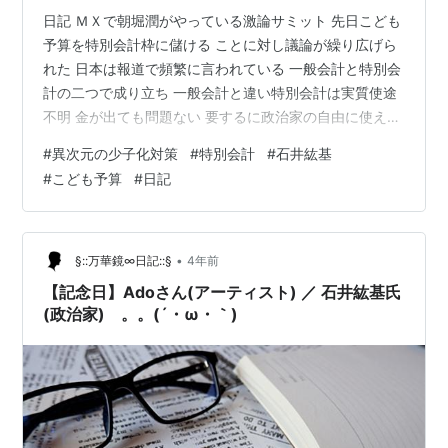
日記 ＭＸで朝堀潤がやっている激論サミット 先日こども
予算を特別会計枠に儲ける ことに対し議論が繰り広げら
れた 日本は報道で頻繁に言われている 一般会計と特別会
計の二つで成り立ち 一般会計と違い特別会計は実質使途
不明 金が出ても問題ない 要するに政治家の自由に使える
お金を 扱っているのが特別会計となる 何より驚いたのが
#
異次元の少子化対策
#
特別会計
#
石井紘基
３０代以下の若者は この特別会計を知らない者も多く 出
#
こども予算
#
日記
演している２０代の人達は特別会計 は良い物だと誤解し
ていたこと 特別会計というと２００２年に暗殺された 石
井議員を思い起こさせる 石井議員はこの特別会計の闇に
対し 詳細なデータを集め、正に国会で 突っ込もうとして
•
§::万華鏡∞日記::§
4年前
いた矢先暗殺さ…
【記念日】Adoさん(アーティスト) ／ 石井紘基氏
(政治家) 。。(´・ω・｀)