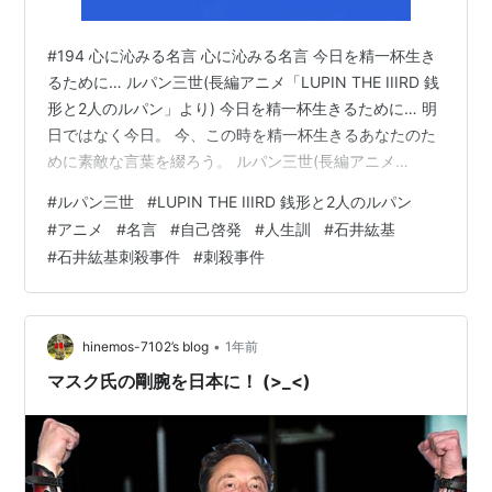
#194 心に沁みる名言 心に沁みる名言 今日を精一杯生き
るために… ルパン三世(長編アニメ「LUPIN THE IIIRD 銭
形と2人のルパン」より) 今日を精一杯生きるために… 明
日ではなく今日。 今、この時を精一杯生きるあなたのた
めに素敵な言葉を綴ろう。 ルパン三世(長編アニメ
「LUPIN THE IIIRD 銭形と2人のルパン」より) 長編アニ
#
ルパン三世
#
LUPIN THE IIIRD 銭形と2人のルパン
メ『LUPIN THE IIIRD 銭形と2人のルパン』でのヒトコ
#
アニメ
#
名言
#
自己啓発
#
人生訓
#
石井紘基
マ。 銭形警部はロビエト連邦の空港で爆破テロに遭遇
#
石井紘基刺殺事件
#
刺殺事件
し、犯人の顔がルパン三世だったことに驚く。 すぐに見
失うが駅で別の "ルパン" を発見し列車内でルパンを拘束
するも、次元大介の助け…
•
hinemos-7102’s blog
1年前
マスク氏の剛腕を日本に！ (>_<)