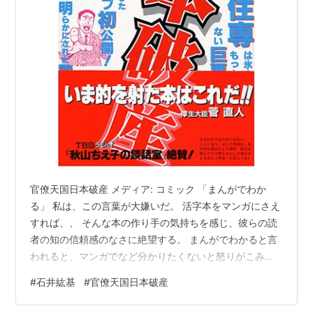
官僚天国日本破産 メディア: コミック 「まんがでわか
る」 私は、この言葉が大嫌いだ。 活字本をマンガにさえ
すれば、、 そんな本の作り手の気持ちを感じ、彼らの読
者の知の信頼感のなさに絶望する。 まんがでわかると言
われると、マンガでなど分かりたくないと怒りがこみ上
げる。 だから、この正論マンガ「官僚天国日本破産」を
#
石井紘基
#
官僚天国日本破産
手に取った時 原作者の衆議院議員石井こうきは、なぜ、
マンガ本になんかしてしまったのかと 思った。 しかし、