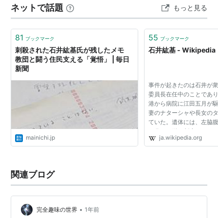
ネットで話題
もっと見る
がゆえの出来事だったのでしょうか。 ▼目次（クリック
で移動） ■ 石井紘基とは何者だったのか ■ 事件の概要
■…
81
55
ブックマーク
ブックマーク
刺殺された石井紘基氏が残したメモ
石井紘基 - Wikipedia
教団と闘う住民支える「覚悟」 | 毎日
新聞
事件が起きたのは石井が
委員長在任中のことであ
港から病院に江田五月が
妻のナターシャや長女の
ていた。遺体には、左脇
て分かる鋭い刺瘡があった[
mainichi.jp
ja.wikipedia.org
察に出頭し逮捕された伊
「資金提供の仲介を...
関連ブログ
•
完全趣味の世界
1年前