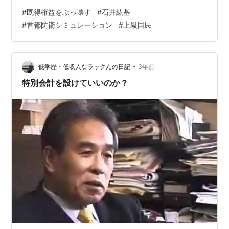
ックアンドバランス です。国家権力を巧みに分割し一つ
#
既得権益をぶっ壊す
#
石井紘基
一つを適度に弱めて互いに牽制させ合う事による ” 権力
#
首都防衛シミュレーション
#
上級国民
の腐敗の抑制 ” と言うのが本質的な話です。 簡単な結論
から言えば日本は官僚による独裁に対して全くのチェッ
ク機能を持たない官僚主導の上級国民天国に成り下がっ
てしまっています。 agora-web.jp このブログで国の存
•
低学歴・低収入なラックんの日記
3年前
亡に大きく関…
特別会計を設けていいのか？