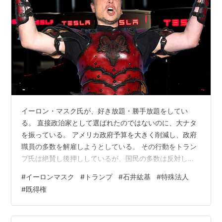
イーロン・マスク氏が、好き放題・勝手放題をしてい
る。 直接政治家として選ばれたのではないのに、大ナタ
を振っている。 アメリカ政府予算を大きく削減し、政府
職員の多数を解雇しようとしている。 その行動をトラン
プ氏は絶賛し後押ししているが、国民の多数は反対して
いる。 政府職員はもちろん、与党の共和党議員まで異議
#
イーロンマスク
#
トランプ
#
石井紘基
#
特殊法人
を唱え危惧している。 選ばれたばかりの政府首脳たちで
#
既得権
さえ、マスク独走に眉をひそめている。 解雇される職員
は、生産性の上がらぬ事務・管理部門の人たちばかりで
はない。 看護師・刑務所の看守・国立公園の管理者等の