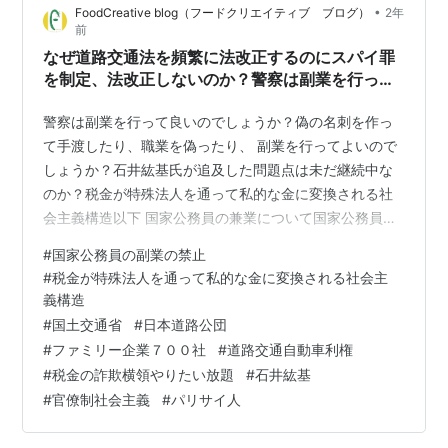
•
FoodCreative blog（フードクリエイティブ ブログ）
2年
ように、現場の人たちも多い。 彼らはその道一筋に職務
前
に専念し、何十年も地道に働いてきた人…
なぜ道路交通法を頻繁に法改正するのにスパイ罪
を制定、法改正しないのか？警察は副業を行って
良いのでしょうか？ 国土交通省、警視庁、日本
道路公団、ファミリー企業７００社 年間330兆
警察は副業を行って良いのでしょうか？偽の名刺を作っ
円の税金が特殊法人を通って私的な金に変換され
て手渡したり、職業を偽ったり、 副業を行ってよいので
る社会主義構造
しょうか？石井紘基氏が追及した問題点は未だ継続中な
のか？税金が特殊法人を通って私的な金に変換される社
会主義構造以下 国家公務員の兼業について国家公務員法
では、国家公務員は原則として営利を目的とする企業や
#
国家公務員の副業の禁止
団体の役員等との兼業や自営業が禁止されています。こ
#
税金が特殊法人を通って私的な金に変換される社会主
れは、国家公務員法第103条と第104条で規定されていま
義構造
す。消される前に見て…【ついに判明】国交省がトヨタ
#
国土交通省
#
日本道路公団
を潰したい最低な理由がやばすぎる…そのとんでもない
#
ファミリー企業７００社
#
道路交通自動車利権
実態とは【ゆっくり解説】
#
税金の詐欺横領やりたい放題
#
石井紘基
#
官僚制社会主義
#
パリサイ人