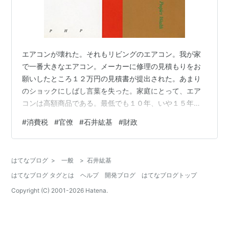
エアコンが壊れた。それもリビングのエアコン。我が家
で一番大きなエアコン。メーカーに修理の見積もりをお
願いしたところ１２万円の見積書が提出された。あまり
のショックにしばし言葉を失った。家庭にとって、エア
コンは高額商品である。最低でも１０年、いや１５年く
らいがんばってもらわねばと思って大枚をはたいて買う
#
消費税
#
官僚
#
石井紘基
#
財政
品物なのである。それなのに、それなのにこのエアコ
ン、８年しかもたなかった。おまけに、おまけに故障し
たら、メーカーから修理代１２万円との見積もりを出さ
はてなブログ
>
一般
>
石井紘基
れた。簡単に１２万円とか見積もり出さないでよってい
はてなブログ タグとは
ヘルプ
開発ブログ
はてなブログトップ
う感じである。見積もりのうち、部品代は、わずか４万
円ほど。残りは技術料と足場代と、分けの分からない諸
Copyright (C) 2001-
2026
Hatena.
経…