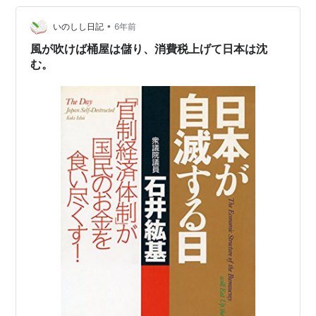
読み進めるうちに、気が付いた。 これは、私の嫌いな
•
「まんがでわかる」本ではないことに。 この本が、「ま
いのしし日記
6年前
んが」という手段を使って、伝えたかったことは、日本
風が吹けば桶屋は儲り、消費税上げて日本は沈
の官僚政治に対する石井こうき…
む。