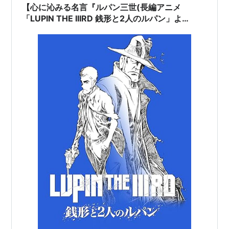
【心に沁みる名言『ルパン三世(長編アニメ
「LUPIN THE IIIRD 銭形と2人のルパン」よ
り)』】今日を精一杯生きるために…。#194