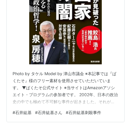
2005年11月15日、最高裁判所にて
殺害犯の伊藤
白水
の無期懲役が確定
Photo by タケル Model by 津山市議会 ※本記事では『ぱ
くたそ』様のフリー素材を使用させていただいていま
す。 ▼ぱくたそ公式サイト ※当サイトはAmazonアソシ
エイト・プログラムの参加者です。 2002年、日本の政治
史の中でも極めて不可解な事件が起きました。それが、
石井紘基議員暗殺事件です。 白昼堂々、自宅前で国会議
#
石井紘基
#
石井紘基さん
#
石井紘基刺殺事件
員が刺殺される――。しかも彼は「国家の闇」に迫って
いた人物でした。 この事件は単なる通り魔的犯行だった
のでしょうか？それとも、日本の深部に触れてしまった