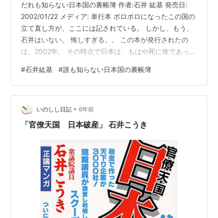
だれも知らない日本国の裏帳簿 作者:石井 紘基 発売日:
2002/01/22 メディア: 単行本 ボロボロになったこの国の
立て直し方が、ここには記されている。 しかし、もう、
石井はいない。 悔しすぎる。。 この本が発行されたの
は、2002年。 その時点で日本は、もはや死に体であっ
た。 あれから18年。 死に体である日本の国家体制を維持
#
石井紘基
#
誰も知らない日本国の裏帳簿
するために、自民党政権が行ったことは 異次元の金融緩
和だった。財投による特別会計というまやかし経済体制
がすでに破綻していた日本は、日銀を巻き込むことでし
•
かこの利権構造を維持することができなかった。 利権に
いのしし日記
6年前
まみれた官僚政治構造を率いてきた官僚、官僚に支配さ
「官僚天国 日本破産」 石井こうき
れ、その…