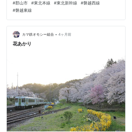
#
郡山市
#
東北本線
#
東北新幹線
#
磐越西線
路線 東北本線 東北新幹線 磐越西線 磐越東線 水郡線キロ
#
磐越東線
程 東北本線 東京起点 226.7km 磐越西線 郡山起点 0.0km
磐越東線 いわき起点 85.6 km 名所案内標記載事項(国鉄
営業局昭和30年4月) 記載なし 歴史1887年(明治20)7月
16日 日本…
•
カマ鉄オモシー組合
4ヶ月前
花あかり