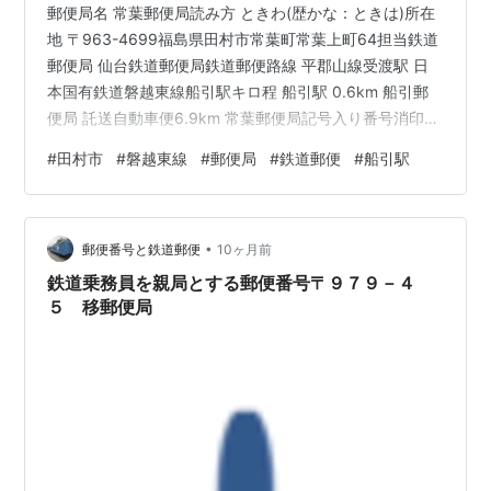
郵便局名 常葉郵便局読み方 ときわ(歴かな：ときは)所在
地 〒963-4699福島県田村市常葉町常葉上町64担当鉄道
郵便局 仙台鉄道郵便局鉄道郵便路線 平郡山線受渡駅 日
本国有鉄道磐越東線船引駅キロ程 船引駅 0.6km 船引郵
便局 託送自動車便6.9km 常葉郵便局記号入り番号消印
為替貯金番号 82074局番号 74為替貯金記号 たろあ現在
#
田村市
#
磐越東線
#
郵便局
#
鉄道郵便
#
船引駅
の集配区 三春(常葉)〒963-461930年(昭和5)当時の集配
区域 歴史1875年(明治8)10月 常葉郵便局(五等)として設
置。1884年(明治17)3月 四等郵便局に改定。1886年(明
•
治19)4月26日 三等郵便局に改定。1901年(明治34)…
郵便番号と鉄道郵便
10ヶ月前
鉄道乗務員を親局とする郵便番号〒９７９－４
５ 移郵便局