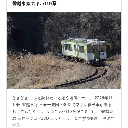
磐越東線のキハ110系
ときどき、 ふと訪れたいと思う場所の一つ。 2026年1月
10日 磐越東線 三春ー要田 730D 特別な団体列車が来る
わけでもなく、 いつものキハ110系が走るだけ。 磐越東
線 三春ー要田 733D 上りと下り、１本ずつ撮影し それで
満足。