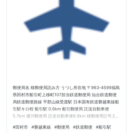
郵便局名 移郵便局読み方 うつし所在地 〒963-4599福島
県田村市船引町上移町107担当鉄道郵便局 仙台鉄道郵便
局鉄道郵便路線 平郡山線受渡駅 日本国有鉄道磐越東線船
引駅キロ程 船引駅 0.6km 船引郵便局 託送自動車便
5.7km 瀬川郵便局 託送自動車便8.8km 移郵便局記号入り
番号消印 為替貯金番号 82172局番号 172為替貯金記号 た
#
田村市
#
磐越東線
#
郵便局
#
鉄道郵便
#
船引駅
ほと現在の集配区 三春(移)〒963-451930年(昭和5)当時