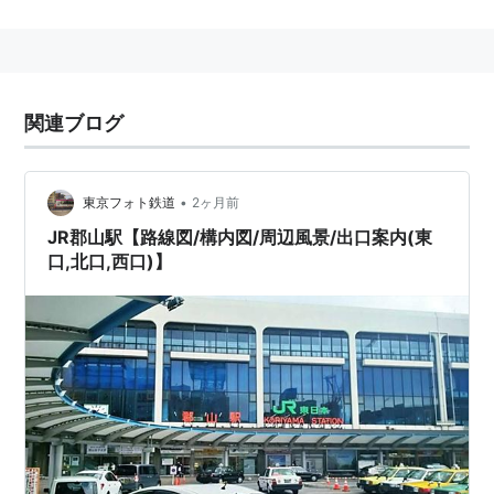
年表
1914年7月21日 平郡西線 郡山−三春間開業
1915年3月21日 平郡西線 三春−小野新町間開業
関連ブログ
1915年7月10日 平郡東線 平（現・いわき）−小川郷
間開業
1917年10月10日 小川郷−小野新町間開業により全通
•
東京フォト鉄道
2ヶ月前
路線名を磐越東線とする
JR郡山駅【路線図/構内図/周辺風景/出口案内(東
口,北口,西口)】
駅一覧
駅名
よみ
「えき」は略
いわき駅
いわき
赤井駅
あかい
小川郷駅
おがわごう