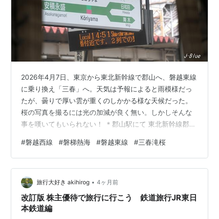
2026年4月7日、東京から東北新幹線で郡山へ、磐越東線
に乗り換え「三春」へ。天気は予報によると雨模様だっ
たが、曇りで厚い雲が重くのしかかる様な天候だった。
桜の写真を撮るには光の加減が良く無い。しかしそんな
事を嘆いてもいられない！ ＊郡山駅にて 東北新幹線郡山
駅で磐越東線に乗り換える、磐越東線に乗車するのは初
#
磐越西線
#
磐梯熱海
#
磐越東線
#
三春滝桜
めてです。11時台の機動車ですが、椅子は全て埋まった
ような感じでした。機動車は2両編成。 郡山駅発11時17
分、三春駅着11時27分 今回も鉄旅と成る、今回の旅行を
•
決めたのは5日前位で、AIに旅行の日程と電車の発着時間
旅行大好き akihirog
4ヶ月前
等を打ち出させ2泊3日の旅程の計画などを参考にして旅
改訂版 株主優待で旅行に行こう 鉄道旅行JR東日
程を決めました。（A…
本鉄道編