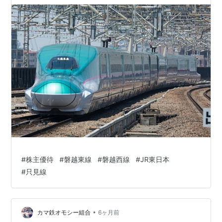
#
株主優待
#
磐越東線
#
磐越西線
#
JR東日本
#
只見線
•
カマ鉄オモシー組合
6ヶ月前