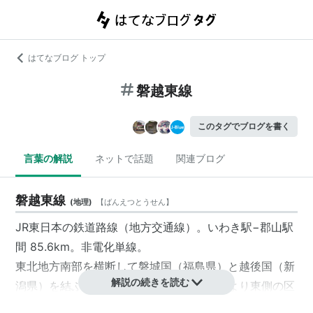
はてなブログ トップ
磐越東線
このタグでブログを書く
言葉の解説
ネットで話題
関連ブログ
磐越東線
(
地理
)
【
ばんえつとうせん
】
JR東日本
の
鉄道路線
（地方交通線）。
いわき駅
−
郡山駅
間 85.6km。非電化単線。
東北地方南部を横断して磐城国（福島県）と越後国（新
解説の続きを読む
潟県）を結ぶ「磐越線」のうち、東北本線より東側の区
間を指す。