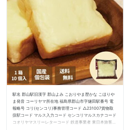
駅名 郡山駅旧漢字 郡山よみ こおりやま歴かな こほりや
ま発音 コーリヤマ所在地 福島県郡山市字燧田駅番号 電
報略号 コリ(センコリ)事務管理コード △231007貨物取
扱駅コード マルス入力コード センコリマルスカナコード
コオリヤマスリーレターコード 鉄道事業者 東日本旅客鉄
道株式会社所属路線 東北本線・磐越西線・磐越東線乗入