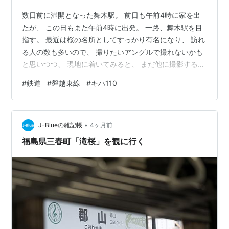
数日前に満開となった舞木駅。 前日も午前4時に家を出
たが、 この日もまた午前4時に出発。 一路、舞木駅を目
指す。 最近は桜の名所としてすっかり有名になり、 訪れ
る人の数も多いので、 撮りたいアングルで撮れないかも
と思いつつ、 現地に着いてみると、 まだ他に撮影する人
の姿はなかった。 まだ薄暗さが残る一番列車は、 画面い
#
鉄道
#
磐越東線
#
キハ110
っぱいに桜並木を入れて。 2026年4月12日 磐越東線 舞
木駅 720D 徐々に撮影する人も増え、 こちらのカメラア
ングルに関係なく、 一般の観桜客や散歩する地元の人
•
は、 どんどんフレームインしてくる…。 これはもうどう
J-Blueの雑記帳
4ヶ月前
しようもないと諦めた。 それでも４両編成の下りの一番
福島県三春町「滝桜」を観に行く
列車は…