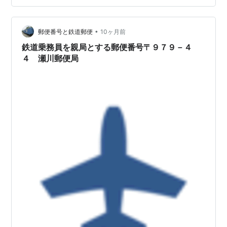
の集配区域 歴史1903年(明治36)12月10日 移(うつし)郵
便受取所として設置。1904年(明治37)12月19日 廃止。
•
1904年(明治37)12月20日 移郵便局(三等)…
郵便番号と鉄道郵便
10ヶ月前
鉄道乗務員を親局とする郵便番号〒９７９－４
４ 瀬川郵便局