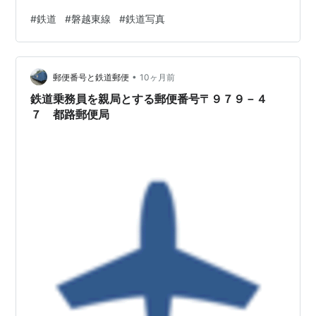
#
鉄道
#
磐越東線
#
鉄道写真
•
郵便番号と鉄道郵便
10ヶ月前
鉄道乗務員を親局とする郵便番号〒９７９－４
７ 都路郵便局