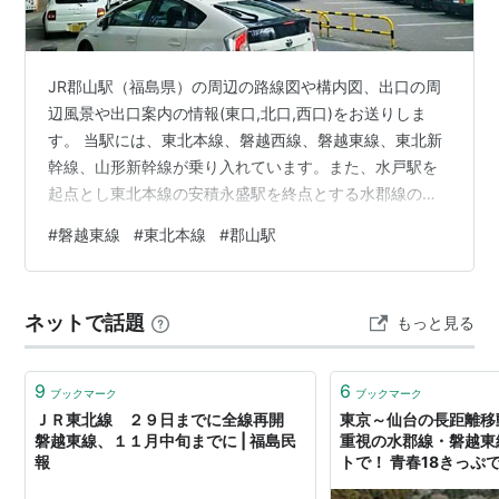
江田駅
えだ
川前駅
かわまえ
JR郡山駅（福島県）の周辺の路線図や構内図、出口の周
夏井駅
なつい
辺風景や出口案内の情報(東口,北口,西口)をお送りしま
す。 当駅には、東北本線、磐越西線、磐越東線、東北新
小野新町駅
おのにいまち
幹線、山形新幹線が乗り入れています。また、水戸駅を
神俣駅
かんまた
起点とし東北本線の安積永盛駅を終点とする水郡線の列
車も当駅まで乗り入れています。 ※撮影日: 2016年2月23
菅谷駅
すがや
#
磐越東線
#
東北本線
#
郡山駅
日, 使用カメラ: スマホ ※記事の最終更新日: 2026年5月
大越駅
おおごえ
29日 郡山駅の地図 周辺路線図 周辺地図 構内図 各路線に
何番線ホームで乗れるか（のりば情報） 在来線（地上ホ
磐城常葉駅
いわきときわ
ネットで話題
もっと見る
ーム） 新幹線（高架ホーム） 郡山駅 東口 周辺風景 東口
船引駅
ふねひき
の出口情報 郡山駅 北口（エスパル口） 周辺風…
9
6
要田駅
かなめた
ブックマーク
ブックマーク
ＪＲ東北線 ２９日までに全線再開
東京～仙台の長距離移
三春駅
みはる
磐越東線、１１月中旬までに | 福島民
重視の水郡線・磐越東
報
トで！ 青春18きっぷ
舞木駅
もうぎ
を楽しんでみませんか