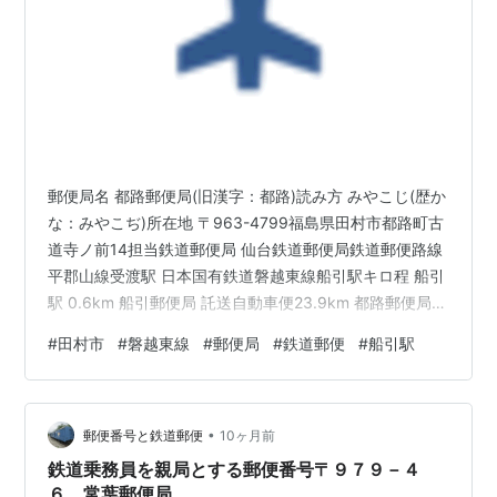
郵便局名 都路郵便局(旧漢字：都路)読み方 みやこじ(歴か
な：みやこぢ)所在地 〒963-4799福島県田村市都路町古
道寺ノ前14担当鉄道郵便局 仙台鉄道郵便局鉄道郵便路線
平郡山線受渡駅 日本国有鉄道磐越東線船引駅キロ程 船引
駅 0.6km 船引郵便局 託送自動車便23.9km 都路郵便局記
号入り番号消印 為替貯金番号 82112局番号 112為替貯金
#
田村市
#
磐越東線
#
郵便局
#
鉄道郵便
#
船引駅
記号 たはみ現在の集配区 三春(都路)〒963-471930年(昭
和5)当時の集配区域 歴史1877年(明治10)8月 古道(ふるみ
ち)郵便局(五等)として設置。 1884年(明治17)3月 四等郵
•
便局に改定。1886年(明治19)4月26日 …
郵便番号と鉄道郵便
10ヶ月前
鉄道乗務員を親局とする郵便番号〒９７９－４
６ 常葉郵便局