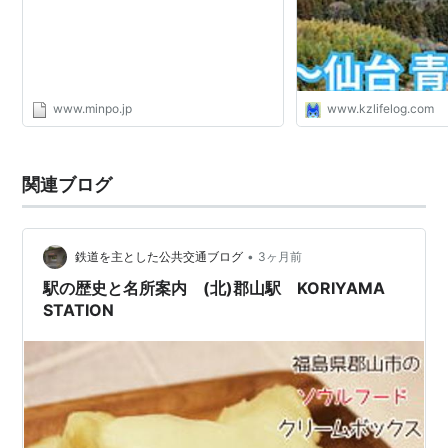
郡山駅
こおりやま
○
リスト::鉄道路線
www.minpo.jp
www.kzlifelog.com
関連ブログ
•
鉄道を主とした公共交通ブログ
3ヶ月前
駅の歴史と名所案内 (北)郡山駅 KORIYAMA
STATION