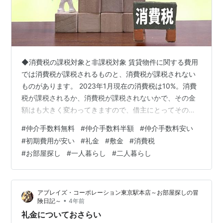
◆消費税の課税対象と非課税対象 賃貸物件に関する費用
では消費税が課税されるものと、消費税が課税されない
ものがあります。 2023年1月現在の消費税は10%。消費
税が課税されるか、消費税が課税されないかで、その金
額はも大きく変わってきますので、借主にとってその課
税対象か課税対象でないかは大きな問題となります。 果
#
仲介手数料無料
#
仲介手数料半額
#
仲介手数料安い
たして、賃貸物件にまつわる費用のうち何に消費税が課
#
初期費用が安い
#
礼金
#
敷金
#
消費税
税され、何に消費税が課税されないかについて本日はお
#
お部屋探し
#
一人暮らし
#
二人暮らし
話ししていきたいと思います。 ◆何に消費税がかかるの
か？ 消費税は、国内で事業者が事業として対価を得て行
う取引や資産の譲渡、資産の貸付もしくは法人や個人が
アブレイズ・コーポレーション東京駅本店～お部屋探しの冒
事業として行っているサービスが消費…
•
険日記～
4年前
礼金についておさらい