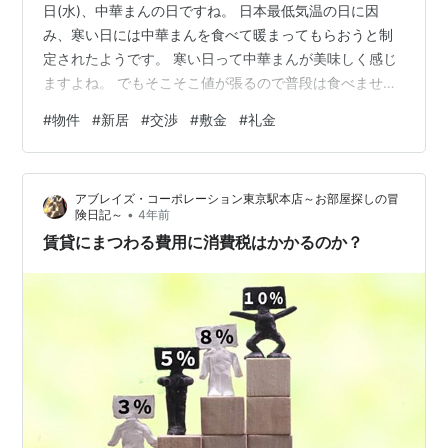
日(水)、中華まんの日ですね。 日本最低気温の日に因
み、寒い日には中華まんを食べて暖まってもらおうと制
定されたようです。 寒い日って中華まんが美味しく感じ
ますよね。 でもそこそこ値が張るので普段は食べませ
ん。 www.nnh.to 昨日今日は風が強い上に寒いですね。
#
物件
#
新居
#
交渉
#
敷金
#
礼金
もはや地獄です。 ※次回は1/29(日)の投稿になります。
カラフルな建物(pixabayより) 私事ですが、就職のため引
っ越すために先日新居を決めました。 新居は都内のある
アブレイズ・コーポレーション東京駅本店～お部屋探しの冒
アパートで、立地と内観がとても良かったので親の許可
•
険日記～
4年前
を得て早めに決めました。 ほっと一安心していますが…
賃貸にまつわる費用に消費税はかかるのか？