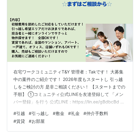
在宅ワークコミュニティT&Y 管理者：Takです！ 大募集
中の案件のご紹介です！ 2026年度もスタートし 引っ越
しをご検討の方 是非ご相談ください！ 【スタートまでの
手順】 ①コミュニティ公式LINEを友達登録して 「メン
バー登録」を行う 公式LINE：https://lin.ee/gBdbcBd ⇒
メンバー登録が完了したら メニューの「案件一覧」より
#
引越
#
引っ越し
#
敷金
#
礼金
#
仲介手数料
ご興味ある案件を探す ②管理者LINEを友達登録し 管理
#
賃貸
#
お部屋
者LINEへ 本案件No.「132」を送信ください 管理者
LINE：https://line.me/ti/p/SnjtU_GMTw ※もちろん他の
ご興味ある案件がございましたら 該当の案…