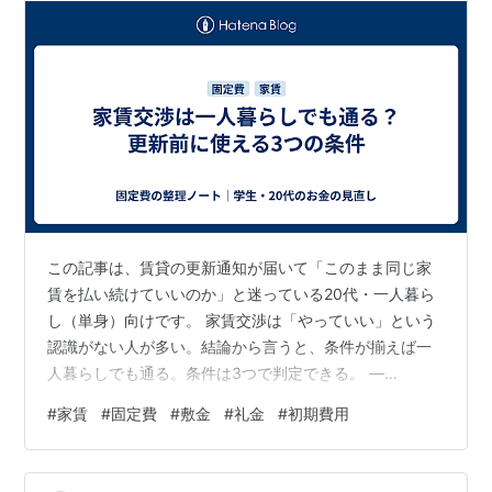
この記事は、賃貸の更新通知が届いて「このまま同じ家
賃を払い続けていいのか」と迷っている20代・一人暮ら
し（単身）向けです。 家賃交渉は「やっていい」という
認識がない人が多い。結論から言うと、条件が揃えば一
人暮らしでも通る。条件は3つで判定できる。 —
Contents → 結論だけ読む（30秒） 01 結論3条件が揃え
#
家賃
#
固定費
#
敷金
#
礼金
#
初期費用
ば交渉する価値がある 02 なぜ交渉できるのか：貸主側の
論理空室リスクの数字を理解してから話す 03 交渉が通
りやすい3条件：判定チェック築年数・相場差・空室の3