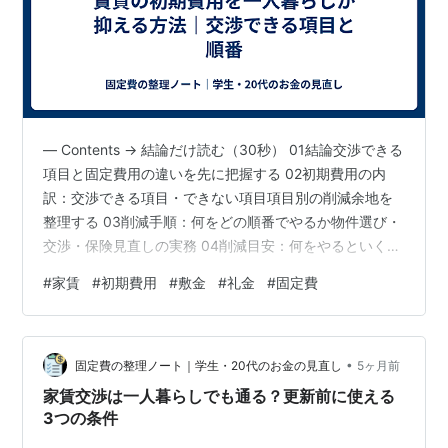
— Contents → 結論だけ読む（30秒） 01結論交渉できる
項目と固定費用の違いを先に把握する 02初期費用の内
訳：交渉できる項目・できない項目項目別の削減余地を
整理する 03削減手順：何をどの順番でやるか物件選び・
交渉・保険見直しの実務 04削減目安：何をやるといくら
変わるか項目別の削減額シミュレーション 05よくある誤
#
家賃
#
初期費用
#
敷金
#
礼金
#
固定費
解「礼金は払うもの」「仲介手数料は固定」を切る 06行
動基準：引越し前に今日確認する手順物件探しから契約
までの削減チェック この記事は、引越し先が決まりそう
•
だが初期費用の見積もりが高くて何か削れないか確認し
固定費の整理ノート｜学生・20代のお金の見直し
5ヶ月前
たい20代・一人暮らし（単身）向けです。 初期費用は
家賃交渉は一人暮らしでも通る？更新前に使える
「全部払わ…
3つの条件