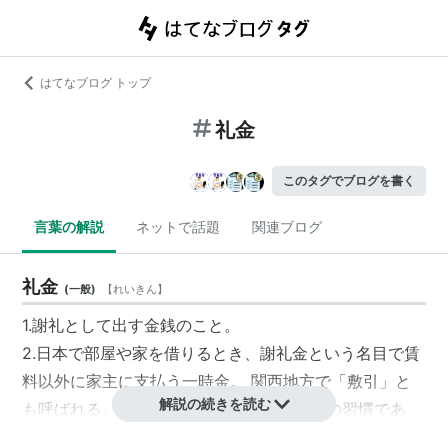
はてなブログ トップ
礼金
このタグでブログを書く
言葉の解説
ネットで話題
関連ブログ
礼金
(
一般
)
【
れいきん
】
1.謝礼として出す金銭のこと。
2.日本で部屋や家を借りるとき、謝礼金という名目で賃
料以外に家主に支払う一時金。 関西地方で「敷引」と
解説の続きを読む
も呼ばれる。法的には根拠がない日本独特の習慣であ
る。また、地域によって礼金制度が無い所もある。