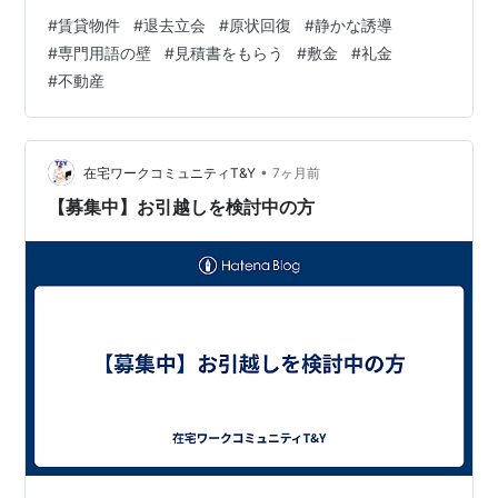
ことが重要だと解説しています。 立会いはそもそも判断
#
賃貸物件
#
退去立会
#
原状回復
#
静かな誘導
しにくい環境 退去直後の借主側： 引っ越しで疲労困憊
#
専門用語の壁
#
見積書をもらう
#
敷金
#
礼金
部屋は空で早く終わらせたい 次の予定も控えがち 管理会
#
不動産
社側：慣れた日常業務で冷静。結果として、「疲れて早
く帰りたい側 vs 冷静なプロ」という構図になり、公平な
判断が難しい状態からスタートします。​ よくある“静かな
誘導”4パターン このラ…
•
在宅ワークコミュニティT&Y
7ヶ月前
【募集中】お引越しを検討中の方