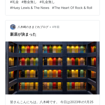
#
礼金
#
敷金無し
#
礼金無し
しているため 長く入居していただけることです。 また、
#
Huey Lewis & The News
#
The Heart Of Rock & Roll
家賃の割には、部屋が広く、 狭いながら庭があることで
す。 荷物が多くても置き場に困りません。 また、敷金と
礼金無しの ゼロゼロ物件にしていますので、 入居契約に
それほど…
•
八木崎のきまぐれブログ
4年前
新居が決まった
皆さんこんにちは。八木崎です。 今日は2023年の1月25