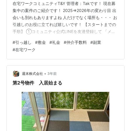
在宅ワークコミュニティT&Y 管理者：Takです！ 現在募
集中の案件のご紹介です！ 2025⇒2026年の変わり目 出
会いも別れもありますよね 人だけでなく場所も・・・ お
引越しのお役に立てれば嬉しいです！ 【スタートまでの
手順】 ①コミュニティ公式LINEを友達登録して 「メン
バー登録」を行う 公式LINE：https://lin.ee/gBdbcBd ⇒
#
引っ越し
#
敷金
#
礼金
#
仲介手数料
#
副業
メンバー登録が完了したら メニューの「案件一覧」より
#
在宅ワーク
ご興味ある案件を探す ②管理者LINEを友達登録し 管理
者LINEへ 本案件No.「132」を送信ください 管理者
LINE：https://line.me/ti/p/SnjtU_GMTw…
•
週末株式会社
3年前
第2号物件 入居始まる