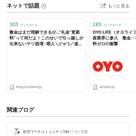
ネットで話題
もっと見る
305
285
ブックマーク
ブックマーク
敷金はまだ理解できるが…”礼金”更新
OYO LIFE（オヨラ
料”って何だよ！このせいで引っ越しが
産業界に参入 敷金・
出来ないヤツ急増 : 暇人＼(^o^)／速報
料ゼロの衝撃
- ライブドアブログ
blog.livedoor.jp
airstair.jp
関連ブログ
•
在宅ワークコミュニティT&Y
3ヶ月前