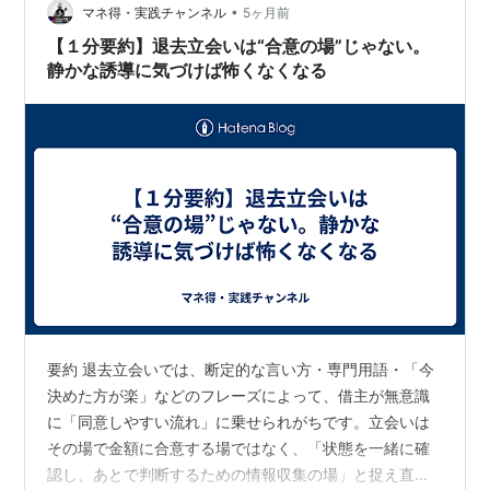
•
点で判定 04 ケース別：交渉に向いている人／向いてい
マネ得・実践チャンネル
5ヶ月前
ない人入居年数・エリア・タイミングで判定 05 よくあ
【１分要約】退去立会いは“合意の場”じゃない。
る誤解「非…
静かな誘導に気づけば怖くなくなる
要約 退去立会いでは、断定的な言い方・専門用語・「今
決めた方が楽」などのフレーズによって、借主が無意識
に「同意しやすい流れ」に乗せられがちです。​立会いは
その場で金額に合意する場ではなく、「状態を一緒に確
認し、あとで判断するための情報収集の場」と捉え直す