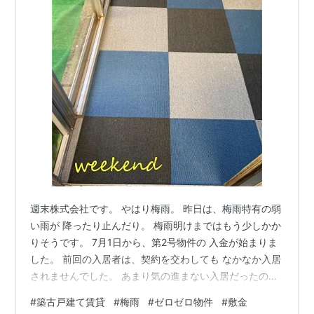
週末株式会社です。 やはり梅雨。 昨日は、梅雨特有の弱
い雨が 降ったり止んだり。 梅雨明けまではもう少しかか
りそうです。 7月1日から、第2号物件の 入金が始まりま
した。 前回の入居者は、契約を交わしても なかなか入居
されませんでした。 あまり気の進まない入居だったので
しょう。 今回の入居者には長く入居してほしいと 思って
#
築古戸建て賃貸
#
梅雨
#
ゼロゼロ物件
#
敷金
います。 築古戸建賃貸の利点は、 家賃を比較的低く設定