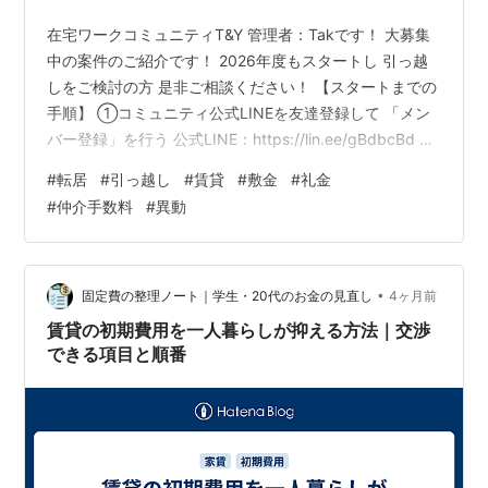
在宅ワークコミュニティT&Y 管理者：Takです！ 大募集
中の案件のご紹介です！ 2026年度もスタートし 引っ越
しをご検討の方 是非ご相談ください！ 【スタートまでの
手順】 ①コミュニティ公式LINEを友達登録して 「メン
バー登録」を行う 公式LINE：https://lin.ee/gBdbcBd ⇒
メンバー登録が完了したら メニューの「案件一覧」より
#
転居
#
引っ越し
#
賃貸
#
敷金
#
礼金
ご興味ある案件を探す ②管理者LINEを友達登録し 管理
#
仲介手数料
#
異動
者LINEへ 本案件No.「132」を送信ください 管理者
LINE：https://line.me/ti/p/SnjtU_GMTw ※もちろん他の
ご興味ある案件がございましたら 該当の案…
•
固定費の整理ノート｜学生・20代のお金の見直し
4ヶ月前
賃貸の初期費用を一人暮らしが抑える方法｜交渉
できる項目と順番