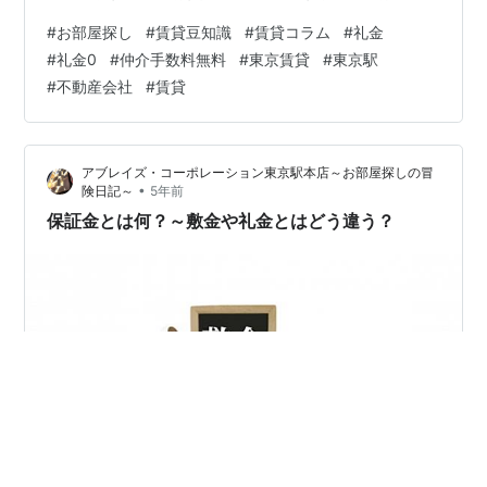
と言った場合もあります。しかしながら、最近は敷金な
#
お部屋探し
#
賃貸豆知識
#
賃貸コラム
#
礼金
しも物件も増えてきました。 以前に敷金と礼金について
#
礼金0
#
仲介手数料無料
#
東京賃貸
#
東京駅
は記事にしましたが、本日は礼金についてフォーカスを
#
不動産会社
#
賃貸
当ててお話していきたいと思います。 礼金と敷金って
何？どう違うの？ ◆敷金との違い 敷金と礼金は何が違う
のでしょうか？ 敷金は借主の債務を担保するために貸主
アブレイズ・コーポレーション東京駅本店～お部屋探しの冒
に対して預けるお金のことで、借主に…
•
険日記～
5年前
保証金とは何？～敷金や礼金とはどう違う？