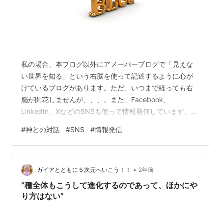
私の場合、本ブログ以外にアメーバーブログで「見えな
い世界を知る」という右脳を使って記述するように心が
けているブログがあります。ただ、いつまで経っても右
脳が開花しませんが、、、。また、Facebook、
LinkedIn、XなどのSNSも使って情報発信しています。
おそらく、それぞれのSNSの参加者の属性はかなり違う
#
神との対話
#
SNS
#
情報発信
ことでしょう。ただ、自分が発信する内容に大きな違い
はなく、何か特定の目的があるわけでもありません。タ
ーゲットにしている層があるわけでもなく、ビジネス目
•
的でもないからなのですが、この辺ですべての人に向け
ガイアとともに５次元へいこう！！
2年前
たメッセージを発信することを考えてみようと思いまし
”種全体もこうして進化するのであって、ほかにや
た。 きっかけは『神との対話』３部作…
り方はない”