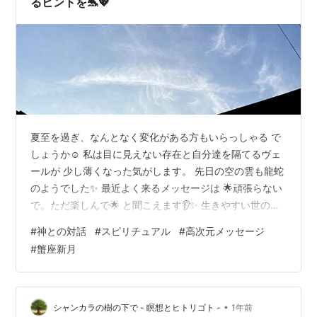
るヒントを🐬💖
夏至を過ぎ、なんとなく変化がある方もいらっしゃる で
しょうか☺️ 私は目に見えない存在と自分達を隔てるヴェ
ールが 少し薄くなった気がします。 先日の空の雲も龍蛇
のようでした✨ 最近よく来るメッセージは 🌟頑張らない
で。ただ楽しんで🌟 と聞こえます👂✨ 生きやすい世の中
になっていくと良いですね♬ さて、昨日は蟹座新月でし
#
神との対話
#
スピリチュアル
#
高次元メッセージ
たね🦀✨ こちらのブログからお伝えさせていただく メッ
#
蟹座新月
セージを受け取りましたのでシェアさせて いただきます
💖 🐬🐬🐬🐬🐬🐬🐬🐬🐬🐬 会話を楽しむのだ。 人との対
話を楽しんで。 人と対話を楽しく生きるといいのだ。 神
との対話も良い。 神と対話するのもお勧めです。 対話し
•
シャンカラの樹の下で - 瞑想とヒトリゴト -
1年前