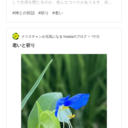
して生涯を閉じるのか、色んなコースがあります。自分
は突然亡くなるのか、病気で亡くなるのか。私と妻はど
#
神との対話
#
祈り
#
老い
ちらが先に亡くなるのか。体が衰え、老人施設でお世話
になるとして、施設情報を検索して選択することができ
るのか。自分でできなければ、息子や娘に助けを求めな
•
ければなりません。 こんなことを考えていたら、何かパ
クリスチャンが元気になる holalaのブログ
1年前
ニックになりそうな気がしました。ああ、そうだ。この
老いと祈り
不安な気持ちを全て神さまに吐き出すことが大切だと…