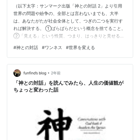
（以下太字：サンマーク出版「神との対話 2」より引用
世界の問題や紛争の、全部とは言わないまでも、大半
は、あなたがたが社会全体として、つぎの二つを実行す
れば解決する。 ①ばらばらだという概念を捨てること。
②「見える」という性質、つまり、はっきりと見せると
いう概念を採用すること。 決して、あなたがたはばらば
#
神との対話
#
ワンネス
#
世界を変える
らだと考えないように。そして、わたしから離れている
とも考えないように。誰にでも真実だけを話し、わたし
についての最も偉大な真実以外は認めないこと。 第一を
•
選択すれば、第二は自然についてくる。あなたがたすべ
funfind’s blog
2年前
てがひとつであることを理解すれば、真実でないことを
「神との対話」を読んでみたら、人生の価値観が
話したり、大切なデータを隠したり、ひとに…
ちょっと変わった話