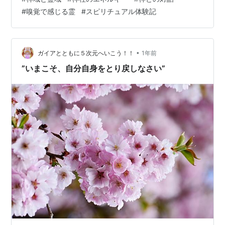
ある神社の中で空気が良いと感じる神社は、以下。 伊勢
#
嗅覚で感じる霊
#
スピリチュアル体験記
神宮 出雲大社 戸隠神社 寒川神社 籠神社 荒神山神社 これ
らの有名所だけでなく、小さな神社やマイナーな神社で
も、空気が良い場所はとても良いと思う。 とくにエネル
ギーにあふれている場所というのは、大量のプラーナが
•
ガイアとともに５次元へいこう！！
1年前
あってキラキラと輝いて見えたりも…
”いまこそ、自分自身をとり戻しなさい”