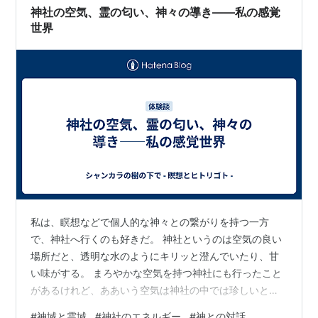
ていくと世界…
神社の空気、霊の匂い、神々の導き――私の感覚
世界
私は、瞑想などで個人的な神々との繋がりを持つ一方
で、神社へ行くのも好きだ。 神社というのは空気の良い
場所だと、透明な水のようにキリッと澄んでいたり、甘
い味がする。 まろやかな空気を持つ神社にも行ったこと
があるけれど、ああいう空気は神社の中では珍しいと思
う。ちなみに確か奈良県にある。 個人的に行ったことの
#
神域と霊域
#
神社のエネルギー
#
神との対話