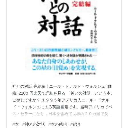
神との対話 完結編 [ ニール・ドナルド・ウォルシュ ]価
格: 2200 円楽天で詳細を見る 「神との対話」という本、
ご存じですか？ １９９５年アメリカ人ニール・ドナル
ド・ウォルシュによる英語書籍です。当時アメリカでベ
ストセラーになり，日本を含めて世界の２０カ国で反
訳・出版された。 タイトルだけ聞くと「スピリチュアル
#
本
#
神との対話
#
本の感想
#
紹介
系？宗教？」と思われるかもしれませんが、 実はこれ、