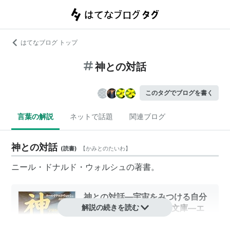
はてなブログ トップ
神との対話
このタグでブログを書く
言葉の解説
ネットで話題
関連ブログ
神との対話
(
読書
)
【
かみとのたいわ
】
ニール・ドナルド・ウォルシュ
の著書。
神との対話―宇宙をみつける自分
をみつける (サンマーク文庫―エ
解説の続きを読む
ヴァ・シリーズ)