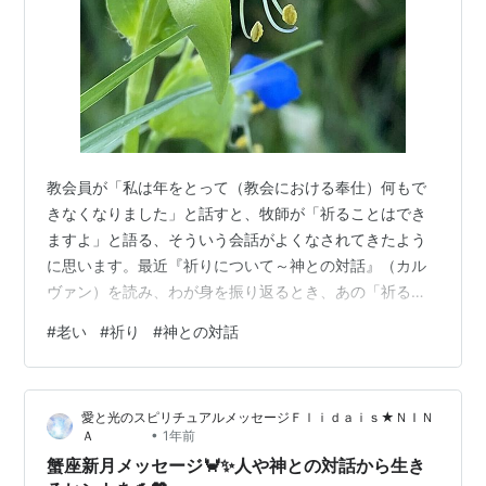
教会員が「私は年をとって（教会における奉仕）何もで
きなくなりました」と話すと、牧師が「祈ることはでき
ますよ」と語る、そういう会話がよくなされてきたよう
に思います。最近『祈りについて～神との対話』（カル
ヴァン）を読み、わが身を振り返るとき、あの「祈るこ
とはできますよ」との言葉が本当だと思うようになりま
#
老い
#
祈り
#
神との対話
した。 カルヴァンは祈りは「神との対話」と言います。
私自身は、祈りは神との交わりと考えてきましたが、対
話とは考えてきませんでした。対話なら、人間同士が会
愛と光のスピリチュアルメッセージＦｌｉｄａｉｓ★ＮＩＮ
話するようなイメージがあります。自分の気持ちを積極
•
Ａ
1年前
的に打ち明けるというイメージがあります。祈りは神と
蟹座新月メッセージ🦀✨人や神との対話から生き
の交わりと考えた私は、自分の願いを伝えることに終…