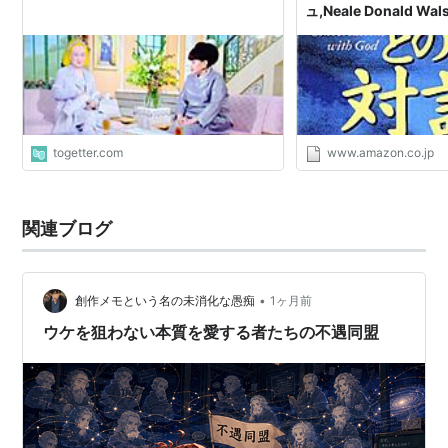
ュ,Neale Donald Wa
togetter.com
www.amazon.co.jp
関連ブログ
•
創作メモという名の未消化な愚痴
1ヶ月前
ウケを狙わない本質を愛する者たちの不遇同盟