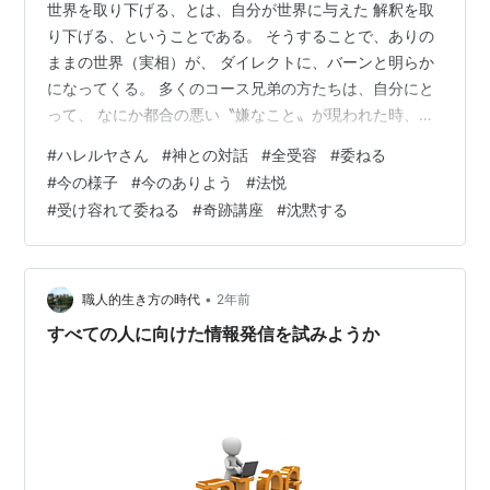
世界を取り下げる、とは、自分が世界に与えた 解釈を取
り下げる、ということである。 そうすることで、ありの
ままの世界（実相）が、 ダイレクトに、バーンと明らか
になってくる。 多くのコース兄弟の方たちは、自分にと
って、 なにか都合の悪い〝嫌なこと〟が現われた時、
「でもいいんだ、この世界は夢で何も起こっていない、
#
ハレルヤさん
#
神との対話
#
全受容
#
委ねる
神のいないこの世界を取り下げるだけだ」 とついやって
#
今の様子
#
今のありよう
#
法悦
しまうが、そうではなく、取り下げるのは、 それを、嫌
#
受け容れて委ねる
#
奇跡講座
#
沈黙する
なこと、と解釈したその思いのほうである。 じゃあ、取
り下げる、とはどういうことなのかと言うと、 その解釈
は自分が思っているのではない、ことを、 一旦立ち止ま
って、はっきり知覚することで…
•
職人的生き方の時代
2年前
すべての人に向けた情報発信を試みようか