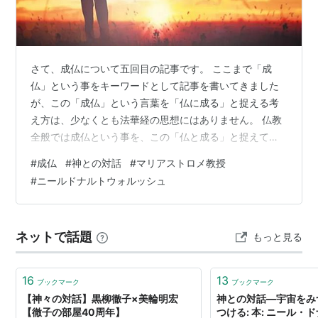
作者:
ニール・ドナルドウォルシ
ュ,Neale Donald Walsch,吉田利子
出版社/メーカー:
サンマーク出版
発売日:
2002/06/01
メディア:
文庫
さて、成仏について五回目の記事です。 ここまで「成
購入
: 13人
クリック
: 195回
仏」という事をキーワードとして記事を書いてきました
この商品を含むブログ (24件) を見る
が、この「成仏」という言葉を「仏に成る」と捉える考
え方は、少なくとも法華経の思想にはありません。 仏教
全般では成仏という事を、この「仏と成る」と捉えてい
るのが主流だと思いますが、ここまで書いてきた様に法
#
成仏
#
神との対話
#
マリアストロメ教授
華経の二乗作仏（声聞・縁覚の成仏）と久遠実成という
#
ニールドナルトウォルッシュ
教えの元から示されたのは、この仏に成るという考え方
ではないのです。 ちなみ如来寿量品第十六では、久遠実
成が明かされた後、以下の事が説かれています。 「諸の
ネットで話題
もっと見る
善男子、如来諸の衆生の小法を楽える徳薄垢重の者を見
ては、 是の人の為に我少くして出家し阿耨多羅…
16
13
ブックマーク
ブックマーク
【神々の対話】黒柳徹子×美輪明宏
神との対話―宇宙をみ
【徹子の部屋40周年】
つける: 本: ニール・