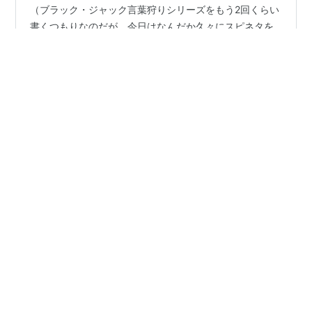
（ブラック・ジャック言葉狩りシリーズをもう2回くらい
書くつもりなのだが、今日はなんだか久々にスピネタを
書きたくなったので・・・） コロナ茶番デミックが始ま
ってはや4年以上の時が経過した。コロナ騒ぎが始まる前
から、この世は狂気に満ち満ちていたが、明確にそれを
感じる人が増えたのは、やはりコロナ茶番がきっかけに
#
神との対話
#
新しき啓示
#
世界を変える
#
周波数