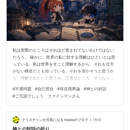
私は実際のところはそれほど恵まれてないわけではない
だろう。 確かに、世界の私に対する理解はひどいとは思
っている。私は世界をすごく理解するから、それも仕方
がない構造だとも知っている。それを溶かそうと思うか
ら、理解されたいと思うが、正直なところ、そうなった
ときに世界の課題は残るだろうかという妙な心配もあ
#
不遇同盟
#
自己照合
#
存在境界論
#
神との対話
る。 歴史上、全く知られていない人間が何もなさなかっ
#
ご冗談でしょう、ファインマンさん
たわけではない。 いやちがうな。なしたなら残るかもし
れないが、考えたことが残っていないだけだろう。 私と
同じ根を持つ人間は、歴史上とても多かったはずだ。 た
だ、大きなパラダイム転換の周辺で、本当に効いていた
•
クリスチャンが元気になる holalaのブログ
1年前
探求者が、当時の制度的評価に収まることは難…
神との対話の祈り