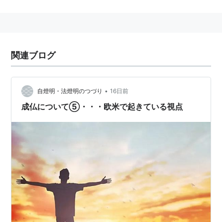
作者:
ニール・ドナルドウォルシ
ュ,Neale Donald Walsch,吉田利子
出版社/メーカー:
サンマーク出版
発売日:
2002/04/01
メディア:
文庫
購入
: 18人
クリック
: 80回
関連ブログ
この商品を含むブログ (51件) を見る
•
自燈明・法燈明のつづり
16日前
神との対話〈2〉宇宙を生きる自
分を生きる (サンマーク文庫)
成仏について⑤・・・欧米で起きている視点
作者:
ニール・ドナルドウォルシ
ュ,Neale Donald Walsch,吉田利子
出版社/メーカー:
サンマーク出版
発売日:
2002/06/01
メディア:
文庫
購入
: 7人
クリック
: 17回
この商品を含むブログ (25件) を見る
神との対話〈3〉宇宙になる自分
になる (サンマーク文庫)