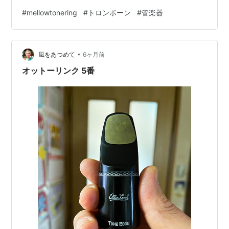
さい。 ✨MellowToneオンラインショップ
#
mellowtonering
#
トロンボーン
#
管楽器
mellowtone.base.ec ＜お知らせ＞ 主要音楽配信サービ
スのSliding Cafeアーティストページのまとめ [Spotify]
[Apple Music] Sliding Cafe [Amazon Prime Music]
•
[YouTube] Slid…
風をあつめて
6ヶ月前
オットーリンク 5番