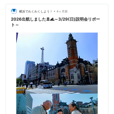
に中高年男性が4-5名、お互いに会話することもなく席に
•
陣取っていた。 うわぁ。きょうはなんかいつものセッシ
横浜でわくわくしよう！
4ヶ月前
ョンと雰囲気が違うかも？ 宝塚や箕面あたりのセッショ
2026出航しました🚢🌊～3/29(日)説明会リポー
ンだといつも女性が2-…
ト～