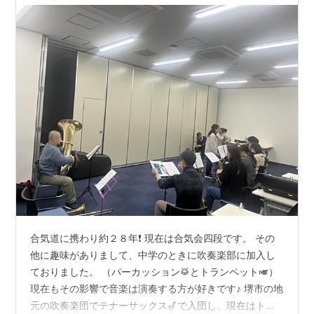
合気道に携わり約２８年❗️ 現在は合気会四段です。 その
他に趣味がありまして、中学のときに吹奏楽部に加入し
ておりました。 （パーカッション🥁とトランペット🎺）
現在もその影響で音楽は演奏する方が好きです♪ 堺市の地
元の吹奏楽団でテナーサックス🎷で入団し、現在はトロ