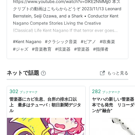
https://www.youtube.com/watch?v=0lKE2NMMjj0 本ス
クリプトの動画はこちらからどうぞ 2023/11/13 Leonard
Bernstein, Seiji Ozawa, and a Shark • Conductor Kent
Nagano Compete Stories Living the Creative
(Classical) Life Kent Nagano If that terror ever goes
away, I think it ... for us it would mean a moment that
#
Kent Nagano
#
クラシック音楽
#
ピアノ
#
吹奏楽
we should co…
#
ジャズ
#
音楽教育
#
弦楽器
#
管楽器
#
指揮者
ネットで話題
もっと見る
302
282
ブックマーク
ブックマーク
管楽器にカビ生息、台所の排水口以
ヤマハの新しい管楽器「
上 最多はテューバ：朝日新聞デジタ
本でも発売 リコーダ
ル
ンが“融合”