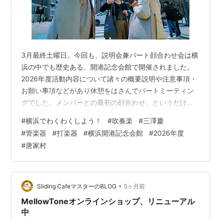
3月最終土曜日。今回も、説明会兼パート顔合わせ会は横
浜の中でも歴史ある、開港記念会館で開催されました。
2026年度活動内容について諸々の概要説明や注意事項・
お願い事項などがあり休憩をはさんでパートミーティン
グでした。メンバーとの最初の顔合わせ、というだけで
もうわくわくでした❣❣ パートリーダーやセッティング
#
横浜でわくわくしよう！
#
吹奏楽
#
三澤慶
当番、係決めそして、1st－2nd－3rd…等パートの中で編
#
管楽器
#
打楽器
#
横浜開港記念会館
#
2026年度
成が別れている楽器はそれぞれ相談して決定 → 【YWS】
#
唐家村
のクリアファイルに入れて楽譜を貰って帰りました♪♪♪特
に大所帯パートや、Percはいつも大変です😅くじ引きを
用意したりじゃんけんしたり…流血はなかったようです
ｗｗミーティング…
•
Sliding CafeマスターのBLOG
5ヶ月前
MellowToneオンラインショップ、リニューアル
中