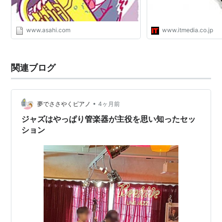
www.asahi.com
www.itmedia.co.jp
関連ブログ
•
夢でささやくピアノ
4ヶ月前
ジャズはやっぱり管楽器が主役を思い知ったセッ
ション