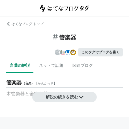
はてなブログ トップ
管楽器
このタグでブログを書く
言葉の解説
ネットで話題
関連ブログ
管楽器
(
音楽
)
【
かんがっき
】
木管楽器
と
金管楽器
がある．
解説の続きを読む