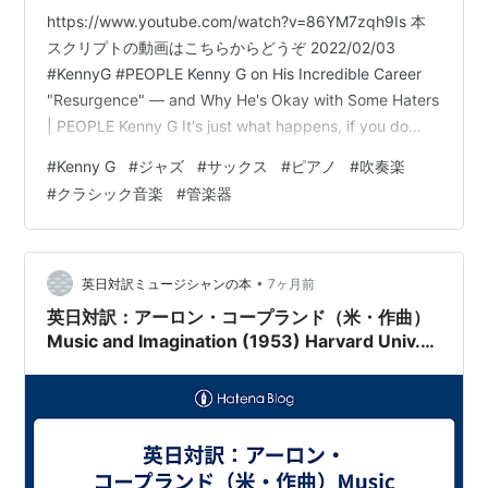
https://www.youtube.com/watch?v=86YM7zqh9Is 本
スクリプトの動画はこちらからどうぞ 2022/02/03
#KennyG #PEOPLE Kenny G on His Incredible Career
"Resurgence" — and Why He's Okay with Some Haters
| PEOPLE Kenny G It's just what happens, if you do
something that you love to consistently for a long
#
Kenny G
#
ジャズ
#
サックス
#
ピアノ
#
吹奏楽
period of time, you're go…
#
クラシック音楽
#
管楽器
•
英日対訳ミュージシャンの本
7ヶ月前
英日対訳：アーロン・コープランド（米・作曲）
Music and Imagination (1953) Harvard Univ.
Preface / Contents