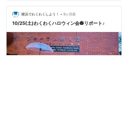
ルン専用のパーツですが、実はこれ、サックスのネック
ジョイントスクリューとしてもピッタリ使えるんです。
私も最初は「ネジだけ変えてそんなに変わるかな？」と
•
横浜でわくわくしよう！
9ヶ月前
半信半疑でしたが、実際に試してみて、…
10/25(土)わくわくハロウィン会🎃リポート♪
秋も深まってきましたがわくわくな皆さんはお元気にさ
れてますか？🍭🦇Happy Halloween🎃👻✨ 6月の本番を
終え、次年度まで会えなくなるのはツマラナ～イ・サミ
シ～イというお声もあり、ここ数年は秋頃に音出し付き
わくわく会をしています📯 （参加費を払うと、領収書代