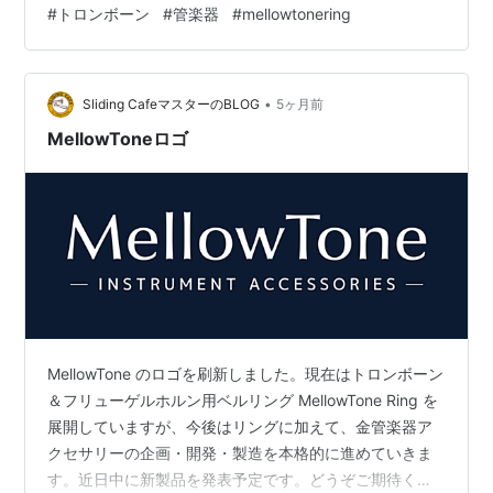
#
トロンボーン
#
管楽器
#
mellowtonering
たします。どうぞご期待ください。 ✨MellowToneオンラ
インショップ mellowtone.base.ec ＜お知らせ＞ 主要音
楽配信サービスのSliding Cafeアーティストページのまと
•
め [Spotify] [Apple Music] Sliding C…
Sliding CafeマスターのBLOG
5ヶ月前
MellowToneロゴ
MellowTone のロゴを刷新しました。現在はトロンボーン
＆フリューゲルホルン用ベルリング MellowTone Ring を
展開していますが、今後はリングに加えて、金管楽器ア
クセサリーの企画・開発・製造を本格的に進めていきま
す。近日中に新製品を発表予定です。どうぞご期待くだ