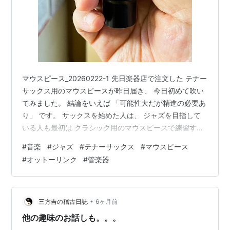
マウスピース_20260222-1 先日楽器店で注文した テナー
サックス用のマウスピースが昨日届き、 今日初めて吹い
てみました。 結論をいえば 「可能性大だが精進の必要あ
り」 です。 サックスを始めた人は、 ジャズを目指して
いる人も最初は クラシック用のマウスピースで練習する
んです。 初心者の間はジャズ用のマウスピースは 吹きた
#
音楽
#
ジャズ
#
テナーサックス
#
マウスピース
くても吹きこなせないんです。 GETしたマウスピースは
#
オットーリンク
#
管楽器
オットーリンクの5番で、 一応ジャズ向きのマウスピー
スですが その中でも一番クラシック用に近い構造のもの
なんです。 クラシック向きとジャズ向きとどこが一番違
うかは ティップオープニングという マウスピースとリー
•
三方吉の稽古日誌
6ヶ月前
ドの間…
他の趣味のお話しも。。。