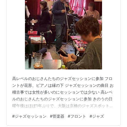
高レベルのおじさんたちのジャズセッションに参加 フロ
ントが花形、ピアノは縁の下 ジャズセッションの曲目 お
稽古事では女性が多いのにセッションでは少ない 高レベ
ルのおじさんたちのジャズセッションに参加 きのうの日
曜午後はほぼ1年ぶりで、大阪は京橋のジャズスポット
「ビーハイブ」でのジャズセッションに参加。 私たちは
#
ジャズセッション
#
管楽器
#
フロント
#
ジャズ
3名グループ（ピアノ女性2名。男性トランペット1名）。
雑居ビルの2階に時間きっかりに足を踏み入れると、すで