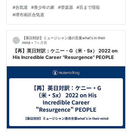
ンボーンを吹かせていただいてます。 アマチュアバンド
#
合気道
#
青少年の家
#
管楽器
#
百まで現役
でボーカル、ＭＣ、テナーサックス、ウィンドシンセ
#
堺市南区合気道
（デジタルサックス）もやらせてもらってます。 本日は
とあるアンサンブルサークルへ🚗 最近人数も増えて気楽
に演奏できるのでとても楽しいです。 合気道も楽器演奏
【英日対訳】ミュージシャン達の言葉what's in their
も”合わす” ここに今回の私の人生の意味が集約されてる
•
mind
7ヶ月前
のでしょう🤔 自分を大切に…
【再】英日対訳：ケニー・G（米・Sx） 2022 on
His Incredible Career "Resurgence" PEOPLE