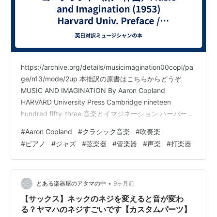
https://archive.org/details/musicimagination00copl/pa
ge/n13/mode/2up 本拙訳の原書はこちらからどうぞ
MUSIC AND IMAGINATION By Aaron Copland
HARVARD University Press Cambridge nineteen
hundred fifty-three 音楽とイマジネーション ハーバード
大学出版局 ケンブリッジ 1953年 Copyright, 1952, by
#
Aaron Copland
#
クラシック音楽
#
吹奏楽
the President and Fellows of Harvard College Second
#
ピアノ
#
ジャズ
#
弦楽器
#
管楽器
#
声楽
#
打楽器
Prin…
•
とある楽器屋のアタマの中
9ヶ月前
【サックス】ネックのネジを変えると音が変わ
る？ヤマハのネジすごいです【カスタムパーツ】