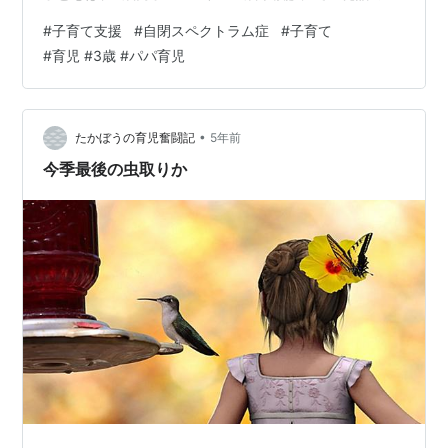
れ」要観察とされる 2021年6月：子ども園の内科検診に
#
子育て支援
#
自閉スペクトラム症
#
子育て
て、「発語の遅れ」要診断とされる 2021年6月：かかり
#
育児 #3歳 #パパ育児
つけ医にて、簡単な診断 2021年6月：かかりつけ医に
て、「佐賀整肢学園」での精密検査を勧められる 2021年
9月：佐賀整肢学園にて新版K式発達検査で「自閉スペク
トラム症」「軽度知的能力障害」と診断される 2021年12
•
たかぼうの育児奮闘記
5年前
月：言語…
今季最後の虫取りか