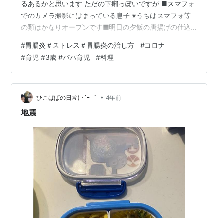
るあるかと思います ただの下痢っぽいですが ■スマフォ
でのカメラ撮影にはまっている息子 ※うちはスマフォ等
の類はかなりオープンです■明日の夕飯の唐揚げの仕込
み https://sn-jp.com/archives/74119韓国ではコロナ感染
#
胃腸炎＃ストレス＃胃腸炎の治し方
#
コロナ
者が日本の10倍、アメリカでは規制緩和何が正解なのか
#
育児 #3歳 #パパ育児
#
料理
わかりませんね
•
ひこぱぱの日常( ･´ｰ･｀
4年前
地震