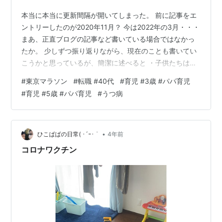
本当に本当に更新間隔が開いてしまった。 前に記事をエ
ントリーしたのが2020年11月？ 今は2022年の3月・・・
まあ、正直ブログの記事など書いている場合ではなかっ
たか。 少しずつ振り返りながら、現在のことも書いてい
こうかと思っているが、簡潔に述べると ・子供たちは順
調に成長し、今でも可愛いさかりである ・転職活動を開
#
東京マラソン
#
転職 #40代
#
育児 #3歳 #パパ育児
始しおよそ1年強の活動ののち転職した ・マラソンは当時
#
育児 #5歳 #パパ育児
#
うつ病
から大会開催がなく、自身も練習できていいなかった
が、先日の東京マラソンは無事に完走した ・通院生活は
続いているものの、快方に向かっているといえる、ただ
し太った となり、正直前回更新の頃よりも状況は好転し
•
ひこぱぱの日常( ･´ｰ･｀
4年前
つつあるといってよい。 …
コロナワクチン