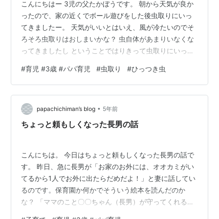
こんにちはー 3児の父たかぼうです。 朝から天気が良か
ったので、家の近くでボール遊びをした後虫取りにいっ
てきましたー。 天気がいいとはいえ、風が冷たいのでそ
ろそろ虫取りはおしまいかな？ 虫自体があまりいなくな
ってきましたし ということではりきって虫取りにいって
きたのですが、困ったことになりました。 ひっつき虫地
#
育児 #3歳 #パパ育児
#
虫取り
#
ひっつき虫
獄 見事にずぼんにひっつき虫が大量に・・・ 半分以上取
ってこの状態です もちろんこどもの服にもいっぱいつい
ており悲惨でした。 まあ、こどもたちは喜んでいました
•
が 笑 取ったひっつき虫を拾ってまたつけてくるので、え
papachichiman’s blog
5年前
んえんとひっつき虫とりをしていました。 あ、ほんとの
ちょっと頼もしくなった長男の話
虫はバッタとトンボがとれ…
こんにちは。 今日はちょっと頼もしくなった長男の話で
す。 昨日、急に長男が「お家のお外には、オオカミがい
てるから1人でお外に出たらだめだよ！」と妻に話してい
るのです。保育園か何かでそういう絵本を読んだのか
な？ 「ママのこと〇〇ちゃん（長男）が守ってくれる
の？」と妻が聞くと 「〇〇ちゃん（自分）がキッってし