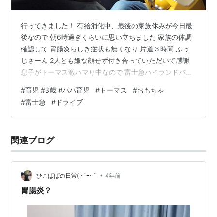
行ってきました！ 有給消化中、最後の家族休みが今日最
後なので 朝6時過ぎくらいに思い立ちました 家族の体調
確認して 胃腸炎らしき症状も無くなり 片道３時間 ふっ
じさーん 2人とも嫌な顔せず付き合っていただいて感謝
息子がトーマス激ハマり中なので 富士急ハイランドパー
ク内の トーマスランドです 私おじさんみたいな格好 お
#
育児 #3歳 #パパ育児
#
トーマス
#
おもちゃ
じさんか 10年ぶりくらいの富士急 なんかこんな詰まって
#
富士急
#
ドライブ
たっけ？ の印象です 入園時顔写真登録して 乗り物乗る
度に顔認証して ってな感じで コロナ対策というより コ
ロナがでた後の即座に対応できるようにしていて 感動し
関連ブログ
ました がっつり経済回してきました 疲れMAXなのでとり
あえず箇…
•
ひこぱぱの日常( ･´ｰ･｀
4年前
胃腸炎？