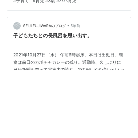
#
子育て
#
育児 #3歳 #パパ育児
てあげるね！」と長男がいうのです。 「でもね、パパが
いてたらオオカミさん来ないけどね」とも。 パパのこと
そんなに期待していただいて大変光栄なんですが、パパ
•
は強いと思っていたことが意外でしたね。（そんなに威
SEIJI FUJIWARAのブログ
5年前
厳もないし、体型も屈強な筋肉があるわけでもないので
子どもたちとの長風呂を思い出す。
（笑）実際オオカミが出てきたら、一生懸命…
2021年10月27日（水） 午前6時起床。本日は出勤日。朝
食は前日のカボチャカレーの残り。通勤時、久しぶりに
日経新聞を買って電車内で読む。180円はやや高いがネッ