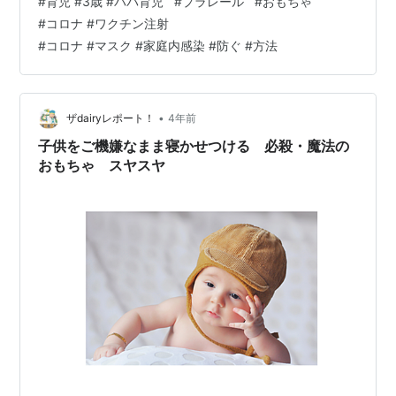
#
育児 #3歳 #パパ育児
#
プラレール
#
おもちゃ
ですよね
#
コロナ #ワクチン注射
#
コロナ #マスク #家庭内感染 #防ぐ #方法
•
ザdairyレポート！
4年前
子供をご機嫌なまま寝かせつける 必殺・魔法の
おもちゃ スヤスヤ