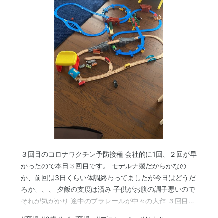
３回目のコロナワクチン予防接種 会社的に1回、２回が早
かったので本日３回目です。 モデルナ製だからかなの
か、前回は3日くらい体調終わってましたが今日はどうだ
ろか、、、 夕飯の支度は済み 子供がお腹の調子悪いので
それが気がかり 途中のプラレールが中々の大作 ３回目副
反応ないことを祈ります。 追記◇待ち時間中 こんなもん