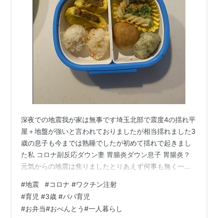
深夜での地震我が家は無事です埼玉北部で震度4の揺れ平
屋＋地盤が強いと言われておりましたが相当揺れました3
歳の息子も今までは熟睡でしたが初めて揺れで起きまし
た私 コロナ副反応ダウン妻 胃腸炎ダウン息子 胃腸炎？
元気からの地震は焦りましたとりあえず何事も無く一安
心しております 非常用の応急パックを買うか考え中考え
#
地震
#
コロナ #ワクチン注射
るべきはまず我が身、我が家族ですね震度6とか想像でき
#
育児 #3歳 #パパ育児
ません…■朝のお弁当作成冷凍9割は致し方なし！ パパ弁
#
お弁当#おべんとう#一人暮らし
当なんてこんなもんよ…( ･´ｰ･｀）気張りすぎても続かな