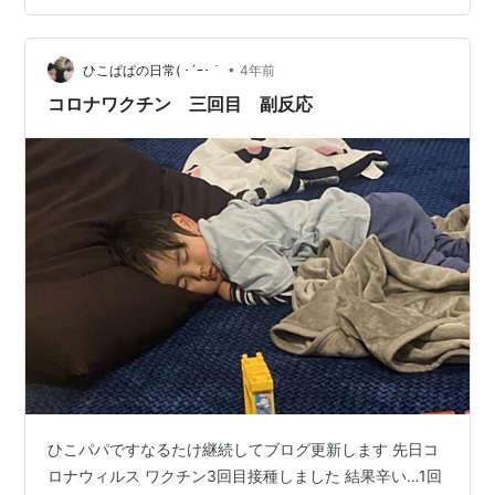
いので…ね！うちの子はガーゼをしゃぶる癖があるので
改善のために渡す機会少なくしていましたが、自分で取
るようになりました… 成長…
•
ひこぱぱの日常( ･´ｰ･｀
4年前
コロナワクチン 三回目 副反応
ひこパパですなるたけ継続してブログ更新します 先日コ
ロナウィルス ワクチン3回目接種しました 結果辛い…1回