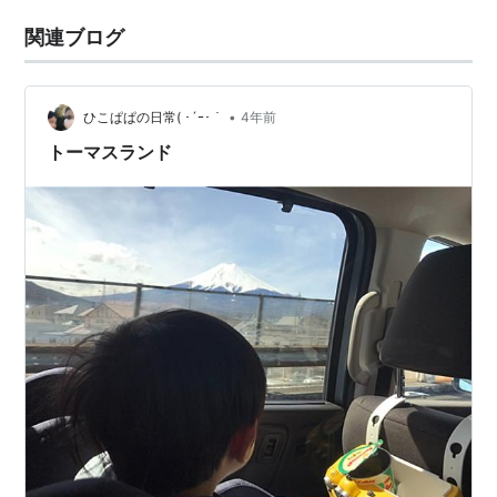
関連ブログ
•
ひこぱぱの日常( ･´ｰ･｀
4年前
トーマスランド