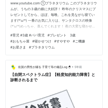
www.youtube.com ①プラネタリウム このプラネタリウ
ムが、うちの３歳の娘に大好評！ 昨年のクリスマスにプ
レゼントしてから、ほぼ、毎晩、これを見ながら寝てい
ます(*'ω'*) 一番のお気に入りは、サンタクロスの映像
(*'ω'*)めっちゃ、喜んでくれます！ 夜の大変な寝かせつ
けの時間も、子供と一緒に布団に入って、天井に映るプ
#
育児 #3歳 #パパ育児
#
プレゼント 3歳
ラネタリウムを見ていると、すやすや寝てくれます！ ②
#
おもちゃ屋
#
寝かせつけ
#
すやすや
#
ご機嫌
鬼のお面 このお面は外れでした。。 会社帰りに妻からの
#
お星さま
#
プラネタリウム
LINEが入り、今日は節分だから、玄関に置いてあるお面
を被って、 しずかーに、家に入って子供を脅かして欲し
いとのこと。 私も、こういう遊びは大好きなので、わ
く…
•
佐賀の男性が綴る 子育て等の備忘Log 🐣
5年前
【自閉スペクトラム症】【軽度知的能力障害】と
診断されるまで