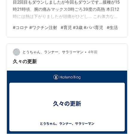
目2回目もダウンしましたが今回もダウンです…接種が15
時21時頃、腕の痛みマックス0時ごろ39度の高熱 本日12
時には熱は下がりましたが頭痛がひどし… これ体力ない
人はしんどいですね4回目もやらなきゃとは… 子供もおな
#
コロナ #ワクチン注射
#
育児 #3歳 #パパ育児
#
生活
かの不調でダウンです寝顔は最高に癒される妻に迷惑を
かけたのでこれから挽回
•
とうちゃん、ランナー、サラリーマン
4年前
久々の更新