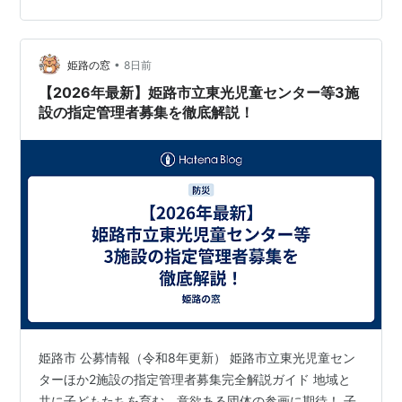
ぜひご参加いただきたい大注目のイベントが姫路市で初
めて開催されます！ それが、令和8年（2026年）9月19
日（土）に姫路市総合福祉会館で開催さ…
•
姫路の窓
8日前
【2026年最新】姫路市立東光児童センター等3施
設の指定管理者募集を徹底解説！
姫路市 公募情報（令和8年更新） 姫路市立東光児童セン
ターほか2施設の指定管理者募集完全解説ガイド 地域と
共に子どもたちを育む、意欲ある団体の参画に期待！ 子