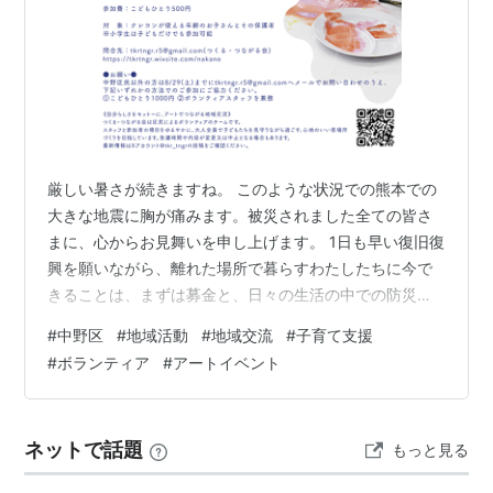
厳しい暑さが続きますね。 このような状況での熊本での
大きな地震に胸が痛みます。被災されました全ての皆さ
まに、心からお見舞いを申し上げます。 1日も早い復旧復
興を願いながら、離れた場所で暮らすわたしたちに今で
きることは、まずは募金と、日々の生活の中での防災に
ついて、今一度考えていくことかなと改めて感じていま
#
中野区
#
地域活動
#
地域交流
#
子育て支援
す。 令和8年熊本地震 義援金交口座について熊本県ホー
#
ボランティア
#
アートイベント
ムページより www.pref.kumamoto.jp こういった大変な
なかではありますが、つくる・つながる会では、防災と
いう観点でも欠かせないのが「ご近所同士でのコミュニ
ネットで話題
もっと見る
ケーション」であると考え、今年度も孤独・孤立の解決
に向けた地域づくり…