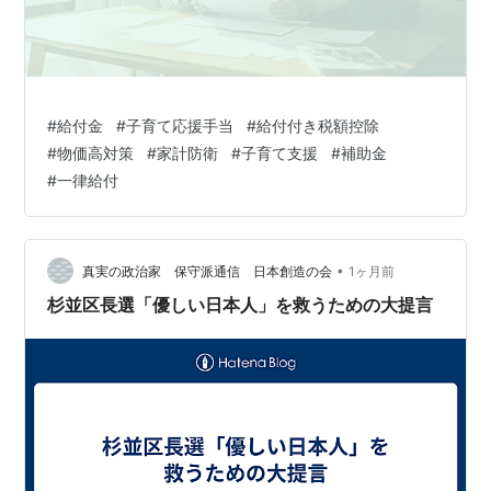
#
給付金
#
子育て応援手当
#
給付付き税額控除
#
物価高対策
#
家計防衛
#
子育て支援
#
補助金
#
一律給付
•
真実の政治家 保守派通信 日本創造の会
1ヶ月前
杉並区長選「優しい日本人」を救うための大提言