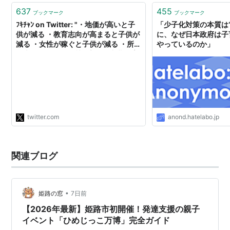
637
455
ブックマーク
ブックマーク
ﾌｷﾁｬﾝ on Twitter: "・地価が高いと子
「少子化対策の本質は
供が減る ・教育志向が高まると子供が
に、なぜ日本政府は子
減る ・女性が稼ぐと子供が減る ・所得
やっているのか」
を上げても子供の質を高めて出費も増
えるので数は増えない ・児童手当は効
果なし ・保育所はﾁｮｯﾄ効果ｱﾙけど高い
https://t.co/F6EfgDmLOk 会計検査院
の子育て支援策影響調査、まあまあ絶
望的で草"
twitter.com
anond.hatelabo.jp
関連ブログ
•
姫路の窓
7日前
【2026年最新】姫路市初開催！発達支援の親子
イベント「ひめじっこ万博」完全ガイド