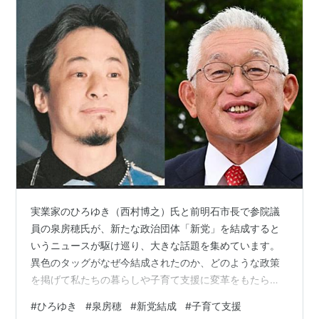
実業家のひろゆき（西村博之）氏と前明石市長で参院議
員の泉房穂氏が、新たな政治団体「新党」を結成すると
いうニュースが駆け巡り、大きな話題を集めています。
異色のタッグがなぜ今結成されたのか、どのような政策
を掲げて私たちの暮らしや子育て支援に変革をもたらす
のか、気になっている人も多いのではないでしょうか。
#
ひろゆき
#
泉房穂
#
新党結成
#
子育て支援
結論から申し上げますと、結成の主な理由は古い政治構