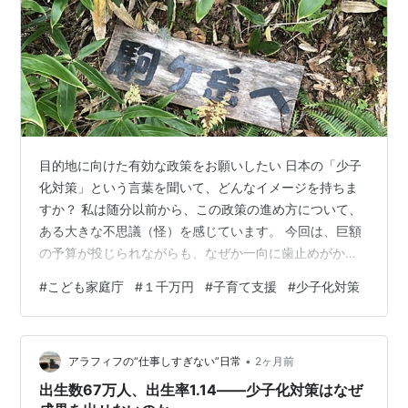
目的地に向けた有効な政策をお願いしたい 日本の「少子
化対策」という言葉を聞いて、どんなイメージを持ちま
すか？ 私は随分以前から、この政策の進め方について、
ある大きな不思議（怪）を感じています。 今回は、巨額
の予算が投じられながらも、なぜか一向に歯止めがかか
らない少子化問題の「おかしな実態」について、考えて
#
こども家庭庁
#
１千万円
#
子育て支援
#
少子化対策
みました。 「少子化対策」と「子育て支援」の決定的な
違い 何が「怪」なのかと言いますと、国や自治体が「少
子化対策」と声高に叫びながら、実際にやっていること
•
のほとんどが、実は「子育て支援」に（ほぼ限定に）な
アラフィフの“仕事しすぎない”日常
2ヶ月前
っている点です。 もちろん、子育て支援自体はもの凄く
出生数67万人、出生率1.14――少子化対策はなぜ
大切なことです。医療費の無償化や児童手…