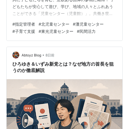
どもたちが安心して遊び、学び、地域の人々とふれあう
ことができる「児童センター（児童館）」。共働き世帯
の増加や核家族化が進む現代において、児童の健全な育
#
指定管理者
#
北児童センター
#
灘児童センター
成をサポートし、保護者の子育て不安を軽減するための
#
子育て支援
#
東光児童センター
#
民間活力
重要な地域拠点として、その役割は年々高まっていま
す。 兵庫県姫路市では、平成18年より児童センターの運
営において、民間事業者のノウハウや活力を導入する
**「指定管理者制度」**を採用しています。そして今
•
Abtoyz Blog
8日前
回、令和9年3月31日をもって現在の指定…
ひろゆき＆いずみ新党とは？なぜ地方の首長を狙
うのか徹底解説