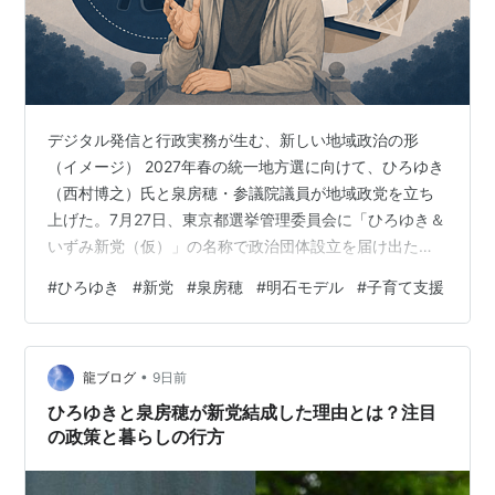
デジタル発信と行政実務が生む、新しい地域政治の形
（イメージ） 2027年春の統一地方選に向けて、ひろゆき
（西村博之）氏と泉房穂・参議院議員が地域政党を立ち
上げた。7月27日、東京都選挙管理委員会に「ひろゆき＆
いずみ新党（仮）」の名称で政治団体設立を届け出たこ
とが、7月31日までに各メディアの取材で明らかになって
#
ひろゆき
#
新党
#
泉房穂
#
明石モデル
#
子育て支援
いる。 このニュースを聞いたとき、多くの人がまず感じ
るのは「なぜあのひろゆき氏が政治なのか」という素朴
な違和感ではないだろうか。ネット番組で時事問題に冷
•
めた突っ込みを入れ続け、既存の政治家的なふるまいと
龍ブログ
9日前
は距離を置いてきた人物が、なぜ政党の共同代表という
ひろゆきと泉房穂が新党結成した理由とは？注目
当事者の立場に回ったのか。 そ…
の政策と暮らしの行方