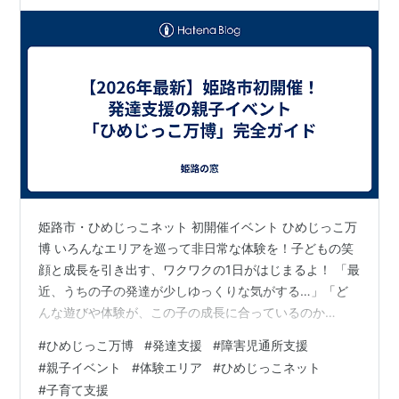
姫路市・ひめじっこネット 初開催イベント ひめじっこ万
博 いろんなエリアを巡って非日常な体験を！子どもの笑
顔と成長を引き出す、ワクワクの1日がはじまるよ！ 「最
近、うちの子の発達が少しゆっくりな気がする…」「ど
んな遊びや体験が、この子の成長に合っているのか
な？」子育てをしていると、お子様の成長や個性につい
#
ひめじっこ万博
#
発達支援
#
障害児通所支援
て悩んだり、もっと良い環境を整えてあげたいと考えた
#
親子イベント
#
体験エリア
#
ひめじっこネット
りすることは誰にでもありますよね。そんな発達支援に
#
子育て支援
関心のある保護者の皆様や子育て世代のファミリーに、