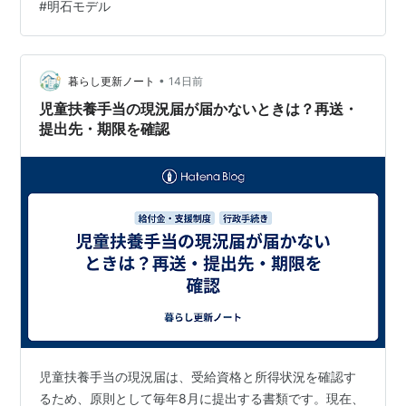
#
明石モデル
造を打破し、地方から実効性のある生活支援や子育て無
料化などの「明石モデル」を全国展開するためと言われ
ています。 この記事では、新党結成の背景や注目の政
策、私たちの生活に与える影響や具体的な家計防衛策に
•
暮らし更新ノート
14日前
ついて分かりやすく解説します。 ひろゆき氏と泉…
児童扶養手当の現況届が届かないときは？再送・
提出先・期限を確認
児童扶養手当の現況届は、受給資格と所得状況を確認す
るため、原則として毎年8月に提出する書類です。現在、