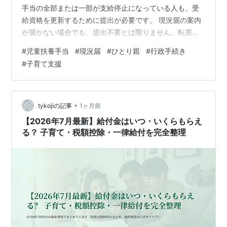
手当の全部または一部が支給停止になっている人も、受
給資格を更新するために提出が必要です。 現況届の案内
が届かない場合でも、提出不要とは限りません。転居後
の住所反映、郵便の返戻、自治体の発送時期、受給資格
#
児童扶養手当
#
現況届
#
ひとり親
#
行政手続き
の登録状況を確認し、市区町村の児童扶養手当担当窓口
#
子育て支援
へ早めに連絡します。 この記事では、2026年7月20日時
点のこども家庭庁、札幌市、大阪市、横浜市などの公式
情報を基に、現況届が届かないときの確認順序、再送・
再交付、提出期限が近い場合の対応を整理します。 この
•
tykojiの記事
1ヶ月前
記事の要点 児童扶養手当の現況届は、…
【2026年7月最新】給付金はいつ・いくらもらえ
る？ 子育て・税額控除・一律給付を完全整理