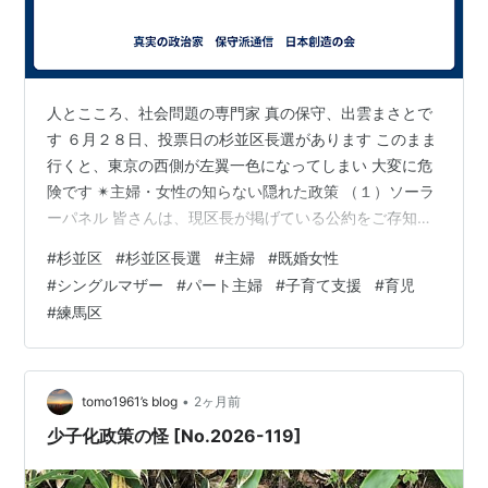
人とこころ、社会問題の専門家 真の保守、出雲まさとで
す ６月２８日、投票日の杉並区長選があります このまま
行くと、東京の西側が左翼一色になってしまい 大変に危
険です ✴︎主婦・女性の知らない隠れた政策 （１）ソーラ
ーパネル 皆さんは、現区長が掲げている公約をご存知で
すか？ 杉並区中に、ソーラーパネルを配置すること パネ
#
杉並区
#
杉並区長選
#
主婦
#
既婚女性
ルは、リサイクル処理できる範囲を超えており 環境破壊
#
シングルマザー
#
パート主婦
#
子育て支援
#
育児
にもなることです また、サーモグラフィーでパネルの温
#
練馬区
度測定した方がいますが 夏場に熱を掴んで、ヒートアラ
ンド現象の元です 中○製パネルを沢山買わせることで、
誰が儲かりますか？ （２）LGBT推進 実は、子供の人権
のためではなく…
•
tomo1961’s blog
2ヶ月前
少子化政策の怪 [No.2026-119]