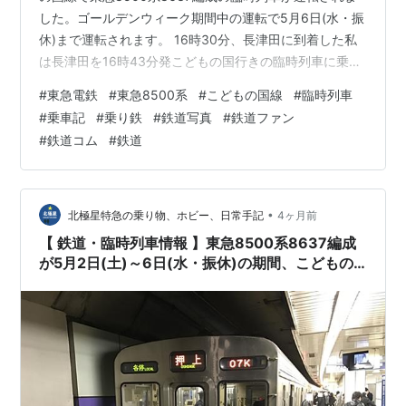
した。ゴールデンウィーク期間中の運転で5月6日(水・振
休)まで運転されます。 16時30分、長津田に到着した私
は長津田を16時43分発こどもの国行きの臨時列車に乗ろ
うと考えていました。この時間に乗る列車が8500系
#
東急電鉄
#
東急8500系
#
こどもの国線
#
臨時列車
8637編成が運用に就いていました。 16時42分頃、長津
#
乗車記
#
乗り鉄
#
鉄道写真
#
鉄道ファン
田7番ホームに8500系8637編成が入線、個人的には3年
#
鉄道コム
#
鉄道
ぶりの再会且乗車です。 多くの乗客が乗降している関係
で、1分遅れの16時44分に長津田を発車しました。8500
系独特のモーター音が車内に響き、横浜の田園地帯を…
•
北極星特急の乗り物、ホビー、日常手記
4ヶ月前
【 鉄道・臨時列車情報 】東急8500系8637編成
が5月2日(土)～6日(水・振休)の期間、こどもの
国線の臨時列車の運用に就きます！