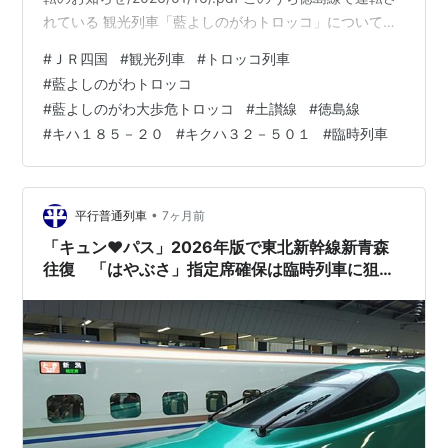
れている 観光列車「藍よしのがわトロッコ」についてで
すが 「藍よしのがわ大歩危トロッコ」として またまた土
#
ＪＲ四国
#
観光列車
#
トロッコ列車
讃線大歩危駅まで日にち限定で乗り入れることになりま
#
藍よしのがわトロッコ
した。 今春はダイヤなど運転概要がこれまでよりも大幅
#
藍よしのがわ大歩危トロッコ
#
土讃線
#
徳島線
に見直され 下り便においては運転区間短縮で阿波池田始
#
キハ１８５－２０
#
キクハ３２－５０１
#
臨時列車
発で運転され 徳島発の特急剣山と接続可能なダイヤとな
り 上り便においては運転区間の短縮はなく大歩危→徳島
間のま…
•
平行普通列車
7ヶ月前
「キュン♥パス」2026年版で東北新幹線新青森
往復 「はやぶさ」指定席確保は臨時列車に狙い
を定めては？