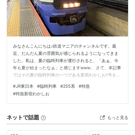
みなさんこんにちは♪鉄道マニアのチャンネルです。最
近、だんだん夏の雰囲気が感じられるようになってきま
した。私は、夏の臨時列車が運行されると、「あぁ、今
年も夏が始まったなぁ」と感じますwww。 さて、本記事
ではその夏の臨時列車の一つである新宿わかしお1号を観
に行きましたので、ご紹介します。 ⒈新宿わかしお1号を
#
JR東日本
#
臨時列車
#
255系
#
特急
観に行ったワケ ⒉255系はどんな車両？ ⒊人はどれくら
#
特急新宿わかしお
いいた？ ⒋最後に ⒈新宿わかしお1号を観に行ったワケ
(新宿わかしお1号 安房鴨川行き の表示 2026/07/18新宿
にて) 私は、数ある臨時列車の中で、特に注目していたの
ネットで話題
もっと見る
がこの新宿わかしお1号(復路として2号も運転)です。なぜ
か…