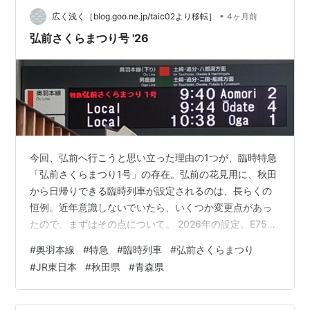
•
広く浅く［blog.goo.ne.jp/taic02より移転］
4ヶ月前
弘前さくらまつり号 '26
今回、弘前へ行こうと思い立った理由の1つが、臨時特急
「弘前さくらまつり1号」の存在。弘前の花見用に、秋田
から日帰りできる臨時列車が設定されるのは、長らくの
恒例。近年意識しないでいたら、いくつか変更点があっ
たので、まずはその点について。 2026年の設定。E751
系電車4両編成、指定席2両（半室グリーン車）・自由席2
#
奥羽本線
#
特急
#
臨時列車
#
弘前さくらまつり
両。4月11日（土）から5月6日（水・振替休日）まで毎
#
JR東日本
#
秋田県
#
青森県
日運転。※弘前さくらまつり2026は、当初は4月17日～5
月5日開催予定だったのが、早咲きの予想により10日開始
に繰り上げられた。列車の運行は、当初から11日運行開