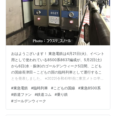
おはようございます！ 東急電鉄は4月21日(火)、イベント
用として使われている8500系8637編成が、5月2日(土)
から6日(水・振休)のゴールデンウィーク5日間、こども
の国線長津田～こどもの国の臨時列車として運行するこ
とを発表しました。 ※2022(令和4)年頃に東京メトロ半蔵
門線渋谷で撮影 8637編成は1986(昭和61)年に落成さ
#
東急電鉄
#
臨時列車
#
こどもの国線
#
東急8500系
れ、主に田園都市線で活躍しました。車体に青帯を纏(ま
#
鉄道ファン
#
鉄道コム
#
乗り鉄
と)っているのが特徴で、2023(令和5)年1月まで営業運転
#
ゴールデンウィーク
しました。その後4両編成に短縮され、2026(令和8)年現
在はイベント用且動態保存車として活躍しています。 今
回、8500系8637編成が営業運転…