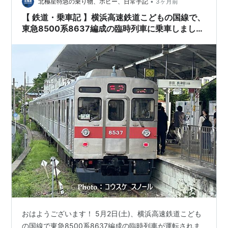
•
を整理する。筆者は今回の山開きに現地参加していない
北極星特急の乗り物、ホビー、日常手記
3ヶ月前
ため、現地の混雑状況や天候の実感は断定しない。 この
【 鉄道・乗車記 】横浜高速鉄道こどもの国線で、
記事の要点 谷川岳山開き202…
東急8500系8637編成の臨時列車に乗車しまし
た！
おはようございます！ 5月2日(土)、横浜高速鉄道こども
の国線で東急8500系8637編成の臨時列車が運転されま