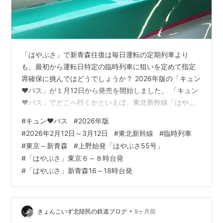
「はやぶさ」で新青森往復は毎日運転の定期列車より
も、最初から運転日特定の臨時列車に狙いを定めて指定
席確保に挑んではどうでしょうか？ 2026年版の「キュン
♥パス」が１月12日から発売を開始しました。 「キュン
♥パス」でどこへ行くかといえば、東北新幹線「はやぶ
さ」で東京～新青森の日帰りを計画するケースが多いか
#
キュン♥パス
#
2026年版
と思われます。 価格的には仙台往復でも「キュン♥パ
#
2026年2月12日～3月12日
#
東北新幹線
#
臨時列車
ス」で十分ですが、仙台の先でも同じ価格なら、仙台よ
#
東京～新青森
#
上野始発「はやぶさ55号」
り盛岡へ、盛岡より青森へと、遠距離への移動欲が出て
#
「はやぶさ」東京６～８時台発
くるのは誰しも同じようです。 東京～新青森「はやぶ
#
「はやぶさ」新青森16～18時台発
さ」の移動時間は３時間強、運賃・料金は片道17,470
円、往復34,940円のところ、「キュ…
•
きょんこいず北陸民の鉄道ブログ
9ヶ月前