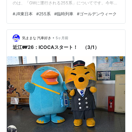
のは、「GWに運行される255系」についてです。今年
も、255系がGWに臨時で走るようなのですが、もしかし
#
JR東日本
#
255系
#
臨時列車
#
ゴールデンウィーク
たら運休になるかもしれません。今回は運休になるかも
しれない255系の臨時列車について調べてみました。 ⒈
運行される臨時列車(255系充当) 255系で運行される臨時
•
列車は以下の記事にも載っていますが、GWの列車は改め
気ままな 汽車好き
5ヶ月前
て書きます。 tetudoumania0430.hatenablog.…
近江🚃'26：ICOCAスタート！ （3/1）