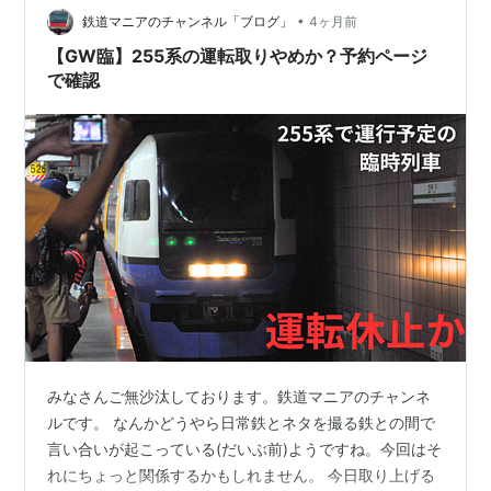
始だった。 1号 秋田9時40分→弘前11時40分／53分→青
•
鉄道マニアのチャンネル「ブログ」
4ヶ月前
森1…
【GW臨】255系の運転取りやめか？予約ページ
で確認
みなさんご無沙汰しております。鉄道マニアのチャンネ
ルです。 なんかどうやら日常鉄とネタを撮る鉄との間で
言い合いが起こっている(だいぶ前)ようですね。今回はそ
れにちょっと関係するかもしれません。 今日取り上げる