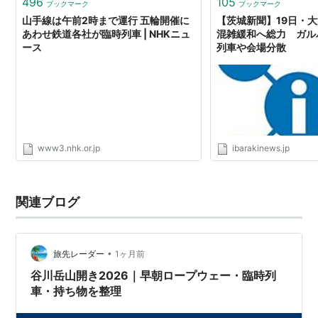
496
105
ブックマーク
ブックマーク
山手線は午前2時まで運行 五輪開催に
【茨城新聞】19日・
あわせ鉄道各社が臨時列車 | NHKニュ
混雑緩和へ総力 ガル
ース
列車や会場分散
www3.nhk.or.jp
ibarakinews.jp
関連ブログ
•
旅先レーダー
1ヶ月前
谷川岳山開き2026｜早朝ロープウェー・臨時列
車・持ち物を整理