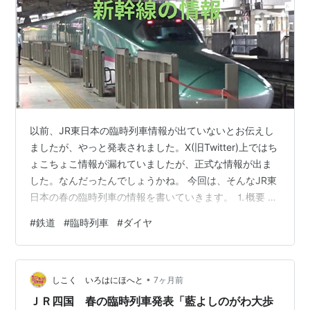
以前、JR東日本の臨時列車情報が出ていないとお伝えし
ましたが、やっと発表されました。X(旧Twitter)上ではち
ょこちょこ情報が漏れていましたが、正式な情報が出ま
した。なんだったんでしょうかね。 今回は、そんなJR東
日本の春の臨時列車の情報を書いていきます。 ⒈概要 ⒉
臨時列車内容 ⒊新幹線の臨時列車 ⒈東北・秋田・山形新
#
鉄道
#
臨時列車
#
ダイヤ
幹線 ⒉上越・北陸新幹線 ⒈概要 この情報は、JR東日本
の春の臨時列車プレスリリースから引用したものです。
⒉臨時列車内容 ここでは、2026年3月1日から6月30日ま
•
でに運行される臨時列車(以下、春の臨時列車か、春臨と
しこく いろはにほへと
7ヶ月前
呼びます。)をまとめます。 春の臨時列車は、運行内容
ＪＲ四国 春の臨時列車発表「藍よしのがわ大歩