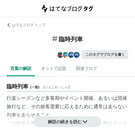
はてなブログ トップ
臨時列車
このタグでブログを書く
言葉の解説
ネットで話題
関連ブログ
臨時列車
(
一般
)
【
りんじれっしゃ
】
行楽シーズンなど多客期やイベント開催、あるいは団体
旅行など、その旅客需要に応えるために通常は走らない
列車を走らせること。
解説の続きを読む
この列車を割り込ませるために、他の列車も数分ダイヤ
が変わったりすることがある。