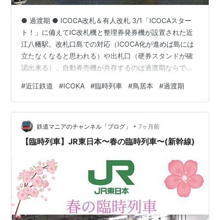
● 過渡期 ● ICOCA改札＆有人改札 3/1「ICOCAスター
ト！」に備えてIC改札機と整理券発券機が設置された近
江八幡駅。改札口島での対応（ICOCA化が進めば島には
立たなくなると思われる）や出札口（硬券スタンドが確
認出来る）、自動券売機が共存するのは過渡期ならでは
の光景。発車案内の下の「本日は１デイスマイルきっぷ
#
近江鉄道
#
ICOKA
#
臨時列車
#
鳥居本
#
過渡期
の発売日です」案内も、3/1以降は無くなる（毎日利用可
になるため）。それにしても紙切符販売を終了させると
は思いきったもの。 （近江八幡 2/15） 日野駅のIC改札
•
機はチョットお茶目。今日は有人駅業務最終日、明日3/1
鉄道マニアのチャンネル「ブログ」
7ヶ月前
からは無人駅となる。 （日野 2/28） 彦根車庫では809…
【臨時列車】JR東日本〜春の臨時列車〜(新幹線)