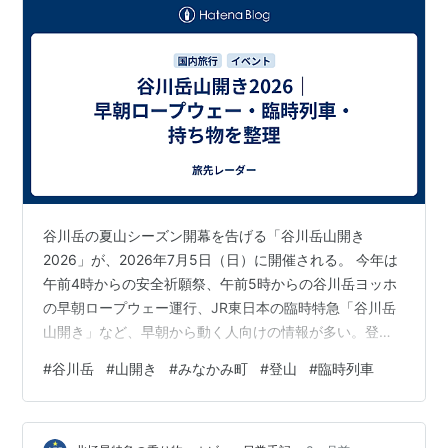
谷川岳の夏山シーズン開幕を告げる「谷川岳山開き
2026」が、2026年7月5日（日）に開催される。 今年は
午前4時からの安全祈願祭、午前5時からの谷川岳ヨッホ
の早朝ロープウェー運行、JR東日本の臨時特急「谷川岳
山開き」など、早朝から動く人向けの情報が多い。登山
目的の人だけでなく、一ノ倉沢のアルプホルン演奏や山
#
谷川岳
#
山開き
#
みなかみ町
#
登山
#
臨時列車
麓イベントを楽しむ人にも関係する一日だ。 この記事で
は、2026年7月5日時点で確認できる公式情報を中心に、
日程、アクセス、料金、混雑・安全面の注意点、持ち物