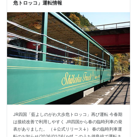
が…
危トロッコ」運転情報
JR四国「藍よしのがわ大歩危トロッコ」再び運転 今春期
は接続改善で利用しやすく JR四国から春の臨時列車の発
表がありました。 （↓公式リリース↓） 春の臨時列車運
転のお知らせ/2026/01/16/.pdf このうち徳島線で運転さ