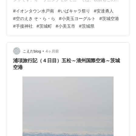
ログで紹介した「いばらき大使」安達勇人さんがミニラ
#
イオンタウン水戸南
#
いばキャラ祭り
#
安達勇人
イブを繰り広げました。 安達勇人さん。茨城県を中心に
#
空のえき そ・ら・ら
#
小美玉ヨーグルト
#
茨城空港
活動されているアーティストです。安達さんは目が細い
#
手接神社
#
茨城町
#
小美玉市
#
茨城県
ので、音響の方から「（朝早いけど）ちゃんと目を開け
てる？」などネタにされていました🤩️ 安達勇人さんのラ
イブは、安達さんと観客が一体となって掛け声をあげた
り踊ったりします。私ももちろん踊りま…
•
こえだblog
4ヶ月前
浦項旅行記（４日目）五松～清州国際空港～茨城
空港