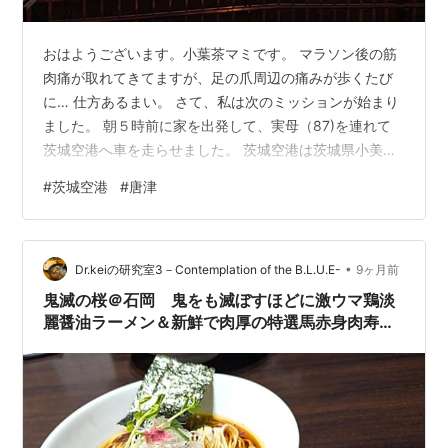
おはようございます。小葉茶マミです。 マラソン後の筋
肉痛が取れてきてますが、足の爪周辺の痛みが歩くたび
に… 仕方あるまい。 さて、私は次のミッションが始まり
ました。 朝５時前に家を出発して、実母（87)を連れて
茨城空港へ車を走らせました。 茨城空港は茨城県小美玉
市にあります。「小美玉＝おみたま」響きが可愛らしい
#
茨城空港
#
唐津
♡ この茨城空港に馴染みのない方が多いかと思います
が、空港の規模が小さめがゆえに使い勝手がいい～ そし
て駐車場代が無料なのです。スゴイ！ 空港内の移動は羽
•
田空港の数十倍、数百倍、いやいや数千倍もラクチン。
Dr.keiの研究室3－Contemplation of the B.L.U.E-
9ヶ月前
昨日は高齢の母を連れていたので、大正解でした。 茨城
鬼滅の桜＠石岡 鬼をも滅ぼすほどに激ウマ鶏淡
空港→福岡空港へ。 富士山、南ア…
麗醤油ラーメン＆新鮮で肉厚の特選馬赤身肉寿司
に撃沈…