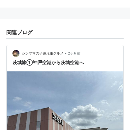
航空需要予測
（就航予定路線） 約81万人（開港時）
（北海道・大阪・福岡・沖縄）
就航予定航空機 中型ジェット機（B767クラス）
小型ジェット機（B737クラス）
関連ブログ
との需要予測を立てていたが、2010年3月11日の開港時
の定期便は、
アシアナ航空
の
ソウル
（
仁川国際空港
）と
の1日1往復のみでのスタートとなった。
•
シンママの子連れ旅グルメ
2ヶ月前
茨城旅①神戸空港から茨城空港へ
○
リスト::航空
○
リスト::空港
*1
:
自衛隊
との共用飛行場