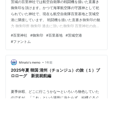
茨城の百里神社では航空自衛隊の戦闘機を描いた直書き
御朱印を頂けます。かつて海軍航空隊の守護神として祀
られていた神社で、現在も航空自衛隊百里基地と茨城空
港に隣接しています。 戦闘機を描いた直書き御朱印の魅
力 御朱印所 御朱印 過去に頂いた御朱印 百里神社の由緒
アクセス 交通 地図 整備事業が進行中だった境内を徹底
#
百里神社
#
御朱印
#
百里基地
#
茨城空港
紹介 百里基地（茨城空港）の見どころ このブログのイチ
#
ファントム
オシ記事 御朱印以外のブログはこちらから 全国のうどん
を制覇したい！ 世界の蒸留酒を制覇したい！ 「我が道」
を究めたい！ 戦闘機を描いた直書き御朱印の魅力 御朱印
所 百里神社の御朱印は兼務社である素鵞神社の社務所で
•
Minato's memo
1年前
頂くことができます…
2025年夏 韓国 清州（チョンジュ）の旅（１）プ
ロローグ 新規就航編