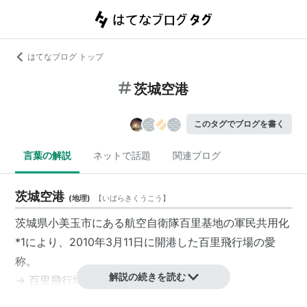
はてなブログ トップ
茨城空港
このタグでブログを書く
言葉の解説
ネットで話題
関連ブログ
茨城空港
(
地理
)
【
いばらきくうこう
】
茨城県
小美玉市
にある
航空自衛隊
百里基地
の軍民共用化
*1
により、2010年3月11日に開港した
百里飛行場
の愛
称。
解説の続きを読む
→
百里飛行場