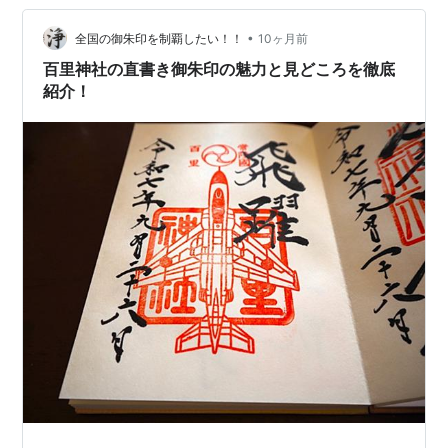
店です…）。 こちらが、鬼滅の桜の入口になります。 な
んか、気持ち的には「無限城」の中に入るような緊張感
•
全国の御朱印を制覇したい！！
10ヶ月前
があります…。 この中に、…
百里神社の直書き御朱印の魅力と見どころを徹底
紹介！