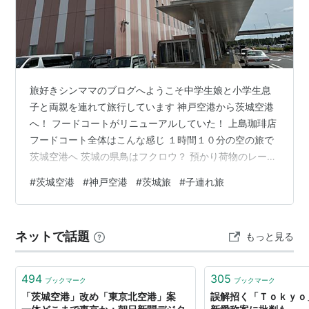
旅好きシンママのブログへようこそ中学生娘と小学生息
子と両親を連れて旅行しています 神戸空港から茨城空港
へ！ フードコートがリニューアルしていた！ 上島珈琲店
フードコート全体はこんな感じ １時間１０分の空の旅で
茨城空港へ 茨城の県鳥はフクロウ？ 預かり荷物のレーン
がちんまりしていた 茨城空港就航会社はスカイマークと
#
茨城空港
#
神戸空港
#
茨城旅
#
子連れ旅
韓国の航空会社エアロKのみ 空港内にドンキホーテがあ
った 茨城空港から北関東旅、出発！ 神戸空港から茨城空
港へ！ 最近よく使う神戸空港！ スカイマークが就航して
ネットで話題
もっと見る
いて、茨城空港まで片道７千円程度で行けることが
多々！ 平日限定かもしれないけど、とっても便利です。
フードコートがリニューア…
494
305
ブックマーク
ブックマーク
「茨城空港」改め「東京北空港」案
誤解招く「Ｔｏｋｙｏ