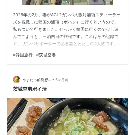
2026年の2月、妻がACL2ガンバ大阪対浦項スティーラー
ズを観戦しに韓国の浦項（ポハン）に行くというので、
私もついて行きました。せっかく韓国に行くので少し遊
んでこようと、三泊四日の旅程です。これはその記録で
す。 ​ガンバサポーターである妻とわたしの2人旅です。
わたしたちは関東在住で、おおまかな旅程は以下の通
#
韓国旅行
#
茨城空港
り。 ​2月11日 茨城空港→仁川国際空港→ソウル永登浦 2
月12日 永登浦→ソウル駅→浦項駅→試合 2月13日 浦項観
光→清州のオソン駅 2月14日 オソン駅→清州国際空港→
•
茨城空港 ​成田→大邱ルートも考えていましたが、茨城空
やまだっ的発想…
6ヶ月前
港のほうが断然安かったのでこのルートにしました。 駐
茨城空港ポイ活
車場が…