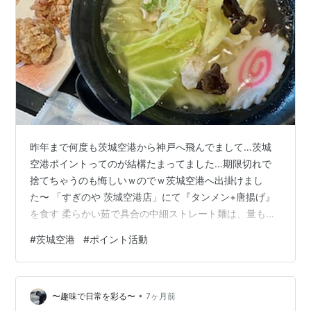
昨年まで何度も茨城空港から神戸へ飛んでまして…茨城
空港ポイントってのが結構たまってました…期限切れで
捨てちゃうのも悔しいｗのでｗ茨城空港へ出掛けまし
た〜 「すぎのや 茨城空港店」にて『タンメン+唐揚げ』
を食す 柔らかい茹で具合の中細ストレート麺は、量も多
めでグー胡麻油が効いたオーソドックスな鶏ガラ塩スー
#
茨城空港
#
ポイント活動
プがいいですね〜キャベツ、ねぎ、木耳、豚バラ肉、ナ
ルトがのります味の濃い唐揚げといっしょに満足満腹な
一杯でございました ソースかつ丼とミニそばセットこれ
•
はスゲーボリュームですね〜ざっくりとした薄めの衣と
〜趣味で日常を彩る〜
7ヶ月前