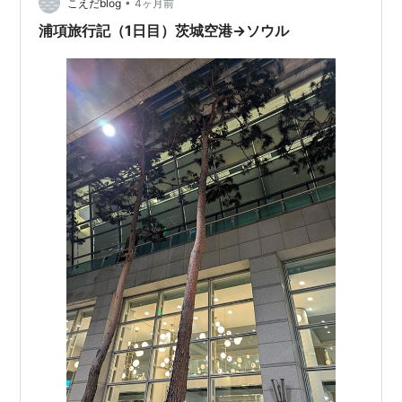
•
が、ホテルの目の前にタクシーが停まっていた。 誘惑に
こえだblog
4ヶ月前
負けて、タクシーに乗ることにした。 このタクシーの運
浦項旅行記（1日目）茨城空港→ソウル
転手のおじさんは、シートベルトもせ…