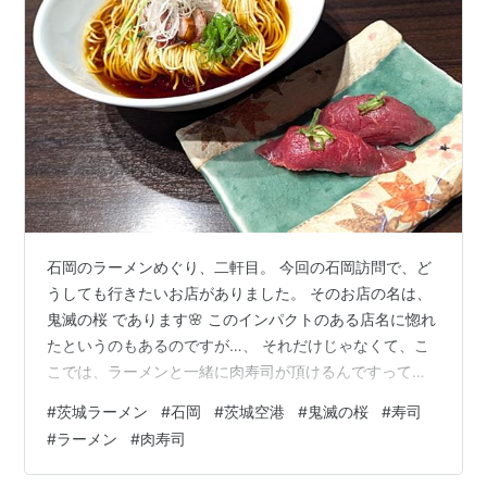
石岡のラーメンめぐり、二軒目。 今回の石岡訪問で、ど
うしても行きたいお店がありました。 そのお店の名は、
鬼滅の桜 であります🌸 このインパクトのある店名に惚れ
たというのもあるのですが…、 それだけじゃなくて、こ
こでは、ラーメンと一緒に肉寿司が頂けるんですって。
しかも、ここでは「馬肉」のお寿司が出ているらしく…
#
茨城ラーメン
#
石岡
#
茨城空港
#
鬼滅の桜
#
寿司
ラーメンとお寿司の融合系の新たなスタイルを探す僕的
#
ラーメン
#
肉寿司
には、「どうしても行ってみたいお店」でありました。 I
先生のお車で向かいました（車じゃないと来られないお