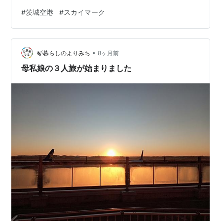
たので諦めモードに。 スカイマーク機は少し遅れている
#
茨城空港
#
スカイマーク
ようでした。せっかくなので、出発を見送って帰りまし
た。 ちなみに、午後からは陽が射しF2戦闘機も飛んだよ
うです😂
•
🍃暮らしのよりみち
8ヶ月前
母私娘の３人旅が始まりました