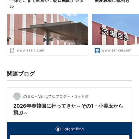
一体どこまで東京か：朝日新聞デジタ
新愛称案に批判も
ル
www.asahi.com
www.sankei.com
関連ブログ
•
のまゆ～Ver.はてなブログ～
3ヶ月前
2026年春韓国に行ってきた～その1・小美玉から
飛ぶ～