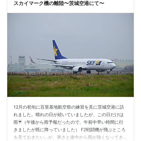
甘めのソースもいいですね〜 まだまだポイントがありま
スカイマーク機の離陸〜茨城空港にて〜
すので… 近くの『そらら』で小美玉ヨーグル…
12月の初旬に百里基地航空祭の練習を見に茨城空港に訪
れました。晴れの日が続いていましたが、この日だけは
雨☔（午後から雨予報だったので、午前中早い時間に行
きましたが既に降っていました） F2戦闘機が飛ぶところ
を見ておきたい…が、寒さと途中から雨が強くなってき