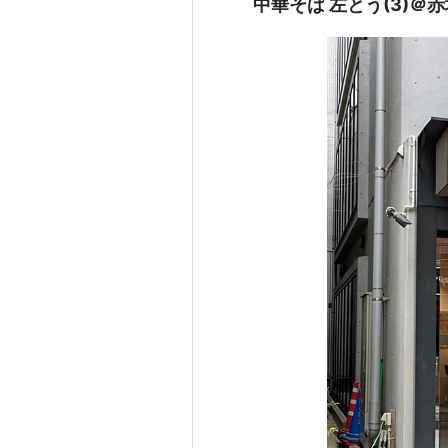
中華そば 左とう(3)＠