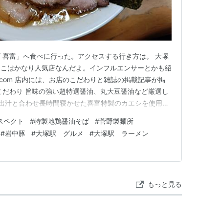
 喜富」へ食べに行った。アクセスする行き方は。 大塚
ここはかなり人気店なんだよ。インフルエンサーとかも紹
ram.com 店内には、お店のこだわりと雑誌の掲載記事が掲
こだわり 旨味の強い超特選醤油、丸大豆醤油など厳選し
出汁と合わせ長時間寝かせた喜富特製のカエシを使用し
ンコツ、昆布、野菜などを低温で長時間炊き込みました。
スペクト
#
特製地鶏醤油そば
#
菅野製麺所
醇な醤油の香りとキレを最後まで味わえるこだわりの一杯
#
岩中豚
#
大塚駅 グルメ
#
大塚駅 ラーメン
、ア…
もっと見る