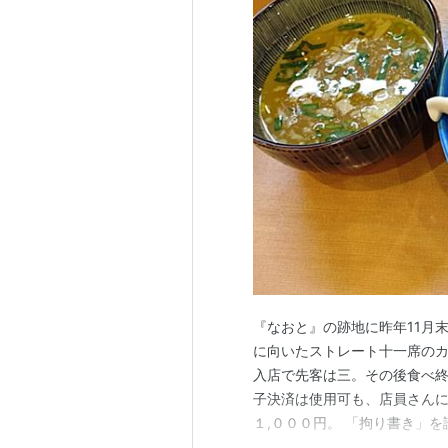
『なおと』の跡地に昨年11月
に向いたストレート十一席のカ
入店で先客は三。その後食べ終
子決済は使用可も、店員さんに
１,０００円。 「拘り書き」
に見かける、麺が渦を巻くよう