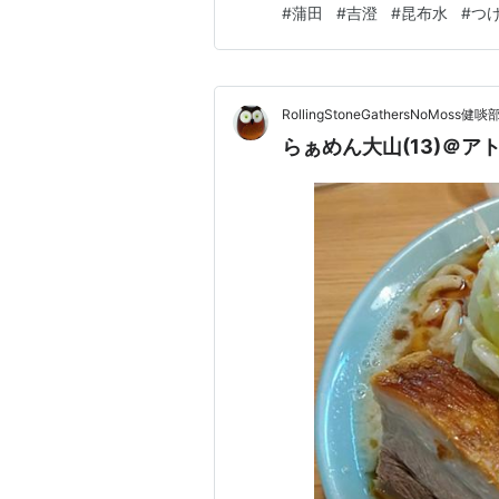
#
蒲田
#
吉澄
#
昆布水
#
つ
と鶏で何れも低温調理。 豚は
る。 メンマは穂先で薄色、薄
RollingStoneGathersNoMoss健啖
らぁめん大山(13)＠ア