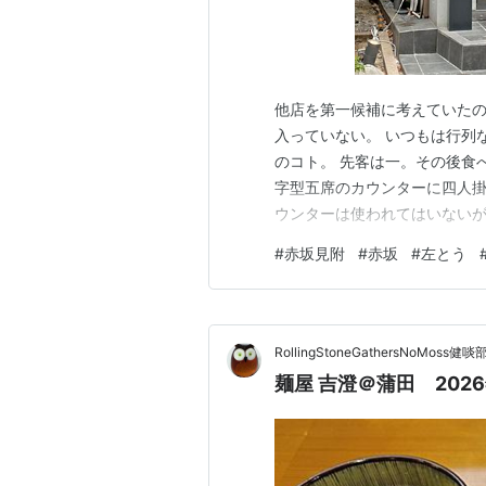
他店を第一候補に考えていた
入っていない。 いつもは行列
のコト。 先客は一。その後食
字型五席のカウンターに四人掛
ウンターは使われてはいないが
メニューを見て直接。会計は食
#
赤坂見附
#
赤坂
#
左とう
がら辛いメニューのみ。 なの
値段は１,２００円で据え置き
RollingStoneGathersNoMoss健啖
麺屋 吉澄＠蒲田 202