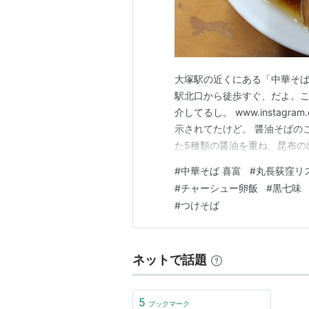
大塚駅の近くにある「中華そば
駅北口から徒歩すぐ、だよ。
介してるし。 www.instag
示されてたけど。 醤油そばの
た5種類の醤油を重ね、昆布の
ています。丸鶏、豚ガラ、ゲ
#
中華そば 喜富
#
丸長荻窪リ
スープの旨味を引き立てる芳
#
チャーシュー卵飯
#
黒七味
です。 塩そばのこだわり 牡蠣
#
つけそば
ネットで話題
5
ブックマーク