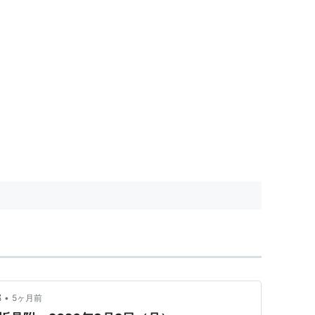
•
部
5ヶ月前