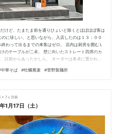
のだけど、たまたま前を通りひょいと除くとほぼほぼ客は
なのに珍しい、と思いながら、入店したのは１３：００
べ終わって出るまでの来客はゼロ。 店内は厨房を囲むＬ
けのテーブルが二卓。 壁に向いたストレート四席のカ
、以前からあったかしら。 オーダーは各卓に置かれた
後に店奥で現金払い。 「限定」を期待するも、残念な
#
中華そば
#
牡蠣蕎麦
#
菅野製麺所
で一年数ヶ月ぶりのフラッグシップ、牡蠣蕎麦を発注。
。 ほんの２分ほどの待ち…
•
部
7ヶ月前
6年1月17日（土）