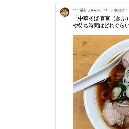
•
ソロ活おっさんのアローン飯なび
「中華そば 喜富（きふ
や待ち時間はどれぐら