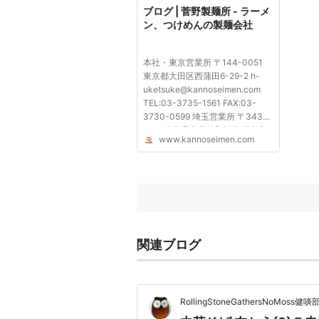
ブログ | 菅野製麺所 - ラーメ
ン、つけめんの製麺会社
本社・東京営業所 〒144-0051
東京都大田区西蒲田6-29-2 h-
uketsuke@kannoseimen.com
TEL:03-3735-1561 FAX:03-
3730-0599 埼玉営業所 〒343-
0111 埼玉県北葛飾郡松伏町大字
www.kannoseimen.com
松伏972-1
uketsuke@kannoseimen.com
TEL:048-992-1147 TEL:0120-
39-3752 (フリーダイヤル)
FAX:048-992-5590 神奈川県営
業所 〒252-0239 神奈川県...
関連ブログ
RollingStoneGathersNoMoss健啖