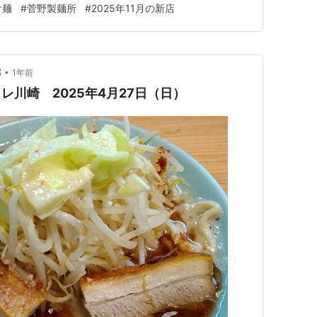
け麺
#
菅野製麺所
#
2025年11月の新店
大人の掌大のロース肉。鶏は花札大。 共に軽く薫香があ
味。繊維が解れ…
•
部
1年前
トレ川崎 2025年4月27日（日）