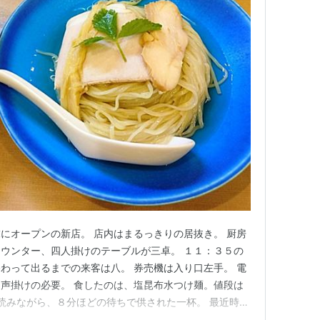
末にオープンの新店。 店内はまるっきりの居抜き。 厨房
ウンター、四人掛けのテーブルが三卓。 １１：３５の
わって出るまでの来客は八。 券売機は入り口左手。 電
声掛けの必要。 食したのは、塩昆布水つけ麺。値段は
を読みながら、８分ほどの待ちで供された一杯。 最近時々
に盛られている。 麺の上にはチャーシューが二種。豚