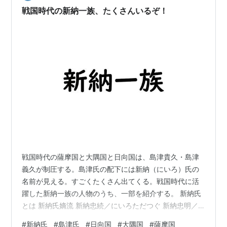
戦国時代の新納一族、たくさんいるぞ！
戦国時代の薩摩国と大隅国と日向国は、島津貴久・島津
義久が制圧する。島津氏の配下には新納（にいろ）氏の
名前が見える。すごくたくさん出てくる。戦国時代に活
躍した新納一族の人物のうち、一部を紹介する。 新納氏
とは 新納氏嫡流 新納忠続／にいろただつぐ 新納忠明／
にいろただあき 新納忠武／にいろただたけ 新納忠勝／に
#
新納氏
#
島津氏
#
日向国
#
大隅国
#
薩摩国