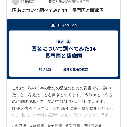
多い。 ちなみに通字（とおりじ）は「兼」である。南九
•
晴耕雨読 趣味と生活の覚書
4年前
州の歴史を見ていく中で、名前に「兼」の字が入ると…
国名について調べてみた14 長門国と薩摩国
これは、私の日本の歴史の勉強のための覚書です。調べ
たこと、考えたことを書きとめてます。 令制国というも
のに興味があって、気が向けば調べたりしています。
NHKの大河ドラマは、昭和38年に第一回が始まったらし
い。 私は、小学校の高学年になる頃だったので、歴史好
きの私は、今年は誰を描いた物語らしいというのは、知
#
令制国
#
薩摩国
#
安芸国
#
長門国
#
明治維新