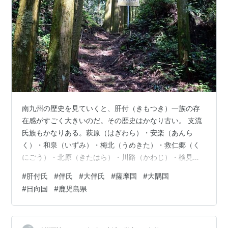
南九州の歴史を見ていくと、肝付（きもつき）一族の存
在感がすごく大きいのだ。その歴史はかなり古い。 支流
氏族もかなりある。萩原（はぎわら）・安楽（あんら
く）・和泉（いずみ）・梅北（うめきた）・救仁郷（く
にごう）・北原（きたはら）・川路（かわじ）・検見崎
（けんみざき）・岸良（きしら）・野崎（のざき）・津
#
肝付氏
#
伴氏
#
大伴氏
#
薩摩国
#
大隅国
曲（つまがり）・鹿屋（かのや）・頴娃（えい）・橋口
#
日向国
#
鹿児島県
（はしぐち）・薬丸（やくまる）など。鹿児島県内でち
ょくちょく見かける苗字も。それぞれの支族にさらに分
家もあり、肝付一族にルーツを持つ苗字はとてつもなく