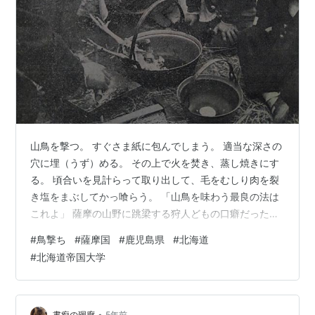
山鳥を撃つ。 すぐさま紙に包んでしまう。 適当な深さの
穴に埋（うず）める。 その上で火を焚き、蒸し焼きにす
る。 頃合いを見計らって取り出して、毛をむしり肉を裂
き塩をまぶしてかっ喰らう。 「山鳥を味わう最良の法は
これよ」 薩摩の山野に跳梁する狩人どもの口癖だった。
（Wikipediaより、ヤマドリ） なんともはや彼のくにび
#
鳥撃ち
#
薩摩国
#
鹿児島県
#
北海道
とに相応しい、野趣に富んだ木強ぶりであったろう。 中
#
北海道帝国大学
学生のころ、図書室に置いてあった『クリムゾンの迷
宮』でこれとよく似た調理法を目にしたような気もする
が、なにぶん遠い昔のはなし、うろおぼえもいいとこ
で、ちょっと確信を抱けない。 当時は未だ、気に入った
•
書痴の廻廊
5年前