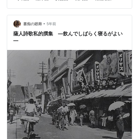
っていた。 中学生になった年は、村上元三原作の「源義
経」で、主人公を尾上菊之助さんが演じた。 とても、評
判良くて、マスコミでも取り上げられていた。 ところ
•
が、私は大河ドラマをまったく見ていない。 唯一の例外
書痴の廻廊
5年前
が、「独眼竜政宗」である。 その頃は、結婚して長男が
薩人詩歌私的撰集 ―飲んでしばらく寝るがよい
まだ小さかったが、妻とこのドラマを…
―