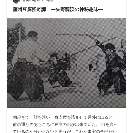
箇所、忘れたくない知識等を…
薩州豆腐怪奇譚 ―矢野龍渓の神秘趣味―
朝起きて、顔を洗い、身支度を済ませて戸外に出ると、
前の通りのあちこちに豆腐の山が出来ていた。 何を言っ
ているのか分からないと思うが、これが事実の全部だか