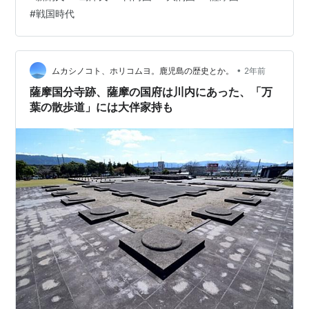
いろただかつ 新納忠茂／にいろただしげ 新納武久／にい
#
戦国時代
ろたけひさ 新納忠真／にいろただざね 新納忠在（島津久
元）／にいろただあり 新納忠影／にいろただかげ 新納忠
常／にいろただつね 新納忠充／にいろただみつ 新納久徳
／にいろひさのり 新納是久の一族 新納是久／にいろこれ
•
ムカシノコト、ホリコムヨ。鹿児島の歴史とか。
2年前
ひさ 新納是久の娘 …
薩摩国分寺跡、薩摩の国府は川内にあった、「万
葉の散歩道」には大伴家持も