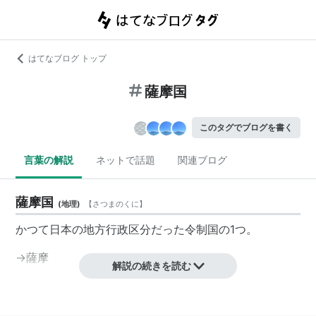
はてなブログ トップ
薩摩国
このタグでブログを書く
言葉の解説
ネットで話題
関連ブログ
薩摩国
(
地理
)
【
さつまのくに
】
かつて日本の地方行政区分だった令制国の1つ。
→
薩摩
解説の続きを読む