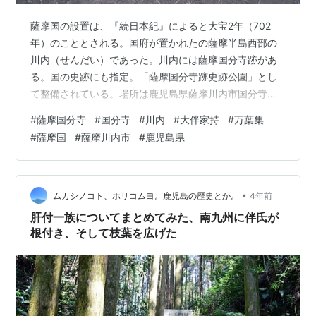
薩摩国の設置は、『続日本紀』によると大宝2年（702
年）のこととされる。国府が置かれたの薩摩半島西部の
川内（せんだい）であった。川内には薩摩国分寺跡があ
る。国の史跡にも指定。「薩摩国分寺跡史跡公園」とし
て整備されている。場所は鹿児島県薩摩川内市国分寺
町。 天平13年（741年）に聖武天皇の詔により、国ごと
#
薩摩国分寺
#
国分寺
#
川内
#
大伴家持
#
万葉集
に国分寺を設置することになった。薩摩国分寺もその一
#
薩摩国
#
薩摩川内市
#
鹿児島県
つだ。 また、薩摩国分寺跡のすぐ近くにある「万葉の散
歩道」もあわせて紹介する。ここには『万葉集』に収録
された歌の碑がちょっとある。また、大伴家持（おおと
ものやかもち）の像も。大伴家持は薩摩守に任じられ、
•
ムカシノコト、ホリコムヨ。鹿児島の歴史とか。
4年前
この地に居た時期がある。 薩摩国分寺跡へ …
肝付一族についてまとめてみた、南九州に伴氏が
根付き、そして枝葉を広げた