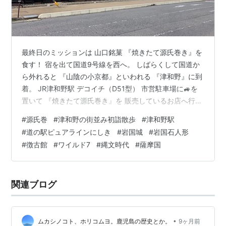
最終日のミッションは 山口銘菓 『焼きたて源氏巻き』を
食す！ 宿を出て国道9号線を西へ。 しばらくして国道か
ら外れると 『山陰の小京都』といわれる 『津和野』に到
着。 JR津和野駅 デコイチ（D51型） 市営駐車場に🚙を
置いて 『焼きたて源氏巻き』を 販売しているお店へ行
く! 『すみません 売り切れました』 なに〜？😡 もう一軒
#
源氏巻
#
津和野の街並み初詣散歩
#
津和野駅
行ってみる、 『今日は無いです』 なんやて〜？😡😡 焼
#
道の駅ピュアラインにしき
#
岩国城
#
岩国石人形
きたてでなかったら 普通のどら焼きかなぁ、 あきらめる
#
徴古館
#
ワイルド7
#
縄文時代
#
薩摩国
事とする😞 幻となった 焼きたて『源氏巻き』 (しまね観
光ナビ HPより) 津和野川をはさんで 人がいない、、 古
い建物も保存されている メタボ？な鯉、 売ってる…
関連ブログ
•
ムカシノコト、ホリコムヨ。鹿児島の歴史とか。
9ヶ月前