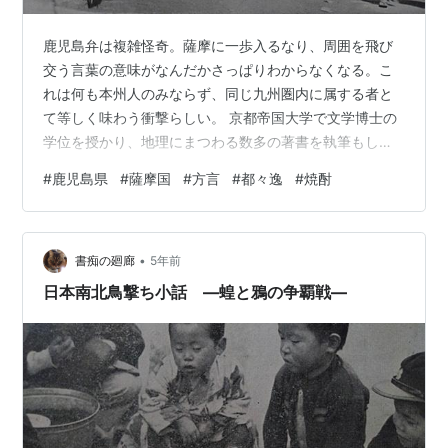
鹿児島弁は複雑怪奇。薩摩に一歩入るなり、周囲を飛び
交う言葉の意味がなんだかさっぱりわからなくなる。こ
れは何も本州人のみならず、同じ九州圏内に属する者と
て等しく味わう衝撃らしい。 京都帝国大学で文学博士の
学位を授かり、地理にまつわる数多の著書を執筆もし
た、いわばこの道ひとかど（・・・・）の権威、藤田元
#
鹿児島県
#
薩摩国
#
方言
#
都々逸
#
焼酎
春は嘗て語った。「北九州は長崎、佐賀、福岡、熊本そ
れぞれ方言をもつけれども、大体からいへば一系統であ
って、大分県の宇佐及び日田盆地に及び、殆ど共通した
•
正しい言語を用ひる。しかし九州山系を超えると全く一
書痴の廻廊
5年前
変して鹿児島、宮崎を通じて薩摩方言にかはる。地形と
日本南北鳥撃ち小話 ―蝗と鴉の争覇戦―
方言のこれ程明瞭なことは他に例が少ない」と。 斯様…