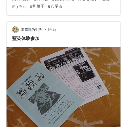
盆踊りや 八尾市の特産品枝豆のお話などで和やかに幕が
#
うちわ
#
和菓子
#
八尾市
開きました。 「利根川しぐれ」「九代目横綱」の二題を
ご披露下さいますと、 会場は手拍子、掛け声、拍手喝
采、笑顔でいっぱい、 幸せで元気が沸いてくるような熱
気に包まれました。 暑い暑いなか熱演下さいました河内
•
家庭科的生活Ⅱ
1年前
家菊水丸さん、三条史郎さん…
藍染体験参加