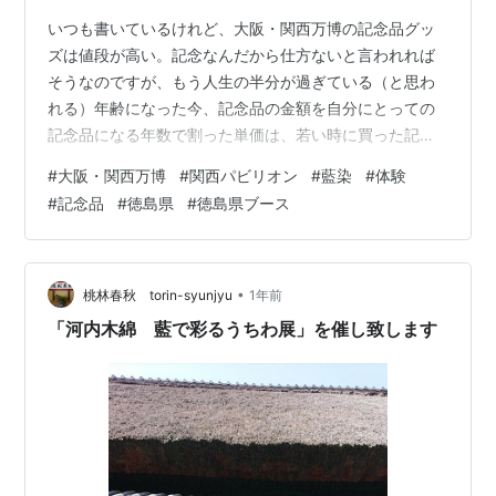
いつも書いているけれど、大阪・関西万博の記念品グッ
ズは値段が高い。記念なんだから仕方ないと言われれば
そうなのですが、もう人生の半分が過ぎている（と思わ
れる）年齢になった今、記念品の金額を自分にとっての
記念品になる年数で割った単価は、若い時に買った記念
品の単価より何十倍も高いのが気になります。 なので、
#
大阪・関西万博
#
関西パビリオン
#
藍染
#
体験
今回の記念品グッズは買わないと決めていることもあっ
#
記念品
#
徳島県
#
徳島県ブース
て、無料で得ることができる記念品を集めています。 こ
の前に書いた「紀州てまり手作り体験」もそうなのです
が、ワークショップ等に参加すると、無料で手にいれら
れるうえに体験までついてくるので、ケチケチ旅行を楽
•
桃林春秋 torin-syunjyu
1年前
しんでいる私にとってはとってもお得に感じるので…
「河内木綿 藍で彩るうちわ展」を催し致します