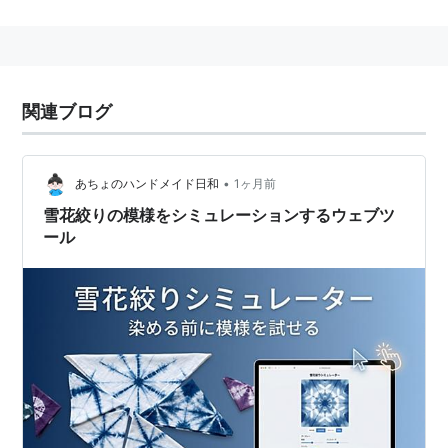
して人気を呼んでいる。
藍染
(
マンガ
)
【
あいぜん
】
週刊少年ジャンプ連載作品「BLEACH」の登場人物。
関連ブログ
護廷十三隊五番隊隊長・藍染惣右介。
•
あちょのハンドメイド日和
1ヶ月前
雪花絞りの模様をシミュレーションするウェブツ
ール