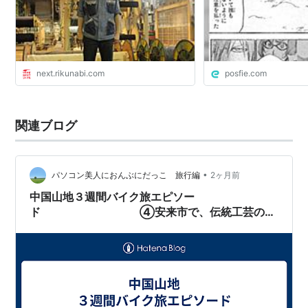
next.rikunabi.com
posfie.com
関連ブログ
•
パソコン美人におんぶにだっこ 旅行編
2ヶ月前
中国山地３週間バイク旅エピソー
ド ④安来市で、伝統工芸の機
織り美人に「沈没」する