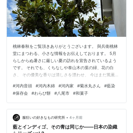
桃林春秋をご覧頂きありがとうございます。 與兵衛桃林
堂にまつわる、小さな情報をお伝えしております。 5月
らしからぬ暑さに厳しい夏の訪れを宣告されているよう
です。 それでも、くちなしや泰山木の葉の緑、花の白
さ、 その優美な香りは清しさを漂わせ、 今はまだ風薫る
五月、と思い出させてくれます。 さて、大阪八尾の夏、
#
河内音頭
#
河内木綿
#
河内家
#
菊水丸さん
#
藍染
與兵衛桃林堂の夏といえばの恒例行事のご案内です。
#
保存会
#
わらび餅
#
八尾市
#
和菓子
「第十四回 河内音頭と和菓子の夕べ」を今年も催しして
頂きます。 日時 ７月５日（日） 午後５時開演（４時半
～開場） 出演 御存知！河内家菊水丸さん 和太鼓 三条史
郎さん ギター 幾島学さん 参加ご希望のお客様は、事前
•
服狂いの好きなもの研究所
4ヶ月前
にお申し込みをお願いいた…
藍とインディゴ、その青は同じか——日本の染織