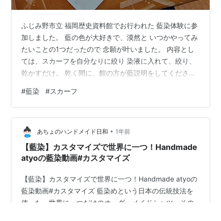
ふじみ野市立 福岡歴史資料館でお行われた 藍染体験に参
加しました。 藍の色が大好きで、漠然と いつかやってみ
たいことの1つだったので 念願が叶いました。 内容とし
ては、スカーフを自分なりに絞り 染液に入れて、絞り、
乾かすだけ。 乾く間に、館の方が藍説明をしてください
ました。 持参したのはビニール手袋だけ、その他は全て
#
藍染
#
スカーフ
用意していただいて 藍の染液も「はたおり部会・綾の
会」の方々が進めてくださったので 参加者は絞りの説明
を受けて、どんな感じにするか考え絞り 染液に入れたり
•
絞ったりするだけ。 染始めは緑色で、空気触れさせると
あちょのハンドメイド日和
1年前
藍色に変わっていくのですが TVなどでは見たことがあり
【藍染】カスタマイズで世界に一つ！Handmade
ますが、実際体験するの…
atyoの藍染動画#カスタマイズ
【藍染】カスタマイズで世界に一つ！Handmade atyoの
藍染動画#カスタマイズ 藍染めという日本の伝統技法を
使った、世界に一つだけのオーダーメイドシャツ。その
製作過程から完成までを追った映像をご紹介します。 🌊