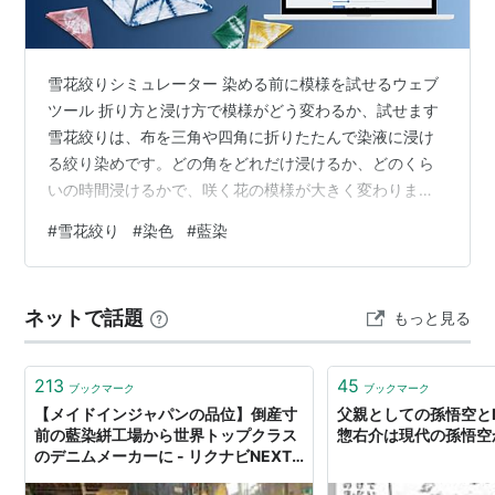
雪花絞りシミュレーター 染める前に模様を試せるウェブ
ツール 折り方と浸け方で模様がどう変わるか、試せます
雪花絞りは、布を三角や四角に折りたたんで染液に浸け
る絞り染めです。どの角をどれだけ浸けるか、どのくら
いの時間浸けるかで、咲く花の模様が大きく変わりま
す。 下のシミュレーターで、折り方・浸ける場所・浸け
#
雪花絞り
#
染色
#
藍染
る時間・染料の色を変えて、染め上がりの模様をその場
で確認できます。実際に染める前のイメージ作りにお使
いください。 使い方 基本の操作 1 折り方（三角形・四角
ネットで話題
もっと見る
形）を選ぶ 2 浸ける場所（角・辺・両方）を選ぶ 3 浸け
る比率と時間をスライダーで調整 4 染料の色を選ぶと模
様が描き直される できる…
213
45
ブックマーク
ブックマーク
【メイドインジャパンの品位】倒産寸
父親としての孫悟空と
前の藍染絣工場から世界トップクラス
惣右介は現代の孫悟空
のデニムメーカーに - リクナビNEXT
ジャーナル