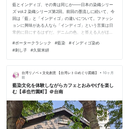
藍とインディゴ、その青は同じか——日本の染織シリー
ズ vol.2 染織シリーズ第2回。前回の墨流しに続いて、今
回は「藍」と「インディゴ」の違いについて。ファッシ
ョンに興味がある人なら「インディゴ」という言葉は日
常的に目にするはずだ。デニムの色、と答える人がほと
んどだろう。でも「藍染」と「インディゴ染め」は同じ
#
ポータークラシック
#
藍染
#
インディゴ染め
ものなのか、違うものなのか——ここを正確に理解して
#
刺し子
#
久留米絣
いる人は意外と少ない。 藍染とインディゴ染め——染料
の出どころが違う 結論から言うと、化学的には同じ色素
「インジゴチン」を使っている。ただし、その染料をど
•
台湾リノベ＋文化創意 【台湾レトロめぐり図鑑】
10ヶ月
こから取るかがまったく違う。藍染は植物由来。日本で
前
はタデ科のタデアイ、インドではマメ科…
藍染文化を体験しながらカフェとおみやげを楽し
む【卓也竹園町】＠台南