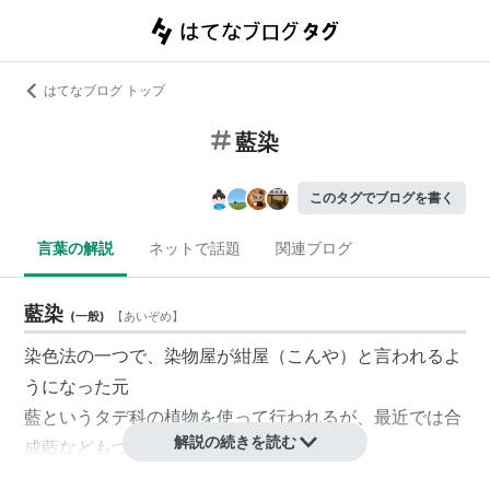
はてなブログ トップ
藍染
このタグでブログを書く
言葉の解説
ネットで話題
関連ブログ
藍染
(
一般
)
【
あいぞめ
】
染色法の一つで、染物屋が紺屋（こんや）と言われるよ
うになった元
藍というタデ科の植物を使って行われるが、最近では合
解説の続きを読む
成藍などもつかわれる。
色落ちしやすく、日焼けもしやすいが、それが風合いと