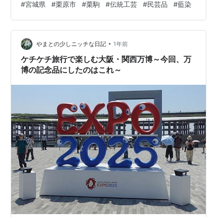
#
宮城県
#
栗原市
#
栗駒
#
伝統工芸
#
民芸品
#
藍染
•
やまとの少しニッチな日記
1年前
ケチケチ旅行で楽しむ大阪・関西万博～今回、万
博の記念品にしたのはこれ～