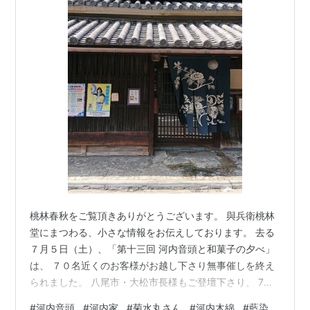
桃林春秋をご覧頂きありがとうございます。 與兵衛桃林
堂にまつわる、小さな情報をお伝えしております。 去る
７月５日（土）、「第十三回 河内音頭と和菓子の夕べ」
は、 ７０名近くのお客様がお越し下さり無事催しを終え
られました。 八尾市・大松市長様もご登壇下さり、 7月
28日（月）に控えます大阪・関西万博 大屋根リングでの
#
河内音頭
#
河内家
#
菊水丸さん
#
河内木綿
#
藍染