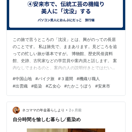
この旅で言うところの「沈没」とは、興がのっての長居
のことです。 私は旅先で、ままあります。見どころを追
っての忙しい旅が基本ですが。 博物館、歴史民俗資料
館、史跡、古民家などの学芸員や案内員と話します。 案
内なしでまわるのと、案内の人の説明付きとではだいぶ
違ってきます。 その方の、話したくなるようにもってい
#
中国山地
#
バイク旅
#
３週間
#
機織り職人
くと、ますます話してくれる。 こちらも興味がどんどこ
#
出雲織
#
藍染
#
乙女心
#
たかこうぼう
#
安来市
と出てきて、知りたくなって、ますますに。 とりつかれ
たかのように、その場所の滞在時間が伸びて行ったり。
後の予定が変わる事もある。変わってもいい程の滞在。
これが「沈没」です。 海外なんかだと、気に入った町か
•
ネコママの年金暮らしより
2ヶ月前
ら出れなくなる。周遊のはずが、一ヶ所…
自分時間を愉しむ暮らし∕ 藍染め