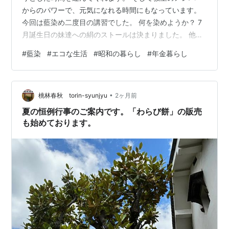
からのパワーで、元気になれる時間にもなっています。
今回は藍染め二度目の講習でした。 何を染めようか？ 7
月誕生日の妹達への絹のストールは決まりました。 他に
は？と迷って 染みが付いて出番がないカーディガンを染
#
藍染
#
エコな生活
#
昭和の暮らし
#
年金暮らし
めることにしました。 染め時間はとにかく慌ただしく、
染め付け前の染液しか撮れませんでしたが。 この染液に
生地を浸け、藍の色合いを作ります。 蓼藍の緑の葉から
•
このような色が生まれることの不思議にワクワクしま
桃林春秋 torin-syunjyu
2ヶ月前
す。 浸かっているときは緑がかっていますが、空気にふ
夏の恒例行事のご案内です。「わらび餅」の販売
れて藍色に変わります → 藍で…
も始めております。