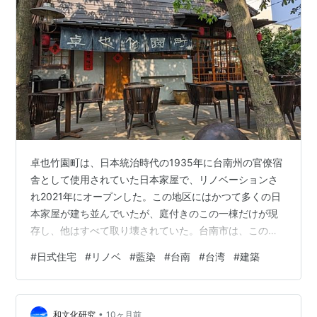
卓也竹園町は、日本統治時代の1935年に台南州の官僚宿
舎として使用されていた日本家屋で、リノベーションさ
れ2021年にオープンした。この地区にはかつて多くの日
本家屋が建ち並んでいたが、庭付きのこの一棟だけが現
存し、他はすべて取り壊されていた。台南市は、この歴
史的価値を持つ建物の保存と再活用を目的として、台湾
#
日式住宅
#
リノベ
#
藍染
#
台南
#
台湾
#
建築
の三義にある「卓也小屋」にリノベーションと管理・運
営を任せている。 台南市もかつて藍染産業が盛んな地域
であったため、この場所も藍染をコンセプトにリノベー
•
ションされ、藍染ショップ、カフェ、藍染体験ができる
和文化研究
10ヶ月前