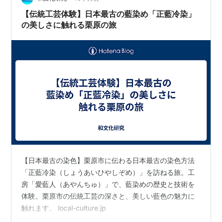
施設となった。そのデザインテイストは、卓也小屋と同
【伝統工芸体験】日本最古の藍染め「正藍冷染」
様に、小物や色合いのディテールが調和し、…
の美しさに触れる栗原の旅
【日本最古の染色】栗原市に伝わる日本最古の染色方法
「正藍冷染（しょうあいひやしぞめ）」を訪ねる旅。工
房「愛藍人（あやんちゅ）」で、藍染めの歴史と技術を
体験。栗原市の伝統工芸の深さと、美しい藍色の魅力に
触れます。 local-culture.jp