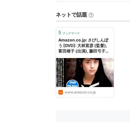
大改造!!劇的ビフォーアフター
明日の光をつかめ
2
ネットで話題
…など。
5
ブックマーク
Amazon.co.jp: さびしんぼ
CM
う [DVD]: 大林宣彦 (監督),
富田靖子 (出演), 藤田弓子
(出演), 樹木希林 (出演), 浦辺
養命酒
（
養命酒製造株式会社
）
粂子 (出演), 小林聡美 (出演),
ムヒソフト（
池田模範堂
）
小林稔侍 (出演): DVD
…など。
www.amazon.co.jp
著書
このひとにあいたい
作者:
藤田弓子