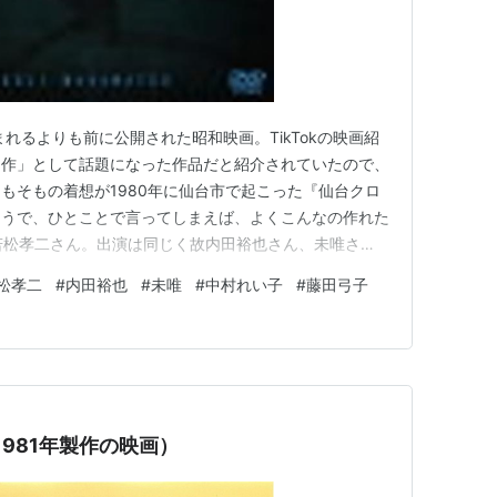
れるよりも前に公開された昭和映画。TikTokの映画紹
題作」として話題になった作品だと紹介されていたので、
もそもの着想が1980年に仙台市で起こった『仙台クロ
そうで、ひとことで言ってしまえば、よくこんなの作れた
若松孝二さん。出演は同じく故内田裕也さん、未唯さ
さん、紗貴めぐみさん他。1982年に上映された103分
松孝二
#
内田裕也
#
未唯
#
中村れい子
#
藤田弓子
ki.com 以下、あらすじ。（参照 allcinema） クロロホル
1981年製作の映画）