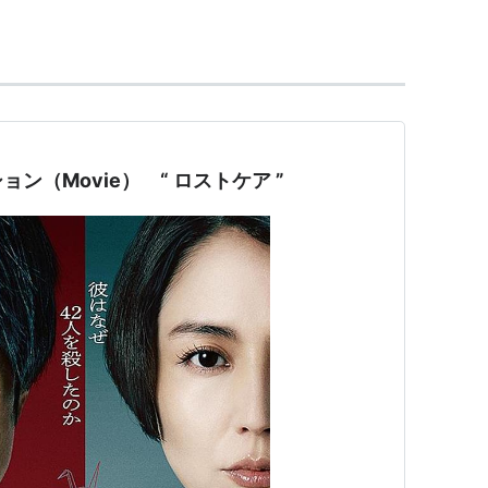
ビ小説「あしたこそ」のヒロインに抜擢。
婚。
ぼう」で第14回キネマ旬報ベスト・テン最優秀助演女
優賞受賞（「
瀬降り物語
」も含む）受賞。
ョン（Movie） “ ロストケア ”