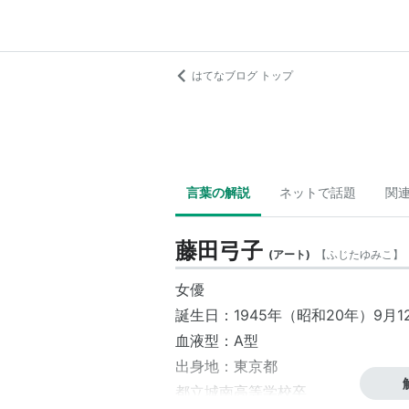
はてなブログ トップ
言葉の解説
ネットで話題
関
藤田弓子
(
アート
)
【
ふじたゆみこ
】
女優
誕生日：1945年（昭和20年）9月1
血液型：A型
出身地：東京都
都立城南高等学校卒