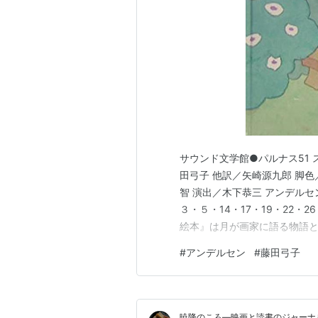
サウンド文学館●パルナス51
田弓子 他訳／矢崎源九郎 脚色
智 演出／木下恭三 アンデル
３・５・14・17・19・22・
絵本』は月が画家に語る物語
ッチです。 朗読にすれば一人
#
アンデルセン
#
藤田弓子
曲やBGMや効果音を入れたり
います。 特に32夜では、死…
暁降のころ―映画と読書のジャーナ