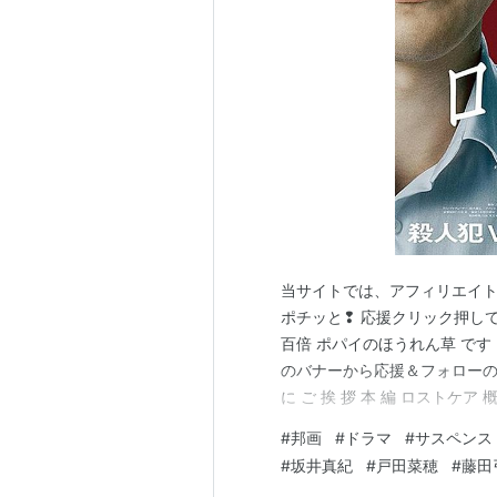
魂萌え！
監督・ばんざい！
…など。
主なテレビ出演
まぼろし探偵
NHK朝のテレビ小説
あしたこそ
NHK朝のテレビ小説
マー姉ちゃ
当サイトでは、アフィリエイト
ビートたけしの刑事ヨロシク
ポチッと❢ 応援クリック押して
百倍 ポパイのほうれん草 で
欽ちゃんの仮装大賞
のバナーから応援＆フォローのポチッ
連想ゲーム
に ご 挨 拶 本 編 ロストケア 概
遠くへ行きたい
示 板 ブログサークルコメント 
#
邦画
#
ドラマ
#
サスペンス
午後は○○おもいッきりテレビ
イのほうれん草 は じ め に ご
#
坂井真紀
#
戸田菜穂
#
藤田
新・赤かぶ検事奮戦記