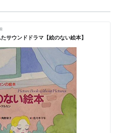
前
れたサウンドドラマ【絵のない絵本】
がままダイエット
小倉義人
:
マガジンランド
3
本
ログ (3件) を見る