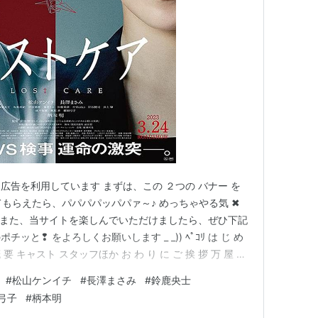
ん
広告を利用しています まずは、この ２つの バナー を
もらえたら、パパパパッパパァ～♪ めっちゃやる気 ✖
す また、当サイトを楽しんでいただけましたら、ぜひ下記
と❢ をよろしくお願いします _ _)) ﾍﾟｺﾘ は じ め
 要 キャスト スタッフほか お わ り に ご 挨 拶 万 屋 掲
＃ハッシュタグ（IN POINT） やる気 ✖１００倍 ポパ
#
松山ケンイチ
#
長澤まさみ
#
鈴鹿央士
 挨 拶 本日も、め…
弓子
#
柄本明