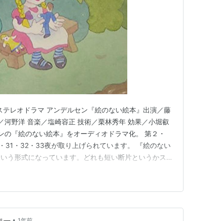
 ステレオドラマ アンデルセン『絵のない絵本』出演／藤
／河野洋 音楽／塩崎容正 技術／栗林秀年 効果／小堀叡
センの『絵のない絵本』をオーディオドラマ化。 第２・
26・31・32・33夜が取り上げられています。 『絵のない
という形式になっています。どれも短い断片というかスケ
で語るところを、ドラマ形式にしてオリジナルのテーマ
、大勢の方々が手間暇かけて協力して丁寧に制作されて
•
ル―
1年前