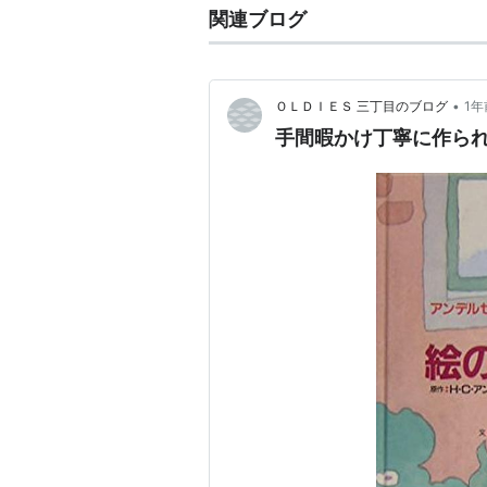
出版社/メーカー:
主婦の友社
関連ブログ
発売日:
1992/03
メディア:
単行本
クリック
: 4回
この商品を含むブログを見る
•
ＯＬＤＩＥＳ 三丁目のブログ
1年
手間暇かけ丁寧に作ら
藤田弓子のわ
作者:
藤田弓子,
出版社/メーカー
発売日:
2007/0
メディア:
単行
クリック
: 17回
この商品を含むブ