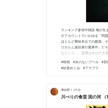
ランキング参加中雑談 俺が生ま
介アカウントでいわゆる「問
ほとんど興味本位での鑑賞。そ
ロホルム連続暴行魔事件』だ
なという…。 監督は今は亡き
ん、中村れい子さん、藤田弓子
#
映画
#
水のないプール
#
若
の映画です。 www.uedaeige
#
紗貴めぐみ
#
アマプラ
ムを使って意識…
•
津次郎
2年前
川べりの食堂 泥の河 （