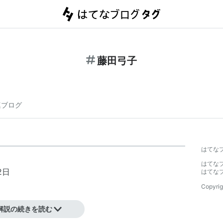
藤田弓子
連ブログ
はてな
はてな
2日
はてな
Copyrig
解説の続きを読む