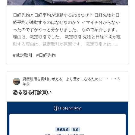
日経先物と日経平均が連動するのはなぜ？ 日経先物と日
経平均が連動するのはなぜなのか？ イマイチ分からなか
ったのですがやっと分かりました。 なので紹介します。
理由は、裁定取引でした。 裁定取引 先物と日経平均が連
動する理由は、裁定取引が原因です。 裁定取引とは…。
書くのが面倒くさいのでこちらをお読みください↓
#
裁定取引
#
日経先物
www.nikkei.com 日経レバ1570との関係性 私がデイトレ
でやっている日経レバ1570は日経平均に連動するもので
すから、日経先物の価格をチェックすることはとても重
•
資産運用を真剣に考える より豊かになるために・・・
5
要なのです。 日経先物は外国人投資家が買っている？ 日
年前
経先物はどうやら外国人の機関投資家が買っているそう
恐る恐る打診買い
です。 …