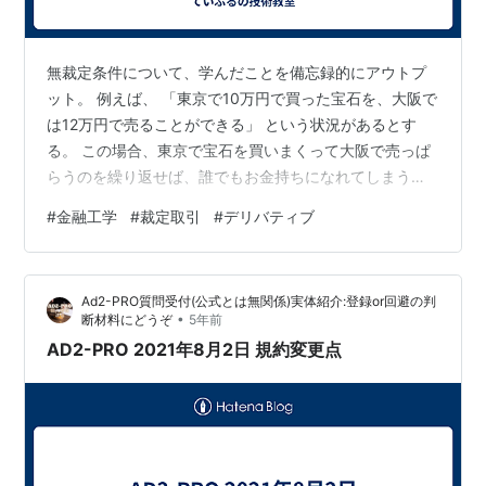
無裁定条件について、学んだことを備忘録的にアウトプ
ット。 例えば、 「東京で10万円で買った宝石を、大阪で
は12万円で売ることができる」 という状況があるとす
る。 この場合、東京で宝石を買いまくって大阪で売っぱ
らうのを繰り返せば、誰でもお金持ちになれてしまう。
こういう確実に金儲けができる取引を、「裁定取引」っ
#
金融工学
#
裁定取引
#
デリバティブ
て言う。 だけど、裁定取引が存在することがバレてしま
うと、みんな大阪で宝石を売るから、大阪には宝石がた
くさん流通して、結果的に宝石の値段は安くなってい
Ad2-PRO質問受付(公式とは無関係)実体紹介:登録or回避の判
く。（需要と供給の関係） 大阪での宝石の価格が10万円
•
断材料にどうぞ
5年前
になると、東京で宝石を10万円で買っても利益が出ない
AD2-PRO 2021年8月2日 規約変更点
ので、取引をする人はいなくなって…