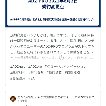
規約変更というよりかは、追加ですね。 そして追加内容
は一切説明がありません。 8月に入り、毎月1日にメンテ
が入って全ユーザーのAD2-PROプログラムがストップを
し、朝起きた時にわざわざログインして稼働をさせない
とその日1日が無駄になります。 ⑧コマンド数とは、実
際の取引や処理がプログラム上で行われた際消費されま
#
AD2-pro
#
AD2pro
#
グローバルイノベーション
すが、取引は市況に左右されますので必ずしもコマンド
#
裁定取引
#
暗号資産
#
仮想通貨
#
自動取引
が消費されるものではなく、また付与されたコマンド数
#
資産運用
#
EA
分消費されることを保証するものではございません。
あなたの欲しい旬な投資情報まとめサイト マメカツブログ
•
5年前