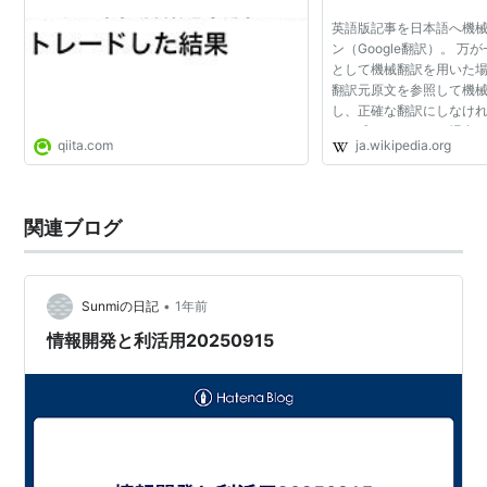
裁定取引の例
英語版記事を日本語へ機
日本の株式市場に関していえば、日経平均株価
*2
と、日
ン（Google翻訳）。 
として機械翻訳を用いた
経平均株価先物の価格との価格差を使った
裁定取引
が行
翻訳元原文を参照して機
われている。
し、正確な翻訳にしなけ
れが成されていない場合
日経平均
の
現物
、
先物
、
225先物
の理論価格である
qiita.com
ja.wikipedia.org
G-3に基づき、削除され
す。 信頼性が低いまた...
現物価格×{1+(短期金利-配当利回り)×(決済までの
関連ブログ
期日/365日)}
と市場の先物価格を比較し、高いほうを売り、安いほう
•
Sunmiの日記
1年前
を買う、という取引が行われ、その価格差が縮まったと
情報開発と利活用20250915
き
*3
、それぞれ反対売買を行うことで、利益を売る。
先物を売って現物を買うことを「裁定買い」といい、逆
に先物を買って現物を売ることを「裁定売り」という。
関連用語