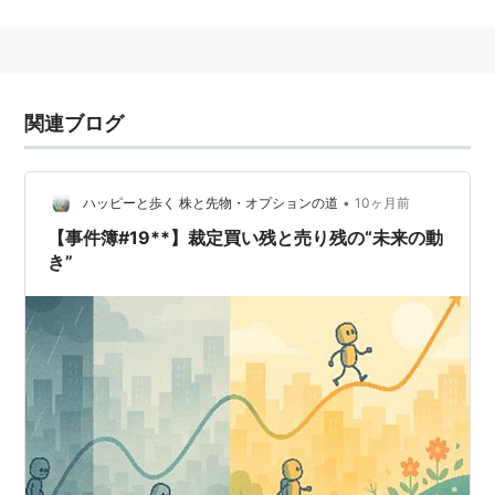
概要
ある場所では豊富に存在していて安い商品が、ある場所
では極めて貴重で高値で取引されていたとする。一物一
価の法則により、その事実を知っていれば、安いところ
関連ブログ
で買い、高いところに持って行って売るだけで、利益を
得ることが可能となる。住宅ローンの借り換えとかも該
当する。
*1
•
ハッピーと歩く 株と先物・オプションの道
10ヶ月前
証券投資論では、複数の証券を組み合わせて、追加の資
【事件簿#19**】裁定買い残と売り残の“未来の動
き”
金投入なしでリスクのない
ポートフォリオ
（裁定ポート
フォリオ）を組むこと。
裁定価格理論
(
APT
)では、裁定
ポートフォリオの期待収益率がゼロである状態を「
裁定
機会
がない」(arbitrage free)とよび、証券価格は
裁定
機会
がなくなるように均衡すると考える。
実務上では、市場リスクをできる限り（または、相対的
に）低くして、その他のリスク（流動性リスク、イベン
トリスク、その他の非システマティックリスクなど）を