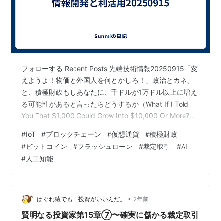
裁定価格理論
、
裁定買い
、
裁定売り
参照
リスト::経済関連
フォローする Recent Posts 先端技術情報20250915「変
投資
えようよ！物価と外国人を何とかしろ！」政治とカネ、
と、積極財政もしあなたに、千ドルが1万ドル以上に増え
*1
:
割高なものを売って（金利の低いローンで借りて）、
る可能性があると言ったらどうするか（What If I Told
割安なものを買う（金利の高いローンを返済＝運用す
You That $1,000 Could Grow Into $10,000 Or More?）
仮想通貨フラッシュローン裁定取引ボットの構築:ステッ
る)ことで利益が確定する
#
IoT
#
ブロックチェーン
#
仮想通貨
#
積極財政
プバイステップ開発の洞察(Building a Crypto Flash Loan
*2
:
実際には日経平均株価に連動するETFなど
#
ビットコイン
#
フラッシュローン
#
裁定取引
#
AI
Arbitrage Bot: Step-by-Step Development Insights)
*3
:
原理的に先物取引の期日には先物価格と現物価格は
#
人工知能
(1)AIを活用してトレード…
一致する
•
はぐれ猿でも、投資がいいんだ。
2年前
賢明なる投資家第15章⑦〜確実に儲かる裁定取引