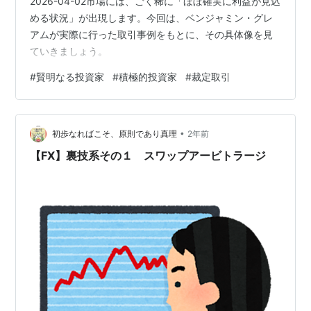
2026-04-02市場には、ごく稀に「ほぼ確実に利益が見込
める状況」が出現します。今回は、ベンジャミン・グレ
アムが実際に行った取引事例をもとに、その具体像を見
ていきましょう。
#
賢明なる投資家
#
積極的投資家
#
裁定取引
•
初歩なればこそ、原則であり真理
2年前
【FX】裏技系その１ スワップアービトラージ