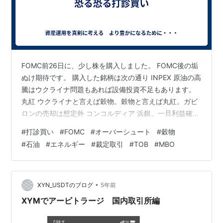
FOMC前26日に、少し株を購入しました。 FOMC後の垢
ぬけ期待です。 購入した銘柄は次の通り INPEX 原油の高
騰はウクライナ問題もあれば設備投資不足もあります。
丸紅 ウクライナと言えば穀物。穀物と言えば丸紅。ガビ
ロンの売却は想定外 コンコルディア 浜銀。一旦利益確定
していましたが再度購入です。 アネスト岩田 PO銘柄 追
#
打診買い
#
FOMC
#
オーバーシュート
#
穀物
加購入 昨日は大きく下落 JFEシステムズ 決算プレイ。昨
#
石油
#
エネルギー
#
裁定取引
#
TOB
#
MBO
日は大幅下落。痛撃。 野村証券 安いからと思い購入 モ
ビルス 期待しています。含み損に転じています。 打診レ
ベルなので、僅かな額です。昨日時点では当てが外れて
います。 そろそろ一時的な上昇を期待しています。 た…
•
XYN_USDTのブログ
5年前
XYMでアービトラージ 国内取引所編