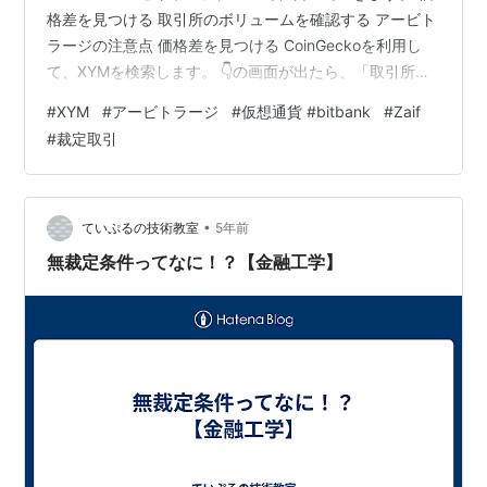
格差を見つける 取引所のボリュームを確認する アービト
ラージの注意点 価格差を見つける CoinGeckoを利用し
て、XYMを検索します。 👇の画面が出たら、「取引所」
をタッチ。 次に、👇のように「24H Volume」をタッチし
#
XYM
#
アービトラージ
#
仮想通貨 #bitbank
#
Zaif
て、取引量順に並べ変える。 BitbankとZaifの「Price」
#
裁定取引
の価格を確認。 ここで注意するのは、価格差だけでな
く、取引の板の状況を確認すること。 👆のそれぞれの価
格のところをタッチすると、👇のように各取引所の板が確
認できます。 取引所のボリュームを確認…
•
ていぷるの技術教室
5年前
無裁定条件ってなに！？【金融工学】