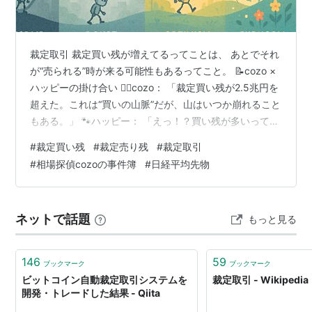
とりにいくようなポジションを組むことを
裁定取引
とよ
んでいる。厳密なリスク管理を行わない単なるスプレッ
ド売買も統計的裁定取引などとよばれることがあるが、
裁定取引 裁定買い残が増えてるってことは、 あとでそれ
それは広義に解し過ぎではないか。
が“売られる”時が来る可能性もあるってこと。 📝cozo ×
ハッピーの掛け合い 🕵️‍♂️cozo： 「裁定買い残が2.5兆円を
為替取引の場合、異なる通貨取引時の一瞬の価格変動の
超えた。これは“買いの山脈”だが、山はいつか崩れること
ずれを利用して収益を上げる取引のことを指す。通常は
もある。」 🐾ハッピー： 「えっ！？買い残が多いって、
価格変動において、同じ性質の2つの商品間で、割安な
いいことじゃないの？」 🕵️‍♂️cozo： 「確かに“買い残”は、
#
裁定買い残
#
裁定売り残
#
裁定取引
方を買い、割高な方を売ることにより、収益を確定させ
株をたくさん買ってるってこと。でもそれは“あとで売る
#
相場探偵cozoの事件簿
#
日経平均先物
る取引のこと（理論上リスクなし）。マーケットの価格
ために持ってる”ってことでもある。」 🐾ハッピー：
が理論価格に近づき、乖離がなくなることで、割高・割
「じゃあ、みんなが一気に売り始めたら…？」 🕵️‍♂️cozo：
「そう。それが“裁定解消売り”。株価が急に下がることも
安な状態が解消された場合に、反対売買を行なうことに
ネットで話題
もっと見る
ある。特に、先物…
よって収益化する手法。しかし、実際に決めた値段で売
買できるのかという問題も存在する。
146
59
なお、年金用語では、年金の需給権を確定させることを
ブックマーク
ブックマーク
ビットコイン自動裁定取引システムを
裁定取引 - Wikipedia
裁定
という。
開発・トレードした結果 - Qiita