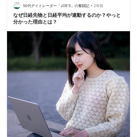
と言う方が多いです。 おまけの飴につられてたいして欲
•
50代デイトレーダー「JOE'S」の奮闘記
2年前
しくもないおもちゃを買ってしまって…
なぜ日経先物と日経平均が連動するのか？やっと
分かった理由とは？