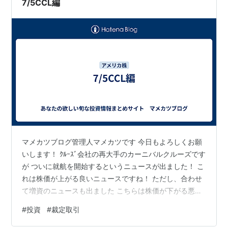
7/5CCL編
マメカツブログ管理人マメカツです 今日もよろしくお願
いします！ ｸﾙｰｽﾞ会社の再大手のカーニバルクルーズです
が ついに就航を開始するというニュースが出ました！ こ
れは株価が上がる良いニュースですね！ ただし、合わせ
て増資のニュースも出ました こちらは株価が下がる悪い
ニュースですがここに裁定取引のチャンスがあるようで
#
投資
#
裁定取引
す CCL アメリカ上場ｶｰﾆﾊﾞﾙｸﾙｰｽﾞ株 CUK イギリス上場ｶｰ
ﾆﾊﾞﾙｸﾙｰｽﾞ株 同じ会社の株ですがアメリカとイギリス両方