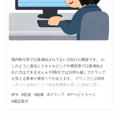
国内取引所で口座凍結されてない方向けの裏技です。 わ
しのように過去にスキャルピングや裏技系で口座凍結さ
れた方はできませんｗ FX取引では日持ち越しでスワップ
を貰える業者や通貨ペアがあります。 スワップとは簡単
に言うと金利のことで高金利通貨を買った場合に貰える
利子です。 日々連動する為替レートによる差益に関係な
#
FX
#
投資
#
副業
#
スワップ
#
アービトラージ
くもらえるものです。 高金利通貨は通貨価値が低いため
#
裁定取引
に基本は下降トレンドです。 ですので、たとえ利子であ
るスワップをもらえたとしてもそれ以上の損失を為替差
益で喰らってしまい証拠金を維持できずに結局大損退場