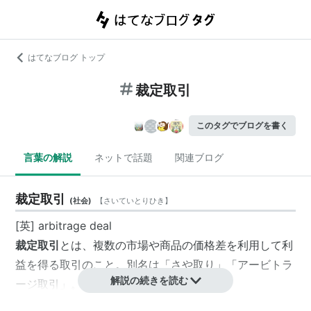
はてなブログ トップ
裁定取引
このタグでブログを書く
言葉の解説
ネットで話題
関連ブログ
裁定取引
(
社会
)
【
さいていとりひき
】
[英] arbitrage deal
裁定取引
とは、複数の市場や商品の価格差を利用して利
益を得る取引のこと。別名は「さや取り」「アービトラ
解説の続きを読む
ージ取引」。