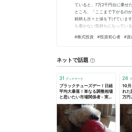
ていると、7万2千円台に乗せ
ところ、「ここまで下がるのか
銘柄も次々と値を下げています
ち着かない気持ちになっている
から、その気持ちはよく分かり
#
株式投資
#
投資初心者
#
資
のではないか」と不安になりま
考えています。 以前のブログ
ネットで話題
31
26
ブックマーク
ブラックチューズデー！日経
10
平均大暴落！単なる調整相場
れた
と思いたい市場関係者 - 実
万円
録！平凡社員が１億円貯蓄を
調整
目指す奮闘記！
IM
ショ
録！
目指