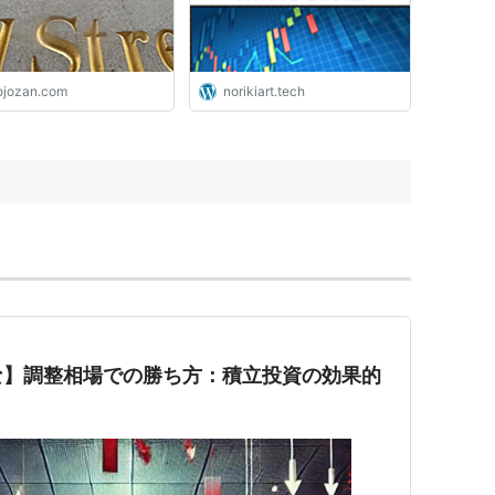
ojozan.com
norikiart.tech
な】調整相場での勝ち方：積立投資の効果的