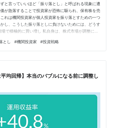
必ずと言っていいほど「振り落とし」と呼ばれる現象に遭
株価が急落することで投資家が恐怖に駆られ、保有株を売
。これは機関投資家が個人投資家を振り落とすための一つ
しかし、こうした振り落としに負けないためには、どうす
相場で積極的に買い増し 私自身は、株式市場が調整に入
略を取っています。具体的には、株価が下落したときに積
落とし
#
機関投資家
#
投資戦略
上昇してレジスタンスラインを超えたら、積立金額を元に
を実行する際には、積立金…
は平均回帰】本当のバブルになる前に調整し