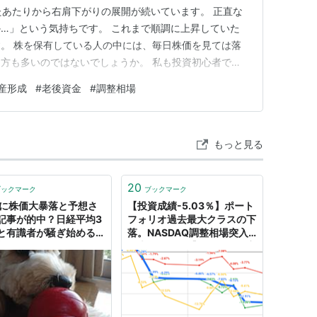
たあたりから右肩下がりの展開が続いています。 正直な
…」という気持ちです。 これまで順調に上昇していた
。 株を保有している人の中には、毎日株価を見ては落
方も多いのではないでしょうか。 私も投資初心者です
ます。 買った株が下がると、「このままもっと下がる
産形成
#
老後資金
#
調整相場
すよね。 でも、実は私は今回の下落を少し違う見方で
でも書きましたが…
もっと見る
20
ブックマーク
ブックマーク
月に株価大暴落と予想さ
【投資成績-5.03％】ポート
記事が的中？日経平均3
フォリオ過去最大クラスの下
と有識者が騒ぎ始めると
落。NASDAQ調整相場突入
相場になるパターン！
で大ピンチ。【私の金融資産
Fが警告，2019年リセッ
の推移と注目セクターの様
ン入りは現実に？ - 実
子】 - ウミノマトリクス
平凡社員が１億円貯蓄を
す奮闘記！