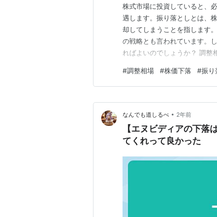
株式市場に投資していると、
遇します。振り落としとは、
却してしまうことを指します
の戦略とも言われています。
ればよいのでしょうか？ 調整
るたびに積立金額を増やす戦
#
調整相場
#
株価下落
#
振り
立金額を増やし、再び株価が
戻すという方法です。この戦略
•
なんでも道しるべ
2年前
【エヌビディアの下落
てくれって良かった