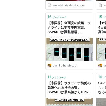
www.hinata-family.com
w
15
15
ブックマーク
ブ
【米国株】全面安の続落、ウ
【米
クライナは非常事態宣言。
4日
S&P500は調整相場、
高値
NASDAQは弱気相場へ。パ
整相
ロアルトネットワークスが決
ユナ
算で上昇。 - ウミノマトリク
3％
ス
umihiro.hateblo.jp
um
11
10
ブックマーク
ブ
【米国株】ウクライナ情勢の
S&
緊迫化もあり全面安。
し、
S&P500は最高値から10％
なる
下がり「調整相場」入り！
です
ホームデポが決算で大幅下
ＦＩ
落。 - ウミノマトリクス