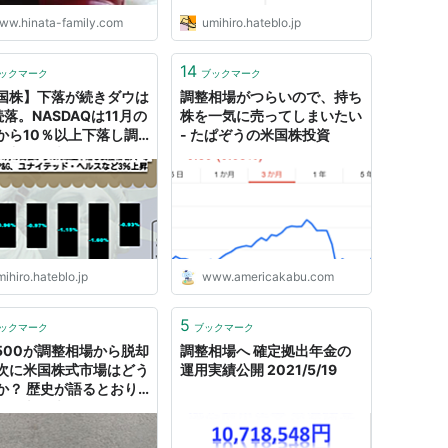
ww.hinata-family.com
umihiro.hateblo.jp
14
ックマーク
ブックマーク
国株】下落が続きダウは
調整相場がつらいので、持ち
続落。NASDAQは11月の
株を一気に売ってしまいたい
から10％以上下落し調
- たぱぞうの米国株投資
場入へ。決算でP&G、
イテッド・ヘルスなど
上昇 - ウミノマトリクス
ihiro.hateblo.jp
www.americakabu.com
5
ックマーク
ブックマーク
P500が調整相場から脱却
調整相場へ 確定拠出年金の
次に米国株式市場はどう
運用実績公開 2021/5/19
か？ 歴史が語るとおり
。 - 米国株とＪリートで
ＲＥ