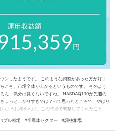
ダウンしたようです。 このような調整があった方が好ま
らこそ、市場全体が上がるというものです。 そのよう
ん、気分は良くないですね。 NASDAQ100が先週の
はちょっと上がりすぎでは？って思ったところで、やはり
良いように考えれば、この時点で調整してくれたことは
。 調整が起きずにドンドンと上昇していく株価の方が
バブル相場
#
半導体セクター
#
調整相場
相場を作ると思うと、恐怖しかありません。 今の救い
、そして、その関連…