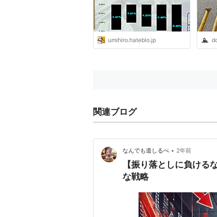
umihiro.hateblo.jp
d
関連ブログ
•
なんでも道しるべ
2年前
【振り落としに負ける
な戦略