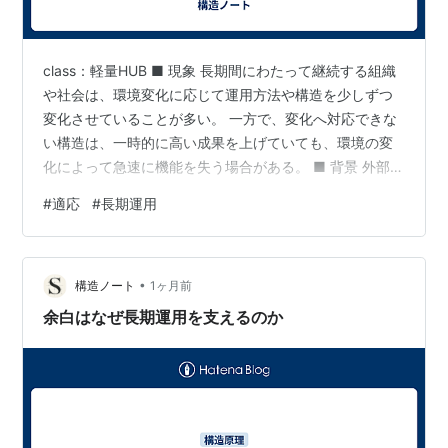
class：軽量HUB ■ 現象 長期間にわたって継続する組織
や社会は、環境変化に応じて運用方法や構造を少しずつ
変化させていることが多い。 一方で、変化へ対応できな
い構造は、一時的に高い成果を上げていても、環境の変
化によって急速に機能を失う場合がある。 ■ 背景 外部環
境は継続的に変化する 将来の変化を完全には予測できな
#
適応
#
長期運用
い 固定化された構造は変化への対応力を失いやすい その
ため、長期運用では変化を排除するのではなく、変化へ
適応できる構造を維持することが重要となる。 【構造】
•
適応が長期運用を成立させるのは、変化そのものに価値
構造ノート
1ヶ月前
があるからではない。 変化に応じて構造を更新し続ける
余白はなぜ長期運用を支えるのか
ことで、運用の継続…