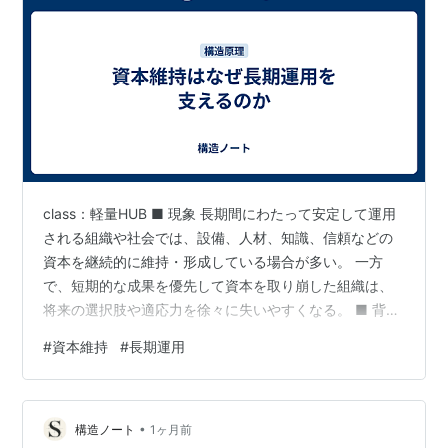
class：軽量HUB ■ 現象 長期間にわたって安定して運用
される組織や社会では、設備、人材、知識、信頼などの
資本を継続的に維持・形成している場合が多い。 一方
で、短期的な成果を優先して資本を取り崩した組織は、
将来の選択肢や適応力を徐々に失いやすくなる。 ■ 背景
資本は時間をかけて形成される 資本の維持には継続的な
#
資本維持
#
長期運用
投資が必要となる 短期成果は資本維持より評価されやす
い そのため、長期運用では資本を維持する仕組みそのも
のが重要な管理対象となる。 【構造】 資本維持が長期運
•
用を支えるのは、資本が単なる蓄えだからではない。 資
構造ノート
1ヶ月前