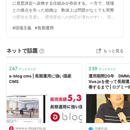
に意思決定へ反映する仕組みが存在する。一方で、現場
との接点を失った組織は、数値上は問題がなくても実際
の変化を見逃し、環境変化への対応が遅れやすい。 現場
主義とは、現場を優遇する考え方ではなく、現場を最も
#
現場主義
#
長期運用
重要な観測点として組織運営へ組み込む設計思想であ
る。そのため長期運用では、現場主義が自己修正能力を
維持する基盤となる。 ■ 背景 現場は環境変化を最も早く
ネットで話題
もっと見る
観測できる。 管理層は意思決定を担うが、直接観測でき
る情報は限られる。 長期運用では環境変化へ継続的に適
応する必要がある。 観測結果が…
247
239
ブックマーク
ブックマーク
a-blog cms | 長期運用に強い国産
運用期間20年 DM
CMS
Vue.jsを使って長
善するまで | ログミーBu
www.a-blogcms.jp
logmi.jp