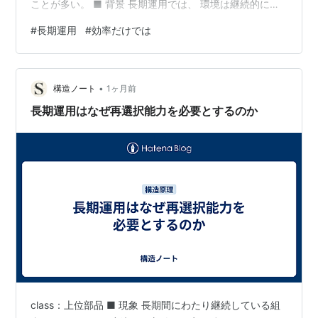
ことが多い。 ■ 背景 長期運用では、 環境は継続的に変
化する 設備や人材は時間とともに劣化する 障害や需要変
#
長期運用
#
効率だけでは
動は避けられない という条件が存在する。 そのため、効
率だけを最適化すると、変化へ対応する能力が失われや
すくなる。 【構造】 長期運用が効率だけでは成立しない
•
のは、効率が不要だからではない。 効率だけでは、継続
構造ノート
1ヶ月前
に必要な余白や適応力を維持できないためである。 効率
長期運用はなぜ再選択能力を必要とするのか
↓ 短期成果 …
class：上位部品 ■ 現象 長期間にわたり継続している組