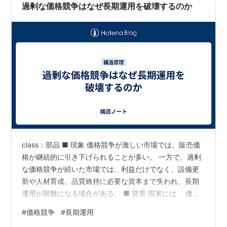
本が将来の選択肢や環境変化への適応能力を生み出す基
過剰な価格競争はなぜ長期運用を破壊するのか
盤となるためである。…
class：部品 ■ 現象 価格競争が激しい市場では、販売価
格が継続的に引き下げられることが多い。 一方で、過剰
な価格競争が続いた市場では、利益だけでなく、設備更
新や人材育成、品質維持に必要な資本まで失われ、長期
運用が困難になる場合がある。 ■ 背景 現実には、 価格
は比較されやすい 短期的な販売数量が重視されやすい 利
#
価格競争
#
長期運用
益率の低下は資本形成を難しくする という条件が存在す