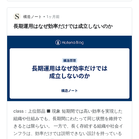
る。 そのため、価格だけを競争軸とする市場では、将来
へ投資するための資本を確保しにくくなる。 【構造】 過
•
剰な価格競争が長期運用を破壊するのは、価格を下げる
構造ノート
1ヶ月前
こと自体が誤りだからではない。 資本維持に必要な利益
長期運用はなぜ効率だけでは成立しないのか
まで失われるためで…
class：上位部品 ■ 現象 短期間では高い効率を実現した
組織や仕組みでも、長期間にわたって同じ状態を維持で
きるとは限らない。 一方で、長く存続する組織や社会イ
ンフラは、効率だけでは説明できない設計を持っている