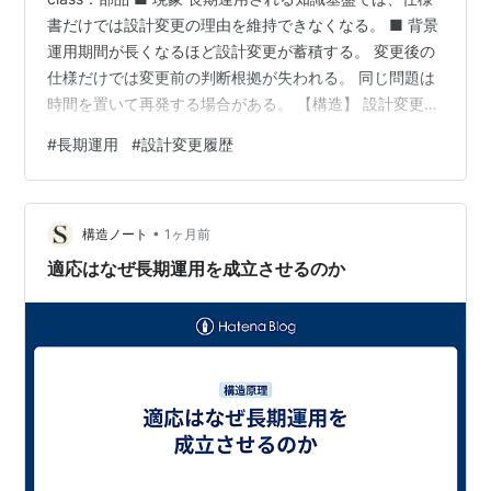
書だけでは設計変更の理由を維持できなくなる。 ■ 背景
運用期間が長くなるほど設計変更が蓄積する。 変更後の
仕様だけでは変更前の判断根拠が失われる。 同じ問題は
時間を置いて再発する場合がある。 【構造】 設計変更が
発生する ↓ 変更理由が失われる ↓ 同じ検討を繰り返す
#
長期運用
#
設計変更履歴
↓ 設計変更履歴を記録する ↓ 設計知識が継承される ■
観測 仕様書だけでは「なぜ変更したのか」を説明できな
い。 変更理由が残らないと、過去の設計へ戻そうとする
•
判断が繰り返される。 設計変更履歴を管理すると、変更
構造ノート
1ヶ月前
の経緯を追跡できる。 ■ 影響 設計判断の再利用が可能…
適応はなぜ長期運用を成立させるのか