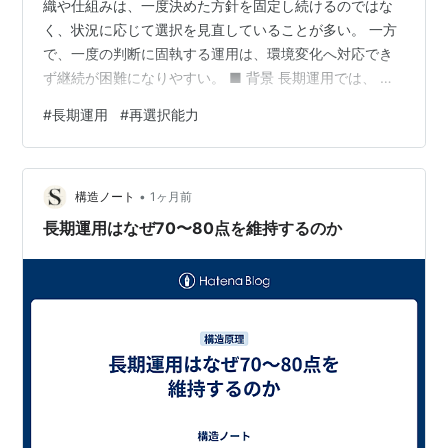
織や仕組みは、一度決めた方針を固定し続けるのではな
く、状況に応じて選択を見直していることが多い。 一方
で、一度の判断に固執する運用は、環境変化へ対応でき
ず継続が困難になりやすい。 ■ 背景 長期運用では、 環
境は継続的に変化する 将来を完全には予測できない 一度
#
長期運用
#
再選択能力
の判断が常に最適とは限らない という条件が存在する。
そのため、継続的に価値を生み出すには、状況に応じて
選択を見直せる能力が必要となる。 【構造】 長期運用が
•
再選択能力を必要とするのは、最初の判断が誤っている
構造ノート
1ヶ月前
からではない。 環境変化に合わせて最適な行動へ更新し
長期運用はなぜ70〜80点を維持するのか
続けるためである。…