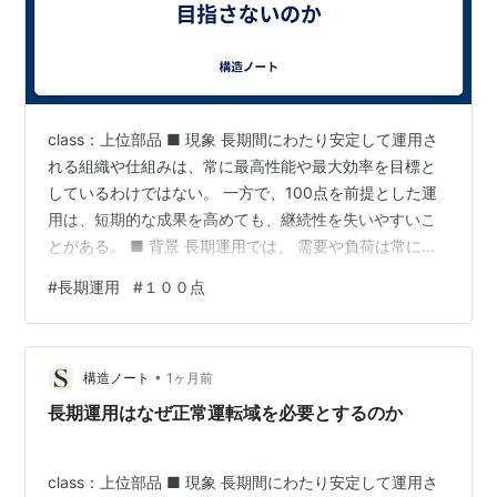
class：上位部品 ■ 現象 長期間にわたり安定して運用さ
れる組織や仕組みは、常に最高性能や最大効率を目標と
しているわけではない。 一方で、100点を前提とした運
用は、短期的な成果を高めても、継続性を失いやすいこ
とがある。 ■ 背景 長期運用では、 需要や負荷は常に変
動する 設備や人材は劣化する 予測できない事象が発生す
#
長期運用
#
１００点
る という条件が存在する。 そのため、常に限界性能を前
提とした運用では、変化を吸収する余地が失われる。
【構造】 長期運用が100点を目指さないのは、能力が不
•
足しているからではない。 継続的な価値を維持するため
構造ノート
1ヶ月前
の余白を確保するためである。 100点運用 ↓ 余白消失 ↓
長期運用はなぜ正常運転域を必要とするのか
変化…
class：上位部品 ■ 現象 長期間にわたり安定して運用さ