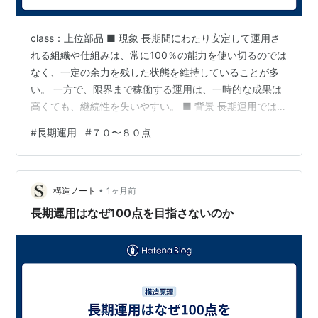
class：上位部品 ■ 現象 長期間にわたり安定して運用さ
れる組織や仕組みは、常に100％の能力を使い切るのでは
なく、一定の余力を残した状態を維持していることが多
い。 一方で、限界まで稼働する運用は、一時的な成果は
高くても、継続性を失いやすい。 ■ 背景 長期運用では、
需要や負荷は常に変動する 設備や人材には保守や回復が
#
長期運用
#
７０〜８０点
必要である 突発的な障害や新たな課題は避けられない と
いう条件が存在する。 そのため、日常運用だけで能力を
使い切る設計では、変化へ対応する余地が失われる。
•
【構造】 長期運用が70〜80点を維持するのは、能力を発
構造ノート
1ヶ月前
揮しないためではない。 変化へ対応する余白を確保しな
長期運用はなぜ100点を目指さないのか
がら、継続…