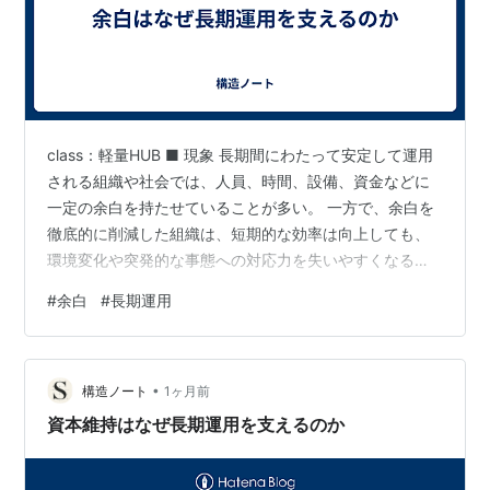
class：軽量HUB ■ 現象 長期間にわたって安定して運用
される組織や社会では、人員、時間、設備、資金などに
一定の余白を持たせていることが多い。 一方で、余白を
徹底的に削減した組織は、短期的な効率は向上しても、
環境変化や突発的な事態への対応力を失いやすくなる。
■ 背景 将来の変化は予測できない すべてを最適化すると
#
余白
#
長期運用
余力が失われる 余白は短期的には非効率と評価されやす
い そのため、長期運用では効率と余白の均衡を維持する
ことが重要となる。 【構造】 余白が長期運用を支えるの
•
は、余っている資源だからではない。 変化や障害、予測
構造ノート
1ヶ月前
不能な事態へ対応するための適応能力として機能するた
資本維持はなぜ長期運用を支えるのか
めである。 余白の…