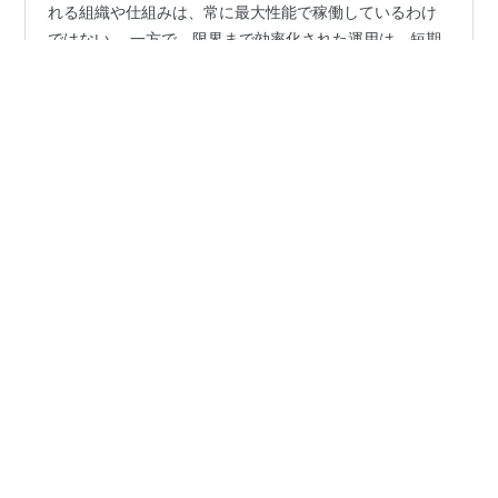
れる組織や仕組みは、常に最大性能で稼働しているわけ
ではない。 一方で、限界まで効率化された運用は、短期
間では高い成果を示しても、時間とともに維持が困難に
なりやすい。 ■ 背景 長期運用では、 環境は継続的に変
化する 設備や人材は時間とともに劣化する 突発的な負荷
#
長期運用
#
正常運転域
や障害は避けられない という条件が存在する。 そのた
め、継続的に価値を生み出すには、変動を吸収できる運
転状態を維持する必要がある。 【構造】 長期運用が正常
•
運転域を必要とするのは、能力不足を補うためではな
構造ノート
1ヶ月前
い。 変動や障害を吸収しながら、能力を継続的に維持す
長期運用はなぜ利用者を限定しないのか
るためである。 正常運…
class：上位部品 ■ 現象 長期間にわたって運用される制
度やインフラ、サービスは、特定の利用者だけを前提と
せず、多様な人々が利用できる設計となることが多い。
利用者を限定した仕組みほど、環境変化への対応が難し
くなりやすい。 ■ 背景 長期運用では、 利用者の入れ替
わり 社会環境の変化 需要の変化 価値観の多様化 が継続
#
長期運用
的に発生する。 そのため、特定の利用者だけへ最適化し