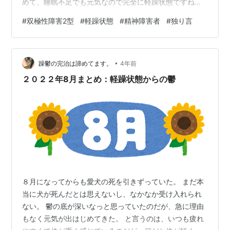
めて、睡眠不足でも元気なので完全に軽躁状態ですね。
作業所から帰ってきて昨日は近所の温泉に行ってみた
#
双極性障害2型
#
軽躁状態
#
精神障害者
#
独り言
り。 そしたら夜はなんか心がザワつく感じが会って落ち
着かなくて。 前から気になってた白髪を染めてみたり。
温泉行った後なのに(苦笑 でも薬飲んで寝たら少し落ち着
•
きました。 今日、作業所から帰ったらどうかなぁー 地活
躁鬱の完治は諦めてます。
4年前
も行きつけのカフェバーも休みだからなぁ あんまり酷い
２０２２年8月まとめ：軽躁状態からの鬱
ようなら、通院の予約早めてもら…
８月になってからも愛犬の死を引きずっていた。 まだ本
当に犬が死んだとは思えないし、なかなか受け入れられ
ない。 鬱の底が深いなっと思っていたのだが、急に理由
もなく元気が出はじめてきた。 と言うのは、いつも疲れ