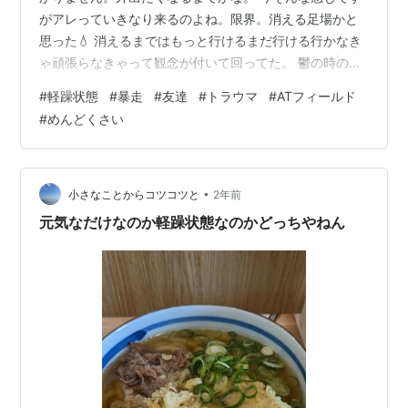
がアレっていきなり来るのよね。限界。消える足場かと
思った💧 消えるまではもっと行けるまだ行ける行かなき
ゃ頑張らなきゃって観念が付いて回ってた。 鬱の時の死
にたいって観念も自殺の事を考える方向に引っ張られる
#
軽躁状態
#
暴走
#
友達
#
トラウマ
#
ATフィールド
けど 躁の時も同じで「頑張らなきゃ」みたいなのに付き
#
めんどくさい
まとわれると引っ張られて 倒れるまで動く羽目になるの
よね。 ふぁーれで色んな人と交流したおかげで引きこも
りの時より軽躁状態酷くなったみたい。 大体ふぁーれ関
係と米津好きのお嬢さん関係の事に焦点当てての主観に
•
小さなことからコツコツと
2年前
なるんですがね。 まず私、死ぬほど…
元気なだけなのか軽躁状態なのかどっちやねん