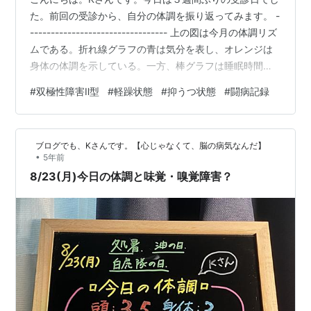
た。前回の受診から、自分の体調を振り返ってみます。 -
--------------------------------- 上の図は今月の体調リズ
ムである。折れ線グラフの青は気分を表し、オレンジは
身体の体調を示している。一方、棒グラフは睡眠時間を
表している。 折れ線グラフは3付近を推移しており、2～
#
双極性障害Ⅱ型
#
軽躁状態
#
抑うつ状態
#
闘病記録
４内に収まっていることから、気分や身体の体調はバラ
ンスが良く、軽躁状態でも、うつ状態でもない状態が１
か月間続いたことになる。 まず、気分について振り返っ
ブログでも、Kさんです。【心じゃなくて、脳の病気なんだ】
てみることにする。 1カ月以上、気分がほぼ変動しないと
•
5年前
いうのは、自分で振り返ってみる限り初めての経…
8/23(月)今日の体調と味覚・嗅覚障害？