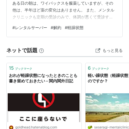
ある日の朝は、ワイパックスを服薬していますが、その
他は、半年ほど薬の変化はありません。 また、メンタル
クリニックも定期の受診のみで、体調が悪くて受診する
と言うこともほとんどなくなりました。 突然、レンタル
#
レンタルサーバー
#
解約
#
軽躁状態
サーバーを申し込んだ 独自ドメインも取得した レンタル
サーバー解約は正しい判断だった 軽躁状態だったのかも
しれない おわりに 突然、レンタルサーバーを申し込んだ
ネットで話題
もっと見る
何を思ったのか、3月下旬にレンタルサーバーを申し込み
ました。 1週間の「お試し期間」中に解約したのですが、
正しい判断だったと思います…
15
6
ブックマーク
ブックマーク
おれが軽躁状態になったときのことも
軽い躁状態（軽躁状態
書き留めておきたい - 関内関外日記
のですか？
goldhead.hatenablog.com
seseragi-mentalclini