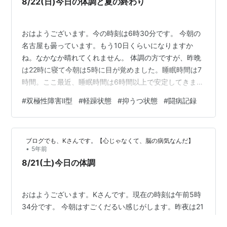
8/22(日)今日の体調と夏の終わり
おはようございます。今の時刻は6時30分です。 今朝の
名古屋も曇っています。もう10日くらいになりますか
ね。なかなか晴れてくれません。 体調の方ですが、昨晩
は22時に寝て今朝は5時に目が覚めました。睡眠時間は7
時間。ここ最近、睡眠時間は6時間以上で安定してきまし
た。ただ、味覚異常はそのままです。改善されないので
#
双極性障害Ⅱ型
#
軽躁状態
#
抑うつ状態
#
闘病記録
明日、味覚障害を扱っている病院へ受診の予定です。 24
時間テレビが始まりましたね。この番組を見ると、夏も
終わりだなーと思います。。しかし、長寿番組という
ブログでも、Kさんです。【心じゃなくて、脳の病気なんだ】
か、夏の風物詩的な感じがしますよね。 今日も一日頑張
•
5年前
りたいと思います。 それでは！
8/21(土)今日の体調