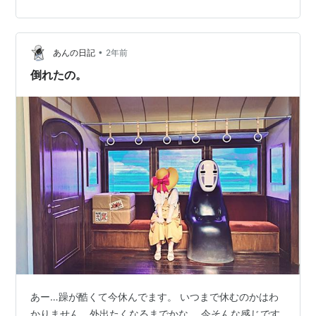
うも後者らしい。 1枚目を聴いている時には、煙草の欲求
と戦うことになる。朝起きたらまず一服でしょという気
持ちがどうにも抜けない。その戦いには今のところ敗れ
•
続けている。ヤニクラ（久しぶりに煙草を吸うとクラク
あんの日記
2年前
ラする）を感じながらゆっくりと吸い、吸い終わったら
倒れたの。
すぐに灰皿を片付ける。こうすることで連続で吸…
あー…躁が酷くて今休んでます。 いつまで休むのかはわ
かりません。外出たくなるまでかな。 今そんな感じです