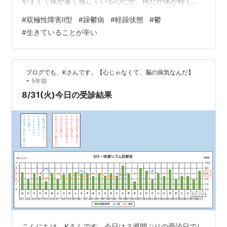
やすくて体が重く感じているのだが、何だか体が軽くな
ってきたからだ。 シャキシャキ動けるし、友達と遊ぶこ
#
双極性障害Ⅱ型
#
躁鬱病
#
軽躁状態
#
鬱
とや外出が増えた。 疲れ知らずで、何でもできるし、生
#
生きていることが辛い
活が充実しているように感じた。 でもそれは２週間ほど
しか続かなかった。 双極性障害II型はI型と違って、躁の
波が小さくて短いのが特徴。 あっという間に鬱に逆戻
ブログでも、Kさんです。【心じゃなくて、脳の病気なんだ】
り。 また生きていることが辛くなってきた（自殺願望で
•
5年前
はない）。 何をしても遅いし、…
8/31(火)今日の受診結果
こんにちは。Kさんです。今日は３週間ぶりの受診日でし