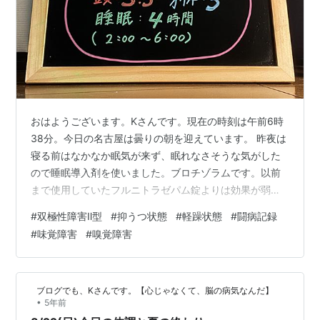
おはようございます。Kさんです。現在の時刻は午前6時
38分。今日の名古屋は曇りの朝を迎えています。 昨夜は
寝る前はなかなか眠気が来ず、眠れなさそうな気がした
ので睡眠導入剤を使いました。ブロチゾラムです。以前
まで使用していたフルニトラゼパム錠よりは効果が弱い
薬ですが4時間熟睡できた感じがします。 昨日は久しぶ
#
双極性障害Ⅱ型
#
抑うつ状態
#
軽躁状態
#
闘病記録
りに昼から外出をしました。娘の習い事の往復だけです
#
味覚障害
#
嗅覚障害
が、いい気分転換になりました。待ち時間ではカフェに
入りコーヒーを飲みながら、プライムビデオを見て時間
をつぶしました。 さて、ここ連日続いている味覚障害で
ブログでも、Kさんです。【心じゃなくて、脳の病気なんだ】
すが、やはり改善の傾向が見られないので、今日、味覚
•
5年前
障害を担当しているクリニックへ受診してこ…