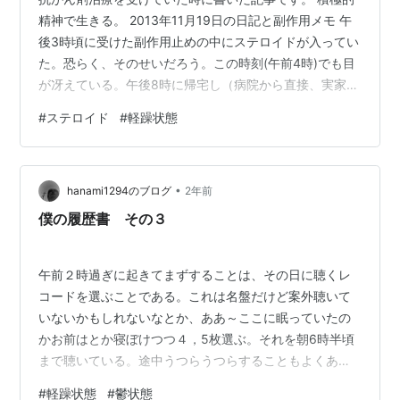
精神で生きる。 2013年11月19日の日記と副作用メモ 午
後3時頃に受けた副作用止めの中にステロイドが入ってい
た。恐らく、そのせいだろう。この時刻(午前4時)でも目
が冴えている。午後8時に帰宅し（病院から直接、実家へ
戻り）、夕食を摂り、入浴。午後11時半に寝たのだが、
#
ステロイド
#
軽躁状態
午前2時半に目が覚め、そこから、全く眠れない。ちなみ
に、午後8時に帰宅してから、入浴するまでの3時間は、
この3年間の間で、もっともハイだった。ひっきりなしに
•
喋り続け、「ああ、これは、ステロイドによる精神症状
hanami1294のブログ
2年前
だな。」と自覚する事も出来た。ステロイドは、食欲を
僕の履歴書 その３
亢進させるために点滴の…
午前２時過ぎに起きてまずすることは、その日に聴くレ
コードを選ぶことである。これは名盤だけど案外聴いて
いないかもしれないなとか、ああ～ここに眠っていたの
かお前はとか寝ぼけつつ４，5枚選ぶ。それを朝6時半頃
まで聴いている。途中うつらうつらすることもよくある
し、時たま気が向いて記事を書くこともある。今日はど
#
軽躁状態
#
鬱状態