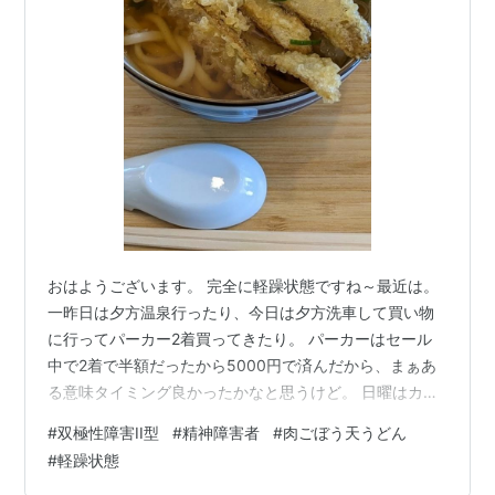
おはようございます。 完全に軽躁状態ですね～最近は。
一昨日は夕方温泉行ったり、今日は夕方洗車して買い物
に行ってパーカー2着買ってきたり。 パーカーはセール
中で2着で半額だったから5000円で済んだから、まぁあ
る意味タイミング良かったかなと思うけど。 日曜はカラ
オケ会に行く予定だし… てか、軽躁状態じゃなくて元気
#
双極性障害II型
#
精神障害者
#
肉ごぼう天うどん
なだけかなぁー？ でも早朝覚醒して5時には目が覚める
#
軽躁状態
もんなぁ。 とりあえず今日病院に電話して診察の予約早