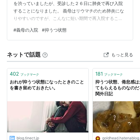
を渋っていましたが、受診した２６日に肺炎で再び入院
することになりました。 義母はリウマチのため肺炎にな
りやすいのですが、こんなに短い期間で再入院すること
になったのは初めてです。 「治療してまで生きたくな
#
義母の入院
#
抑うつ状態
い。」 「迷惑をかけたくないから、このまま死なせてほ
しい。」 何度もそういうことを言う義母に、 「治療し
て、元気になってください！」 と、半ば無理やり病院に
ネットで話題
もっと見る
連れて行きましたが、抗生物質による点滴で下痢を起こ
したり、点滴のルートを取るのに何度も失敗されたりし
て（義母は人より血管が細いそうです）点滴を…
402
181
ブックマーク
ブックマーク
おれが抑うつ状態になったときのこと
抑うつ状態、倦怠感は
を書き留めておきたい。
てもらえるものなのだろ
関外日記
blog.tinect.jp
goldhead.hatenablog