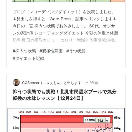
ブログ（レコーディングダイエット）を投稿しました。
↓見出しを押すと「Word Press」記事へリンクします↓
今日の一言 抑うつ状態でお休みします。 60代、オジサ
ンの家計簿 レコーディングダイエット 今朝の体重と体脂
肪率 昨日の摂取カロリー カロリー増減と体重増減の相関
関係（人体実験） 過去の体重推移グラフ 過去の「FC2ブ
#
抑うつ状態
#
双極性障害
#
うつ状態
ログ」です。 月平均の体重推移グラフ ランキング参加中
#
ダイエット記録
健康ランキング参加中【公式】2024年開設ブログランキ
ング参加中ダイエットランキング参加中節約・貯金
cosemon100.com
•
COSemon（コスぇもん）と申します。
2年前
抑うつ状態でも挑戦！北見市民温水プールで気分
転換の水泳レッスン【12月24日】