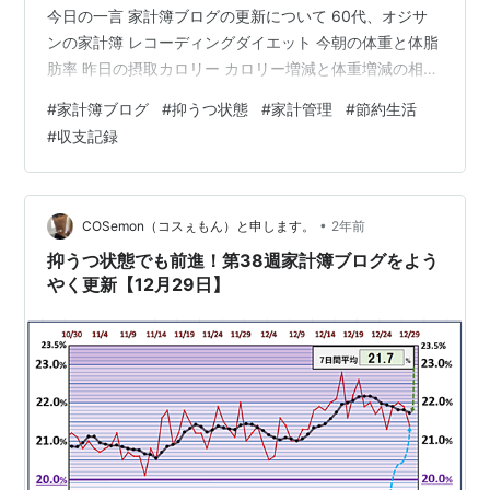
今日の一言 家計簿ブログの更新について 60代、オジサ
ンの家計簿 レコーディングダイエット 今朝の体重と体脂
肪率 昨日の摂取カロリー カロリー増減と体重増減の相関
関係（人体実験） 過去の体重推移グラフ 過去の「FC2ブ
#
家計簿ブログ
#
抑うつ状態
#
家計管理
#
節約生活
ログ」です。 1月3日の買い物 ランキング参加中健康ラン
#
収支記録
キング参加中【公式】2024年開設ブログランキング参加
中ダイエットランキング参加中節約・貯金
cosemon100.com
•
COSemon（コスぇもん）と申します。
2年前
抑うつ状態でも前進！第38週家計簿ブログをよう
やく更新【12月29日】