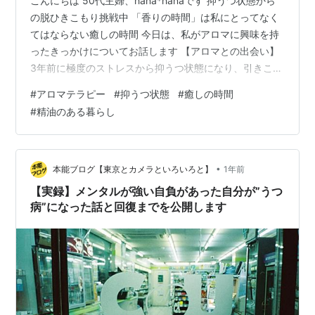
こんにちは 50代主婦、hana*hanaです 抑うつ状態から
の脱ひきこもり挑戦中 「香りの時間」は私にとってなく
てはならない癒しの時間 今日は、私がアロマに興味を持
ったきっかけについてお話します 【アロマとの出会い】
3年前に極度のストレスから抑うつ状態になり、引きこも
り生活スタート ようやく外に出られるようになった頃、
#
アロマテラピー
#
抑うつ状態
#
癒しの時間
私を連れ出してくれた友人から 「香りって癒されるよ」
#
精油のある暮らし
と手渡された手作りのアロマハンドクリーム ふわっと心
地よい香りに包まれて、少しだけ呼吸が楽になった気が
しました 「もっとアロマのことを知りたい」 そう思えた
ことが、アロマについて学び始めるきっかけとなりまし
•
本能ブログ【東京とカメラといろいろと】
1年前
た 【心を支えて…
【実録】メンタルが強い自負があった自分が”うつ
病”になった話と回復までを公開します