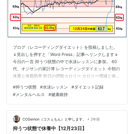
ブログ（レコーディングダイエット）を投稿しました。
↓見出しを押すと「Word Press」記事へリンクします↓
今日の一言 抑うつ状態の中で水泳レッスンに参加。 60
代、オジサンの家計簿 レコーディングダイエット 今朝の
体重と体脂肪率 昨日の摂取カロリー カロリー増減と体重
増減の相関関係（人体実験） 過去の体重推移グラフ 過去
#
抑うつ状態
#
水泳レッスン
#
ダイエット記録
の「FC2ブログ」です。 体重推移グラフ ランキング参加
#
メンタルヘルス
#
健康維持
中健康ランキング参加中【公式】2024年開設ブログラン
キング参加中ダイエットランキング参加中節約・貯金
cosemon100.com
•
COSemon（コスぇもん）と申します。
2年前
抑うつ状態で休養中【12月23日】