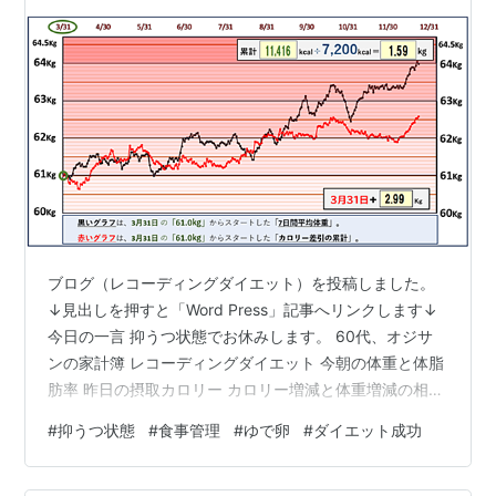
ブログ（レコーディングダイエット）を投稿しました。
↓見出しを押すと「Word Press」記事へリンクします↓
今日の一言 抑うつ状態でお休みします。 60代、オジサ
ンの家計簿 レコーディングダイエット 今朝の体重と体脂
肪率 昨日の摂取カロリー カロリー増減と体重増減の相関
関係（人体実験） 過去の体重推移グラフ 過去の「FC2ブ
#
抑うつ状態
#
食事管理
#
ゆで卵
#
ダイエット成功
ログ」です。 体重と累計カロリー ランキング参加中健康
ランキング参加中【公式】2024年開設ブログランキング
参加中ダイエットランキング参加中節約・貯金