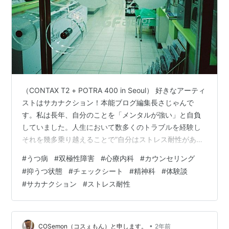
（CONTAX T2 + POTRA 400 in Seoul） 好きなアーティ
ストはサカナクション！本能ブログ編集長さじゃんで
す。私は長年、自分のことを「メンタルが強い」と自負
していました。人生において数多くのトラブルを経験し
それを幾多乗り越えることで”自分はストレス耐性がある
人間”だと思っていました。しかしそんな私がまさか『自
#
うつ病
#
双極性障害
#
心療内科
#
カウンセリング
分自身がうつ病になるなんて』想像もしていませんでし
#
抑うつ状態
#
チェックシート
#
精神科
#
体験談
た。数年前の話にはなりますが、自分のリアルの体験記
#
サカナクション
#
ストレス耐性
としてお届けできたらと思っています。 私がうつ病にな
ったきっかけ 経営者として経営している会社でコロナ禍
に起因する経営不振やスタッフのマネジメント、そして
サービスのトラ…
•
COSemon（コスぇもん）と申します。
2年前