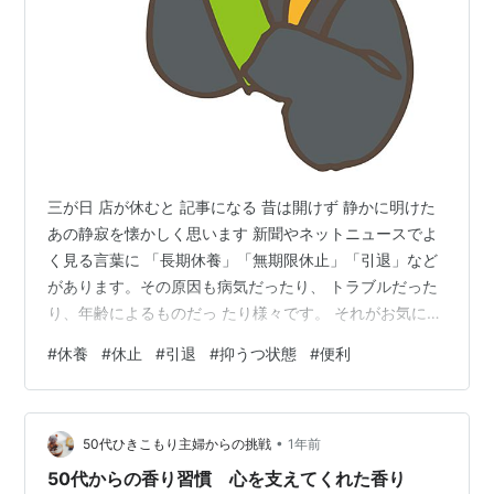
三が日 店が休むと 記事になる 昔は開けず 静かに明けた
あの静寂を懐かしく思います 新聞やネットニュースでよ
く見る言葉に 「長期休養」「無期限休止」「引退」など
があります。その原因も病気だったり、 トラブルだった
り、年齢によるものだっ たり様々です。 それがお気に入
りの物や人物だったりす ると、ちょっと寂しい気もしま
#
休養
#
休止
#
引退
#
抑うつ状態
#
便利
すが休み をとる、ということはとても大事なこと だと思
います。 かくいう私も、現役バリバリだった若い 頃、仕
事を少々頑張りすぎて抑うつ状態 になってしまって数か
•
月間の休みを取っ た苦い経験があります。「２４時間戦
50代ひきこもり主婦からの挑戦
1年前
え ますか」なんていうＣＭもあった時代で す。 でも、
50代からの香り習慣 心を支えてくれた香り