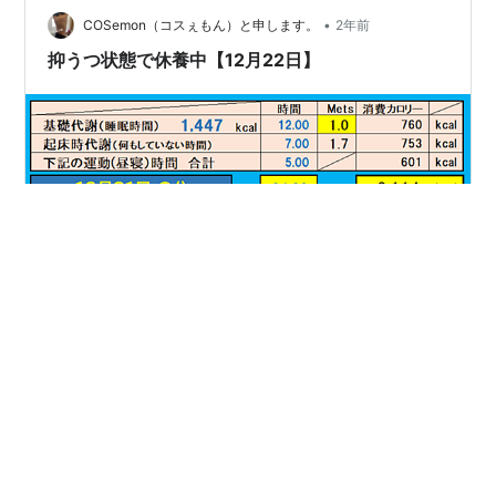
•
cosemon100.com
COSemon（コスぇもん）と申します。
2年前
抑うつ状態で休養中【12月22日】
ブログ（レコーディングダイエット）を投稿しました。
↓見出しを押すと「Word Press」記事へリンクします↓
今日の一言 抑うつ状態でお休みします。 60代、オジサ
ンの家計簿 レコーディングダイエット 今朝の体重と体脂
肪率 昨日の摂取カロリー カロリー増減と体重増減の相関
関係（人体実験） 過去の体重推移グラフ 過去の「FC2ブ
#
抑うつ状態
#
消費カロリー
#
摂取カロリー
ログ」です。 12月21日分の消費カロリー ランキング参加
#
ダイエット成功
中健康ランキング参加中【公式】2024年開設ブログラン
キング参加中ダイエットランキング参加中節約・貯金