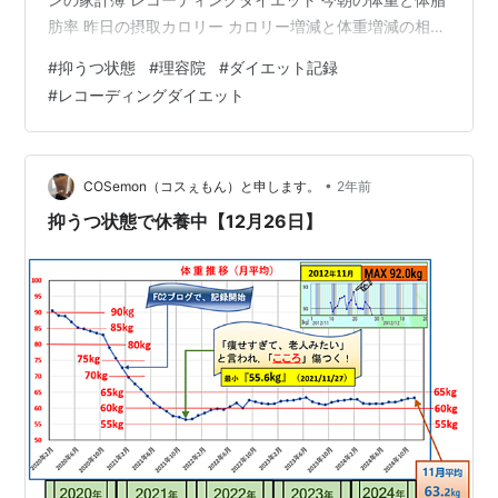
肪率 昨日の摂取カロリー カロリー増減と体重増減の相関
関係（人体実験） 過去の体重推移グラフ 過去の「FC2ブ
#
抑うつ状態
#
理容院
#
ダイエット記録
ログ」です。 理容院の入り口 ランキング参加中健康ラン
#
レコーディングダイエット
キング参加中【公式】2024年開設ブログランキング参加
中ダイエットランキング参加中節約・貯金
cosemon100.com
•
COSemon（コスぇもん）と申します。
2年前
抑うつ状態で休養中【12月26日】