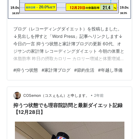
ブログ（レコーディングダイエット）を投稿しました。
↓見出しを押すと「Word Press」記事へリンクします↓
今日の一言 抑うつ状態と家計簿ブログの更新 60代、オ
ジサンの家計簿 レコーディングダイエット 今朝の体重と
体脂肪率 昨日の摂取カロリー カロリー増減と体重増減の
相関関係（人体実験） 過去の体重推移グラフ 過去の
#
抑うつ状態
#
家計簿ブログ
#
節約生活
#
年越し準備
「FC2ブログ」です。 体脂肪率の推移 ランキング参加中
健康ランキング参加中【公式】2024年開設ブログランキ
ング参加中ダイエットランキング参加中節約・貯金
•
cosemon100.com
COSemon（コスぇもん）と申します。
2年前
抑うつ状態でも理容院訪問と最新ダイエット記録
【12月28日】