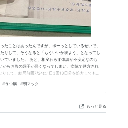
思ったことはあったんですが、ボーっとしているせいで、
いたりして、そうなると「もういいか寝よう」となってし
いていました。 あと、相変わらず体調が不安定なのも
いからお腹の調子が悪くなってしまい、病院で処方され
りして、結局前回7/24に1日3回13日分を処方してもら
みました。 お腹の薬は自分で調整して飲んでいいので、
#
うつ病
#
朝マック
すが、やっぱり貰っておいてよかったなぁと思った。お腹
きませんでした。…
もっと見る