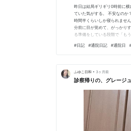
昨日は結局ギリギリ0時前に横
ていた気がする。 不安なのか
時間半くらいしか寝られません
分前に目が覚めて、がっかりす
る準備をしている段階で「もう
て、8時半前に家を出る。 前
#
日記
#
通院日記
#
通院日
だでさえ汗かくのに、どうし
時間に家を出る。 余裕で間に
•
ふゆこ日和
3ヶ月前
診察帰りの、グレージ