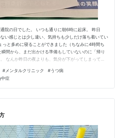
通院の日でした。 いつも通りに朝6時に起床。 昨日
かない感じとは少し違い、気持ちも少しだけ落ち着いてい
ょっと多めに寝ることができました（ちなみに4時間ち
た瞬間から、まだ出かける準備もしていないのに「帰り
。 なんか昨日の夜よりも、気分が下がってしまってい
準備して、終わったら毎週金曜日は可燃ゴミの日なの
#
メンタルクリニック
#
うつ病
きて40分くらいはゆっくりと過ごす。 8時20分ごろに
熱中症
たのは、電車が来る10分…
方