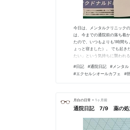
今日は、メンタルクリニックの
は、今までの通院前の落ち着
たので、いつもよりも1時間ち
ょっと寝ました）。 でも起き
たい」という気持ちに襲われる
た今日の朝。 渋々、出かける
#
日記
#
通院日記
#
メンタル
で、ゴミ捨てに行って、帰って
#
エクセルシオールカフェ
#
家を出る。 駅のホームについ
•
月白の日常
1ヶ月前
通院日記 7/9 薬の処