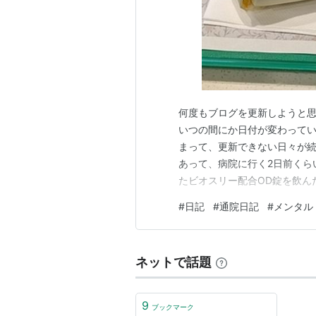
何度もブログを更新しようと
いつの間にか日付が変わって
まって、更新できない日々が続
あって、病院に行く2日前くら
たビオスリー配合OD錠を飲んだ
ったんですけど、5回くらい飲
#
日記
#
通院日記
#
メンタル
痛くならないと飲まないんで
の薬。 今日は、実は一睡もで
ネットで話題
9
ブックマーク