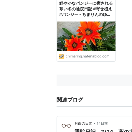
鮮やかなパンジーに癒される
寒い冬の通院日記 #寄せ植え
#パンジー - ちまりんのゆる
い日常
chimaring.hatenablog.com
関連ブログ
•
月白の日常
14日前
通院日記 7/24 薬の