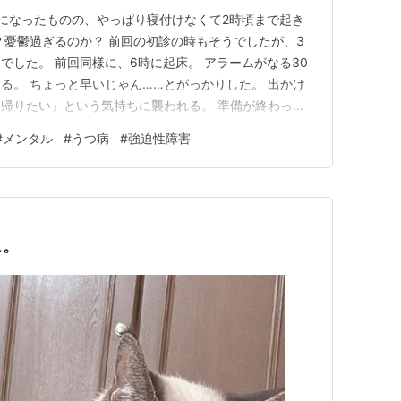
になったものの、やっぱり寝付けなくて2時頃まで起き
？憂鬱過ぎるのか？ 前回の初診の時もそうでしたが、3
でした。 前回同様に、6時に起床。 アラームがなる30
る。 ちょっと早いじゃん……とがっかりした。 出かけ
帰りたい」という気持ちに襲われる。 準備が終わっ
回は行きも帰りも駅まで走ったりしたので、この暑い中た
#
メンタル
#
うつ病
#
強迫性障害
ても走りたくなかったので、早すぎない？というくらいの
合ったし、走らなく…
ュ。