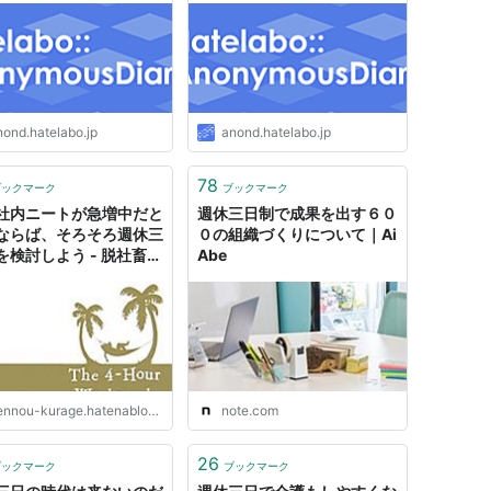
nond.hatelabo.jp
anond.hatelabo.jp
78
ブックマーク
ブックマーク
社内ニートが急増中だと
週休三日制で成果を出す６０
ならば、そろそろ週休三
０の組織づくりについて｜Ai
を検討しよう - 脱社畜ブ
Abe
nnou-kurage.hatenablog.com
note.com
26
ブックマーク
ブックマーク