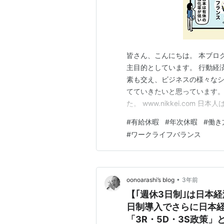
皆さん、こんにちは。 本ブロ
主目的としています。 行動経
素も交え、ビジネスの様々な
てていきたいと思っています。 
た。 www.nikkei.co
ていることですが、意外にも
#
有給休暇
#
年次休暇
#
働き
国と並んで3位に付けています
#
ワークライフバランス
あるようです。 有給休暇を取
•
oonoarashi’s blog
3年前
【｢週休3日制｣は日本
日制導入でさらに日本経
「3R・5D・3S政策」