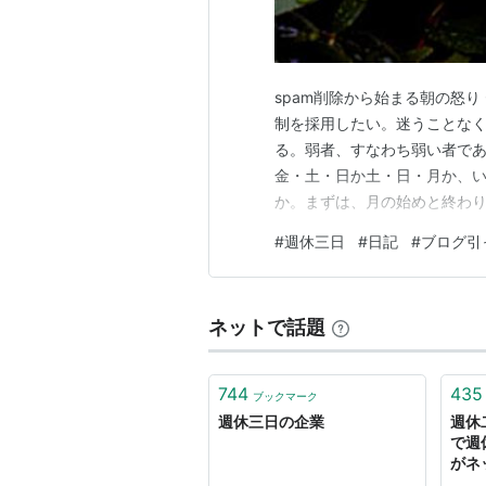
spam削除から始まる朝の怒り
制を採用したい。迷うことな
る。弱者、すなわち弱い者で
金・土・日か土・日・月か、
か。まずは、月の始めと終わり
小次郎はまだか 。。。。。
#
週休三日
#
日記
#
ブログ引
ネットで話題
744
435
ブックマーク
週休三日の企業
週休
で週
がネ