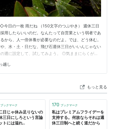
 ◇今日の一枚 雨だね （150文字のつぶやき） 週休三日
く採用したらいいのだ。なんたって自営業という弱者であ
あるから、人一倍休養が必要なのだよ。では、どう休む。
いや、水・土・日だな。飛び石週休三日がいいんじゃない
の週に設定して、試してみよう。 ◎気ままにらくがき
っ越し
もっと見る
170
ブックマーク
ブックマーク
二日じゃ休み足りないの
私はプレミアムフライデーを
休三日にしろという言論
支持する。何故ならそれは週
ットには溢れ..
休三日制へと続く道だから