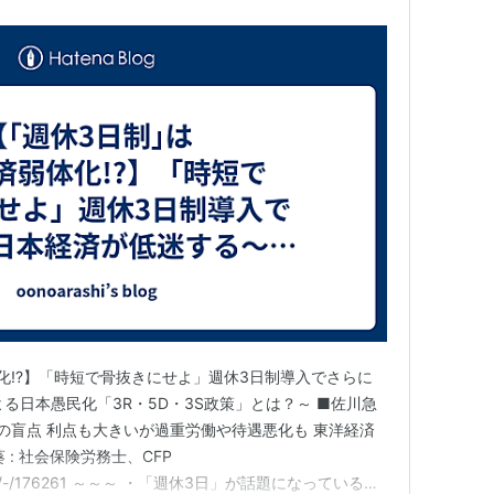
化!?】「時短で骨抜きにせよ」週休3日制導入でさらに
る日本愚民化「3R・5D・3S政策」とは？～ ■佐川急
｣の盲点 利点も大きいが過重労働や待遇悪化も 東洋経済
裕葵 : 社会保険労務士、CFP
/articles/-/176261 ～～～ ・「週休3日」が話題になっている