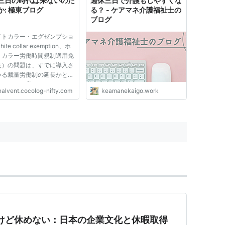
三日の時代は来ないのだ
週休三日で介護もしやすくな
か: 極東ブログ
る？ - ケアマネ介護福祉士の
ブログ
イトカラー・エグゼンプショ
te collar exemption、ホ
トカラー労働時間規制適用免
度）の問題は、すでに導入さ
いる裁量労働制の延長かと思
くらいで、私にはよくわから
nalvent.cocolog-nifty.com
keamanekaigo.work
った。いずれにせよ、当面の
ではなくなると今朝のニュー
聞いた。 ウィキペディアの
（参照）には詳しい解説...
けど休めない：日本の企業文化と休暇取得