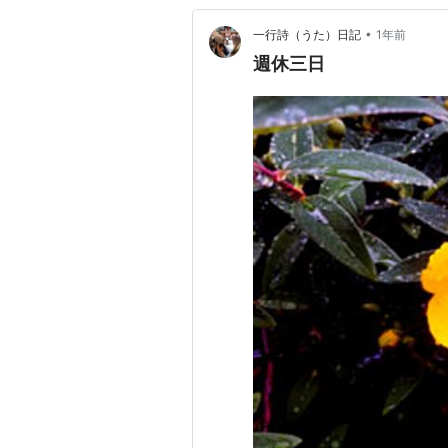
•
一行詩（うた）日記
1年前
週休三日