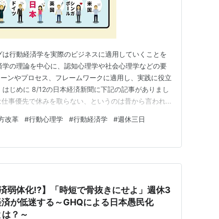
グは行動経済学を実際のビジネスに適用していくことを
済学の理論を中心に、認知心理学や社会心理学などの要
シーンやプロセス、フレームワークに適用し、実践に役立
はじめに 8/12の日本経済新聞に下記の記事がありまし
m 日本人は仕事優先で休みを取らない、というのは昔から言われ
年間休暇日数という観点では、フランス、ドイツに次ぎ英
方改革
#
行動心理学
#
行動経済学
#
週休三日
。 しかし、休暇取得の方法という観点では大きな特徴が
得し…
経済弱体化!?】「時短で骨抜きにせよ」週休3
済が低迷する～GHQによる日本愚民化
とは？～