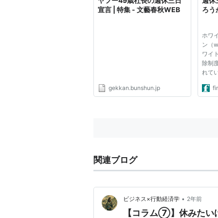
ヤフー49歳社長の週休三日
週休
宣言 | 特集 - 文藝春秋WEB
ろう
ホワ
ン（whi
ワイ
除制
れて
った
gekkan.bunshun.jp
fi
なか
問題
スで
同項目
関連ブログ
•
ビジネス×行動経済学
2年前
【コラム⑦】休みたい