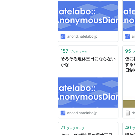
anond.hatelabo.jp
a
157
95
ブックマーク
そろそろ週休三日にならない
仮に
かな
する
日制
ログ
anond.hatelabo.jp
de
71
40
ブックマーク