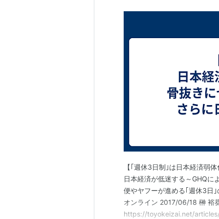
【｢週休3日制｣は日本経済弱体
日本経済が低迷する～GHQによ
便やヤフーが進める｢週休3日
オンライン 2017/06/18 榊 
https://toyokeizai.net