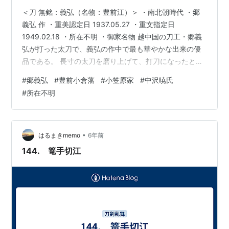
＜刀 無銘：義弘（名物：豊前江）＞ ・南北朝時代 ・郷
義弘 作 ・重美認定日 1937.05.27 ・重文指定日
1949.02.18 ・所在不明 ・御家名物 越中国の刀工・郷義
弘が打った太刀で、義弘の作中で最も華やかな出来の優
品である。 長寸の太刀を磨り上げて、打刀になったとさ
れる。 号の由来の詳細は不明だが、豊前小倉藩の小笠原
#
郷義弘
#
豊前小倉藩
#
小笠原家
#
中沢暁氏
家に伝来していた。 1937年の重要美術品は、小笠原忠春
#
所在不明
伯爵名義で認定された。 1949年には、山口県の山田新松
氏が所持していた。 1956年の重要文化財は、中沢暁氏名
義で指定され、 1961年の「正宗とその一門」でも中沢暁
氏所持で出品された。 現在、文化庁の調査にお…
•
はるまきmemo
6年前
144. 篭手切江