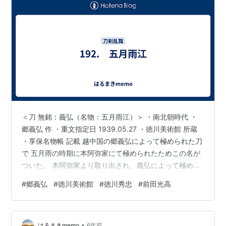
＜刀 無銘：義弘（名物：五月雨江）＞ ・南北朝時代 ・
郷義弘 作 ・重文指定日 1939.05.27 ・徳川美術館 所蔵
・享保名物帳 記載 越中国の郷義弘によって極められた刀
で 五月雨の時期に本阿弥家にて極められたためこの名が
ついた。 本阿弥家より取り出され、義弘によって極め直
された本刀を黒田長政が買い求めた。 1629.03.10に長政
#
郷義弘
#
徳川美術館
#
徳川秀忠
#
前田光高
が死去しその遺物として、徳川家２代目将軍・秀忠に献
上された。 1629.04.23に加賀の前田光高が３代目将軍・
家光に元服した際に秀忠より拝領した。 1639.12.25に家
•
光の養女・阿知姫が光高に輿入れした際、光高の父・利
はるまきmemo
6年前