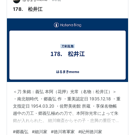
常より家光へ献上された。 1939…
178. 松井江
＜刀 朱銘：義弘 本阿（花押）光常（名物：松井江）＞
・南北朝時代 ・郷義弘 作 ・重美認定日 1935.12.18 ・重
文指定日 1954.03.20 ・佐野美術館 所蔵 ・享保名物帳
越中の刀工・郷義弘極めの刀で、本阿弥光常によって朱
銘が入れられた。 細川幽斎からその子・忠興の重臣で豊
後杵築城主・松井康之が所持していたため名付けられ
#
郷義弘
#
細川家
#
徳川将軍家
#
紀州徳川家
た。 松井家は、足利将軍家に代々仕えた幕臣の家系で、