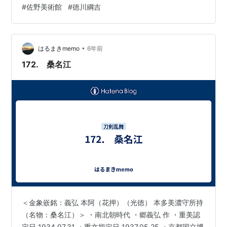
#
佐野美術館
#
徳川綱吉
細川家とは沼田家を通じて、縁戚関係にある。 その後、
康之は藤孝（幽斎）と共に織田信長に仕えたのち、細川
家臣となった。 経緯は不明だが、本刀は徳川将軍家に渡
り、 1685年３月に6代目・綱吉の娘婿である紀州徳川
•
はるまきmemo
6年前
家…
172. 桑名江
＜金象嵌銘：義弘 本阿（花押）（光徳） 本多美濃守所持
（名物：桑名江）＞ ・南北朝時代 ・郷義弘 作 ・重美認
定日 1934.07.31 ・重文指定日 1937.05.25 ・京都国立博