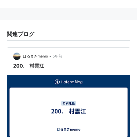
人であり、
相州正宗
、
粟田口吉光
とともに天下三作（豊
臣秀吉による）と呼ばれるほど珍重され、各大名はこぞ
って手に入れたがった。しかし、義弘と在銘の作は皆無
であり、鑑定家の本阿弥が極めをつけた代物、無銘であ
関連ブログ
るが郷だろうと言われるものしか存在しない。また、作
風が似た刀を本阿弥が郷に出世させたものもあるとい
う。そのことから、「郷とお化けは見たことがない。」
•
はるまきmemo
5年前
と言われるほどであった。ただし、これは存在を疑うも
200. 村雲江
のではなく、在銘品のないことを言ったまでである。