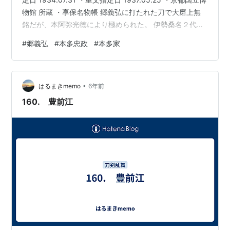
物館 所蔵 ・享保名物帳 郷義弘に打たれた刀で大磨上無
銘だが、本阿弥光徳により極められた。 伊勢桑名２代目
藩主・本多忠政（忠勝の長男）の所持だったため、この
#
郷義弘
#
本多忠政
#
本多家
名が付いた。 1610年頃、鷹狩りをしていた際にある農家
で神棚に祀られていたこの刀に出会ったといわれてい
る。 その後、本多家の手に渡り、本阿弥家に鑑定に出さ
•
れ、埋忠寿斎に磨上げと金象嵌を入れさせた。 1665年２
はるまきmemo
6年前
月には、本阿弥光温により、金300枚の折り紙が…
160. 豊前江