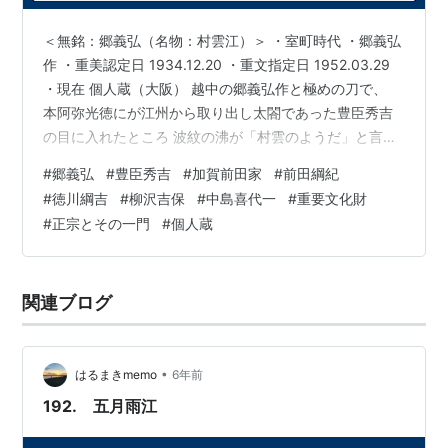
＜無銘：郷義弘（名物：村雲江）＞ ・室町時代 ・郷義弘
作 ・重美認定日 1934.12.20 ・重文指定日 1952.03.29
・現在 個人蔵（大阪） 越中の郷義弘作と極めの刀で、
本阿弥光徳にが江州から取り出し太閤であった豊臣秀吉
の目に入れたところ 波紋の沸が「村雲のようだ」と言っ
たことからこの名がついた。 「享保名物帳」の原本には
#
郷義弘
#
豊臣秀吉
#
加賀前田家
#
前田綱紀
載っておらず、 後世に追加の部として記載されたものと
#
徳川綱吉
#
柳沢吉保
#
中島喜代一
#
重要文化財
みられている。 豊臣秀吉の所有からいつの頃からか、加
#
正宗とその一門
#
個人蔵
賀前田家に伝来しており 1702.04.02に加賀前田４代目・
綱紀が会津新藤五と長光の太刀とともに ５代目将軍・綱
吉に献上された。（江戸幕府の公式史書「徳川…
関連ブログ
•
はるまきmemo
6年前
192. 五月雨江