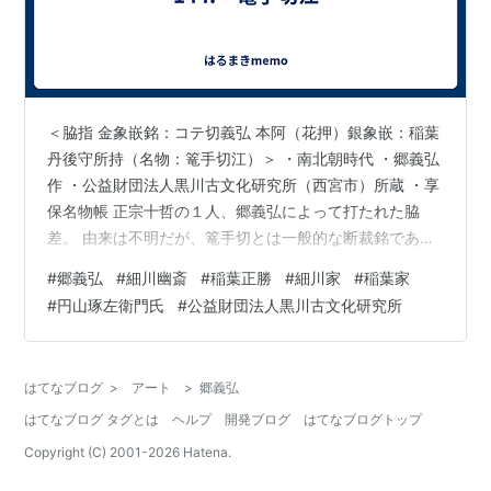
＜脇指 金象嵌銘：コテ切義弘 本阿（花押）銀象嵌：稲葉
丹後守所持（名物：篭手切江）＞ ・南北朝時代 ・郷義弘
作 ・公益財団法人黒川古文化研究所（西宮市）所蔵 ・享
保名物帳 正宗十哲の１人、郷義弘によって打たれた脇
差。 由来は不明だが、篭手切とは一般的な断裁銘であ
る。 来歴は不明だが、細川家に伝わり、細川幽斎が所持
#
郷義弘
#
細川幽斎
#
稲葉正勝
#
細川家
#
稲葉家
していたが、 その後、相州小田原城主・稲葉丹後守正勝
#
円山琢左衛門氏
#
公益財団法人黒川古文化研究所
が入手した。 1626-34年の間に、正勝が本阿弥光温に命
じ、銀象嵌を入れさせた。 1634年、稲葉正利が細川忠利
の治める肥後熊本預かりとなった際、謝礼として忠利に
はてなブログ
>
アート
>
郷義弘
贈られた。 1662年には本阿弥家による折紙が100枚つけ
はてなブログ タグとは
ヘルプ
開発ブログ
はてなブログトップ
られた。 …
Copyright (C) 2001-
2026
Hatena.