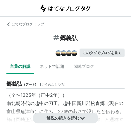
はてなブログ トップ
郷義弘
このタグでブログを書く
言葉の解説
ネットで話題
関連ブログ
郷義弘
(
アート
)
【
ごうのよしひろ
】
（？〜1325年（正中2年））
南北朝時代の越中の
刀工
。越中国新川郡松倉郷（現在の
富山県魚津市）に住み、27歳の若さで没したと伝わる。
解説の続きを読む
師は
岡崎正宗
または
佐伯則重
と云われ、「郷」と通称す
る（後世には「江」の字もあてられた）。正宗十哲の一