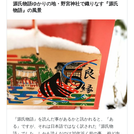
葉が飛び交っている。そんな人の流れに乗って、両側が
源氏物語ゆかりの地・野宮神社で織りなす『源氏
整備された竹藪になっている道を行く。 途中＜…
物語』の風景
『源氏物語』を読んだ事があるかと訊かれると、『あ
る』ですが、それは日本語ではなく訳された『源氏物
語』でした。しかも読んだのは20年近く前の事。 殆ど内