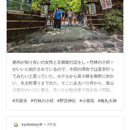
家内が知り合いの女性と京都旅行話をし＜竹林の小径＞
がいいと紹介されているので、今回の滞在では是非行っ
てみたいと思っていた。ホテルから富小路を御所に向か
い、丸太町通りまで出た。そこにあるバス停から、嵐山
方面行のバスに乗る。市バスが観光客で混み合う問題が
話題になっているが、この日は方々の神社でお祭りがあ
#
天龍寺
#
竹林の小径
#
野宮神社
#
小柴垣
#
梅丸大神
る（*1）ようで、バスが大宮通りを過ぎるあたりからぎ
ゅう詰めになってきた。 バスは丸太町通りをどんどん西
へ、JRの太秦駅や嵯峨嵐山駅を過ぎて嵐電の嵐山駅前に
•
やってきた。もはや日本ではない異郷で、いろいろな言
kyotostory🌸
3年前