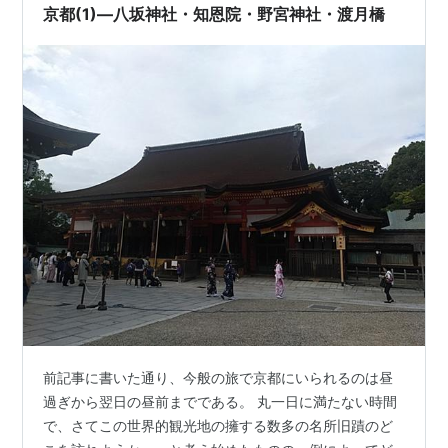
もないように見えるかもしれません。しかし、ここには
京都(1)―八坂神社・知恩院・野宮神社・渡月橋
平安時代から続く壮大な物語が…
前記事に書いた通り、今般の旅で京都にいられるのは昼
過ぎから翌日の昼前までである。 丸一日に満たない時間
で、さてこの世界的観光地の擁する数多の名所旧蹟のど