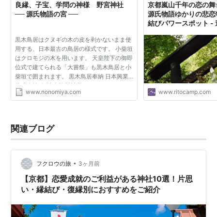
良縁、子宝、学問の神様 野宮神社
京都嵐山千年の恋の舞
── 源氏物語の宮 ──
源氏物語ゆかりの悲恋
結びパワースポット -
た。
黒木鳥居はクヌギの木の皮を剥かないまま使
用する、日本最古の鳥居の様式です。 小柴垣
はクロモジの木を用います。 天皇陛下の御即
位式で建てられる「大嘗祭」も黒木鳥居と小
柴垣で囲まれます。 黒木鳥居奉納 日本興業
株式会社 奉製 赤松製材所
www.nonomiya.com
www.ritocamp.com
関連ブログ
•
フクロウの旅
3ヶ月前
【京都】恋愛成就のご利益がある神社10選！片思
い・縁結び・復縁別におすすめをご紹介