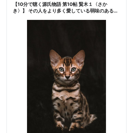
参考になれば幸いです。 源氏物語京都スタ…
【10分で聴く源氏物語 第10帖 賢木１〈さか
き〉】 その人をより多く愛している弱味のある自
分は心を乱さないではいられないであろう‥野宮ま
で尋ねてきた源氏に複雑な御息所。哀しくていじ
らしい女心by😿