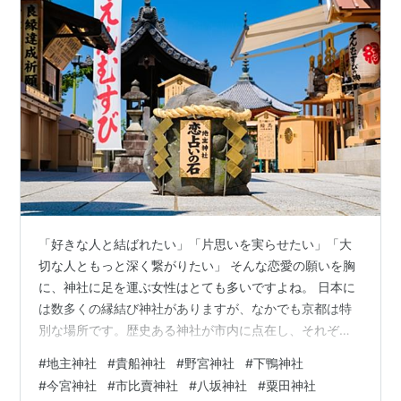
「好きな人と結ばれたい」「片思いを実らせたい」「大
切な人ともっと深く繋がりたい」 そんな恋愛の願いを胸
に、神社に足を運ぶ女性はとても多いですよね。 日本に
は数多くの縁結び神社がありますが、なかでも京都は特
別な場所です。歴史ある神社が市内に点在し、それぞれ
個性豊かなご利益と雰囲気を持っています。「京都に行
#
地主神社
#
貴船神社
#
野宮神社
#
下鴨神社
ったら、恋愛成就の神社にお参りしたい！」と憧れる方
#
今宮神社
#
市比賣神社
#
八坂神社
#
粟田神社
も多いのではないでしょうか。 この記事では、京都で恋