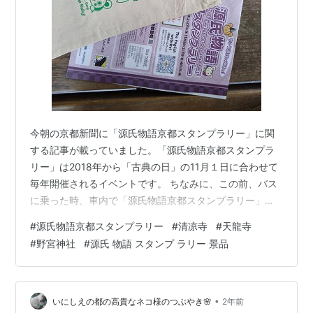
今朝の京都新聞に「源氏物語京都スタンプラリー」に関
する記事が載っていました。「源氏物語京都スタンプラ
リー」は2018年から「古典の日」の11月１日に合わせて
毎年開催されるイベントです。 ちなみに、この前、バス
に乗った時、車内で「源氏物語京都スタンプラリー」の
広告を見付けると、何の関係もないのに…ちょっぴり…嬉
#
源氏物語京都スタンプラリー
#
清凉寺
#
天龍寺
しい気持ちになりました😅 という事で、今回は前回の
#
野宮神社
#
源氏 物語 スタンプ ラリー 景品
『スタンプラリーで巡る古都の魅力・源氏物語京都スタ
ンプラリー』に続き、今日から始まった「源氏物語京都
スタンプラリー」に今朝、直接参加したので、その感想
を投稿させていただきます。ご興味がある方に少しでも
•
いにしえの都の高貴なネコ様のつぶやき🌸
2年前