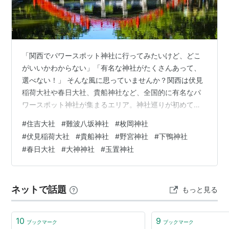
「関西でパワースポット神社に行ってみたいけど、どこ
がいいかわからない」「有名な神社がたくさんあって、
選べない！」 そんな風に思っていませんか？関西は伏見
稲荷大社や春日大社、貴船神社など、全国的に有名なパ
ワースポット神社が集まるエリア。神社巡りが初めての
方でも、きっと心が動く出会いがあるはずです。 この記
#
住吉大社
#
難波八坂神社
#
枚岡神社
事では、女性初心者の方に向けて、関西（大阪・京都・
#
伏見稲荷大社
#
貴船神社
#
野宮神社
#
下鴨神社
奈良・兵庫・滋賀・和歌山）のおすすめパワースポット
#
春日大社
#
大神神社
#
玉置神社
神社を15か所ご紹介します。エリア別に分けているの
で、旅行やお出かけの計画にもぜひ役立ててみてくださ
い！」 ぜひ最後まで読んで、あなたにぴったりの神社を
ネットで話題
もっと見る
見つけてみてくださいね。 そもそも「パワース…
10
9
ブックマーク
ブックマーク