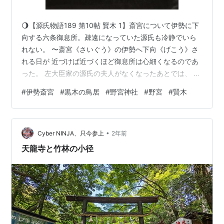
🌖【源氏物語189 第10帖 賢木 1】斎宮について伊勢に下
向する六条御息所。疎遠になっていた源氏も冷静でいら
れない。 〜斎宮《さいぐう》の伊勢へ下向《げこう》さ
れる日が 近づけば近づくほど御息所は心細くなるのであ
った。 左大臣家の源氏の夫人がなくなったあとでは、 世
間も今度は源氏と御息所が公然と夫婦になるものと噂し
#
伊勢斎宮
#
黒木の鳥居
#
野宮神社
#
野宮
#
賢木
ていたことであるし、 六条の邸の人々もそうした喜びを
予期して興奮していたものであるが、 現われてきたこと
は全然反対で、 以前にまさって源氏は冷淡な態度を取り
•
出したのである。 これだけの反感を源氏に持たれるよう
Cyber NINJA、只今参上
2年前
なことが夫人の病中にあったことも、 もはや疑う余地も
天龍寺と竹林の小径
ないことであると御息所…