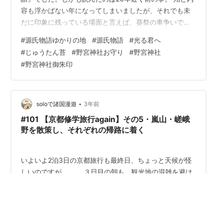
容も浮かばない年になってしまいましたが、それでも未
だに印象に残っている場面と言えば、葵祭の車争いで深
い傷を負った六条御息所がその悔しさのあまり生霊にな
#
源氏物語ゆかりの地
#
源氏物語
#
光る君へ
て葵の上を殺すという恐ろしいシーンです。その後、六
#
じゅうたん苔
#
野宮神社お守り
#
野宮神社
条御息所は嵐山のとある場所で光源氏と別れをするので
#
野宮神社御朱印
す。 今回の投稿は『源氏物語』の「賢木」巻で登場する
野宮神社をご紹介させていただきます。 源氏物語ゆかり
の地・嵐山＆嵯峨野 嵐山～野宮神社 野宮神社 野宮神
社・源氏物語 源氏物語・賢木 賢木 サカキの…
•
soloで諸国漫遊
3年前
#101 【京都修学旅行again】その5・嵐山・嵯峨
野を散策し、それぞれの帰路に着く
いよいよ2泊3日の京都旅行も最終日、ちょっと天候が怪
しいのですが、、、 ３日目の朝も、観光地の混雑を避け
るため早々にホテルを出発です。 京都駅7時 昨晩からの
雨がなんとか上がった空模様で一安心。 JR嵐山駅7:30
ここからしばし歩きます。 嵐電嵐山駅7:40 まだ商店は開