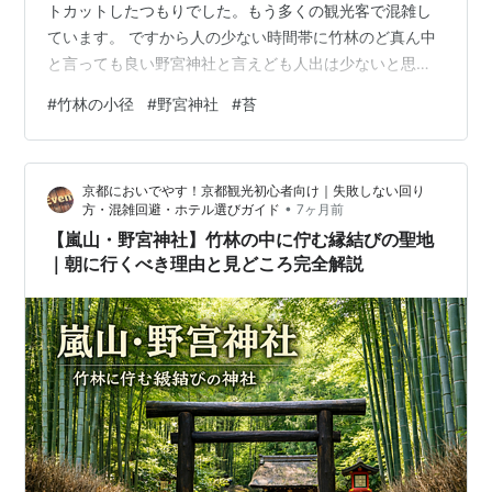
トカットしたつもりでした。もう多くの観光客で混雑し
ています。 ですから人の少ない時間帯に竹林のど真ん中
と言っても良い野宮神社と言えども人出は少ないと思っ
ていました。所がこの人の多さでした。 竹林に落書きが
#
竹林の小径
#
野宮神社
#
苔
されていた後を補修したようです。とんでもないことで
す。 野宮神社の正面に建つ黒木の鳥居です。木の皮を剥
がさずに樹皮が付いたままのクヌギの木で作られていま
京都においでやす！京都観光初心者向け｜失敗しない回り
す。 竹で作られた神輿が展示されていました。 大山弁財
•
方・混雑回避・ホテル選びガイド
7ヶ月前
天です。 縁結びなんですね。 愛宕大神です。 御本殿で
【嵐山・野宮神社】竹林の中に佇む縁結びの聖地
すが、人が多くて正面から撮れません…
｜朝に行くべき理由と見どころ完全解説