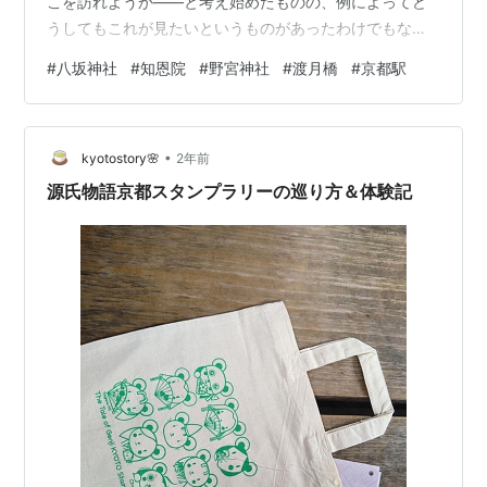
こを訪れようか――と考え始めたものの、例によってど
うしてもこれが見たいというものがあったわけでもない
ので最初は途方に暮れてしまった。 そこで取り敢えず頭
#
八坂神社
#
知恩院
#
野宮神社
#
渡月橋
#
京都駅
に浮かぶ神社仏閣について概要をネットで眺めることに
したが、間もなくそのほとんどが参詣者に拝観料を課し
ていることに気付いた。 一つ二つならともかく、このよ
•
うな所をいくつも訪れるとなると結構まとまった金額に
kyotostory🌸
2年前
なり、境内を散策しながら社殿伽藍を全体的に仰ぎ見た
源氏物語京都スタンプラリーの巡り方＆体験記
いと欲しているだけの者にとってはどうも釈然と…