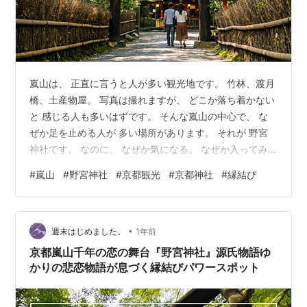
嵐山は、 正直に言うと人が多い観光地です。 竹林、渡月
橋、土産物屋。 写真は撮れますが、 どこか落ち着かない
と 感じる人も多いはずです。 そんな嵐山の中心で、 な
ぜか足を止める人が 多い場所があります。 それが 野宮
神社です。 なのに、 なぜか気になる。 なぜか入ってみ
たくなる。 野宮神社は、 そんな不思議な引力を持つ神社
#
嵐山
#
野宮神社
#
京都観光
#
京都神社
#
縁結び
です。 竹林の小径の途中にある「境界の神社」という立
地 黒木鳥居が放つ、京都でも異質な存在感 縁結び神社と
して「軽く扱われない」理由 体験視点｜実際に参拝して
•
強く印象に残ったこと 派手さがないから選ばれる野宮神
週末はじめました。
1年前
社のお守り 野宮神社に専用駐車場はある？【注意点あ
京都嵐山千年の恋の舞台『野宮神社』源氏物語ゆ
り】 アクセスと…
かりの悲恋物語が息づく縁結びパワースポット