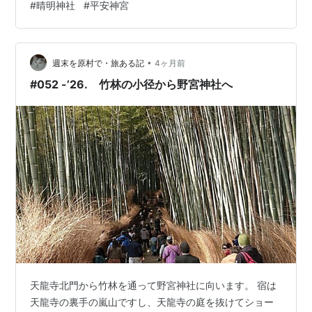
#
晴明神社
#
平安神宮
愛成就のご利益があるとされる神社を10社、丁寧にご紹
介します。「片思いを叶えたい」「素敵な出会いがほし
い」「復縁したい」など、あなたの状況に合ったスポッ
トを見つけていただけたら嬉しいです。 初め…
•
週末を原村で・旅ある記
4ヶ月前
#052 -’26. 竹林の小径から野宮神社へ
天龍寺北門から竹林を通って野宮神社に向います。 宿は
天龍寺の裏手の嵐山ですし、天龍寺の庭を抜けてショー