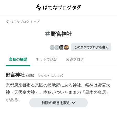
はてなブログ トップ
野宮神社
このタグでブログを書く
言葉の解説
ネットで話題
関連ブログ
野宮神社
(
地理
)
【
ののみやじんじゃ
】
京都府京都市右京区の嵯峨野にある神社。祭神は野宮大
神（天照皇大神）。樹皮がついたままの「黒木の鳥居」
がある。
解説の続きを読む