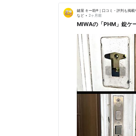
鍵屋 キー助®｜口コミ・評判も掲載
•
など
2ヶ月前
MIWAの「PHM」錠