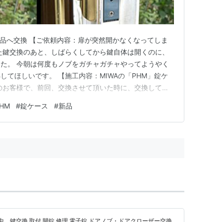
を新品へ交換 【ご依頼内容：扉が突然開かなくなってしま
た鍵交換のあと、しばらくしてから鍵自体は開くのに、
た。 今朝は何度もノブをガチャガチャやってようやく
してほしいです。 【施工内容：MIWAの「PHM」錠ケ
のお客様で、前回、交換させて頂いた時に、交換してい
伝えしておりましたので、来るべき時が来たという感じで
HM
#
錠ケース
#
新品
ンダー交換ではなく、扉内部の錠ケース(錠前ケース)に起
結果、ラッチボ…
中。鍵交換 取付 開錠 修理 電子錠 ドアノブ・ドアクローザー交換