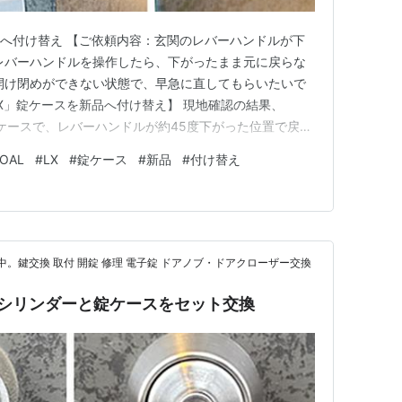
新品へ付け替え 【ご依頼内容：玄関のレバーハンドルが下
レバーハンドルを操作したら、下がったまま元に戻らな
開け閉めができない状態で、早急に直してもらいたいで
LX」錠ケースを新品へ付け替え】 現地確認の結果、
の錠ケースで、レバーハンドルが約45度下がった位置で戻ら
した。 内部バネの金属疲労による破断が原因として疑
OAL
#
LX
#
錠ケース
#
新品
#
付け替え
によるものか製品の個体差によるものかは、外観からは断
シリンダー・…
中。鍵交換 取付 開錠 修理 電子錠 ドアノブ・ドアクローザー交換
4」シリンダーと錠ケースをセット交換