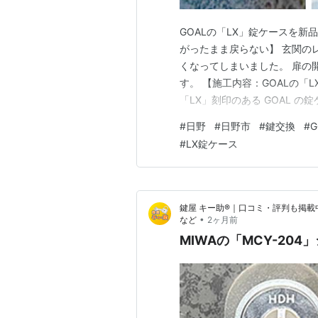
GOALの「LX」錠ケースを
がったまま戻らない】 玄関の
くなってしまいました。 扉の
す。 【施工内容：GOALの「
「LX」刻印のある GOAL 
なくなっていることを確認しま
#
日野
#
日野市
#
鍵交換
#
G
われるケースですが、使い方
#
LX錠ケース
定できません。 作業に入り、
鍵屋 キー助®｜口コミ・評判も掲載
•
など
2ヶ月前
MIWAの「MCY-20