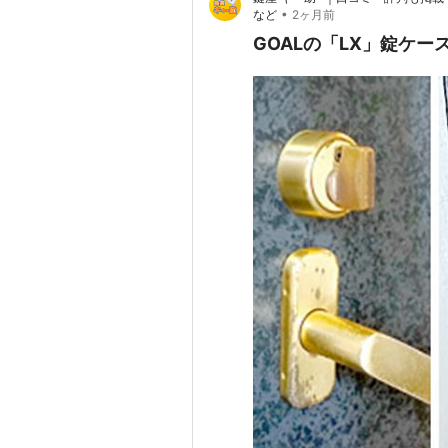
•
など
2ヶ月前
GOALの「LX」錠ケ