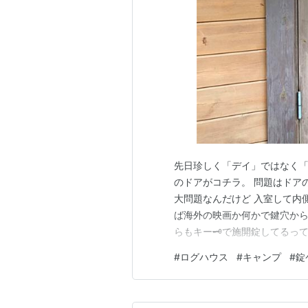
先日珍しく「デイ」ではなく
のドアがコチラ。 問題はドア
大問題なんだけど 入室して内
ば海外の映画か何かで鍵穴か
らもキー🗝️で施開錠してる
う側が丸見えって訳じゃない
#
ログハウス
#
キャンプ
#
錠
存在するのか…。 それにして
同）に行くケースだと、 開錠