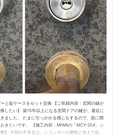
リンダーと錠ケースをセット交換 【ご依頼内容：玄関の鍵が
換したい】 築15年以上になる玄関ドアの鍵が、最近に
きました。 たまに引っかかる感じもするので、急に開
きたいです。 【施工内容：MIWAの「MCY-204」シ
換】 今回の不具合は、シリンダーの摩耗に加えて錠ケ