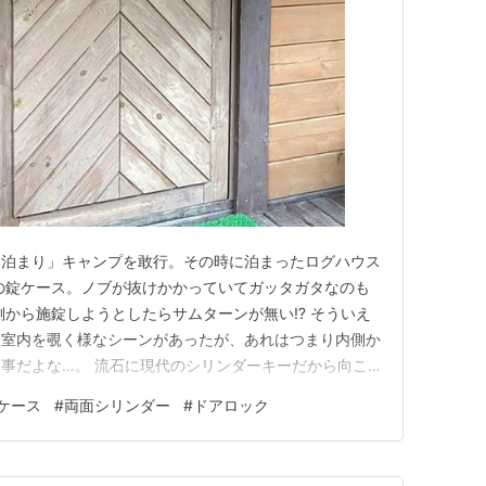
「泊まり」キャンプを敢行。その時に泊まったログハウス
の錠ケース。ノブが抜けかかっていてガッタガタなのも
側から施錠しようとしたらサムターンが無い⁉︎ そういえ
ら室内を覗く様なシーンがあったが、あれはつまり内側か
って事だよな…。 流石に現代のシリンダーキーだから向こ
にしても、その名残で内側からもキーでロックする方式が
ケース
#
両面シリンダー
#
ドアロック
も例えば複数人で泊まっていて、夜中にトイレ（屋外共
したまま行くか… キ…