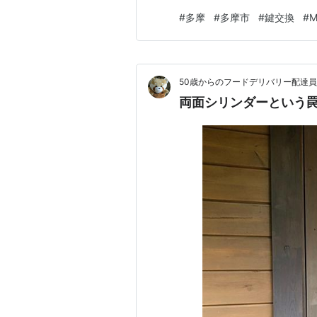
ース内部の劣化も重なって生じ
#
多摩
#
多摩市
#
鍵交換
#
M
解決にはならないと判断し、MI
をセットで新品に交換しました
50歳からのフードデリバリー配達員
両面シリンダーという