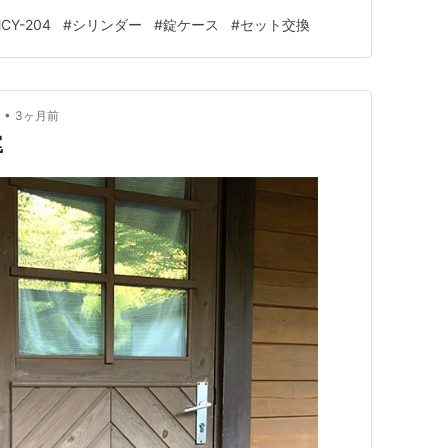
ていました。 どちらか一方だけを交換しても根本的な
CY-204
#
シリンダー
#
錠ケース
#
セット交換
WAの「MCY-204」シリンダーとLAタイプの錠ケース
…
•
3ヶ月前
罠