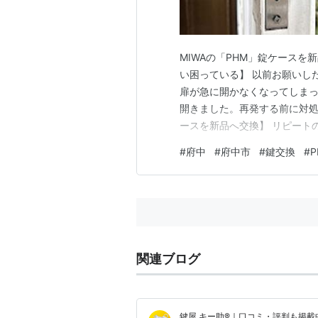
MIWAの「PHM」錠ケース
い困っている】 以前お願いし
扉が急に開かなくなってしまっ
開きました。再発する前に対処
ースを新品へ交換】 リピート
ない部分が寿命に近い旨はお
#
府中
#
府中市
#
鍵交換
#
P
す。 今回は前回のようなシリ
きた不具合への対応で、診断の
関連ブログ
鍵屋 キー助®｜口コミ・評判も掲載