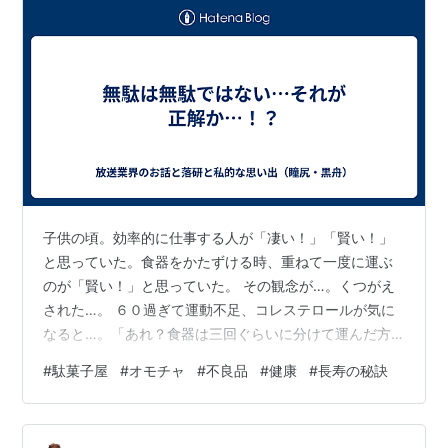
子供の頃。効率的に仕事する人が「凄い！」「賢い！」
と思っていた。食器をかたずける時、重ねて一度に運ぶ
のが「賢い！」と思っていた。 その観念が…。くつがえ
された…。 ６０過ぎて運動不足、コレステロールが気に
なると…。「あれ？食器は三回ぐらいに分けて運んだ方
が運動になるんじゃねーの！」と思う。 そうなのだ！洗
#
駄菓子屋
#
オモチャ
#
不良品
#
健康
#
長寿の秘訣
濯物だって二度に分けて干したり、ハンガーを用意して
なくて取りに行ったりするのが運動不足には良いのだ。
昔「お馬鹿な主婦だな~」と思っていたサザエさん的な人