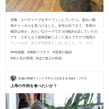
先般、ユーチューブをサーフィンしていたら、面白い動
画チャンネルを見つけました。女性が出てきて「長寿の
秘訣は何か」みたいなテーマで2つの秘訣を話していたの
です。小生ももう後期高齢に入った老人ですので無関心
でいられず、思わず全部見てしまいました。で、その女
性が言うには長寿の秘訣の一つ目はまず笑いを忘れない
#
NK細胞
#
神経ペプチド
#
長寿の秘訣
こと。これは昔から言われているので、特筆することで
#
性と生の関係
#
ぼけ老人の性欲
はないですね。かつて指圧の大家で有名な浪越徳次郎先
生も「押せば命の泉湧く」などと言って笑いと指圧が健
康にいいと喧伝していました。 ネット情報によります
と、笑いは脳に刺激を与え、情報伝達物資の「神経ペプ
•
永遠の幸福マインドで今ココを生きる diary
2年前
チド」を多く生成する効果があるとか。この神経ペプ…
上等の牛肉を食べたいか？