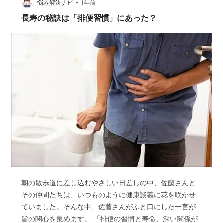
•
が健康なのだ。スーパーの買い物だって買い忘れて、も
悩み解決ナビ
1年前
う一度、自転車で買いに行ったら運動量が増える。私の
長寿の秘訣は「排便習慣」にあった？
両親など、よくそんなことをしていた。 ち…
朝の散歩道に差し込むやさしい日差しの中、佐藤さんと
その仲間たちは、いつものように健康談義に花を咲かせ
ていました。そんな中、佐藤さんがふと口にした一言が
皆の関心を集めます。 「排便の習慣と寿命、深い関係が