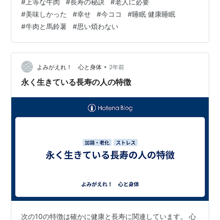
#
上等な牛肉
#
長寿の秘訣
#
老人に必要
上等の牛肉」という小見出しに目を奪われました。 「ほ
#
美味しかった
#
幸せ
#
今ココ
#
睡眠 健康睡眠
ら、やっぱり牛肉だ。」という感じです。 高齢になる
#
牛肉と馬鈴薯
#
思い煩わない
と、食欲にも波が出てくる様子です。 食生活や睡眠な
ど、ベストでなくても、ある程度の質を維持できていれ
ば問題にしない方が良いのでしょう。 でも、繊細な人
は、神経質なほどに、昨晩、眠れなかった…
•
よみがえれ！ 心と身体
2年前
永く生きている長寿の人の特徴
次の10の特徴は確かに健康と長寿に関連しています。 心