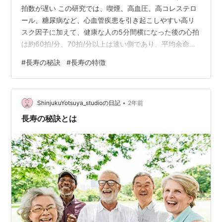
拍数が遅い この研究では、喫煙、高血圧、高コレステロ
ール、糖尿病など、心血管疾患を引き起こしやすい高リ
スク因子に加えて、健康な人の5分間横になった後の心拍
は約60拍/分、70拍/分以上は速い側であり、平均余命は
心拍が1回増えるごとに4か月短くなる可能性があること
#
長寿の秘訣
#
長寿の特徴
がわかりました。 心拍が70~89拍/分の人の平均余命は3
年6か月です。 90~99回/分、8年の寿命短縮。 毎分100
回を超えると、寿命が13年短くなる可能性があります。
•
人間の一生の総心拍数は約25億回で、毎分60回の心拍の
ShinjukuYotsuya_studioの日記
2年前
人に比べて、毎分90回の心拍の人は20年で3億倍も鼓動
長寿の秘訣とは
し…