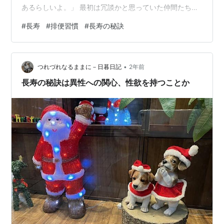
あるらしいよ。」 最初は冗談かと思っていた仲間たち
も、佐藤さんの穏やかな口調と納得のいく説明に、どん
#
長寿
#
排便習慣
#
長寿の秘訣
どん引き込まれていきました。 毎日の排便は「健康のバ
ロメーター」 佐藤さんによると、最近の研究では以下の
ようなことが分かってきています： 健康な人の排便は1日
•
1～2回が理想的（多くても3回以内） 排便がスムーズで
つれづれなるままに－日暮日記
2年前
あることも大事（無理にいきまない） 排便リズムの乱れ
長寿の秘訣は異性への関心、性欲を持つことか
は腸内環境の不調のサイン 腸の調子…