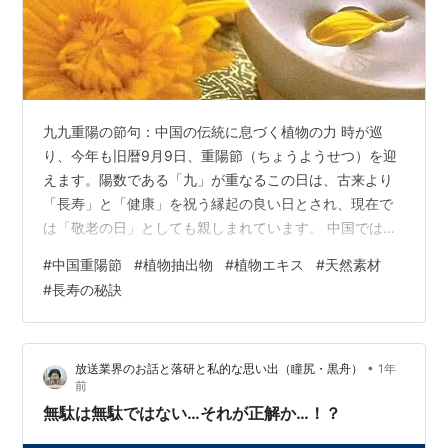
九九重陽の節句：中国の伝統に息づく植物の力 時が巡
り、今年も旧暦9月9日、重陽節（ちょうようせつ）を迎
えます。陽数である「九」が重なるこの日は、古来より
「長寿」と「健康」を祝う縁起の良い日とされ、現在で
は「敬老の日」としても親しまれています。 中国では、
この重陽節に、先人の知恵と自然の恵みを活かした独自
#
中国重陽節
#
植物抽出物
#
植物エキス
#
天然素材
の習俗が根付いており、それは現代の植物抽出物（植提/
#
長寿の秘訣
しょくてい）産業の根幹とも深く繋がっています。 重陽
節の由来と植物を活用した習俗 1. 登高（とうこう）：生
命力を高める儀式 重陽節の代表的な習俗は、家族や友人
•
放送業界のお話と落研と私的な思い出（瞳尻・黒舟）
1年
と連れ立って小高い丘や山に登る「登高」です。これ
前
は、陽の気が高まる場所で邪気を払い、…
無駄は無駄ではない…それが正解か…！？