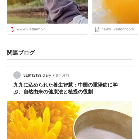
www.vietnam.vn
news.livedoor.com
関連ブログ
•
SEIK1219’s diary
9ヶ月前
九九に込められた養生智慧：中国の重陽節に学
ぶ、自然由来の健康法と植提の役割