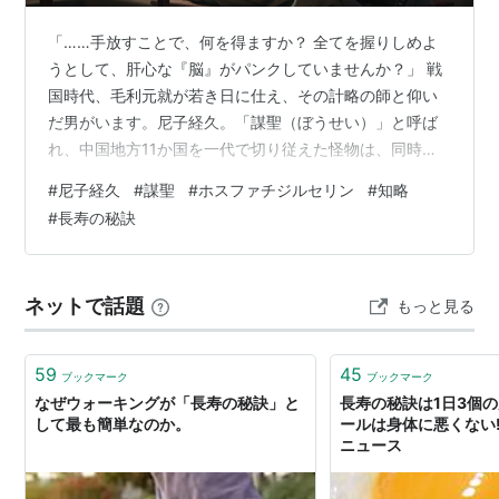
「……手放すことで、何を得ますか？ 全てを握りしめよ
うとして、肝心な『脳』がパンクしていませんか？」 戦
国時代、毛利元就が若き日に仕え、その計略の師と仰い
だ男がいます。尼子経久。「謀聖（ぼうせい）」と呼ば
れ、中国地方11か国を一代で切り従えた怪物は、同時に
「聖人のような無欲さ」で知られていました。家臣が自
#
尼子経久
#
謀聖
#
ホスファチジルセリン
#
知略
分の持ち物を褒めれば即座に与え、冬には大切な松の木
#
長寿の秘訣
を薪にして部下を温める。亡くなる時、手元には何も残
っていなかったと言います。
ネットで話題
もっと見る
59
45
ブックマーク
ブックマーク
なぜウォーキングが「長寿の秘訣」と
長寿の秘訣は1日3個
して最も簡単なのか。
ールは身体に悪くない!?
ニュース