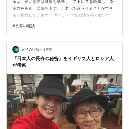
家は、良い態度は健康を助長し、ストレスを軽減し、免
疫力を高め、病気を予防し、老化を遅らせることができ
ると指摘しています。 ネガティブな感情が長く続いてい
る人は健康に害を及ぼします。 伝統的な中国医学では、
#
長寿の秘訣
「すべての病気は気から生まれる」と信じており、ネガ
ティブな感情は肺を傷つけ、免疫力を低下させ、さまざ
まな病気につながる可能性があります。 また、常に怒っ
•
ている人は、一般の人々よりも心臓病になる可能性が
メイの記録
3年前
19%高いという研究結果もあります。 そして、怒ってい
「日本人の長寿の秘密」をイギリス人とロシア人
るときにあえて怒らず、我慢して怒りを表…
が考察