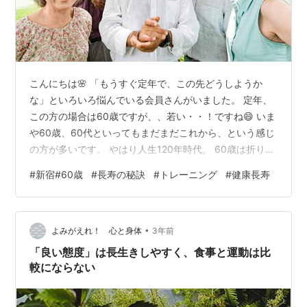
こんにちは🌸 「もうすぐ定年で、この先どうしようか
な」といろいろ悩んでいる会員さんがいました。 定年、
この方の場合は60歳ですが、、若い・・！ですね😄 いま
や60歳、60代といってもまだまだこれから、という感じ
の方が多いです。 やはり人生120年時代。 60歳は折り返
し地点ですね！ これから何をしようかたくさん悩んで、
#
新宿#60歳
#
長寿の秘訣
#
トレーニング
#
健康長寿
たくさん新しいことをして脳を活性化していただきたい
です😁 そんな長寿の時代に、今日は『共生の技術』から
長寿の秘訣をご紹介🍀 思考や感情はただ消えていくよう
•
に思えますがネガティブな考えや感情が脳を占めるたび
よみがえれ！ 心と身体
3年前
に痕跡が残ります。 その痕跡が蓄積してうつ病になった
「良い態度」は長生きしやすく、食事と運動は比
り記憶力が低下したり退行…
較にならない