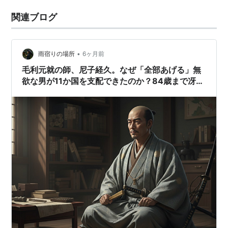
関連ブログ
•
雨宿りの場所
6ヶ月前
毛利元就の師、尼子経久。なぜ「全部あげる」無
欲な男が11か国を支配できたのか？84歳まで冴え
渡った脳を維持する「謀聖」の資材配備。