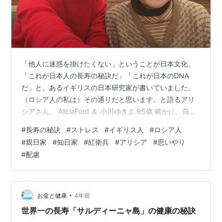
「他人に迷惑を掛けたくない」ということが日本文化、
「これが日本人の長寿の秘訣だ」「これが日本のDNA
だ」と、あるイギリスの日本研究家が書いていました。
（ロシア人の私は）その通りだと思います。と語るアリ
シアさん。 AliciaFord ＆ 小川ゆきよ 95歳 確かに、自主
的にマスクを着用し、規制を守り、ワクチンを接種して
#
長寿の秘訣
#
ストレス
#
イギリス人
#
ロシア人
コロナ禍に対処する人々が多かったからこそ、日本では
#
親日家
#
知日家
#
紅衛兵
#
アリシア
#
思いやり
欧米や中国、ロシアと大きく異なり、ワクチンパスポー
#
配慮
トを強要することなく、強制を巡るゴタゴタ騒動のスト
レスは格段に少なくて済んだ。 「他人に迷惑を掛けたく
ない」し、幼な子や年老いた人、病める人や妊産婦さん
を大切に守りたいからこそ、…
•
お金と健康
4年前
世界一の長寿「サルディーニャ島」の健康の秘訣