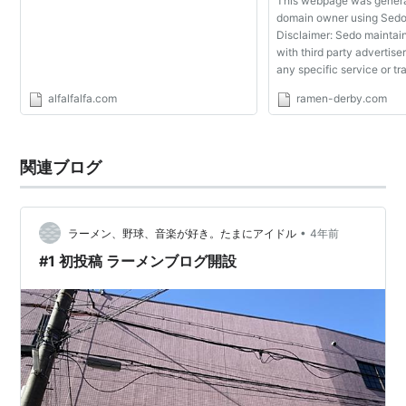
This webpage was genera
domain owner using Sedo
Disclaimer: Sedo maintain
with third party advertise
any specific service or tr
controlled by Sedo nor doe
alfalfalfa.com
ramen-derby.com
imply its association, en
recommendation.
関連ブログ
•
ラーメン、野球、音楽が好き。たまにアイドル
4年前
#1 初投稿 ラーメンブログ開設