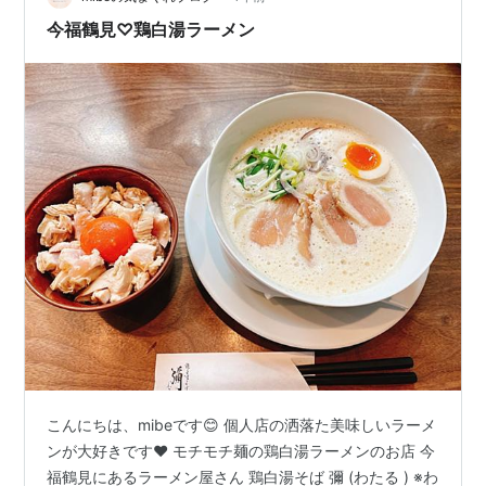
チェーン店以外の家系な…
今福鶴見♡鶏白湯ラーメン
こんにちは、mibeです😊 個人店の洒落た美味しいラーメ
ンが大好きです❤️ モチモチ麺の鶏白湯ラーメンのお店 今
福鶴見にあるラーメン屋さん 鶏白湯そば 彌 (わたる ) ※わ