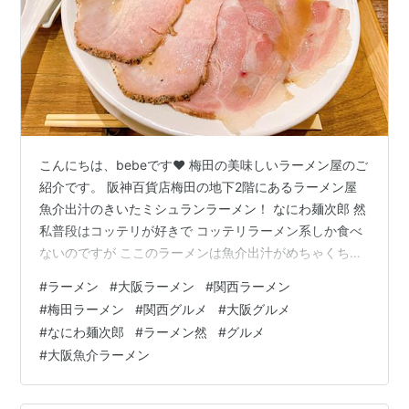
こんにちは、bebeです❤️ 梅田の美味しいラーメン屋のご
紹介です。 阪神百貨店梅田の地下2階にあるラーメン屋
魚介出汁のきいたミシュランラーメン！ なにわ麺次郎 然
私普段はコッテリが好きで コッテリラーメン系しか食べ
ないのですが ここのラーメンは魚介出汁がめちゃくちゃ
効いてて ほんまに美味しいんですよ！！✨✨ チャーシュ
#
ラーメン
#
大阪ラーメン
#
関西ラーメン
ーも香ばしくて 噛めば噛むほど旨味がってやつです。 ミ
#
梅田ラーメン
#
関西グルメ
#
大阪グルメ
シュランラーメンらしく どこか上品、でも味が深みがあ
#
なにわ麺次郎
#
ラーメン然
#
グルメ
るので 食べ応えがあるラーメンです💓 店内も静かで 女
#
大阪魚介ラーメン
性も1人で行きやすいと思います。 店内に入ると初めにラ
ーメンをレジで注文し、 お会計するスタイルです。 ぜひ
行って…