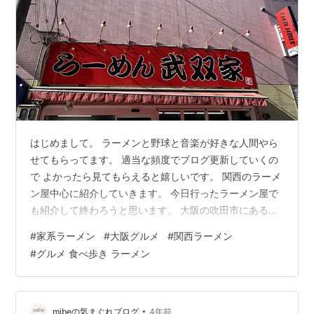
はじめまして。 ラーメンと野球と音楽が好きな人間やら
せてもらってます。 適当な頻度でブログ更新していくの
で よかったら見てもらえると嬉しいです。 関西のラーメ
ン屋中心に紹介していきます。 今日行ったラーメン屋で
も紹介して終わろうと思います。 大阪の吹田市にある
「武双家」さんです。 家系ラーメンのお店で大学の近く
#
家系ラーメン
#
大阪グルメ
#
関西ラーメン
ということもあり ランチ時は混雑すると聞いていたので
#
グルメ 食べ歩き ラーメン
少し早めに来店 ライス無料はありがたい！！！ 店に入っ
て食券購入して列に並んで入店 久々に固め濃いめ多め海
苔とっぴんぐ 美味しかったです。 ライスも無料なのに大
盛で幸せでした。 明日からダイエットします。 大阪では
•
mibeの気まぐれブログ
4年前