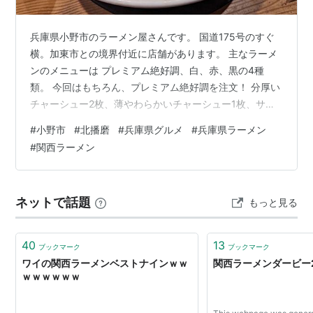
兵庫県小野市のラーメン屋さんです。 国道175号のすぐ
横。加東市との境界付近に店舗があります。 主なラーメ
ンのメニューは プレミアム絶好調、白、赤、黒の4種
類。 今回はもちろん、プレミアム絶好調を注文！ 分厚い
チャーシュー2枚、薄やわらかいチャーシュー1枚、サイ
コロ形のチャーシューが4,5個とまさに具だくさん！ ス
#
小野市
#
北播磨
#
兵庫県グルメ
#
兵庫県ラーメン
ープもとっても濃厚🤤 このラーメンだけをおかずにして
#
関西ラーメン
ライスが食べれるほどです。 プレミアムは1日10食（土
日祝は20食）限定とのことですが、今回は土曜日の21時
くらいでも注文できました！ みなさんも気になったら、
ネットで話題
もっと見る
とりあえず声をかければ注文できるかもしれません！
40
13
ブックマーク
ブックマーク
ワイの関西ラーメンベストナインｗｗ
関西ラーメンダービー2
ｗｗｗｗｗｗ