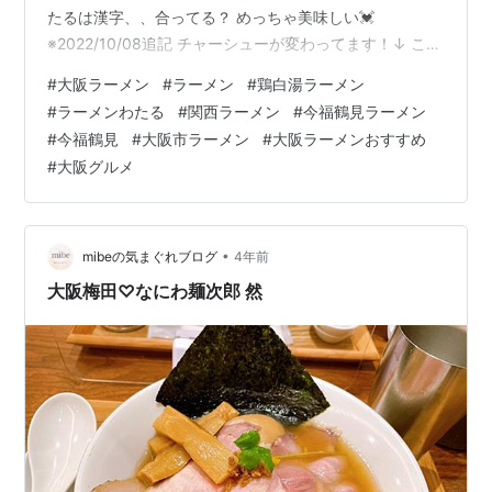
たるは漢字、、合ってる？ めっちゃ美味しい💓
※2022/10/08追記 チャーシューが変わってます！↓ ここ
のモチっとした少し太めの麺と とろ〜りスープが本当に
#
大阪ラーメン
#
ラーメン
#
鶏白湯ラーメン
ツボです コッテリでも後味が重くない味がツボです レア
#
ラーメンわたる
#
関西ラーメン
#
今福鶴見ラーメン
チャーシューも美味しい💓 兵庫但馬鶏のムネ肉を使用！
#
今福鶴見
#
大阪市ラーメン
#
大阪ラーメンおすすめ
レアチャーシューは早めに食べた方が良いらしいです🥰
#
大阪グルメ
そしてそして このミニ鳥丼も美味しかったですよ💓 味は
薄めかな？ ここのラーメン屋さんは ダイブ飯という…
•
mibeの気まぐれブログ
4年前
大阪梅田♡なにわ麺次郎 然