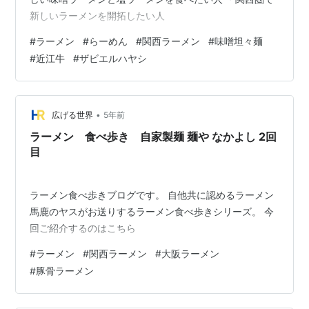
新しいラーメンを開拓したい人
#
ラーメン
#
らーめん
#
関西ラーメン
#
味噌坦々麺
#
近江牛
#
ザビエルハヤシ
•
広げる世界
5年前
ラーメン 食べ歩き 自家製麺 麺や なかよし 2回
目
ラーメン食べ歩きブログです。 自他共に認めるラーメン
馬鹿のヤスがお送りするラーメン食べ歩きシリーズ。 今
回ご紹介するのはこちら
#
ラーメン
#
関西ラーメン
#
大阪ラーメン
#
豚骨ラーメン