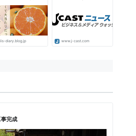
ｅＲｙ ｄｉａＲｙ
ered by ライブドアブロ
iis-diary.blog.jp
www.j-cast.com
工事完成