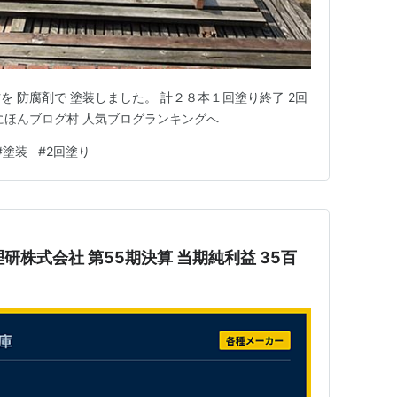
 防腐剤で 塗装しました。 計２８本１回塗り終了 2回
にほんブログ村 人気ブログランキングへ
#
塗装
#
2回塗り
三愛理研株式会社 第55期決算 当期純利益 35百