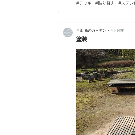
#
デッキ
#
貼り替え
#
ステン
•
里山 森のガ－デン
4ヶ月前
塗装