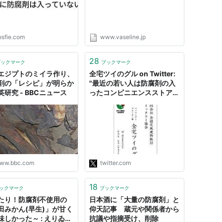
osfie.com
www.vaseline.jp
28
ブックマーク
ブックマーク
エジプトのミイラ作り、
全宅ツイのグル on Twitter:
剤の「レシピ」が明らか
"最近の若い人は防腐剤の入
英研究 - BBCニュース
ったコンビニエンスストアの
ご飯ばかり食べているから、
彼らが死んでも彼らの死体は
腐らない。初めて入った和食
屋さんで、そう話す大将に頷
きながら刺身定食を食べてい
ます。帰りたい。"
ww.bbc.com
twitter.com
18
ックマーク
ブックマーク
たり！防腐剤不使用の
日本酒に「大量の防腐剤」と
田みかん(早生)」が甘く
仰天記事 蔵元や関係者から
味しかった～ : えりゐの
抗議や指摘受け、削除