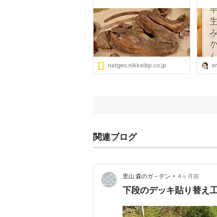
Ｅｖ
Pow
グ
natgeo.nikkeibp.co.jp
er
関連ブログ
•
里山 森のガ－デン
4ヶ月前
下段のデッキ貼り替え