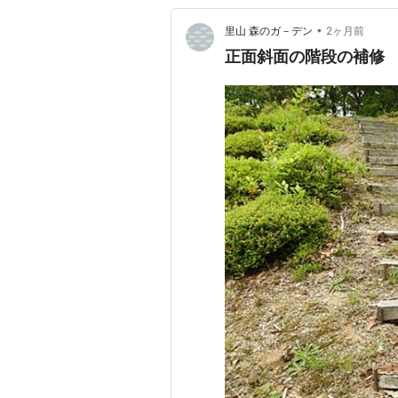
•
里山 森のガ－デン
2ヶ月前
正面斜面の階段の補修