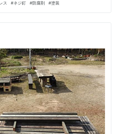
レス
#
ネジ釘
#
防腐剤
#
塗装