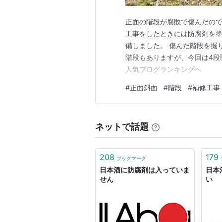
正面の階段が腐敗で傷んだので
工事をしたときには防腐剤を
備しました。 傷んだ階段を掘
階段もありますが、今回は4段
人気ブログランキングへ
#
正面斜面
#
階段
#
補修工事
ネットで話題
208
179
ブックマーク
日本酒に防腐剤は入っていま
日本
せん
い