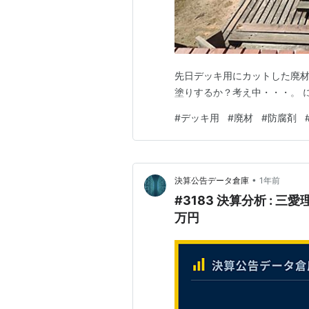
先日デッキ用にカットした廃材を
塗りするか？考え中・・・。 
#
デッキ用
#
廃材
#
防腐剤
•
決算公告データ倉庫
1年前
#3183 決算分析 : 
万円