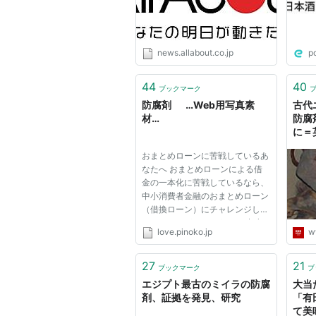
news.allabout.co.jp
p
44
40
ブックマーク
防腐剤 …Web用写真素
古代
材…
防腐
に＝
おまとめローンに苦戦しているあ
なたへ おまとめローンによる借
金の一本化に苦戦しているなら、
中小消費者金融のおまとめローン
（借換ローン）にチャレンジして
みてはいかがでしょうか？ 中小
love.pinoko.jp
w
消費者金融のおまとめローンな
ら、独自の審査基準で判断してく
れるからです。 そこで、今回は
27
21
ブックマーク
ブ
おまとめローンを借りられる中小
エジプト最古のミイラの防腐
大当
消...
剤、証拠を発見、研究
「有
て美