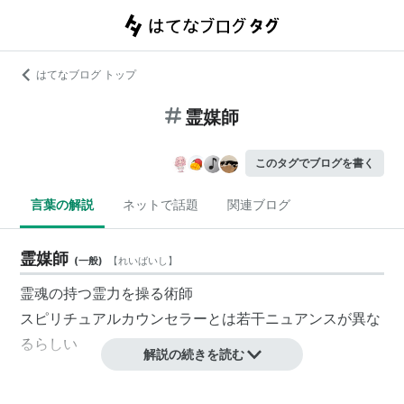
はてなブログ トップ
霊媒師
このタグでブログを書く
言葉の解説
ネットで話題
関連ブログ
霊媒師
(
一般
)
【
れいばいし
】
霊魂の持つ霊力を操る術師
スピリチュアルカウンセラーとは若干ニュアンスが異な
るらしい
解説の続きを読む