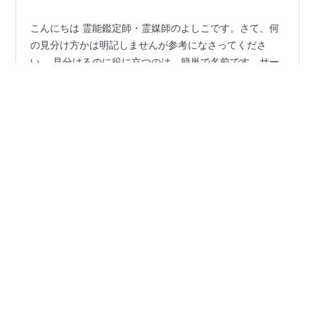
こんにちは 霊能鑑定師・霊媒師のよしこです。さて、何
の見分け方かは明記しませんが参考になさってくださ
い。 見分けるのに役に立つのは、簡単で名前です。サー
ビスを提供するにあたり自分に強い能力があればやらな
くても良い事が 「ネーミングで何者かになる事」です。
それっぽい横文字の名前や、それっぽい当て字の漢字名
#
霊視
#
霊能者
#
霊媒師
#
見分け方
よく見かけませんか？ その理由について考えてみてくだ
さい。 理由も簡単で 依頼する人が鑑定師や占い師の名前
を見た時に、 よく分からなくても「なんか凄い人、一般
•
とは違う力をもった人」 そんな風に思い込ませる事が重
永遠の幸福マインドで今ココを生きる diary
3年前
要、その必要があるからだからです。 ネーミングで”得体
死に対する態度について アウレリウス
の知れない感”を纏って何者かに…