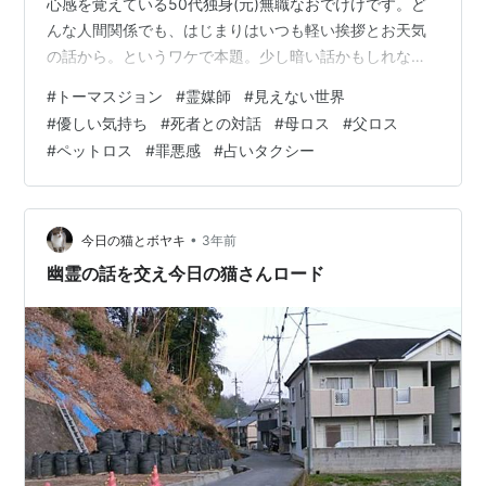
心感を覚えている50代独身(元)無職なおでけけです。ど
んな人間関係でも、はじまりはいつも軽い挨拶とお天気
の話から。というワケで本題。少し暗い話かもしれない
ので、避けたい方はスルーしてください。自分にとって
#
トーマスジョン
#
霊媒師
#
見えない世界
大切な人(ペット)を亡くした時を経験した方。 沢山の後
#
優しい気持ち
#
死者との対話
#
母ロス
#
父ロス
悔と感謝を伝えたい人が大半だと思うんです。その喪失
#
ペットロス
#
罪悪感
#
占いタクシー
感で時が、心が止まったまま。亡くなった大切な人に会
いたい。話したい、詫びたい、伝えたい。そんな思いと
想い出を抱えながら、生きてると思うんです。 って他人
のことじゃあなくて、わたしがそうなんです…
•
今日の猫とボヤキ
3年前
幽霊の話を交え今日の猫さんロード