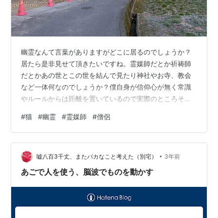
幽霊なんて言葉がありますがどこに居るのでしょうか？
居たら是非見せて頂きたいですね。霊媒師だとか祈祷師
だとかあの世とこの世を結んで見たり神社やお寺、教会
など一体何なのでしょうか？僕自身が信仰心が無く常識
やルールからは距離を置いているので実際のところそれ
らが何であるのか理解し難いのです。夏場にはテレビな
#
猫
#
幽霊
#
霊媒師
#
僧侶
どもそれらを取り上げた番組などあったりしますが心に
何も響くものがありません。 そんな話と同じくらいに予
知能力だとか超能力だとかもあまり信じる価値が見当た
•
りません。霊の話も何だか霊が取り憑くだとかも凄く嫌
嘘八百3千丈、またバカなこと考えた（別宅）
3年前
な気持ちになります。霊に関してはもしそう言う存在が
あごで人を使う、脳波でものを動かす
あったとしても人に対して憑依して何か禍を与えるな…