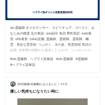
ob:霊媒師 ネクロマンサー、スピリチュア、ゴースト、お
なじみの精霊 元の単語: אוֹב品詞: 名詞 男性音訳: owb発
音: ohb発音: (obe)定義: 霊媒師、霊術師、霊術師、幽
霊、身近な霊意味: つぶやく、水の皮、死霊術師 単語の
起源: 未使用の語根から派生したもので、つぶやいたり、
空虚な音で話したりするという意味です。 対応するギリ
#
ob:霊媒師 ヘブライ語単語
#
ob:霊媒師
#
霊媒師
シャ語/ヘブライ語のエントリ: - G1139 (δαιμονίζομαι,
#
ヘブライ語単語
daimonizomai): 悪魔に取り憑かれている、または悪魔の
影響を受けること。 - G4151 (πνεῦμα, pneuma):スピリ
ットは、スピリチュアルな存在や影…
•
50代独身(元無職)になりました
2年前
優しい気持ちになりたい時に