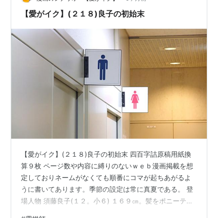
【愛がイク】(２１８)良子の初始末
【愛がイク】(２１８)良子の初始末 四百字詰原稿用紙換
算９枚 ページ数や内容に縛りのないｗｅｂ漫画掲載を想
定しておりネームがなくても順番にコマが起ちあがるよ
うに書いてあります。季節の設定は常に真夏である。 登
場人物 須藤良子(１２。小６) １６９㎝。髪をポニーテー
ルに結んだ目を瞠るような美人。 男子教員の古川(２８)