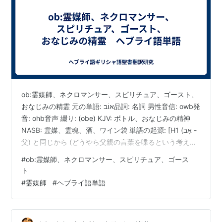
ob:霊媒師、ネクロマンサー、スピリチュア、ゴースト、
おなじみの精霊 元の単語: אוֹב品詞: 名詞 男性音信: owb発
音: ohb音声 綴り: (obe) KJV: ボトル、おなじみの精神
NASB: 霊媒、霊魂、酒、ワイン袋 単語の起源: [H1 (אָב -
父) と同じから (どうやら父親の言葉を喋るという考えを
通じて)name)] 1 です。(適切に)つぶやく、つまり水の皮
#
ob:霊媒師、ネクロマンサー、スピリチュア、ゴース
(その中空の音から)2。ネクロマンサー(腹話術師、瓶か
ト
ら) ストロングの網羅的な一致ボトル、おなじみのスピリ
#
霊媒師
#
ヘブライ語単語
ット'abと同じから(明らかに父親の名前を口ずさむという
考えを通じて)。適切には、つぶやき、つまり水の…