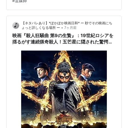
#
霊媒師
いやらしそうな面相 桧垣早苗(２５) １７０㎝。清楚な美
人でスタイル抜群の体育教師。長い髪をひっつめて束ね
ている。 Ｎ＝ナレーション＆呟き 〇良子の小学校の女子
【ネタバレあり】*ぽかぽか映画日和* ー 秒でその映画にち
トイレ内 トイレ内の天井の絵。 洗面所の鏡に、ひっ迫し
•
ょっと詳しくなる場所 ー
7ヶ月前
て脂汗を流す古川の横顔が映っている。 良子を睨み、 古
映画『殺人狂騒曲 第9の生贄』：19世紀ロシアを
川(こいつ、ど…
揺るがす連続猟奇殺人！五芒星に隠された驚愕の
真相と魔術の影