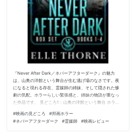
『Never After Dark／ネバーアフターダーク』の魅力
は、山奥の洋館という舞台が生む逃げ場のなさです。夜
になると現れる存在、霊媒師の姉妹、そして隠された惨
劇の気配。ホラーらしい緊張感と、姉妹の物語が重なっ
た作品です。 見どころ1：山奥の洋館という舞台 ホラー
映画において、場所の雰囲気はとても大切です。本作で
#
映画の見どころ
#
邦画ホラー
は、人里離れた洋館が舞台になっており、閉ざされた空
#
ネバーアフターダーク
#
霊媒師
#
映画レビュー
間ならではの不安があります。暗い廊下や部屋の奥に、
何かが潜んでいそうな感覚が、作品全体の怖さを支えて