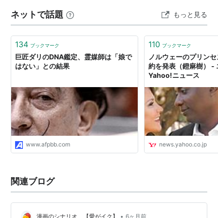
います。 見どころ2：死者の姉と生者の妹 霊媒師コンビ
ネットで話題
もっと見る
でありながら、一方は死者、一方は生者という設定が印
象的です。単なるバディもので…
134
110
ブックマーク
ブックマーク
巨匠ダリのDNA鑑定、霊媒師は「娘で
ノルウェーのプリンセ
はない」との結果
約を発表（鐙麻樹） - 
Yahoo!ニュース
www.afpbb.com
news.yahoo.co.jp
関連ブログ
•
漫画のシナリオ 【愛がイク】
6ヶ月前