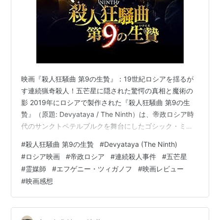
映画『殺人狂騒曲 第9の生贄』：19世紀ロシアを揺るが
す連続猟奇殺人！五芒星に隠された驚愕の真相と魔術の
影 2019年にロシアで製作された『殺人狂騒曲 第9の生
贄』（原題: Devyataya / The Ninth）は、帝政ロシア時
代のサンクトペテルブルクを舞台にしたゴシック・ミス
テリーです。美女ばかりを狙った凄惨な連続殺人事件
#
殺人狂騒曲 第9の生贄
#
Devyataya (The Ninth)
と、そこに浮かび上がるオカルト儀式の謎を、型破りな
#
ロシア映画
#
帝政ロシア
#
連続殺人事件
#
五芒星
警部とイギリスから来た霊媒師が追う姿を描きます。シ
#
霊媒師
#
エフゲニー・ツィガノフ
#
映画レビュー
ャーロック・ホームズのような本格推理の要素と、魔術
#
映画感想
的でダークな世界観が融合したエンターテインメント作
品です。