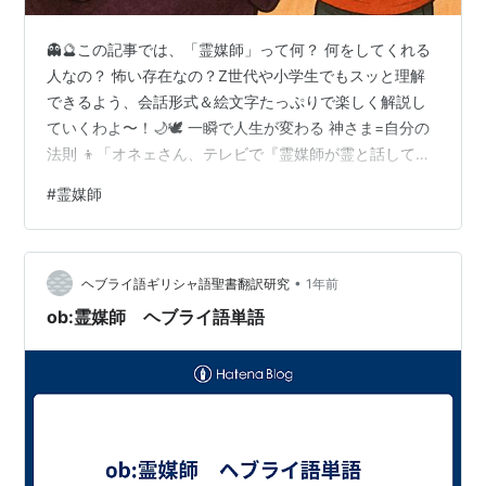
👻🔮この記事では、「霊媒師」って何？ 何をしてくれる
人なの？ 怖い存在なの？Z世代や小学生でもスッと理解
できるよう、会話形式＆絵文字たっぷりで楽しく解説し
ていくわよ〜！🌙🕊️ 一瞬で人生が変わる 神さま=自分の
法則 👦「オネェさん、テレビで『霊媒師が霊と話して
る！』ってやってたんだけど、本当にそんなことできる
#
霊媒師
の？」👠「あら〜、ぼうや！霊媒師っていうのは、『人
間と霊の世界の間をつなぐ役割をする人』のことなの。
怖いイメージがあるかもしれないけど、もともとは困っ
•
ている人の心を助けたり、亡くなった人の思いを伝えた
ヘブライ語ギリシャ語聖書翻訳研究
1年前
りするために生まれたお仕事なのよ〜！今日はそんな
ob:霊媒師 ヘブライ語単語
『霊媒師』の意味や歴史、どんなことをする人…