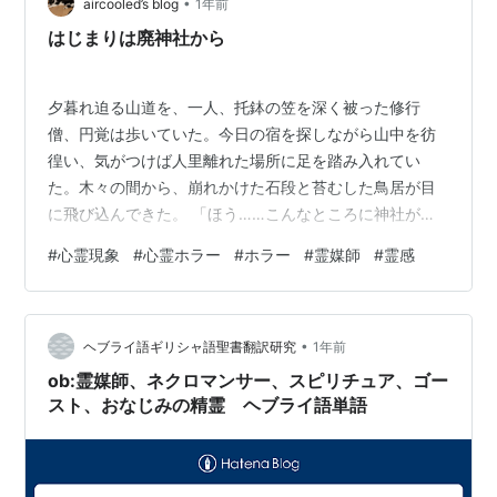
•
aircooled’s blog
1年前
はじまりは廃神社から
夕暮れ迫る山道を、一人、托鉢の笠を深く被った修行
僧、円覚は歩いていた。今日の宿を探しながら山中を彷
徨い、気がつけば人里離れた場所に足を踏み入れてい
た。木々の間から、崩れかけた石段と苔むした鳥居が目
に飛び込んできた。 「ほう……こんなところに神社が」
近づいてみると、社殿は屋根が抜け落ち、雨風に晒され
#
心霊現象
#
心霊ホラー
#
ホラー
#
霊媒師
#
霊感
ているのがわかる。手入れされることもなく、荒廃しき
っていた。かつては人々の信仰を集めたであろう場所
は、今はただ静寂と寂寥感に包まれている。 その日の
•
夜、麓の集落に辿り着いた円覚は、村人たちの間に漂う
ヘブライ語ギリシャ語聖書翻訳研究
1年前
異様な雰囲気に気づいた。皆、どこか怯えた様子で、口
ob:霊媒師、ネクロマンサー、スピリチュア、ゴー
を開けば神社のことを囁き合っている。 「最近、村で
スト、おなじみの精霊 ヘブライ語単語
変…