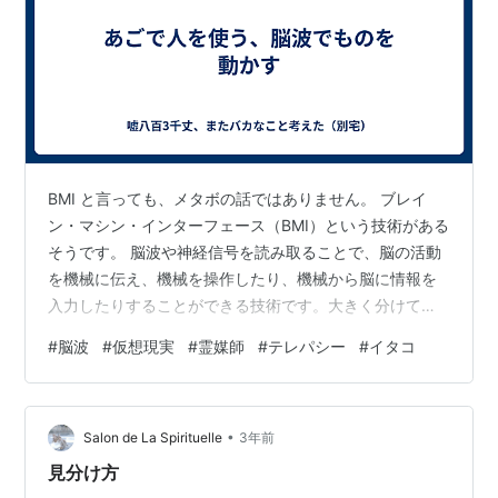
BMI と言っても、メタボの話ではありません。 ブレイ
ン・マシン・インターフェース（BMI）という技術がある
そうです。 脳波や神経信号を読み取ることで、脳の活動
を機械に伝え、機械を操作したり、機械から脳に情報を
入力したりすることができる技術です。大きく分けて
「非侵襲式」と「侵襲式」の2種類があります。非侵襲式
#
脳波
#
仮想現実
#
霊媒師
#
テレパシー
#
イタコ
は、頭皮に電極を装着して脳波を読み取る方式で、一
方、侵襲式は、頭蓋骨に電極を埋め込む方式で、より高
精度な脳波の読み取りが可能です。 以下のようなBMIの
•
応用例が報告されています。・麻痺患者が脳波で義手を
Salon de La Spirituelle
3年前
動かして食事をする手法・車椅子に乗った患者が脳波で
見分け方
車椅子を運転する手法・脳波で文字を入力…