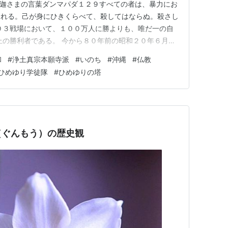
2 お釈迦さまの言葉ダンマパダ１２９すべての者は、暴力にお
それる。己が身にひきくらべて、殺してはならぬ。殺さし
０３戦場において、１００万人に勝よりも、唯だ一の自
上の勝利者である。 今から８０年前の昭和２０年６月１
軍からガス弾が放り込まれ、職員・生徒４８名中、たった
和
#
浄土真宗本願寺派
#
いのち
#
沖縄
#
仏教
残りました。生存者の証言が心に響きます。 『私のひ
ひめゆり学徒隊
#
ひめゆりの塔
（ぐんもう）の歴史観