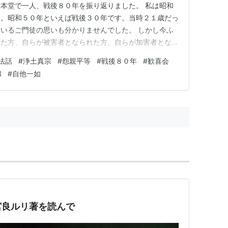
本堂で一人、戦後８０年を振り返りました。 私は昭和
た。昭和５０年といえば戦後３０年です。当時２１歳だっ
いるご門徒の思いも分かりませんでした。 しかし今ふ
した方、自らが被害者となられた方、自らが加害者となら
で病気になられた方、食べ物がなく飢えに苦しんだ方な
法話
#
浄土真宗
#
怨親平等
#
戦後８０年
#
歓喜会
お参りになられていたのだろうと思います。 また戦
和
#
自他一如
値観が反転するような状況に、人生…
宮良ルリ著を読んで