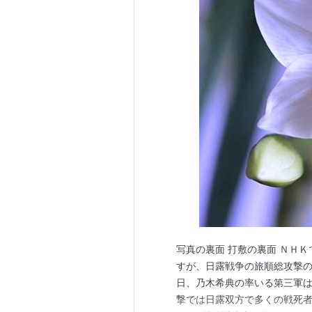
写真の裏面 打敷の裏面 ＮＨ
すが、日露戦争の旅順総攻撃
日、乃木希典の率いる第三軍
撃では日露双方で多くの戦死者が