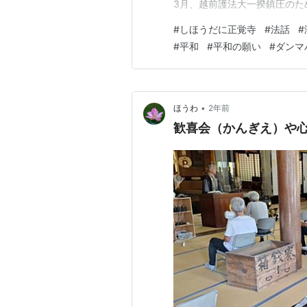
3月、越前護法大一揆鎮圧のた
の長男了玄も召集を受け、こ
#
しほうだに正覚寺
#
法話
#
記録によると「明治３７年９月
#
平和
#
平和の願い
#
ダンマ
る」と記され鯖江三十六連隊の
•
ほうわ
2年前
歓喜会（かんぎえ）や