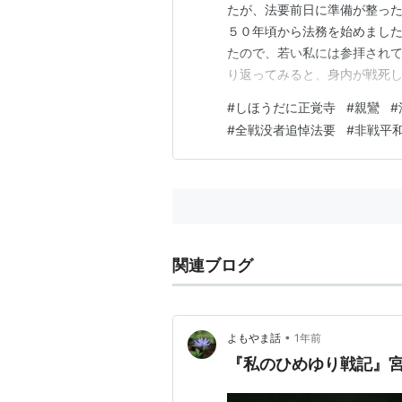
たが、法要前日に準備が整った
５０年頃から法務を始めまし
たので、若い私には参拝されて
り返ってみると、身内が戦死
れた方、負傷された方、戦地
#
しほうだに正覚寺
#
親鸞
#
ど、いろんな思いを胸に秘めて
#
全戦没者追悼法要
#
非戦平
前・戦中の価値観と戦後の価
関連ブログ
•
よもやま話
1年前
『私のひめゆり戦記』