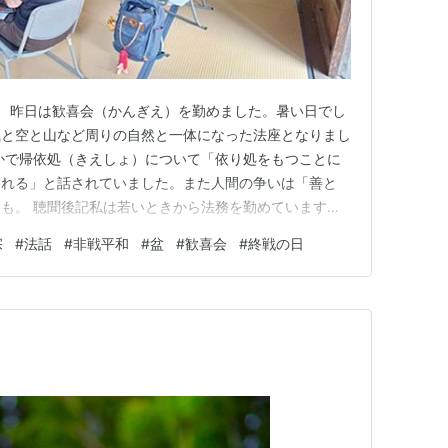
んぎえ） 昨日は歓喜会（かんぎえ）を勤めました。暑い日でし
風と空と山など周りの自然と一体になった法座となりまし
かで帰依処（きえしょ）について「依り処をもつことに
される」と話されていました。また人間の争いは「善と
も。 聴聞後記私は若いときから法務を勤めています
戦争を体験したり、身内を戦争で亡くした方も多くいまし
宗
#
法話
#
非戦平和
#
盆
#
歓喜会
#
終戦の日
ことができず、心の内に秘めたまま生涯を終えた人も、多
。 熱心にお寺にお参…