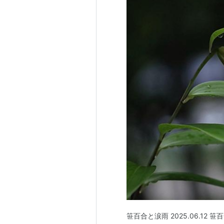
笹百合と涙雨 2025.06.12 笹百