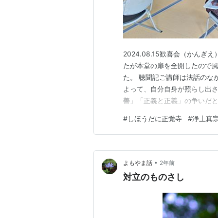
2024.08.15歓喜会（か
たが本堂の扉を全開したので
た。 聴聞記ご講師は法話のな
よって、自分自身が照らし出
善」「正義と正義」の争いだと
が、ご門徒のなかには悲惨な
#
しほうだに正覚寺
#
浄土真
た。悲惨な体験を誰にも言う
くいたのではないかと思います
•
よもやま話
2年前
対立のものさし