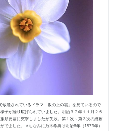
Ｋで放送されているドラマ「坂の上の雲」を見ているので
の様子が繰り広げられていました。明治３７年１１月２６
は旅順要塞に突撃しましたが失敗。第１次～第３次の総攻
でました。 ※ちなみに乃木希典は明治6年（1873年）