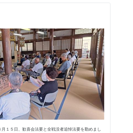
８月１５日、歓喜会法要と全戦没者追悼法要を勤めまし