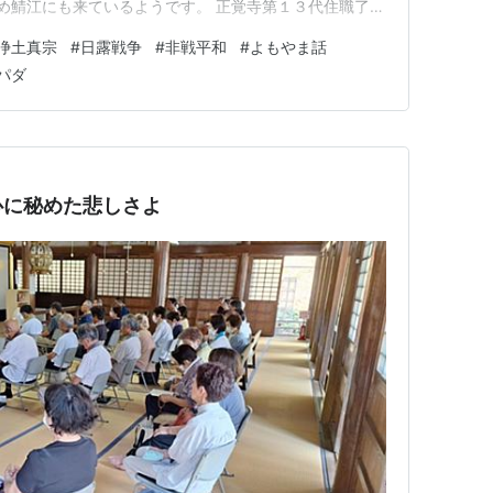
め鯖江にも来ているようです。 正覚寺第１３代住職了念
の無謀な突撃に参加して壮烈な戦死をしています。本人の
浄土真宗
#
日露戦争
#
非戦平和
#
よもやま話
１日午前８時入隊 歩兵第三十六連隊補充大隊に編入さ
パダ
一員として派兵さ…
心に秘めた悲しさよ