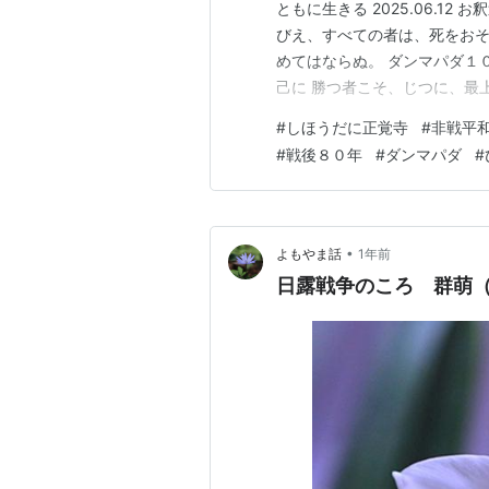
ともに生きる 2025.06.1
びえ、すべての者は、死をお
めてはならぬ。 ダンマパダ１
己に 勝つ者こそ、じつに、最
９日、ひめゆりの塔の壕に米
#
しほうだに正覚寺
#
非戦平
５名の生徒だけが奇跡的に生き
#
戦後８０年
#
ダンマパダ
#
め…
•
よもやま話
1年前
日露戦争のころ 群萌