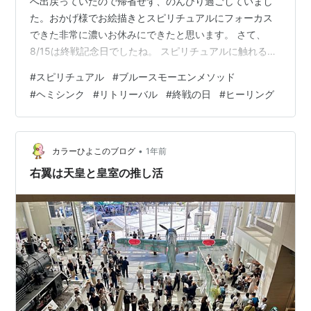
へ出戻っていたので帰省せず、のんびり過ごしていまし
た。おかげ様でお絵描きとスピリチュアルにフォーカス
できた非常に濃いお休みにできたと思います。 さて、
8/15は終戦記念日でしたね。 スピリチュアルに触れる前
までは「悲しい出来事だった、戦争反対！」なんてチー
#
スピリチュアル
#
ブルースモーエンメソッド
プな考えを持っていたのですが、BMMやヘミシンクに触
#
ヘミシンク
#
リトリーバル
#
終戦の日
#
ヒーリング
れるようになり、歴史的な話は置いて置き、日本はもち
ろん、戦勝国と言われる連合軍の国々の人たちでもリト
リーバルが必要なのではないかと感じていました。
（「心や感情」に国境はないよね、という考えです） そ
•
カラーひよこのブログ
1年前
んな時、youtubeでミセスの「soran…
右翼は天皇と皇室の推し活