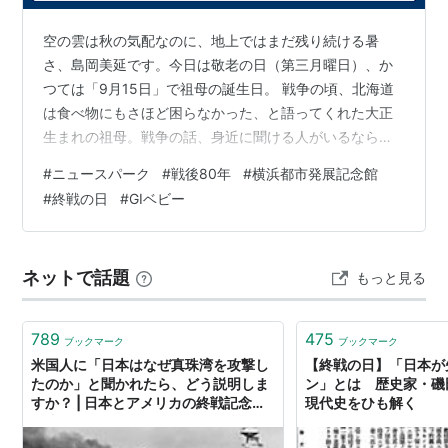
空の雲は秋の気配なのに、地上ではまだ残り続ける暑
さ、島岡美延です。今日は敬老の日（第三月曜日）、か
つては「9月15日」で祖母の誕生日。 戦争の頃、北海道
は食べ物にもさほど困らなかった、と語ってくれた大正
生まれの祖母。戦争の話、身近に聞ける人がいるならぜ
ひ聞いて。 昨日は関内で2か所、企画展へ。ニュースパ
#
ニュースパーク
#
戦後80年
#
横浜都市発展記念館
ーク（日本新聞博物館）では『戦後80年 戦争を伝える』
#
終戦の日
#
GIベビー
（～12月21日）。戦時下は戦意高揚のため「真実」を伝
えられなかった新聞は、今は記憶・記録の継承に注力。
企画展入り口に今年の8月15日と16日の全国の新聞がず
ネットで話題
もっと見る
らりと並べられ、手に取れるようになっています。ベト
ナム戦争、イラク戦争や今の戦争につ…
789
475
ブックマーク
ブックマーク
米国人に「日本はなぜ真珠湾を攻撃し
【終戦の日】「日本が
たのか」と聞かれたら、どう説明しま
ン」とは 歴史家・磯
すか？ | 日本とアメリカの終戦記念日
現代史をひも解く
は違う