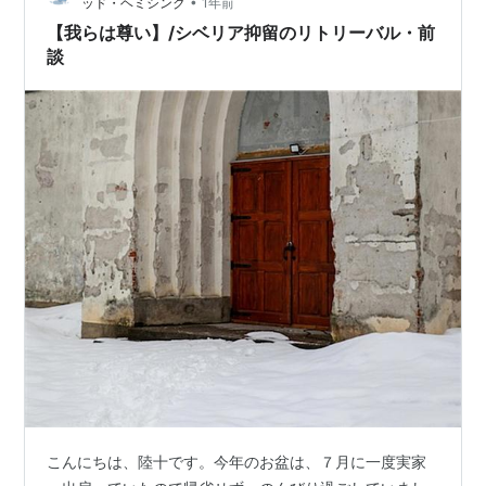
•
ッド・ヘミシンク
1年前
明するためのもので、実態としては当時の大日本帝国憲
【我らは尊い】/シベリア抑留のリトリーバル・前
法から日本国憲法への移行は単…
談
こんにちは、陸十です。今年のお盆は、７月に一度実家