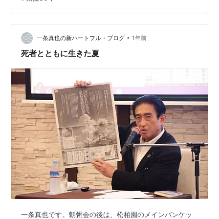
骨、すなわち身元不明の「無名戦士」や民間人の遺骨が
納められています。 こちらは、誰もが自由に参拝できま
す。 ＜＜千鳥ヶ淵戦没者墓苑への行き方＞＞ 九段下駅か
ら徒歩15分程度住所：千代田区三番町２ 千鳥ヶ淵に眠る
•
一条真也の新ハートフル・ブログ
1年前
方々・・亡くなられた…
死者とともに生きた夏
一条真也です。朝粥会の後は、松柏園のメインバンケッ