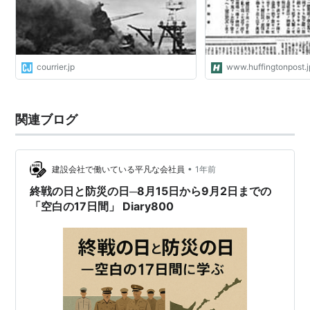
courrier.jp
www.huffingtonpost.j
関連ブログ
•
建設会社で働いている平凡な会社員
1年前
終戦の日と防災の日─8月15日から9月2日までの
「空白の17日間」 Diary800