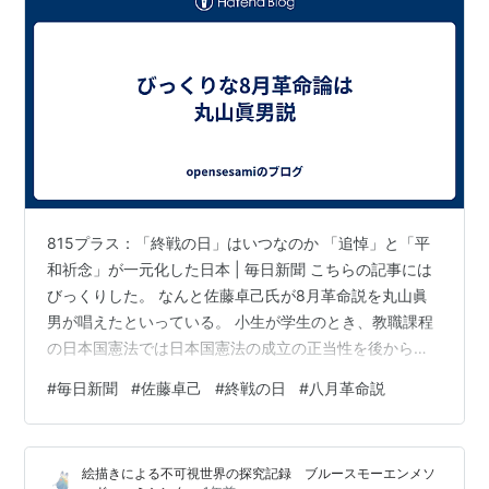
815プラス：「終戦の日」はいつなのか 「追悼」と「平
和祈念」が一元化した日本 | 毎日新聞 こちらの記事には
びっくりした。 なんと佐藤卓己氏が8月革命説を丸山眞
男が唱えたといっている。 小生が学生のとき、教職課程
の日本国憲法では日本国憲法の成立の正当性を後から説
明するための論拠のひとつとして、宮沢俊義氏が唱えた
#
毎日新聞
#
佐藤卓己
#
終戦の日
#
八月革命説
のが”8月革命説”であり、ほかには確か国際法のラジカル
な優位説とかがあることを説明されて確か当時の先生は8
月革命説を支持していたと思う。 これは別に革命理論で
絵描きによる不可視世界の探究記録 ブルースモーエンメソ
もなんでもなく、日本国憲法の成立の根拠をあとから説