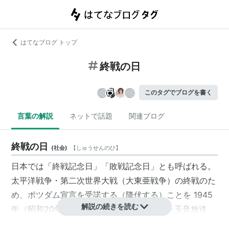
はてなブログ トップ
終戦の日
このタグでブログを書く
言葉の解説
ネットで話題
関連ブログ
終戦の日
(
社会
)
【
しゅうせんのひ
】
日本では「
終戦記念日
」「
敗戦記念日
」とも呼ばれる。
太平洋戦争
・
第二次世界大戦
（
大東亜戦争
）の終戦のた
め、
ポツダム宣言
を受諾する（降伏する）ことを 1945
解説の続きを読む
年（昭和20年）
8月15日
正午に国民に伝えた
玉音放送
（
天皇
による
大東亜戦争終結ノ詔書
の朗読）があったこ