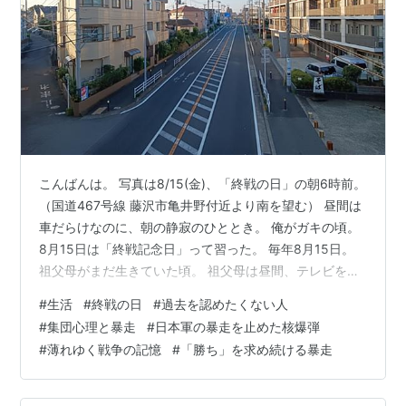
こんばんは。 写真は8/15(金)、「終戦の日」の朝6時前。
（国道467号線 藤沢市亀井野付近より南を望む） 昼間は
車だらけなのに、朝の静寂のひととき。 俺がガキの頃。
8月15日は「終戦記念日」って習った。 毎年8月15日。
祖父母がまだ生きていた頃。 祖父母は昼間、テレビを観
なかった。 いつだったか・・・ 「終戦記念日」って言っ
#
生活
#
終戦の日
#
過去を認めたくない人
たら、 「記念日なわけ、あるか！！！」って怒られたこ
#
集団心理と暴走
#
日本軍の暴走を止めた核爆弾
とを思い出した。 一昨年（おととし）の8月のブログで
#
薄れゆく戦争の記憶
#
「勝ち」を求め続ける暴走
「終戦記念日」と俺は書いている。 「記念日なわけ、あ
るか！！！」って怒られたのだけど、 それは40年以上前
の話し。誰に怒られたかは覚えてない。 多分、親戚のお