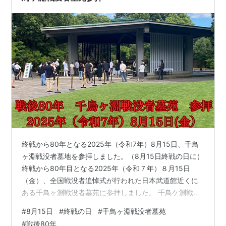
終戦から80年となる2025年（令和7年）8月15日、千鳥
ヶ淵戦没者墓地を参拝しました。（8月15日終戦の日に）
終戦から80年目となる2025年（令和７年）８月15日
（金）、全国戦没者追悼式が行われた日本武道館近くに
ある千鳥ヶ淵戦没者墓苑に参拝しました。 千鳥ケ淵戦没
者墓苑は、第2次世界大戦で海外の戦地などで亡くなり、
#
8月15日
#
終戦の日
#
千鳥ヶ淵戦没者墓苑
名前が分からないため遺族に引き渡すことのできない遺
#
戦後80年