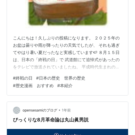
こんにちは！久しぶりの投稿になります。 ２０２５年の
お盆は曇りや雨が降ったりの天気でしたが、 それも過ぎ
てやはり暑い夏だったなと実感しています🍉 ８月１５日
は、日本の「終戦の日」で 武道館にて追悼式があったの
をテレビで放送されていましたね。 平成時代生まれの私
は、戦争を体験したことはありません。 でもいかにそれ
#
終戦の日
#
日本の歴史 世界の歴史
が辛いものであったか 想像するだけで耐えれません。 テ
#
歴史漫画 おすすめ
#
本紹介
レビでも、街中でも、色々と平和と戦争について 特集が
組まれていて、パネルを見たり映像をみたりしました。
その中で 戦災被災者の方が 「この苦しみを もう絶対に
起こしてはならん」 「それが 私たちの義務なんです」
•
opensesamiのブログ
1年前
と、仰っていて なんで…
びっくりな8月革命論は丸山眞男説