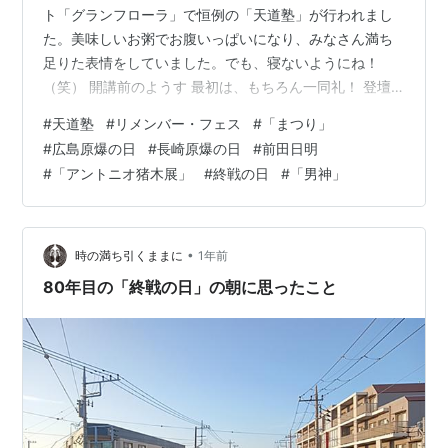
ト「グランフローラ」で恒例の「天道塾」が行われまし
た。美味しいお粥でお腹いっぱいになり、みなさん満ち
足りた表情をしていました。でも、寝ないようにね！
（笑） 開講前のようす 最初は、もちろん一同礼！ 登壇
して講話を行いました それから、ブログ「リメンバー・
#
天道塾
#
リメンバー・フェス
#
「まつり」
フェス～佐久間進名誉会長を偲ぶ会」で紹介した８月４
#
広島原爆の日
#
長崎原爆の日
#
前田日明
日のイベントを振り返りました。ブログ「佐久間進『お
#
「アントニオ猪木展」
#
終戦の日
#
「男神」
別れの会』」で紹介したように、昨年１１月１日に同ホ
テルで父の「お別れの会」が開かれましたが、それに続
く「偲ぶ会」も故人が名誉会長だった サンレーグループ
の会社行事となりました。多くのお客様が来場さ…
•
時の満ち引くままに
1年前
80年目の「終戦の日」の朝に思ったこと