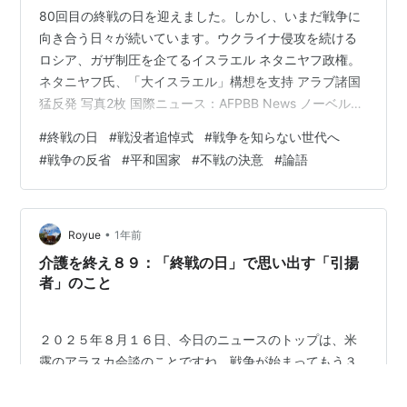
80回目の終戦の日を迎えました。しかし、いまだ戦争に
向き合う日々が続いています。ウクライナ侵攻を続ける
ロシア、ガザ制圧を企てるイスラエル ネタニヤフ政権。
ネタニヤフ氏、「大イスラエル」構想を支持 アラブ諸国
猛反発 写真2枚 国際ニュース：AFPBB News ノーベル平
和賞を渇望するトランプさんが進める停戦協議は進むの
#
終戦の日
#
戦没者追悼式
#
戦争を知らない世代へ
でしょうか。米ロ首脳会談がアラスカで開かれ、共同会
#
戦争の反省
#
平和国家
#
不戦の決意
#
論語
見が中継されていました。トランプさんへの辛口評価が
多いようです。出口はまだ先になるのでしょうか。 天皇
陛下が終戦の日に際し、日本武道館でお言葉を述べてい
ました。戦後生まれの陛下なりの工夫があったようで
•
Royue
1年前
す。 .....戦中・戦後の…
介護を終え８９：「終戦の日」で思い出す「引揚
者」のこと