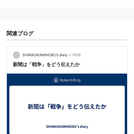
とから
8月15日
とされている。
また、日本の
内閣
は1982年（昭和57年）4月13日に
8月
15日
を「
戦没者を追悼し平和を祈念する日
」とすること
を
閣議決定
し、
天皇陛下
・
皇后陛下
のご臨席のもと、
関連ブログ
「
全国戦没者追悼式
」を
日本武道館
で実施している。
•
SHIMAOKAMINOBU’s diary
1年前
新聞は「戦争」をどう伝えたか