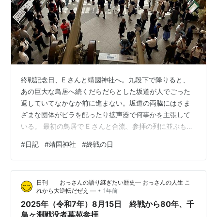
終戦記念日、E さんと靖國神社へ。九段下で降りると、
あの巨大な鳥居へ続くだらだらとした坂道が人でごった
返していてなかなか前に進まない。坂道の両脇にはさま
ざまな団体がビラを配ったり拡声器で何事かを主張して
いる。 最初の鳥居で E さんと合流、参拝の列に並ぶも先
頭から１時間待ちと聞き、危険な暑さでもあったので
#
日記
#
靖国神社
#
終戦の日
「遊就館」だけ見学することに。 １階の無料展示は何度
か見ているが、有料の２階へ入るのは初めて。 予想した
通り、歴史や政治に興味が薄いといまいちピンと来ない
日刊 おっさんの語り継ぎたい歴史― おっさんの人生 こ
のであったが、要はこの国の戦争の歴史、その博物館で
•
れから大逆転だぜえ ―
1年前
ある。 「生麦事件」とは大名行列を横切った英国人が斬
2025年（令和7年）8月15日 終戦から80年、千
られて殺害された事件の事、死んでもラッ…
鳥ヶ淵戦没者墓苑参拝