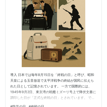
導入 日本では毎年8月15日を「終戦の日」と呼び、昭和
天皇による玉音放送で太平洋戦争の終結が国民に伝えら
れた日として記憶されています。 一方で国際的には、
1945年9月2日、東京湾の戦艦ミズーリ号上で降伏文書に
調印した日が「正式な終戦の日」とされています。 で
は、その間の 8月15日から9月2日までの17日間 に何があ
#
防災の日
#
終戦の日