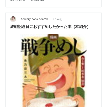
ったのでしょうか。 実はこの空白の期間にこそ、今日ま
で続く「北方領土問題」の始まりがありました。 8月15
日──日本国内の「終戦の日」 1945年8月15日、玉音放
•
送によって国民に「戦争をやめる」という事実が伝えら
・flowery book search ・
1年前
れました。 多くの日本人にとっては、この日が戦争の区
終戦記念日におすすめしたかった本（本紹介）
切りとなり、街…