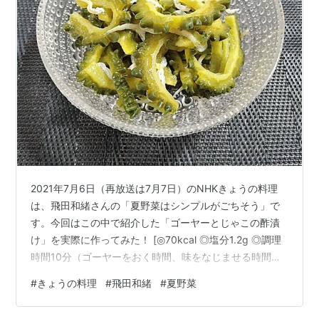
2021年7月6日（再放送は7月7日）のNHKきょうの料理
は、飛田和緒さんの「夏野菜はシンプルがごちそう」で
す。今回はこの中で紹介した「ゴーヤーとじゃこの酢漬
け」を実際に作ってみた！ [◎70kcal ◎塩分1.2g ◎調理
時間10分（ゴーヤーをおく時間、味をなじませる時間は
除く。）] 程よい苦みがアクセントになる、夏っぽい常備
#
きょうの料理
#
飛田和緒
#
夏野菜
菜です。 でも、肝心のお味は・・・