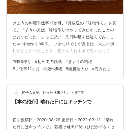
きょうの料理手仕事12か月、1月放送の『味噌作り』を見
て、『そういえば、味噌作りはやってみたかったことの
ひとつだった！』って思い、先日味噌を仕込んでみまし
た☺️ 味噌作り1年目。 いきなりですが反省は、大豆の潰
しがあまかったことと、煮汁を入れすぎて緩くなってし
まったこと。 1年寝かすのでちゃんと出来上がるかわかり
#
味噌作り
#
初めての挑戦
#
きょうの料理
ませんが、楽しみに待ってみます♪ ここからは初めてやっ
#
手仕事12ヶ月
#
飛田和緒
#
無農薬大豆
#
海みたま
てみた味噌作りの様子をアップしますので、興味があり
ましたら先に進んでみてください( ˙³˙)~♡ くまもとの
Lepoさんの無農薬大豆を使いました♪ 大豆を24時間水に
浸します。 写真撮り忘れましたが、乾燥大豆って水を含
•
迷子の日記。行ったり来たり。
6年前
むとこんなに膨…
【本の紹介】晴れた日にはキッチンで