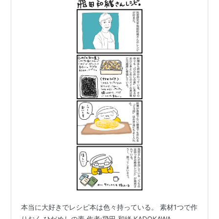
本当に大好きでレシピ本は色々持っている。 素材1つで作
りおく ひだめしの素 作者:飛田 和緒 KADOKAWA