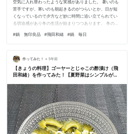
空気に入れ替わったような実感がありました。 暑いのも
苦手ですが、寒いのも朝起きるのがつらいとか、日が短
くなっているので夕方など妙に時間に追い立てられてい
る切迫感があり冬の生活が始まりつつあります。 冬の生
活といえばお鍋料理が欠かせません。 今までわが家は夕
#
鍋 無印良品
#
飛田和緒
#
鍋 毎日
飯時に毎回、野菜サラダを食べていたのですが、これが
冬になると毎回、お鍋の日々が続きます。 お鍋一つで野
菜やお肉、魚介類も入れてしまえば自然と栄養バランス
•
も良くなります。 スープの味もスーパーで色々な味のス
作ってみた！
5年前
ープを各メーカー出していますし、自宅で味付けするス
【きょうの料理】ゴーヤーとじゃこの酢漬け（飛
ープも好きです。 一番好きなのは白だしと…
田和緒）を作ってみた！【夏野菜はシンプルがご
ちそう】【NHK】