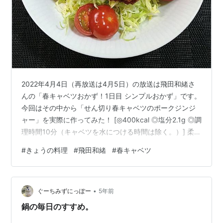
2022年4月4日（再放送は4月5日）の放送は飛田和緒さ
んの「春キャベツおかず！1日目 シンプルおかず」です。
今回はその中から「せん切り春キャベツのポークジンジ
ャー」を実際に作ってみた！ [◎400kcal ◎塩分2.1g ◎調
理時間10分（キャベツを水につける時間は除く。）] 柔ら
かい春キャベツはポークジンジャーとよく合いますね。
#
きょうの料理
#
飛田和緒
#
春キャベツ
でも、肝心のお味は・・・
•
ぐーちみずにっぽー
5年前
鍋の毎日のすすめ。