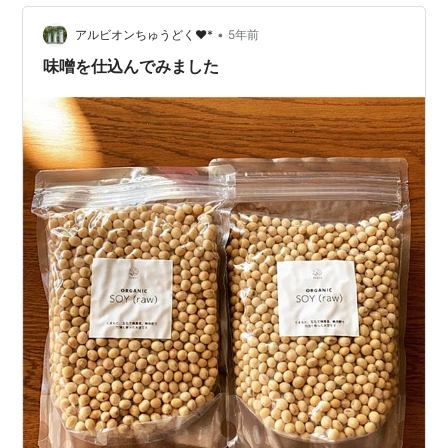
理の源流を訪ねて』 ホンのちょっと寄り道 『西瓜糖の
日々』…
•
アルビオンちゅうどく♥*
5年前
味噌を仕込んでみました