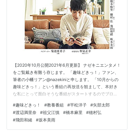
【2020年10月公開2021年6月更新】 ナゼキニエンタメ！
をご覧戴き有難う存じます。 「趣味どきっ！」ファン、
筆者の小幡リアン@nazekiniと申します。 「10月からの
趣味どきっ！」という番組の再放送を観まして、本好き
な私にとって面白そうな番組がスタートするのでブログ
に書いておこう、ということで、本日もよろしくお願い
#
趣味どきっ！
#
教養番組
#
平松洋子
#
矢部太郎
致します。 「趣味どきっ！」とは 「こんな一冊に出会い
#
渡辺満里奈
#
祖父江慎
#
橋本麻里
#
穂村弘
たい 本の道しるべ」とは 「こんな一冊に出会いたい 本
#
飛田和緒
#
坂本美雨
の道しるべ」ゲスト 「こんな一冊に出会いたい 本の道し
るべ」平松洋子 『香港 旅の雑学ノート』 『フランス料