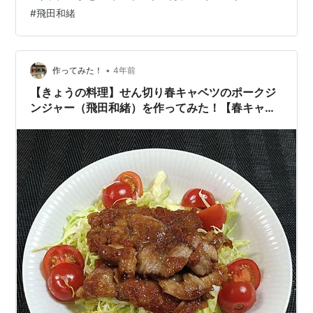
想の台所に辿り着くには?手早くスムーズに料理が進む秘
#
飛田和緒
訣、台所の賢い使い方にありました。日々使う場所だか
ら居心地よく。料理上手な男たち3人の厨房。上田淳子さ
んが案内する合羽橋で、日々の調理を支える道具を選
ぶ。調理中、片づけ、収納、置き場所…、…
•
作ってみた！
4年前
【きょうの料理】せん切り春キャベツのポークジ
ンジャー（飛田和緒）を作ってみた！【春キャベ
ツおかず】【NHK】