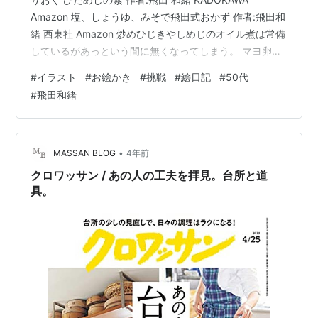
Amazon 塩、しょうゆ、みそで飛田式おかず 作者:飛田和
緒 西東社 Amazon 炒めひじきやしめじのオイル煮は常備
しているがあっという間に無くなってしまう。 マヨ卵は
おつまみにするものが何もない時にも登場する。 スライ
#
イラスト
#
お絵かき
#
挑戦
#
絵日記
#
50代
スチーズを挟んで少し半熟にしてお醤油をまわしかけ
#
飛田和緒
る。 新刊も非常にきになる。 うちの豆皿つまみ絶品レシ
ピ 主婦と生活社 Amazon きっと買ってしまうだろう。い
や、買います。 ランキング参加中主婦
•
MASSAN BLOG
4年前
クロワッサン / あの人の工夫を拝見。台所と道
具。