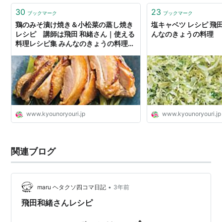
30
23
ブックマーク
ブックマーク
鶏のみそ漬け焼き＆小松菜の蒸し焼き
塩キャベツ レシピ 飛
レシピ 講師は飛田 和緒さん｜使える
んなのきょうの料理
料理レシピ集 みんなのきょうの料理
NHKエデュケーショナル
www.kyounoryouri.jp
www.kyounoryouri.jp
関連ブログ
•
maru ヘタクソ四コマ日記
3年前
飛田和緒さんレシピ