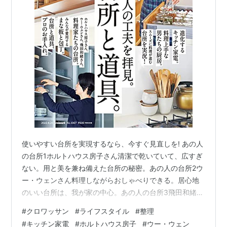
使いやすい台所を実現するなら、今すぐ見直しを! あの人
の台所1ホルトハウス房子さん清潔で乾いていて、広すぎ
ない。用と美を兼ね備えた台所の秘密。あの人の台所2ウ
ー・ウェンさん料理しながらおしゃべりできる。居心地
のいい台所は、我が家の中心。あの人の台所3飛田和緒さ
ん使いながら調整を重ねて辿り着いた、無駄な隙間のな
#
クロワッサン
#
ライフスタイル
#
整理
い動きやすい空間。取り出しやすく、しまいやすい。理
#
キッチン家電
#
ホルトハウス房子
#
ウー・ウェン