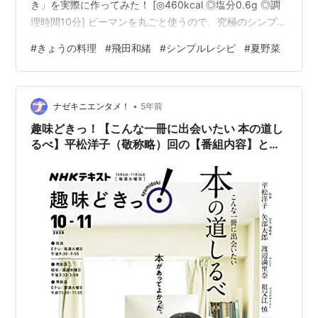
き」を実際に作ってみた！ [◎460kcal ◎塩分0.6g ◎調
理時間10分] ピーマンを丸ごと使うので、究極のシンプル
レシピですね。 でも、肝心のお味は・・・
#
きょうの料理
#
飛田和緒
#
シンプルレシピ
#
夏野菜
•
ナゼキニエンタメ！
5年前
趣味どきっ！【こんな一冊に出会いたい 本の道し
るべ】平松洋子（敬称略）回の【番組内容】と感
想