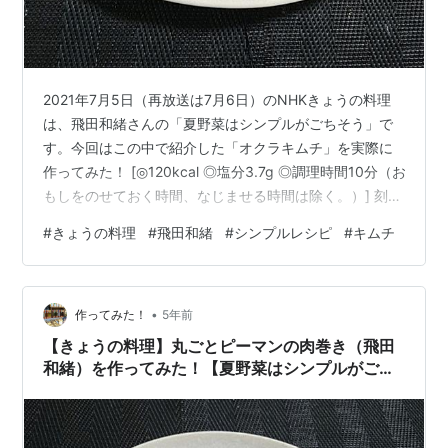
2021年7月5日（再放送は7月6日）のNHKきょうの料理
は、飛田和緒さんの「夏野菜はシンプルがごちそう」で
す。今回はこの中で紹介した「オクラキムチ」を実際に
作ってみた！ [◎120kcal ◎塩分3.7g ◎調理時間10分（お
もしをのせておく時間、なじませる時間は除く。）] 刻ん
で納豆に入れたり、豆腐に乗せても美味しいそうです
#
きょうの料理
#
飛田和緒
#
シンプルレシピ
#
キムチ
よ。 でも、肝心のお味は・・・
•
作ってみた！
5年前
【きょうの料理】丸ごとピーマンの肉巻き（飛田
和緒）を作ってみた！【夏野菜はシンプルがごち
そう】【NHK】