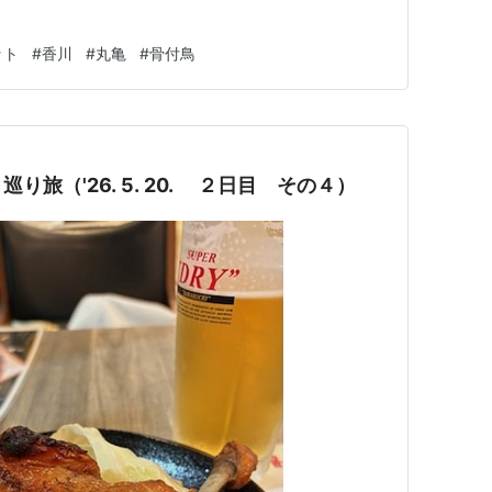
ット
#
香川
#
丸亀
#
骨付鳥
旅（'26. 5. 20. ２日目 その４）