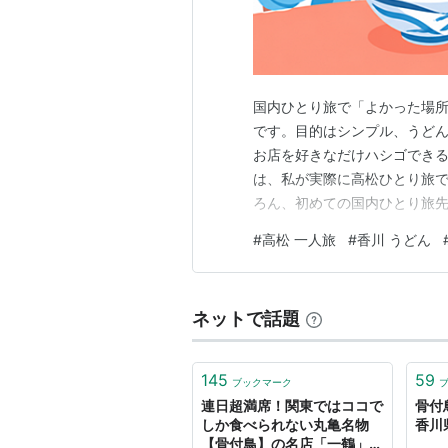
国内ひとり旅で「よかった場
です。目的はシンプル、うど
お店を好きなだけハシゴできる
は、私が実際に高松ひとり旅
ろん、初めての国内ひとり旅先
ンは、やっぱり「うどん巡り」
#
高松 一人旅
#
香川 うどん
く、一人でサクッと入って、
な感じです。 手打十段 うど
ネットで話題
145
59
ブックマーク
連日超満席！関東ではココで
骨付
しか食べられない丸亀名物
香川
【骨付鳥】の名店「一鶴」へ