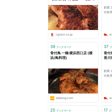
行ってきた - ぐるなび みん
創業
なのごはん
付鳥
r.gnavi.co.jp
w
39
37
ブックマーク
ブ
骨付鳥 一鶴 横浜西口店 (横
骨付
浜/鳥料理)
香川
創業
付鳥
tabelog.com
w
25
17
ブックマーク
ブ