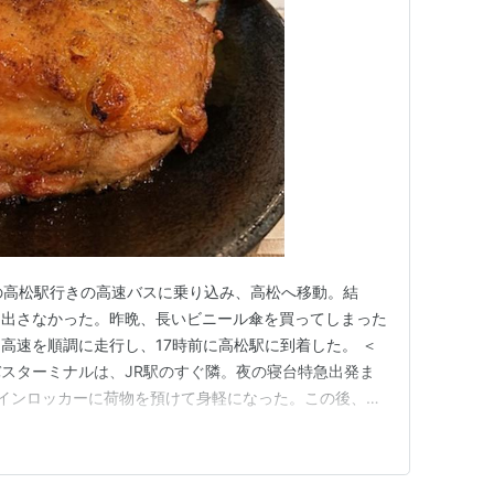
の高松駅行きの高速バスに乗り込み、高松へ移動。結
り出さなかった。昨晩、長いビニール傘を買ってしまった
高速を順調に走行し、17時前に高松駅に到着した。 ＜
スターミナルは、JR駅のすぐ隣。夜の寝台特急出発ま
インロッカーに荷物を預けて身軽になった。この後、ま
そんなに汗はかいていなかったが、翌朝、自宅に戻らずそ
なったので、汗を流しておきたかったからだ。サンライズ
ャワーカードが売り切れてし…