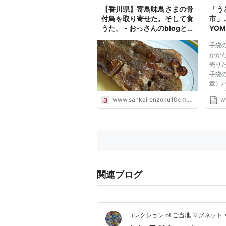
【香川県】寄鳥味鳥さまの骨
「う
付鳥を取り寄せた。そして食
市」…
うた。 - おっさんのblogと
YOM
いうブログ。
聞）
手袋
かが
売り
手袋
章〉
オも
www.sankairenzoku10cm.blue
w
は「
い」
付鳥
観光
っ...
関連ブログ
コレクション of ご当地 マグネット