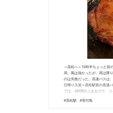
＜高松へ＞15時半ちょっと前
局、風は強かったが、雨は降
のは失敗だった。高速バスは、
日帰り入浴＞高松駅前の高速バ
では、4時間以上あるので、コ
ずは日帰り入浴に出かけた。
#
高松駅
#
骨付鳥
のまま職場に直行することに
瀬戸号にシャワーがあるが、シ