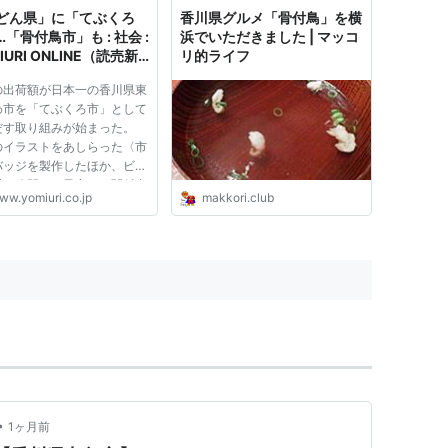
どん県」に「てぶくろ
香川県グルメ「骨付鳥」を横
「骨付鳥市」も : 社会 :
浜でいただきました | マッコ
IURI ONLINE（読売新
リ的ライフ
の出荷額が日本一の香川県東
わ市を「てぶくろ市」として
だす取り組みが始まった。
のイラストをあしらった〈市
バッジを製作したほか、ビデ
近く公開する予定で、関係者
ww.yomiuri.co.jp
makkori.club
東かがわを全国区に育てた
と意気込む。県内では、「骨
市」など、県の「うどん県」
ＰＲに便乗した動きが広が
•
1ヶ月前