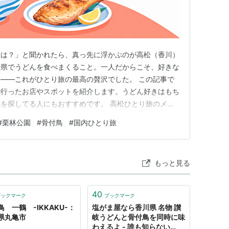
所は？」と聞かれたら、真っ先に浮かぶのが高松（香川）
ん県でうどんを食べまくること。一人だからこそ、好きな
——これがひとり旅の最高の贅沢でした。 この記事で
で行ったお店やスポットを紹介します。うどん好きはもち
を探してる人にもおすすめです。 高松ひとり旅のメイ
 香川のうどんは、セルフ形式で1杯数百円のお店も多
#
栗林公園
#
骨付鳥
#
国内ひとり旅
次のお店へ、が本当にやりやすい。私が回ったお店はこん
んバカ一代：釜バターうどん…
もっと見る
40
ブックマーク
ブックマーク
鳥 一鶴 -IKKAKU-：
塩がま屋なら香川県 名物 讃
県丸亀市
岐うどんと骨付鳥を同時に味
わえるよ - 誰も知らない