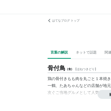
はてなブログ トップ
言葉の解説
ネットで話題
関
骨付鳥
(
食
)
【
ほねつきどり
】
鶏の骨付きもも肉を丸ごと１本焼き
一鶴
、
たあちゃん
などの店舗が地元
次ぐご当地グルメとして人気の骨付