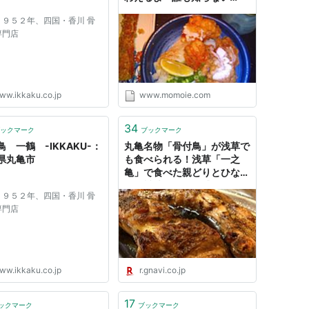
momoie blog
１９５２年、四国・香川 骨
専門店
ww.ikkaku.co.jp
www.momoie.com
34
ックマーク
ブックマーク
鳥 一鶴 -IKKAKU-：
丸亀名物「骨付鳥」が浅草で
県丸亀市
も食べられる！浅草「一之
亀」で食べた親どりとひなど
りの旨味にガチで感動した -
１９５２年、四国・香川 骨
ぐるなび みんなのごはん
専門店
ww.ikkaku.co.jp
r.gnavi.co.jp
17
ックマーク
ブックマーク