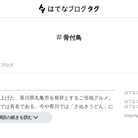
骨付鳥
連ブログ
はてな
上げた、香川県丸亀市を発祥とするご当地グルメ。
はてな
では有名である。今や香川では「さぬきうどん」に
はてな
鳥。
Copyrig
解説の続きを読む