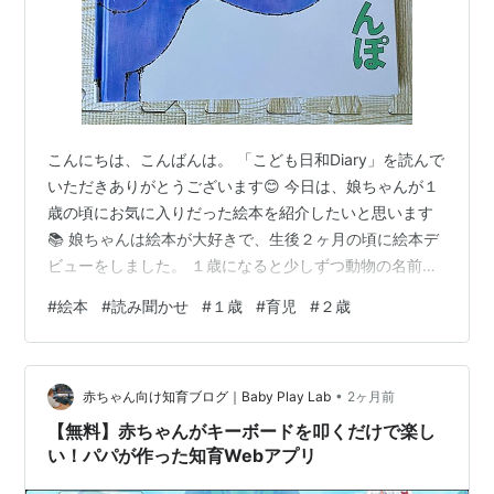
こんにちは、こんばんは。 「こども日和Diary」を読んで
いただきありがとうございます😊 今日は、娘ちゃんが１
歳の頃にお気に入りだった絵本を紹介したいと思います
📚 娘ちゃんは絵本が大好きで、生後２ヶ月の頃に絵本デ
ビューをしました。 １歳になると少しずつ動物の名前を
言えるようになり、その中でも特にお気に入りだった動
#
絵本
#
読み聞かせ
#
１歳
#
育児
#
２歳
物が２つあります。 それは、ねことぞうです🐱🐘 絵本を
選ぶ時ときは、娘ちゃんに「絵本って楽しい！」と思っ
てもらえるように、好きなものや興味のあるものを意識
•
して選んでいました。 たとえば、動物や食べ物など、そ
赤ちゃん向け知育ブログ｜Baby Play Lab
2ヶ月前
の時々で夢中になっているものが登場する絵本を選ぶよ
【無料】赤ちゃんがキーボードを叩くだけで楽し
うにしています😊 今回は、そん…
い！パパが作った知育Webアプリ