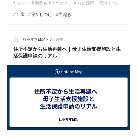
たので、活動量も増えたのか、さらに爆睡。 寝かしつけ
担当 たまには三姉妹も よく寝る長男ヘビなので、最近は
#
１歳
#
寝かしつけ
#
早起き
たまの寝かしつけを 三姉妹にお願いしてます(・ω・)ノ
初めて寝かしつけをお願いした時は、５分くらいで寝て
くれたのですが、 最近は長男ヘビが、お姉ちゃん＝遊ん
•
でくれる と、わかってきたのか、全然寝てくれなくなっ
社不ママ日記
3ヶ月前
たみたいです。（−＿−；） 長女ザルや次女イヌのほうが
住所不定から生活再建へ｜母子生活支援施設と生
先に睡…
活保護申請のリアル