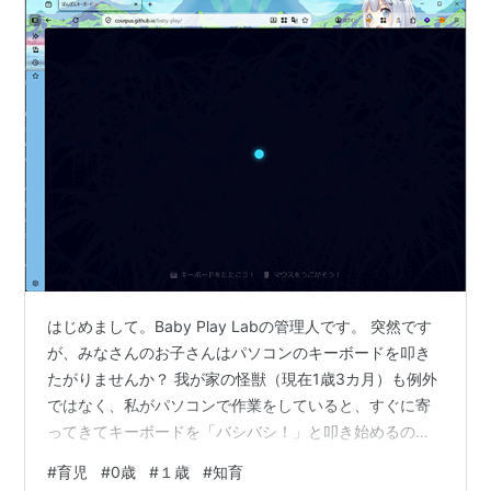
はじめまして。Baby Play Labの管理人です。 突然です
が、みなさんのお子さんはパソコンのキーボードを叩き
たがりませんか？ 我が家の怪獣（現在1歳3カ月）も例外
ではなく、私がパソコンで作業をしていると、すぐに寄
ってきてキーボードを「バシバシ！」と叩き始めるので
す。 最初は「やめておくれ…」と思っていました
#
育児
#
0歳
#
１歳
#
知育
（笑）。 でも、ある日ふと考えたんです。 「テレビのリ