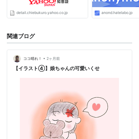
detail.chiebukuro.yahoo.co.jp
anond.hatelabo.jp
関連ブログ
•
ココ晴れ！
2ヶ月前
【イラスト④】娘ちゃんの可愛いくせ