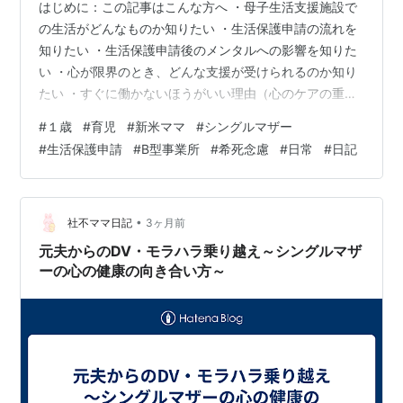
はじめに：この記事はこんな方へ ・母子生活支援施設で
の生活がどんなものか知りたい ・生活保護申請の流れを
知りたい ・生活保護申請後のメンタルへの影響を知りた
い ・心が限界のとき、どんな支援が受けられるのか知り
たい ・すぐに働かないほうがいい理由（心のケアの重要
性）を知りたい ・B型事業所の利用について知りたい ・
#
１歳
#
育児
#
新米ママ
#
シングルマザー
同じ悩みを抱えるシングルマザーの体験談を読みたい シ
#
生活保護申請
#
B型事業所
#
希死念慮
#
日常
#
日記
ングルマザーとして生活が苦しく、 母子生活支援施設に
入所し、 生活保護申請まで経験しました。 同じように
「どう生活を立て直せばいいのか」 と悩む方に向けて、
私の体験と心の変化をまとめています。 この記事では、
•
社不ママ日記
3ヶ月前
生活保護申請の流れや、…
元夫からのDV・モラハラ乗り越え～シングルマザ
ーの心の健康の向き合い方～