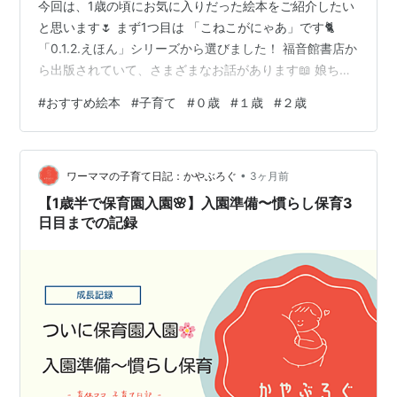
今回は、1歳の頃にお気に入りだった絵本をご紹介したい
と思います🌷 まず1つ目は 「こねこがにゃあ」です🐈
「0.1.2.えほん」シリーズから選びました！ 福音館書店か
ら出版されていて、さまざまなお話があります📖 娘ちゃ
んは猫が好きだったこともあり（絵は私の好みです☺️）
#
おすすめ絵本
#
子育て
#
０歳
#
１歳
#
２歳
この絵本を選びました！ 「にゃあ」と声に出しながら、
何度も読んでいたのが印象的です🐈 👉おすすめポイント
・言葉のまねっこが楽しい ・短い文章で小さい子でも集
•
中できる 2つ目は 「ぱん だいすき」です🍞 こちらも
ワーママの子育て日記：かやぶろぐ
3ヶ月前
「0.1.2.えほん」シリーズの1冊です！ パンが好きだった
【1歳半で保育園入園🌸】入園準備〜慣らし保育3
事…
日目までの記録