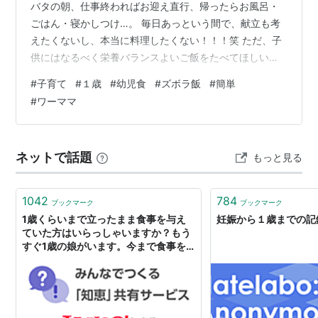
バタの朝、仕事終わればお迎え直行、帰ったらお風呂・
ごはん・寝かしつけ…。 毎日あっという間で、献立も考
えたくないし、本当に料理したくない！！！笑 ただ、子
供にはなるべく栄養バランスよいご飯をたべてほしい！
そんな我が家の娘のごはんは、無理せず冷凍野菜や市販
#
子育て
#
１歳
#
幼児食
#
ズボラ飯
#
簡単
品に頼りながらも、炭水化物ばかりにならないように意
#
ワーママ
識しています。 今回は、１歳９か月の娘が実際にたべて
いるご飯を写真付きで記録していきます。 最後にこれだ
けはおすすめしたい冷凍野菜を発見したのでご紹介しま
ネットで話題
もっと見る
す！ 「毎日ちゃんと作ってないけど、大丈夫かな…」と
悩まれてる働くママパパの参考になれば…
1042
784
ブックマーク
ブックマーク
1歳くらいまで立ったまま食事を与え
妊娠から１歳までの記
ていた方はいらっしゃいますか？もう
すぐ1歳の娘がいます。今まで食事を
立ったまま食べさせてきてしま... -
Yahoo!知恵袋