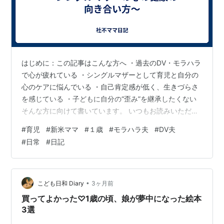
はじめに：この記事はこんな方へ ・過去のDV・モラハラ
で心が疲れている ・シングルマザーとして育児と自分の
心のケアに悩んでいる ・自己肯定感が低く、生きづらさ
を感じている ・子どもに自分の“歪み”を継承したくない
そんな方に向けて書いています。 いつもお読みいただき
ありがとうございます。 社不ママです(#^.^#) 今回は私自
#
育児
#
新米ママ
#
１歳
#
モラハラ夫
#
DV夫
身の心の動きについて 書いていこうと思います！ シング
#
日常
#
日記
ルマザーだからこその 育児や自分自身との向き合い方に
ついて お話しできたらいいなと思います！ 精神的な傷は
肉体的な傷より深くて治りにくい これに関してはシング
ルマザーだから ということではありません。 私はこれま
•
こども日和 Diary
3ヶ月前
での人…
買ってよかった♡1歳の頃、娘が夢中になった絵本
3選