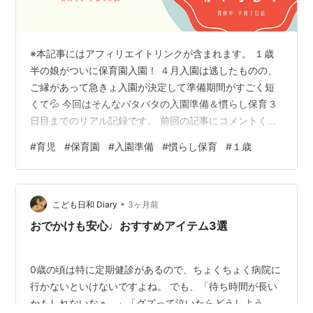
※本記事にはアフィリエイトリンクが含まれます。 １歳
半の娘がついに保育園入園！ ４月入園は逃したものの、
ご縁があって急きょ入園が決定して準備期間がすごく短
くて💦 今回はそんなバタバタの入園準備＆慣らし保育３
日目までのリアル記録です。 前回の記事にコメントくだ
さった方、ありがとうございました☺ 前回のほのぼの日
#
育児
#
保育園
#
入園準備
#
慣らし保育
#
１歳
常回から変わって入園準備編となりますが、今回も良け
れば最後までご覧ください◎ ↓前回記事：娘に思わず笑
いそうになった日( ´艸｀) kayablog.net -----------------
•
-------------------------------------------------…
こども日和 Diary
3ヶ月前
おでかけも安心♩おすすめアイテム3選