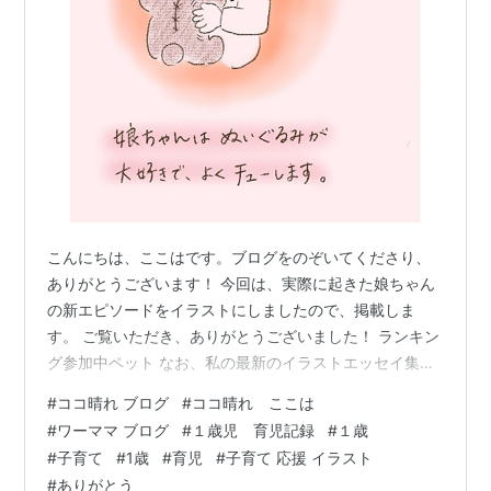
こんにちは、ここはです。ブログをのぞいてくださり、
ありがとうございます！ 今回は、実際に起きた娘ちゃん
の新エピソードをイラストにしましたので、掲載しま
す。 ご覧いただき、ありがとうございました！ ランキン
グ参加中ペット なお、私の最新のイラストエッセイ集は
こちらです。 （Kindle Unlimitedの方は無料で読めます）
#
ココ晴れ ブログ
#
ココ晴れ ここは
ちいさな手とあたたかい鼻: にぎやかで、愛おしくて、ち
#
ワーママ ブログ
#
１歳児 育児記録
#
１歳
ょっと泣ける家族のストーリー 作者:ここは Amazon い
#
子育て
#
1歳
#
育児
#
子育て 応援 イラスト
つもありがとうございます。 それでは、良い週末をお過
#
ありがとう