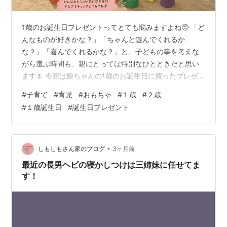
1歳のお誕生日プレゼントってとても悩みますよね🥺 「ど
んなものが好きかな？」「ちゃんと遊んでくれるか
な？」「喜んでくれるかな？」と、子どもの事を考えな
がら選ぶ時間も、親にとっては特別なひとときだと思い
ます🌷 今回は娘ちゃんの1歳のお誕生日に買ったプレゼン
トを紹介したいと思います☺️ 私が買ったのは 「アンパン
#
子育て
#
育児
#
おもちゃ
#
１歳
#
２歳
マンの鍵のおもちゃ」です✨ （正式名称は「入れよう！
#
１歳誕生日
#
誕生日プレゼント
開けよう！できるかな？かぎいっぱい育脳パズル」で
す） このおもちゃを選んだ理由は、２つあります🌷 １つ
目は、娘ちゃんがアンパンマンを認識し始めた時期だっ
たからです。アンパンマンを見ると嬉しそうにしたり、
•
しもしもさん家のブログ
3ヶ月前
照れたような反応を見せたりする姿が可…
最近の長男ヘビの寝かしつけは三姉妹に任せてま
す！