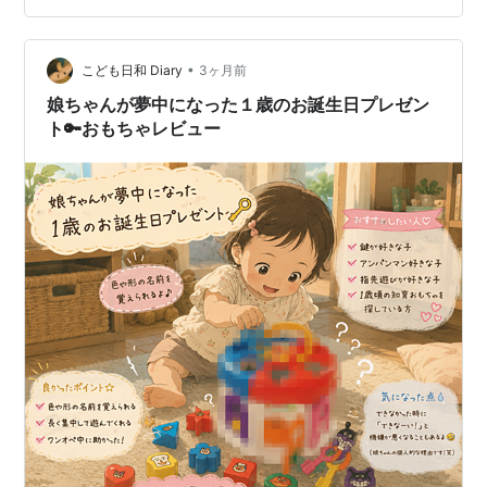
モコンを押したらチャンネルが変わるように、キーボー
ドを叩いたら何かが起きたら、もっと面白いんじゃない
•
か？」 リモコンを押すと「ピッ」と音がして画面が変わ
こども日和 Diary
3ヶ月前
る。その「行動 → 反応」の体験が、きっと子供にとって
娘ちゃんが夢中になった１歳のお誕生日プレゼン
はたまらない。だったら、キ…
ト🔑おもちゃレビュー