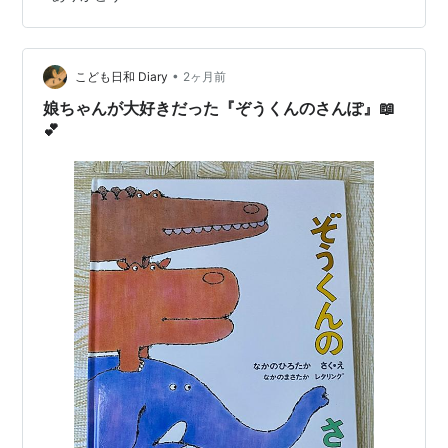
ごしくださいませ^^ ☆★☆ここは☆★☆
•
こども日和 Diary
2ヶ月前
娘ちゃんが大好きだった『ぞうくんのさんぽ』📖
💕