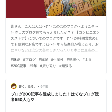
皆さん、こんばんは〜(^^) ほのぼのブログへようこそ〜
✨ 昨日のブログ見てもらえましたか？？ 【コンビニエン
スストア】についてのブログです！(^^) 24時間営業のと
ても便利なお店ですよね〜✨ 年々新商品が増えたり、お
にぎりなどは安定の美味しさだったりと本当に最高の品
揃えですよね〜✨ 美味しいスイーツなどおすすめがあれ
#
継続
#
ブログ
#
日記
#
生産性
#
効率化
#
ネタ
ば教えて下さい！(^^) 昨日のブログはこちらのリンクか
#
200記事
#
1年
#
振り返り
#
頑張る
らで(^^) リンク ↓↓↓ https://saga-
jpn.hatenablog.com/entry/2021/03/09/200000 ここか
らは本編へと入ります！(^^) ふと記事数を確認したので
すが、なんと【20…
•
書く、走る。
6年前
ブログ200記事を達成しました！はてなブログ読
者550人も♡