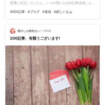
普通に生活していたら、いつの間にか200記事達成しち
ゃってました、という感じ。あんまり「努力してやり遂
#
200記事
#
ブログ
#
達成
#
嬉しいなぁ
げました」ということはなかったです。こ、これが継続
の力というやつなのか・・・！？ さて、では、200記事
目は、記念に何をしましょうかね。100記事達成記念では
•
有料記事にチャレンジしたし、200記事記念にも何かや
癒やしの桃色占い
3年前
りたいな～、と思ってですよ。この度、なんと・・・ブ
200記事、有難うございます!
ログ名を変えてみまし…