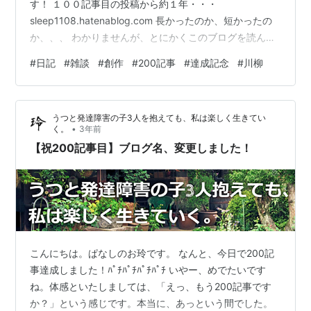
す！ １００記事目の投稿から約１年・・・
sleep1108.hatenablog.com 長かったのか、短かったの
か、、、 わかりませんが、とにかくこのブログを読んで
くださる方々が、いてくださるおかげで２００記事を書
#
日記
#
雑談
#
創作
#
200記事
#
達成記念
#
川柳
くことができました。 感謝感謝です！ これからもどうぞ
『睡魔と戦う日常』をよろしくお願いします。 それでは
金次郎と銀次郎の一句の総集編第二弾！！ とくとご覧あ
うつと発達障害の子3人を抱えても、私は楽しく生きてい
れ！ 川柳祭りだ．．．👉 【川柳祭り】 100～110 111～
•
く。
3年前
120 121～130 131～140 141～150 …
【祝200記事目】ブログ名、変更しました！
こんにちは。ぱなしのお玲です。 なんと、今日で200記
事達成しました！ﾊﾟﾁﾊﾟﾁﾊﾟﾁﾊﾟﾁ いやー、めでたいです
ね。体感といたしましては、「えっ、もう200記事です
か？」という感じです。本当に、あっという間でした。