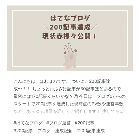
PVまで増やした方法も！
こんにちは、ほわほわです。 ついに、200記事達
成〜！！ ちょっとおふざけ記事が30記事ほどあるので、
厳密には170記事くらいかな？🤔 今日は、ブログ0からの
スタートで200記事を達成した現時点のPV数や運営年数
など、あらゆる項目を詳しくご紹介します！ 少しでも参
考になったらうれしいです。 行くぞ〜 200記事達成！！
#
はてなブログ
#
ブログ運営
#
200記事
現時点のレベルを一挙公開！ 運営年数 PV数は？ 収益は
#
200記事 ブログ 達成記念
#
200記事達成
どのくらい？ 月間2万PVになるまでにやってきたこと