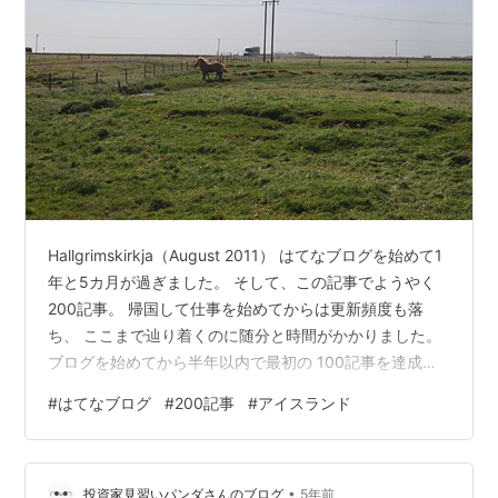
Hallgrimskirkja（August 2011） はてなブログを始めて1
年と5カ月が過ぎました。 そして、この記事でようやく
200記事。 帰国して仕事を始めてからは更新頻度も落
ち、 ここまで辿り着くのに随分と時間がかかりました。
ブログを始めてから半年以内で最初の 100記事を達成し
ましたが、 100記事から200記事まではその倍の時間が
#
はてなブログ
#
200記事
#
アイスランド
かかってしまいました… Iceland（August 2011） 読者登
録をしてくださっていた方、させていただいていた人の
中には、 はてなブログからワードプレスへ移行された方
•
や、 少しブログから離れて生活をされている人もいらっ
投資家見習いパンダさんのブログ
5年前