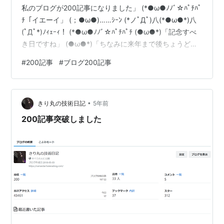
私のブログが200記事になりました」 (*●ω●ﾉﾉﾞ☆ﾊﾟﾁﾊﾟ
ﾁ「イエーイ」 (；●ω●)……ｼｰﾝ (*ノﾟДﾟ)八(*●ω●*)八
(ﾟДﾟ*)ﾉｨｪｰｨ！ (*●ω●ﾉﾉﾞ☆ﾊﾟﾁﾊﾟﾁ (●ω●*)「記念すべ
き日ですね」 (●ω●*)「ちなみに来年まで後ちょうど
100日です！」 (●ω●*)「では200記事までのPV数とか
#
200記事
#
ブログ200記事
紹介しちゃいますね」 (●ω●*)「だいたい50PVから
200PV位ですかね？」 (；●ω●)「えっ最近PV数少なく
なってきてないか？って」 (；●ω●)「……」 (●ω●´)ｼﾚ
•
ｯ「じゃっ次にいきますね」(●…
きり丸の技術日記
5年前
200記事突破しました