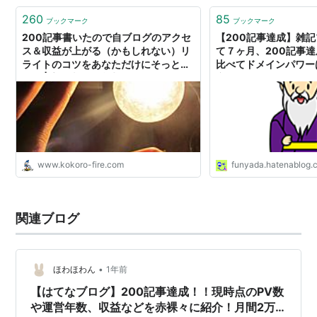
260
85
ブックマーク
ブックマーク
200記事書いたので自ブログのアクセ
【200記事達成】雑
ス＆収益が上がる（かもしれない）リ
て７ヶ月、200記事達
ライトのコツをあなただけにそっと教
比べてドメインパワー
える | 心に火を、指先にペンを
究。と、コンテンツのま
ッシュガーデン改
www.kokoro-fire.com
funyada.hatenablog.
関連ブログ
•
ほわほわん
1年前
【はてなブログ】200記事達成！！現時点のPV数
や運営年数、収益などを赤裸々に紹介！月間2万