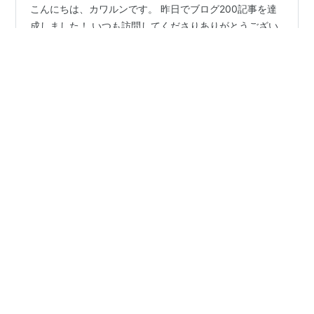
こんにちは、カワルンです。 昨日でブログ200記事を達
成しました！ いつも訪問してくださりありがとうござい
ます。 前回ブログの振り返りをしたのは11カ月目のと
き。 ■ あわせて読みたい ■ 【ブログ運営報告11カ月
目】PV数と収益を公開 - 書く、走る。 今日はこの機会に
ブログを分析してみようと思います。 200記事達成しま
#
200記事
#
読者数
#
はてなブログ
した！ はてなブログ読者550人も達成 PV数や収益 PV数