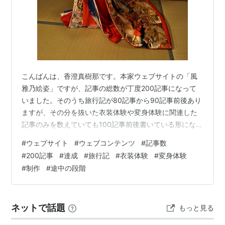
こんばんは、香澄真樹那です。本家ウェブサイトの「風
雅乃絵姿」ですが、記事の総数が丁度200記事になって
いました。そのうち旅行記が80記事から90記事前後あり
ますが、その分を抜いた衣装体験や変身体験に関連した
記事のみを数えていても100記事前後書いている形になっ
ています。 現在のはてなブログに移転してから1年以上が
#
ウェブサイト
#
ウェブコンテンツ
#
記事数
経過して 現在は2025年12月の沖縄県への旅行の記事を掲
#
200記事
#
達成
#
旅行記
#
衣装体験
#
変身体験
載中です 旅行記の完成後に衣装体験系の記事を掲載しま
#
制作
#
途中の段階
す 本家ウェブサイトの設計表の通りの記事数にはなって
いませんが 旅行記で100記事近く掲載するとは思わずに
新しい時期に体験した衣装体験や変身体験に絡めた物と
ネットで話題
もっと見る
して まずは旅行記…