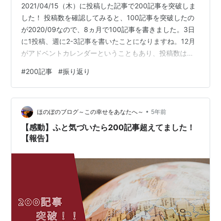
2021/04/15（木）に投稿した記事で200記事を突破しま
した！ 投稿数を確認してみると、100記事を突破したの
が2020/09なので、8ヵ月で100記事を書きました。3日
に1投稿、週に2-3記事を書いたことになりますね。12月
がアドベントカレンダーということもあり、投稿数はそ
こで稼げています。 PV数 PV数は少しずつ伸びてます
#
200記事
#
振り返り
ね。月単位で見ると有意に増えていると言って良さそう
です。 100から200記事まで変化を見てみると、8割のア
クセスは100から200記事までの間に来ていただいたよう
•
ですね。ありがたいです。 具体的な記事のPV 全期間と
ほのぼのブログ～この幸せをあなたへ～
5年前
比較しても、100記事以降のPV数とあまり変わ…
【感動】ふと気づいたら200記事超えてました！
【報告】