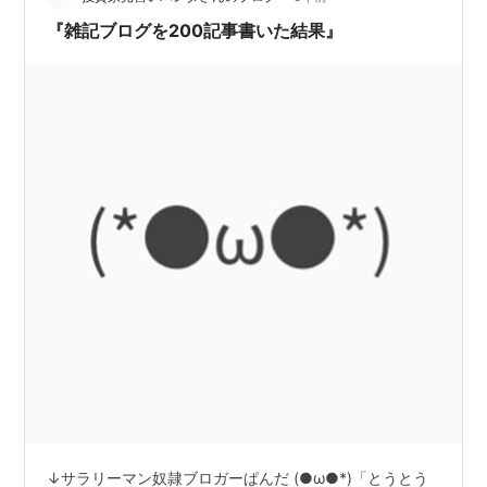
しゃいます。 今までコミ…
『雑記ブログを200記事書いた結果』
↓サラリーマン奴隷ブロガーぱんだ (●ω●*)「とうとう