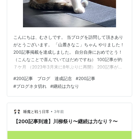
こんにちは、むさしです。 当ブログを訪問して頂きあり
がとうございます。 「山麓きなこ」ちゃん やりました！
200記事掲載を達成しました。 自分自身におめでとう！
（こんなことで喜んでいてはだめですね） 100記事が約
７ケ月 （2023年3月末に8年ぶりに再開） 200記事が約
６ケ月 少しずつ短くなってきました。 この調子でいくと
#
200記事 ブログ 達成記念
#
200記事
300記事は5ケ月先（10月頃）でしょうか？ 記事のネタ
#
ブログネタ切れ
#
継続は力なり
に困ることがあります。 ‥‥。 頭の中にある事、思ってい
る事、言いたい事を書こうとすると似た様な事ばかりに
なり 「面白味が無いな‥‥。人の趣味に誰が興味あんね
ん‥‥。困ったな‥‥」 と突っ込みを入れたくなります。…
•
睡魔と戦う日常
3年前
【200記事到達】川柳祭り〜継続は力なり？〜