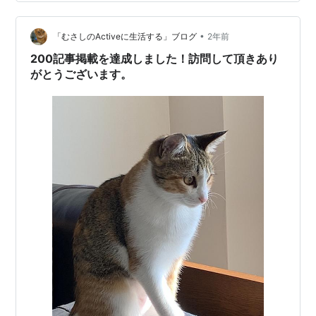
は？PVを増やす方法を紹介！ まとめ 200記事達成！！現
時点のレベルを一挙公開！ 運営年数 31ヶ月ほど。 2年と
7ヶ月です。 ただ、2万PVを初めて達成したのはもう少
•
「むさしのActiveに生活する」ブログ
2年前
し…
200記事掲載を達成しました！訪問して頂きあり
がとうございます。