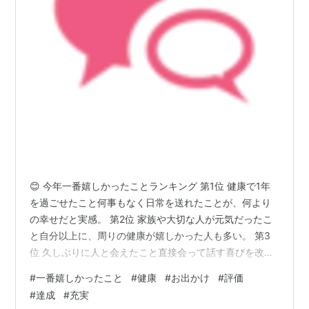
😊 今年一番嬉しかったことランキング 第1位 健康で1年
を過ごせたこと何事もなく日常を送れたことが、何より
の幸せだと実感。 第2位 家族や大切な人が元気だったこ
と自分以上に、周りの健康が嬉しかった人も多い。 第3
位 久しぶりに人と会えたこと直接会って話す喜びを改め
て感じた。 第4位 旅行やお出かけができたこと非日常の
#
一番嬉しかったこと
#
健康
#
お出かけ
#
評価
時間が心のリフレッシュに。 第5位 美味しいものを食べ
#
達成
#
充実
られたことささやかだけど確実な幸せ。 第6位 仕事・学