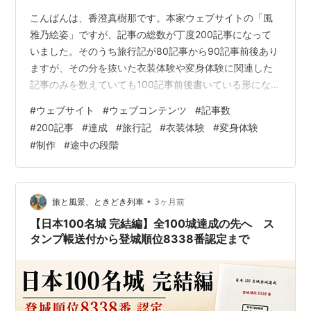
こんばんは、香澄真樹那です。本家ウェブサイトの「風
雅乃絵姿」ですが、記事の総数が丁度200記事になって
いました。そのうち旅行記が80記事から90記事前後あり
ますが、その分を抜いた衣装体験や変身体験に関連した
記事のみを数えていても100記事前後書いている形になっ
ています。 現在のはてなブログに移転してから1年以上が
#
ウェブサイト
#
ウェブコンテンツ
#
記事数
経過して 現在は2025年12月の沖縄県への旅行の記事を掲
#
200記事
#
達成
#
旅行記
#
衣装体験
#
変身体験
載中です 旅行記の完成後に衣装体験系の記事を掲載しま
#
制作
#
途中の段階
す 本家ウェブサイトの設計表の通りの記事数にはなって
いませんが 旅行記で100記事近く掲載するとは思わずに
新しい時期に体験した衣装体験や変身体験に絡めた物と
して まずは旅行記…
•
旅と風景、ときどき列車
3ヶ月前
【日本100名城 完結編】全100城達成の先へ ス
タンプ帳送付から登城順位8338番認定まで