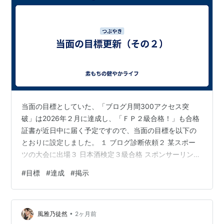
当面の目標としていた、「ブログ月間300アクセス突
破」は2026年２月に達成し、「ＦＰ２級合格！」も合格
証書が近日中に届く予定ですので、当面の目標を以下の
とおりに設定しました。 １ ブログ診断依頼２ 某スポー
ツの大会に出場３ 日本酒検定３級合格 スポンサーリンク
そして、いつもの様に目標を書いた紙を寝室に貼りまし
#
目標
#
達成
#
掲示
た。これ、本当に重要です。皆さんにも絶対オススメし
ます。どうしても生活に追われて頭で考えていることを
忘れがちです。日々目標を目にするだけで目標達成度が
•
格段に上がります。 １ ブログ診断依頼 とにかくブログ
風雅乃徒然
2ヶ月前