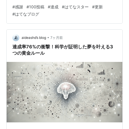
ていましたが、 ブログを充実させたいと思っているの
#
感謝
#
100投稿
#
達成
#
はてなスター
#
更新
で、今後はカテゴリーの管理や 問い合わせフォームの設
#
はてなブログ
置など後回しにしていたことをやっていく為 更新は週1回
以上に変更しようと思います。 途中、並行して問い合わ
せフォーム作成に挑戦していたこともありますが、 上手
く作成（表示？）出来ませんでした…(;^_^A 取りあえず無
•
aideashd’s blog
7ヶ月前
理せずボチボ…
達成率76%の衝撃！科学が証明した夢を叶える3
つの黄金ルール