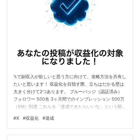
𝕏で副収入が欲しいと思う方に向けて、攻略方法を共有し
たいと思います！ 収益化を目指す際、立ちはだかる壁は
大きく分けて2つあります。 ブルーバッジ（認証済み）
フォロワー 500名 3ヶ月間でのインプレッション 500万
（5M）到達 これらを「達成できたらいいな」という願望
ではなく、達成すべき「ノルマ」として因数分解した結
#
X
#
収益化
#
達成
果、最短ルートが見えてきました。 第1の壁｜500人の
「認証済み」フォロワーをどう集めるか 「500人のフォ
ロワー」ではなく「500人の認証済みフォロワー」とい