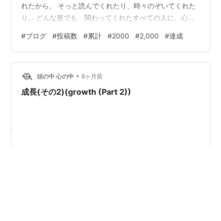
れたから。 そっと読んでくれたり、時々のぞいてくれた
り… どんな形でも、関わってくれたすべての人に、心か
らありがとうを伝えたいです。 書くことが日々の習慣に
#
ブログ
#
投稿数
#
累計
#
2000
#
2,000
#
達成
なって、気づけばこんなにもたくさんの言葉を積み重ね
てきました。これからも、のんびりマイペースに、でも
心を込めて続けていきますので、どうぞよろしく。 次は
•
どんな記事を書こうかな。 またふらっと遊びに来てもら
頭の中 心の中
8ヶ月前
えたら嬉しいです🌱ここからいつもの調子に戻るね。
成長(その2)(growth (Part 2))
2021年8月20日にブログを開…