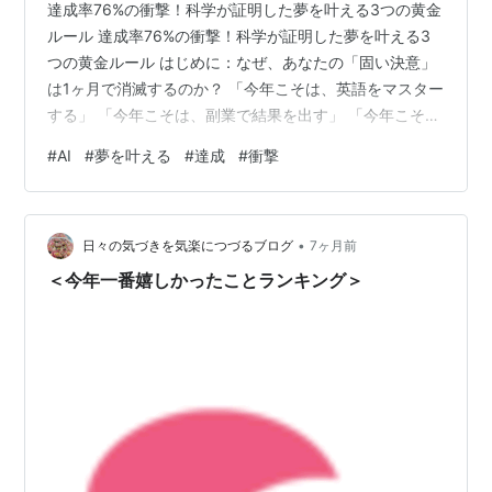
達成率76%の衝撃！科学が証明した夢を叶える3つの黄金
ルール 達成率76%の衝撃！科学が証明した夢を叶える3
つの黄金ルール はじめに：なぜ、あなたの「固い決意」
は1ヶ月で消滅するのか？ 「今年こそは、英語をマスター
する」 「今年こそは、副業で結果を出す」 「今年こそ
は、理想の体型を手に入れる」 そう手帳に書き込んだ新
#
AI
#
夢を叶える
#
達成
#
衝撃
年の高揚感は、今どこにあるでしょうか？ 正直に言いま
す。もしあなたが、「意志の力」だけで夢を叶えようと
しているなら、それはギャンブルよりも勝率の低い戦い
•
を挑んでいることになります。 ペンシルベニア州スクラ
日々の気づきを気楽につづるブログ
7ヶ月前
ントン大学の研究によると、新年の抱負を立てた人のう
＜今年一番嬉しかったことランキング＞
ち、実際にそれを達成できるの…