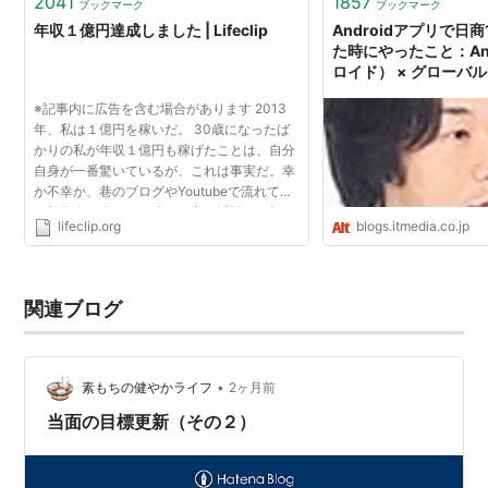
2041
1857
ブックマーク
ブックマーク
年収１億円達成しました | Lifeclip
Androidアプリで日
た時にやったこと：And
ロイド） × グローバ
ブ・ブログ
※記事内に広告を含む場合があります 2013
年、私は１億円を稼いだ。 30歳になったば
かりの私が年収１億円も稼げたことは、自分
自身が一番驚いているが、これは事実だ。幸
か不幸か、巷のブログやYoutubeで流れてい
る胡散臭い人々とは違い、私は以前から顔と
lifeclip.org
blogs.itmedia.co.jp
名前を晒しているし、継続的にTwitterでもつ
ぶやいているので信憑...
関連ブログ
•
素もちの健やかライフ
2ヶ月前
当面の目標更新（その２）