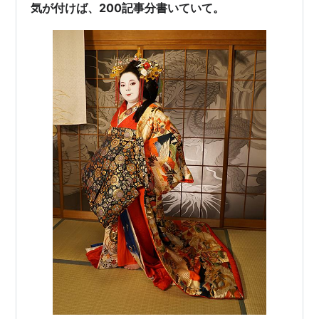
の改善を進めます。記事の内容、アクセス数、アドセン
気が付けば、200記事分書いていて。
ス収入の改善など問題は山積みです…