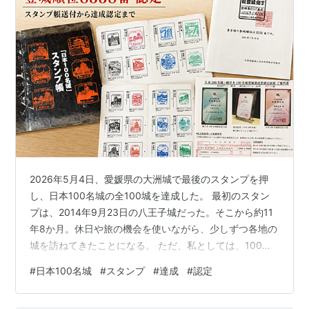
2026年5月4日、愛媛県の大洲城で最後のスタンプを押
し、日本100名城の全100城を達成した。 最初のスタン
プは、2014年9月23日の八王子城だった。そこから約11
年8か月。休日や旅の機会を使いながら、少しずつ各地の
城を訪ねてきたことになる。 ただ、私としては、100城
目のスタンプを押しただけで終わりにはしたくなかっ
#
日本100名城
#
スタンプ
#
達成
#
認定
た。全100城のスタンプを集めたスタンプ帳を公益財団法
人日本城郭協会へ送り、登城達成の認定を受けるところ