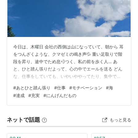
今日は、木曜日 会社の西側は山になっていて、朝から 耳
をつんざくような、クマゼミの鳴き声💦 重い足取りで階
段を昇り、途中でため息💨つく、私の前を歩く人… あ
と、ひと踏ん張りだよって、心の中でエールを送る どん
な、仕事をしていても、いやいややってたり、集中でき
なかったり、思うようにな らない時って、どっと疲れる
#
あとひと踏ん張り
#
仕事
#
モチベーション
#
海
😣💦⤵️ いろいろな仕事をしてきて、仕事というものの捉
#
達成
#
充実
#
にんげんだもの
え方を私なりに例えるなら、 仕事という海⛵があり、そ
れを目の前にして、準備体操をして、体を整え、 呼吸を
整える。 そして、大きく深呼吸して、覚悟を決めて、思
ネットで話題
もっと見る
い切って飛び込んでいく🌊 波が荒い時もあるし、穏やか
な時もある🏊‍♂️ 波が荒れ…