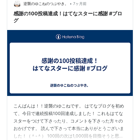
•
う点がポイントです。ここを突破する最短ルートは、仕
逆襲のゆこねのつぶやき。
7ヶ月前
組み化された「相互フォロー」の活用に他なりません。
感謝の100投稿達成！はてなスターに感謝 #ブロ
コミュニティの活用…
グ
こんばんは！！逆襲のゆこねです。 はてなブログを初め
て、今日で連続投稿100回達成しました！ これもはてな
スターをつけて下さったり、コメントを下さった方々の
おかげです。 読んで下さって本当にありがとうございま
した！（＾-＾） 100回の次は1,000回を目指そうと思っ