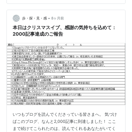
校で評価されたこと努力が認められる瞬間は自信につな
がる。 第7位 目標を一つでも達成できたこと小さな成功
が大きな喜びに。 第8位 推し活・趣味が充実したこと心
•
歩・探・見・感
8ヶ月前
から夢中になれる…
本日はクリスマスイブ、感謝の気持ちを込めて：
2000記事達成のご報告
いつもブログを読んでくださっている皆さまへ。 気づけ
ばこのブログ、なんと2,000記事に到達しました！ ここ
まで続けてこられたのは、読んでくれるあなたがいてく