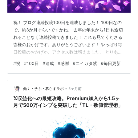
祝！ ブログ連続投稿100日を達成しました！ 100日なの
で、約3か月ぐらいですかね。 去年の年末から1日も途切
れることなく連続投稿できました！ これも見てくださる
皆様のおかげです。ありがとうございます！ やっぱり毎
日投稿のおかげか、アクセス数は増えました。 とりあえ
ずチェックしてもらえれば、毎日何かしらの記事が投稿
#
祝
#
100日
#
達成
#
感謝
#
ニイガタ紫
#
毎日更新
されているのでそれで見てくださるのかなぁと。 とりあ
えず毎日更新は今年1年間は続けていきたいです！ ただ！
何かの事情で断念するかもしれませんが（笑） こればか
•
りは分かりません。 正直1月の新日本プロレスイッテンヨ
働く・学ぶ・暮らすラボ
5ヶ月前
ンを観戦の際に、「これはもう毎日更新は無理かも」と
𝕏収益化への最短攻略。Premium加入から1.5ヶ
思ってましたが、なん…
月で500万インプを突破した「TL・数値管理術」