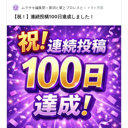
まで進めて、初めて一区切りにしたいと思っていた。 今
•
回は、日本100名城達成後に何を送ったのか、どのような
ムラサキ編集部～新潟と紫とプロレスと～
4ヶ月前
書類が戻ってきたのか、登城順位8338番の認定がどのよ
【祝！】連続投稿100日達成しました！
うな形で届いた…