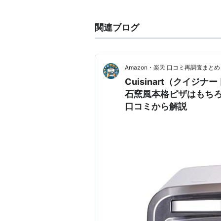
国産のものにはない強力なモーター
定評がある。
関連ブログ
アメリカの家庭の約60％では
フー
30％はクイジナート製品である。
「合理性だけでなく、素材そのもの
Amazon・楽天 口コミ再調査まと
の料理家に愛されている。
Cuisinart（クイジナ
石窯風本格ピザはもち
クイジナート フ
口コミから解説
(0.5L) ブラッシ
出版社/メーカー:
Cu
発売日:
2005/05/12
メディア:
ホーム&キ
クリック
: 62回
この商品を含むブログ 