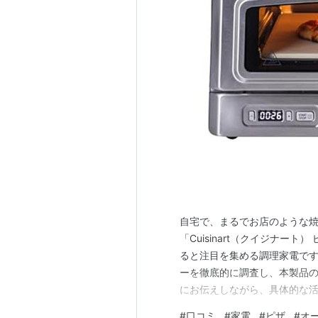
自宅で、まるでお店のような
「Cuisinart（クイジナート
ると注目を集める調理家電です
ーを徹底的に調査し、本製品
にお伝えしながら、具体的な
はぜひ参考にしてください。
#
口コミ
#
家電
#
ピザ
#
オ