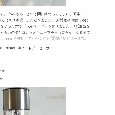
す。 休みもあっという間に終わってしまい、通常モー
さん（１０本程）いただきました。 お雑煮やお煮しめに
なかったので 『人参スープ』を作りました。 ①適当な
るくらいの水とコンソメキューブを入れ柔らかくなるまで
uisinartを使用して細かくする ③鍋に戻す（一番右の
の水を足して温める ⑤出来上がり〜 人参の自然な甘み
#
Cuisinart
#
フードプロセッサー
w.cuisinart.jp このCuisinartのフードプロセッ
年前
v