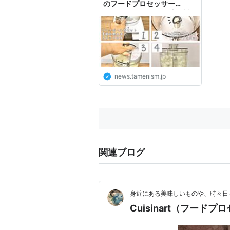
のフードプロセッサー
「DLC191J」の使い方 - 読
む為にずむ【日々の出会い・
暮らしを楽しくするブログ】
news.tamenism.jp
関連ブログ
身近にある美味しいものや、時々日
Cuisinart（フー