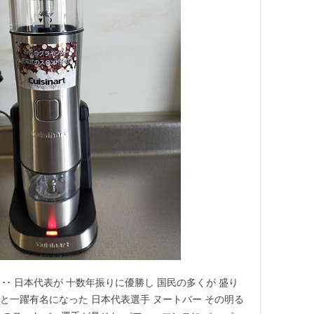
C･･･ 日本代表が 十数年振りに優勝し 国民の多くが 盛り
しい と一躍有名になった 日本代表選手 ヌートバー その明る