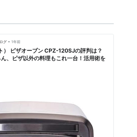
を使用した
フードプロセッサー
や
ハンドミキサー
に
ドプロセッサー
が使われており、そのうちのおよそ
の味や香りを損なわない」というコンセプトが多く
•
めログ
1年前
ート） ピザオーブン CPZ-120SJの評判は？
ろん、ピザ以外の料理もこれ一台！活用術を
ードプロセッサー ミニプレップ プロセッサー
ュステンレス[ブラック] DLC-1JBS
isinart (クイジナート)
ッチン
(7件) を見る