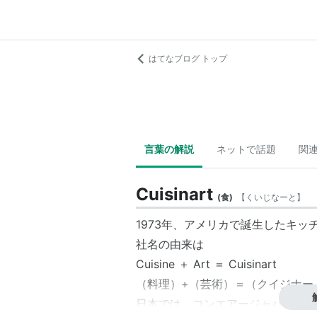
はてなブログ トップ
言葉の解説
ネットで話題
関
Cuisinart
(
食
)
【
くいじなーと
】
1973年、
アメリカ
で誕生したキッ
社名の由来は
Cuisine ＋ Art ＝
Cuisinar
t
（料理）+（芸術）＝（クイジナー
日本では、
コンエアージャパン
によ