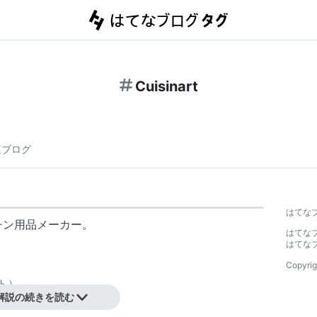
Cuisinart
連ブログ
はてな
チン用品メーカー。
はてな
はてな
Copyrig
ト）。
解説の続きを読む
り運営されている。