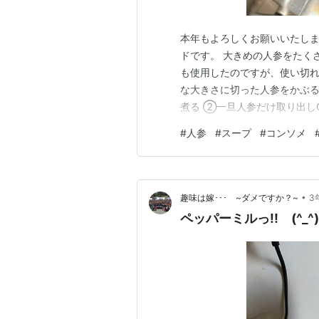
本年もよろしくお願いいたしま
ドです。 大きめの人参をたく
も使用したのですが、使い切れ
な大きさに切った人参をかぶ
煮る ②一旦人参だけ取り出しC
写真） ④スープになるくらい
#
人参
#
スープ
#
コンソメ
が感じられて美味しいスープです。 ww
サーを２０…
•
趣味は嫁･･･ ~ダメですか？~
3
ペッパーミルっ!! (^_^)