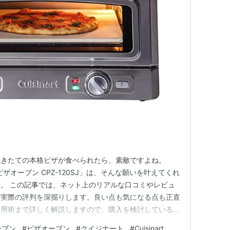
焼きたての本格ピザが食べられたら、素敵ですよね。
） ピザオーブン CPZ-120SJ」は、そんな願いを叶えてくれ
。 この記事では、ネット上のリアルな口コミやレビュ
の実際の評判を深掘りします。良い点も気になる点も正直
活用術まで詳しく解説しますので、購入を検討している方
ーブン
#
ピザオーブン
#
クイジナート
#
Cuisinart