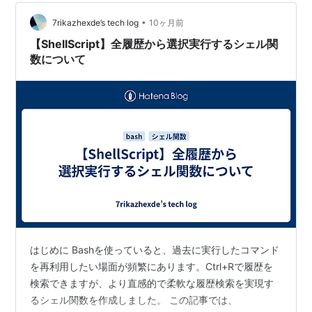
万年前**（オルドビス紀末期）に、地球史上最初期に分
•
類される**五大絶滅の一つ**が起こりました。 推定で
7rikazhexde’s tech log
10ヶ月前
は、**全海洋生物種の約85％が絶滅**。当時…
【ShellScript】全履歴から選択実行するシェル関
数について
はじめに Bashを使っていると、過去に実行したコマンド
を再利用したい場面が頻繁にあります。Ctrl+Rで履歴を
検索できますが、より直感的で柔軟な履歴検索を実現す
るシェル関数を作成しました。 この記事では、