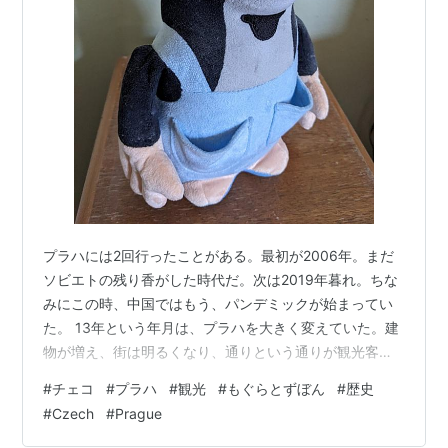
プラハには2回行ったことがある。最初が2006年。まだ
ソビエトの残り香がした時代だ。次は2019年暮れ。ちな
みにこの時、中国ではもう、パンデミックが始まってい
た。 13年という年月は、プラハを大きく変えていた。建
物が増え、街は明るくなり、通りという通りが観光客で
埋め尽くされていた。増えた建物のほとんどが新しいホ
#
チェコ
#
プラハ
#
観光
#
もぐらとずぼん
#
歴史
テルだ。 最初に訪れた2006年、街の暗さとボヘミアンな
#
Czech
#
Prague
ミュージシャン達、暖炉から出る煙の匂いなどに東欧を
感じた。どの通りを歩いても、そこの角を曲がってモー