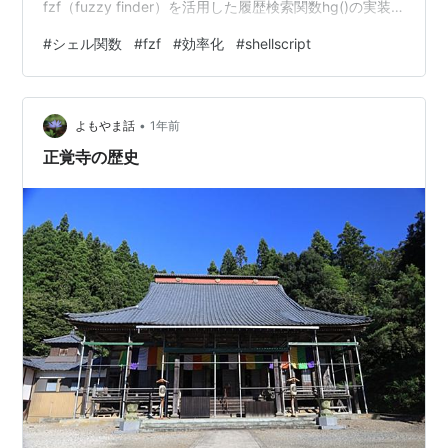
fzf（fuzzy finder）を活用した履歴検索関数hg()の実装
について、技術的な詳細を解説します。 完全なコードは
#
シェル関数
#
fzf
#
効率化
#
shellscript
Gistに投稿していますので、そちらもご確認ください。
全履歴から選択実行するシェル関数（~/.bashrに追加す
る方法） · GitHub 全履歴から選択実行するシェル関数
•
（$HOME/.bash_functionsを読み込んで実行する方法） ·
よもやま話
1年前
GitHub 背景と課…
正覚寺の歴史