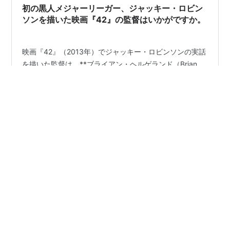
初の黒人メジャーリーガー、ジャッキー・ロビン
ソンを描いた映画『42』の監督はいかがですか。
映画『42』（2013年）でジャッキー・ロビンソンの実話
を描いた監督は、**ブライアン・ヘルゲランド（Brian
Helgeland）**です。彼は白人の脚本家・映画監督であ
り、この作品では**アメリカにおける人種差別と黒人ア
スリートの先駆者的闘い**に、比較的誠実なアプローチ
を取ったと評価されています。 - ## 🎬 ブライアン・ヘル
#
Chat GPT
#
movie
#
baseball
#
racism