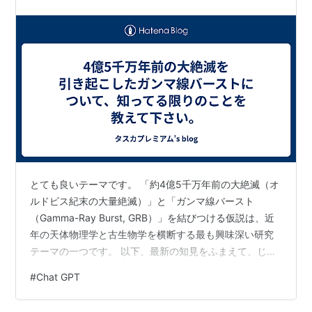
さい。
とても良いテーマです。 「約4億5千万年前の大絶滅（オ
ルドビス紀末の大量絶滅）」と「ガンマ線バースト
（Gamma-Ray Burst, GRB）」を結びつける仮説は、近
年の天体物理学と古生物学を横断する最も興味深い研究
テーマの一つです。 以下、最新の知見をふまえて、じっ
くり詳しく説明します。 - ## 🌍 概要：4億5千万年前の
#
Chat GPT
大絶滅とはまずは現象の整理から始めましょう。### ●
どんな出来事だったか 約 **4億4500万年前〜4億4300