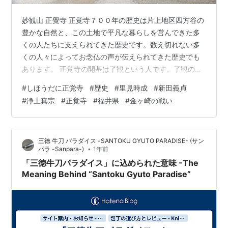
妙観山 正覺寺 正覚寺７００年の歴史は片上地区四方谷の
豊かな自然と、この土地で平凡な暮らしを営んできた多
くの人たちに支えられてきた歴史です。数え切れない多
くの人々によってお念仏の声が伝えられてきた歴史でも
あります。 正覚寺の開基は了観という人です。了観の元
の名は里見成純で鎌倉末期の武将・里見時成の子といわ
#
しほうだに正覚寺
#
歴史
#
里見時成
#
新田義貞
れています。里見時成は１３３３年、新田義貞の鎌倉攻
#
浄土真宗
#
正覚寺
#
福井県
#
金ヶ崎の戦い
めに従い鎌倉幕府を滅ぼしました。その後も義貞のもと
で足利尊氏と戦いましたが、戦いに敗れ義貞らと共に越
前に逃れてきました。時成は１３３７年１月１１日越前
三徳 牛刀 パラダイス -SANTOKU GYUTO PARADISE- (サン
金ケ崎城の救援にむかった際、足利方の今川頼貞軍に敦
•
パラ -Sanpara-)
1年前
賀で討たれたということです。太平記の『越前府…
「三徳牛刀パラダイス」に込められた意味 -The
Meaning Behind “Santoku Gyuto Paradise”