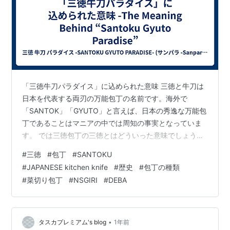
「三徳牛刀パラダイス」に込められた意味 三徳と牛刀は
日本を代表する両刃の万能包丁の名前です。海外で
「SANTOK」「GYUTO」と言えば、日本の秀逸な万能包
丁であることはマニアの中では周知の事実となっていま
す。 では三徳包丁の三徳とはどういった意味でしょう
か？以下にその説明をさせて頂きたいと思います。 三徳
#
三徳
#
包丁
#
SANTOKU
包丁の「三徳」とは 三徳包丁の「三徳」とは、「肉」
#
JAPANESE kitchen knife
#
歴史
#
包丁の種類
「魚」「野菜」の三つの食材をこの一本で調理できる万
#
菜切り包丁
#
NSGIRI
#
DEBA
能性を指します。日本の食文化の変化と、従来の包丁の
利点を組み合わせることで生まれた、まさに「三つの
徳」を持つ包丁です。 三徳包丁は、主に日本の菜切包丁
の使いやすさに、西洋の牛刀の特性を取り入れ…
•
タスカプレミアム's blog
1年前