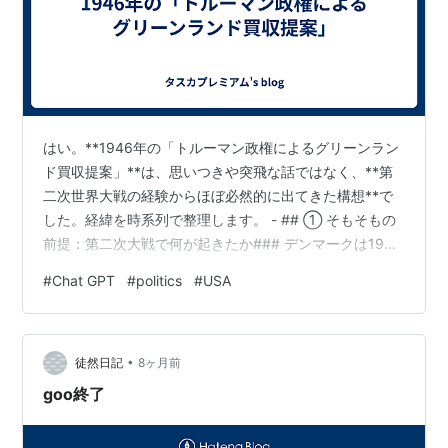
はい。**1946年の「トルーマン政権によるグリーンラン
ド買収提案」**は、思いつきや突飛な話ではなく、**第
二次世界大戦の経験からほぼ必然的に出てきた構想**で
した。経緯を時系列で整理します。 - ## ① そもそもの
前提：第二次大戦で何が起きたか### デンマークは1940
年にナチス・ドイツに占領 本国政府は事実上機能停止 グ
#
Chat GPT
#
politics
#
USA
リーンランドは**「宙に浮いた領土」**になる ### アメ
リカが事実上の防衛を引き受ける 1941年、米・デンマー
ク（亡命政府）間で協定 アメリカが * 空軍基地建設 * 港
•
湾整備 * 気象観測網構築👉 この時点で**アメリカはグリ
徒然日記
8ヶ月前
ーンランドを実効支配に近い形で運用…
goo終了