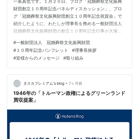
一条真也です。１月２０日、ブログ「冠婚葬祭文化振興
財団創立１０周年記念パネルディスカッション」、ブロ
グ「冠婚葬祭文化振興財団創立１０周年記念祝賀会」で
紹介したように、わたしが理事長を務める一般財団法人
冠婚葬祭文化振興財団の創立１０周年記念行事が大塚の
ホテルベルクラシック東京で盛大に開催されました。 パ
#
一般財団法人 冠婚葬祭文化振興財団
ンフレットの表紙 昨日は、パネルディスカッションや祝
#
１０周年記念パンフレット
#
理事長挨拶
賀会の受付で財団の創立１０周年記念パンフレットが配
#
皆様からのメッセージ
#
取り組み
布されました。表紙には「冠」「婚」「葬」「祭」の文
字とともに、それぞれをイメージしたデザインがされて
います。これはデザインにうるさい財団２代理事長であ
る山下裕史顧問（１１７社長）が入念にチェック…
•
タスカプレミアム's blog
7ヶ月前
1946年の「トルーマン政権によるグリーンランド
買収提案」