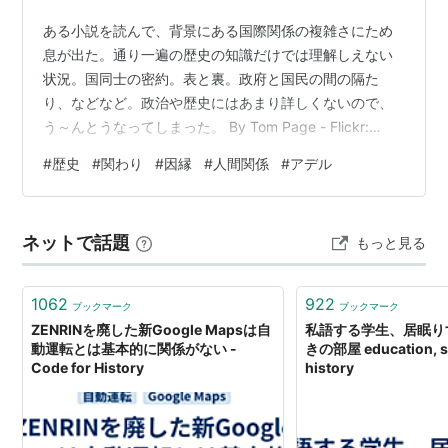
ある小説を読んで、背景にある国際関係の複雑さにため
息が出た。通り一遍の歴史の知識だけでは理解しえない
状況。国同士の密約。表と裏。政府と国民の間の隔た
り、などなど。政治や歴史にはあまり詳しくないので、
う～んとうなってしまった。 By Tom Page - Flickr:
IMG_1965, CC BY-SA 2.0,
#
歴史
#
関わり
#
因縁
#
人間関係
#
アデル
https://commons.wikimedia.org/w/index.php?
curid=25912446 そして思い出した、アメリカに住んで
いた時友達が言っていた"History is his story."という話
ネットで話題
もっと見る
を。 端的に言えば、歴史というものは関わった者の語り
であり…
1062
922
ブックマーク
ブックマーク
ZENRINを廃した新Google Mapsは自
私語する学生、居眠りす
動運転とは基本的に関係がない -
きの部屋 education, s
Code for History
history