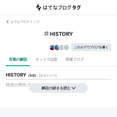
はてなブログ トップ
HISTORY
このタグでブログを書く
言葉の解説
ネットで話題
関連ブログ
HISTORY
(
音楽
)
【
ひすとりー
】
韓国の男性グループ。
解説の続きを読む