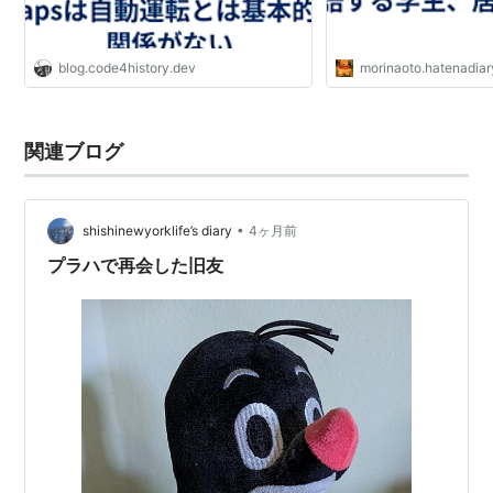
blog.code4history.dev
morinaoto.hatenadiar
関連ブログ
•
shishinewyorklife’s diary
4ヶ月前
プラハで再会した旧友