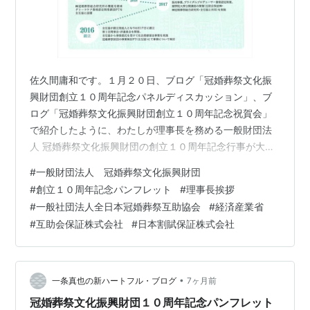
佐久間庸和です。１月２０日、ブログ「冠婚葬祭文化振
興財団創立１０周年記念パネルディスカッション」、ブ
ログ「冠婚葬祭文化振興財団創立１０周年記念祝賀会」
で紹介したように、わたしが理事長を務める一般財団法
人 冠婚葬祭文化振興財団の創立１０周年記念行事が大塚
のホテルベルクラシック東京で盛大に開催されました。
#
一般財団法人 冠婚葬祭文化振興財団
パンフレットの表紙 昨日は、パネルディスカッションや
#
創立１０周年記念パンフレット
#
理事長挨拶
祝賀会の受付で財団の創立１０周年記念パンフレットが
#
一般社団法人全日本冠婚葬祭互助協会
#
経済産業省
配布されました。表紙には「冠」「婚」「葬」「祭」の
#
互助会保証株式会社
#
日本割賦保証株式会社
文字とともに、それぞれをイメージしたデザインがされ
ています。これはデザインにうるさい財団２代理事長で
ある山下裕史顧問（１１７社長）が入念にチェッ…
•
一条真也の新ハートフル・ブログ
7ヶ月前
冠婚葬祭文化振興財団１０周年記念パンフレット