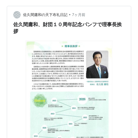
ツァルトがこっちに歩いて来るような気がする。広場で
はベートーヴェンが友達と待ち合わせ中だ。夜、暗い道
•
佐久間庸和の天下布礼日記
7ヶ月前
端で見た花売りのおばあちゃんの事…
佐久間庸和、財団１０周年記念パンフで理事長挨
拶