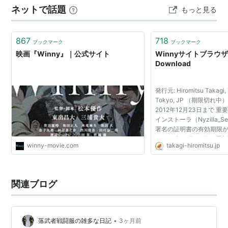
釈金500万円を納め、47氏は同日夜に保釈されてい
ネットで話題
もっと見る
よく分からないままに弁護団と会うシーンとなるのだ
る。なお保釈金は、有志からの寄付（義援金）が使
が、これがなか…
われた模様。
867
718
2004/09/01 第1回公判が京都地裁で開かれる。
ブックマーク
ブックマーク
映画『Winny』｜公式サイト
Winnyサイトブラウザ "N
2006/12/13 京都地裁が著作権法違反幇助（ほうじ
Download
ょ）の罪で罰金150万円（求刑・懲役1年）の有罪判
決を言い渡す。弁護側・検察側の双方が控訴。
発行元: Hiromitsu Takagi,
2009/1/19 控訴審第1回公判（大阪高等裁判所）で
Tokyo, JP （期限切れ
弁護側は改めて無罪を主張。
2012年12月23日まで 
インストーラ（Nyzilla_S
2009/10/8 大阪高裁判決にて逆転無罪。「Winnyは
署名の証明書の有効期限
価値中立的」と小倉正三裁判長がほう助罪を否定。
（2011年12月30日） 
winny-movie.com
takagi-hiromitsu.jp
（Nyzilla_Setup.e
2011/12/19 最高裁にて「多数の者が著作権侵害に
の有効期限が切れま...
利用する可能性が高いと認識していたとはいえな
い」として検察側上告を棄却。ほう助罪成立を認め
関連ブログ
ず、無罪が確定した。
判例全文：
http://www.courts.go.jp/hanrei/pdf/2011122110
•
落武者戦闘服の雑多な日記
3ヶ月前