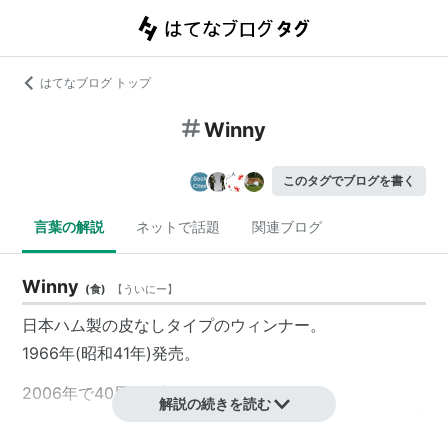
はてなブログ トップ
Winny
このタグでブログを書く
言葉の解説
ネットで話題
関連ブログ
Winny
(
食
)
【
ういにー
】
日本ハム製の皮なしタイプのウィンナー。
1966年(昭和41年)発売。
2006年で40周年を迎える。
解説の続きを読む
→
http://www.nipponham.co.jp/winny/40anniversary/i