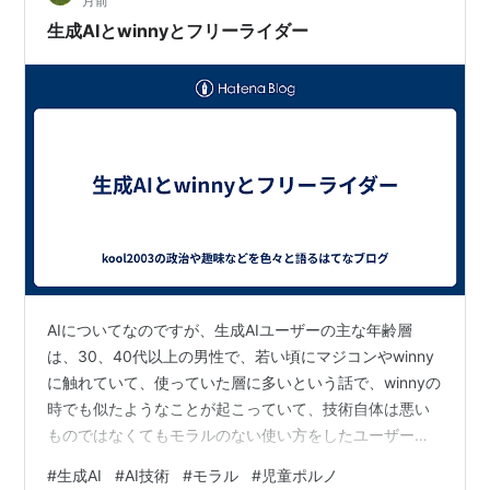
月前
かった。ちょうど映画の中で語られるように一度有罪判
生成AIとwinnyとフリーライダー
決を受けてしてしま…
AIについてなのですが、生成AIユーザーの主な年齢層
は、30、40代以上の男性で、若い頃にマジコンやwinny
に触れていて、使っていた層に多いという話で、winnyの
時でも似たようなことが起こっていて、技術自体は悪い
ものではなくてもモラルのない使い方をしたユーザーが
多く、児童ポルノや違法ダウンロードに多く用いられて
#
生成AI
#
AI技術
#
モラル
#
児童ポルノ
いたために開発者が無実の罪に問われて潰されて技術の