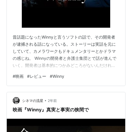
昔話題になったWinnyと言うソフトの話で、その開発者
が逮捕される話になっている。ストーリーは実話を元に
していて、カメラワークもドキュメンタリーとかドラマ
の感じね。 Winnyの開発者と弁護士集団とで話が進んで
いく。開発者は基本的につかみどころがないんだけれど
も、支援者の2ちゃんねらーから寄せられた通帳のメッセ
#
映画
#
レビュー
#
Winny
ージを見て、だんだんと心を開いていく。「ガンガレ」
とか通帳に書いてあったわ。好きなことに対する集中力
が強いが、社会性は持ち合わせていないと言う典型的な
•
マニアック気質。 今回の問題は、著作権違反幇助という
シネマの流星
2年前
「幇助」の概念。申告罪なのに、原告が警察になってい
映画『Winny』真実と事実の狭間で
ると言うのも変な話。この話と並行して…