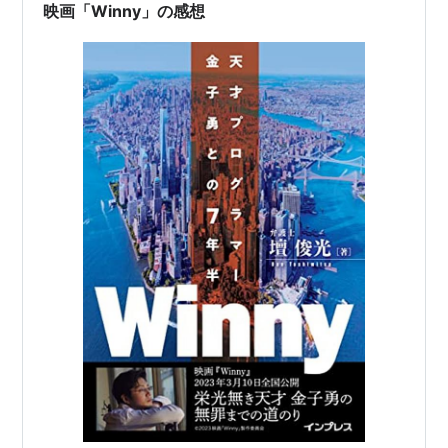
が簡単にできるファイル共有ソフト「Winny」を開発し
映画「Winny」の感想
た金子勇（東出昌大）は試用版を「2ちゃん…