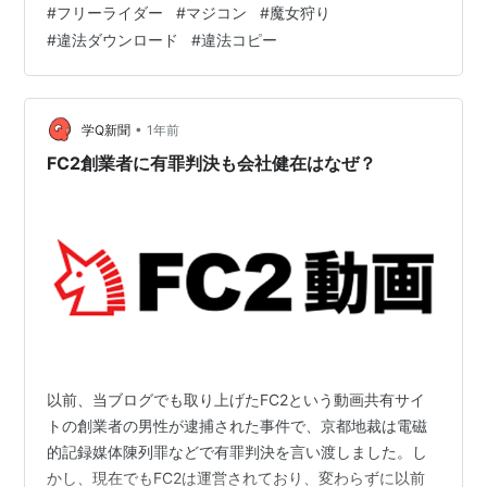
#
フリーライダー
#
マジコン
#
魔女狩り
発展が遅れたということなんですけどwinnyにおいて割れ
#
違法ダウンロード
#
違法コピー
厨と呼ばれるフリーライダー達が生成AI関連においても
才能の民主化とか AI魔女狩りとか AIツイフェミという世
迷い言を叫んでいるようで、面の皮の厚さが見えてき
て、こういう人達のせ…
•
学Q新聞
1年前
FC2創業者に有罪判決も会社健在はなぜ？
以前、当ブログでも取り上げたFC2という動画共有サイ
トの創業者の男性が逮捕された事件で、京都地裁は電磁
的記録媒体陳列罪などで有罪判決を言い渡しました。し
かし、現在でもFC2は運営されており、変わらずに以前