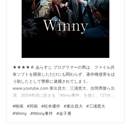
ンテナ＠WinMXアンテナ
がある。
違法性を巡って、開発者である金子が2004年に著作権
侵害行為ほう助の容疑で逮捕された。ファイル交換ソフ
トの開発者が逮捕されるのは世界的にも稀で、動向に注
目が集まっていたが、2011年に無罪が確定した。
Winny公開後の動き（違法性を巡って、無罪が確
定するまで）
★★★★☆ あらすじ プログラマーの男は、ファイル共
有ソフトを開発しただけにも関わらず、著作権侵害をほ
2003/11/27 初の逮捕者が2名。「47氏」も家宅捜
う助したとして警察に逮捕されてしまう。
索を受ける。公式サイトは閉鎖。
www.youtube.com 東出昌大、三浦貴大、吉岡秀隆ら出
2004/05/10 Winnyの開発者である「47氏」も逮捕
演。2004年頃に始まる「Winny事件」を描く。127分。
される。同年5月31日、「47氏」は京都地方検察庁に
Winny事件 - Wikipedia 感想 ソフトを開発しただけで逮
#
映画
#
邦画
#
松本優作
#
東出昌大
#
三浦貴大
よって起訴される。
捕されてしまった主人公が、弁護団と共に裁判で争う。
#
Winny
#
Winny事件
#
金子勇
冒頭は主人公が任意同行を求められ、警察とやりとりを
2004/06/01 保釈請求が1日、京都地裁に認められ
する中で逮捕されることになるまでの様子が描かれる。
た。京都地検はこれに準抗告したが棄却された。保
事実関係を追うことが中心で、あまり主人公のキャラが