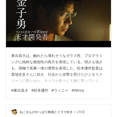
東出昌大は、触れたら壊れそうなガラス性、プログラミ
ングに純粋な無垢性の両方を表現している。弱さも強さ
も、両極で表裏一体の透明を表現した。松本優作監督は
栗城史多さんに続き、社会から攻撃を受けたひとをスク
リーンに甦らせた。カメラが徐々に人物に寄っていく。
寄り添っていく。ノンフィクションは情報・事象を映し
#
東出昌大
#
松本優作
#
ウィニー
#
Winny
出すことではない。想いが強化されていく。色濃くなっ
ていく。今後はどんな映画を撮るか分からないが、「事
実」ではなく「真実」を描き続けて欲しい。それができ
•
る稀有な映画監督。 あらすじ 2002年データのやりとり
ねこせんのやっぱり映画とドラマ好き
2年前