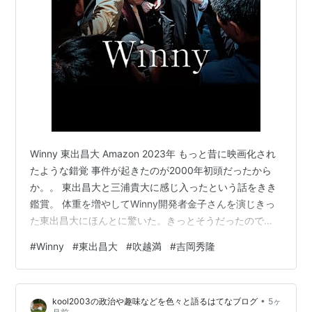
Winny 東出昌大 Amazon 2023年 もっと昔に映画化され
たような錯覚 事件が起きたのが2000年初頭だったから
か。。 東出昌大と三浦貴大に感じ入ったという話をきき
鑑賞。 体重を増やしてWinny開発者金子さんを演じきっ
た東出昌大にほんとに驚いた。きっとそうだったのでは
と思わせる、純粋なプログラムおたく。日常生活は頓着
#
Winny
#
東出昌大
#
吹越満
#
吉岡秀隆
しない感じ。独特のユーモア。今までみてきた東出氏と
全く感じが違っていた。（むしろ映画の最後に登場する
ほんものの金子氏の姿の方が素朴でオタクっぽさは少な
•
kool2003の政治や趣味などを色々と語るはてなブログ
5ヶ
い。） 金子さんが最高裁で勝訴したことは分かっていな