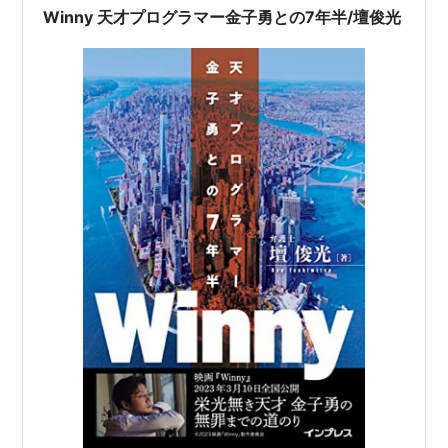
2925.pdf
（PDF）
Winny 天才プログラマー金子勇との7年半/壇俊光
その他のトピック
「Winny」という名前は、「WinMX」の次を目指す
という意味を込めて、「MX」のアルファベットを1文
字ずつ進めた「WinNY」に由来
情報漏洩とセットで報道されることが多い。官房長
官が「最も確実な対策はパソコンでウィニーを使わ
ないこと」と発言したことでも有名
現在は他人が修正パッチを当てたバージョンである
「Winnyp」が流通している模様
書籍
Winnyの技術
作者:
金子勇,アスキー書籍編集部
出版社/メーカー:
アスキー
発売日:
2005/10