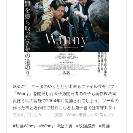
2002年、データのやりとりが出来るファイル共有ソフト
「Winny」を開発した金子勇開発者の金子も著作権法違
反ほう助の容疑で2004年に逮捕されてしまう。ツールの
作った事と著作権で裁判になるも第一審では有罪判決を
下されてしまう・・。実話「Winny事件」の映像化 日本
検察の意図的な逮捕、裁量主義、人質司法は国際的にも
#
映画Winny
#
Winny
#
金子勇
#
映画感想
#
邦画
指摘され問題視されてますね。 同じ仕組みのまま功名心