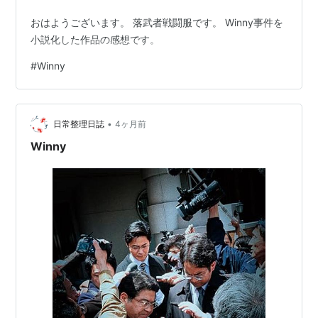
メディア:
単行本
おはようございます。 落武者戦闘服です。 Winny事件を
購入
: 11人
クリック
: 307回
この商品を含むブログ (232件) を見る
小説化した作品の感想です。
#
Winny
関連キーワード
Ｗｉｎｎｙ、
ウィニー
•
日常整理日誌
4ヶ月前
金子勇
Winny