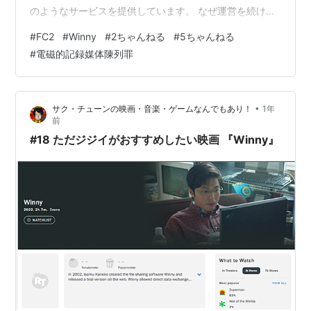
のようなサービスを提供しています。 なぜ運営を続けら
れているのでしょうか。理由を理解できれば、日本経済
#
FC2
#
Winny
#
2ちゃんねる
#
5ちゃんねる
が低迷している原因も見えてくるのではないか。そんな
#
電磁的記録媒体陳列罪
切り口でこのFC2事件を見ていきましょう。 FC2とは何
か FC2は、動画や生放送の配信ができるYoutubeのよう
なサイトです。ただし、Youtubeよりも利用規約が緩
•
サク・チューンの映画・音楽・ゲームなんでもあり！
1年
く、成人向けの内容も許可しています。成人向けの動画
前
を配信したい利用者は身分…
#18 ただジジイがおすすめしたい映画 『Winny』