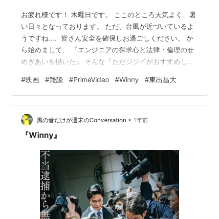
お疲れ様です！ 木曜日です。 ここのところ天気よく、暑
い日々となっております。 ただ、台風が近づいているよ
うですね…、皆さん安全を確保しお過ごしください。 か
ら始めまして、 『エンジニアの探求心と法律・倫理のせ
めぎあいを描いた』 そんな『ただジジイがおすすめした
い映画』をご紹介！ ではおつきあいください！ 『１.映
#
映画
#
雑談
#
PrimeVideo
#
Winny
#
東出昌大
画のタイトル』 ・映画タイトル Winny ・概要 ファイル
共有ソフト「Winny」。 それはユーザー同士がデータの
やり取りができる未来のP2P技術。 その便利で瞬く間に
•
普及するわけだが…これを開発した主人公は不当逮捕さ
風の音だけが週末のConversation
1年前
れてしまうのだった。 技術の進歩と法律その法廷闘争は
『Winny』
ここから始ま…