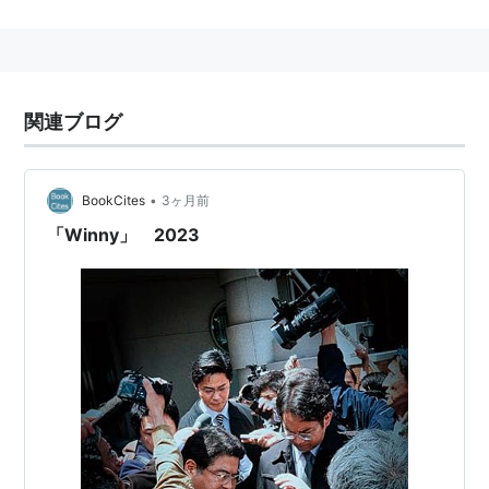
ndex.html
Winny
(
コンピュータ
)
【
うぃにー
】
P2P形式のファイル共有ソフト。開発者は元東京大学大
関連ブログ
学院情報理工学系研究科助手の金子勇。
2002年5月6日にベータリリースされた。不特定多数の
PCユーザー間で音楽や映像のファイルを共有できる。
•
BookCites
3ヶ月前
共有されるファイルは、サーバーを介さずに無数のパソ
「Winny」 2023
コンを介して転送されるため、送信元の匿名性があるの
が特徴。
WinMX
や
Freenet
などを参考にして新規に作られたファ
イル共有ソフトで、2ちゃんねるの
ダウンロード板
上で
開発が行われていた。作者はその最初（本当は2番目）
のレス番号から「47氏」と呼ばれる。高速性と匿名性の
両立を目指して開発された。匿名BBSを実現する
P2P
サ
ーバントとしても動作する。
Winnyアンテナ
と
Winnyア