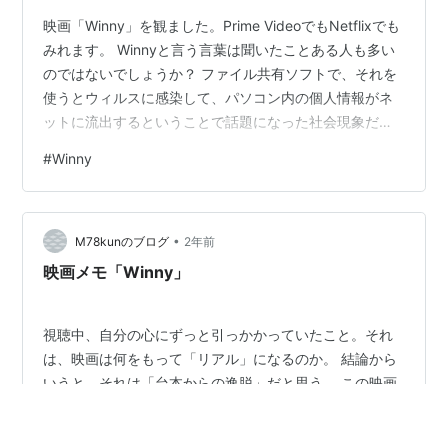
映画「Winny」を観ました。Prime VideoでもNetflixでも
みれます。 Winnyと言う言葉は聞いたことある人も多い
のではないでしょうか？ ファイル共有ソフトで、それを
使うとウィルスに感染して、パソコン内の個人情報がネ
ットに流出するということで話題になった社会現象だっ
たという記憶です。 開発者が逮捕されたが、その後無罪
#
Winny
になったところまではざっくり知っています。 この事件
を担当した、壇 俊光弁護士のブログを元に小説にした
「Winny 天才プログラマー金子勇との7年半」が原作のよ
•
うです。 Winny 天才プログラマー金子勇との7年半
M78kunのブログ
2年前
(NextPublishing) 作者:壇 俊光 …
映画メモ「Winny」