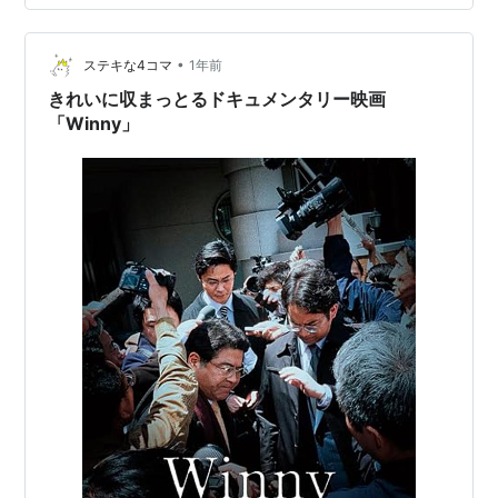
による歪みは今も変わらないのかな 金子勇の開発に対す
る情熱と誠実さを想うと称えられるべき人物ですね。 意
•
志を受け継ぎ、未来を切り開く開発者が数多く羽搏きま
ステキな4コマ
1年前
すようにー。と祈りたい。
きれいに収まっとるドキュメンタリー映画
「Winny」