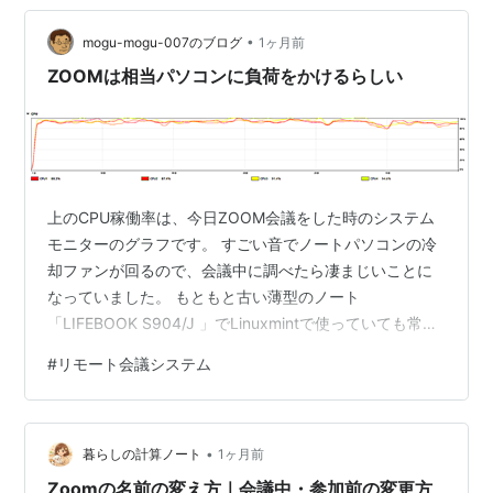
たく使わせていただきました。 今調べてみたら、なんと
•
小学生以下は席料無料でした！ 次回は子供たち連れてカ
mogu-mogu-007のブログ
1ヶ月前
ラオケやろうかな♪ www.kaikatsu.jp ↓AOKI…
ZOOMは相当パソコンに負荷をかけるらしい
上のCPU稼働率は、今日ZOOM会議をした時のシステム
モニターのグラフです。 すごい音でノートパソコンの冷
却ファンが回るので、会議中に調べたら凄まじいことに
なっていました。 もともと古い薄型のノート
「LIFEBOOK S904/J 」でLinuxmintで使っていても常に
CPUがフル稼働している気配はあったのですが、ZOOM
#
リモート会議システム
のときは一段と熱くなるのです。 このノートはIntel Core
i5-4300U @ 1.90GHz。２コア＋４スレッドですから、
現状のCPUからすれば相当性能は劣ります。 それでも、
•
ブラウザや画像処理程度では普通に使えるのに、ZOOM
暮らしの計算ノート
1ヶ月前
だと非常に重い！ 変だなと思って、ネ…
Zoomの名前の変え方｜会議中・参加前の変更方