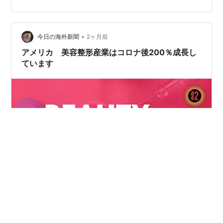
は、なんか嫌ですよね。 でも情シス担当としては正直な
ところ、「その映像処理、どこで走っているの？」が先
に気になってしまうんですよ（職業病というやつで
す）。 今日は Zoom の映像補正機能を整理しながら、企
•
今日の海外新聞
2ヶ月前
業ポリシーの観点で何を確認すべきか…
アメリカ 美容整形産業はコロナ後200％成長し
ています
アメリカ・ビジネス情報IBT5/29 新型コロナウイルス感
染症以降、アメリカの美容業界が爆発的な成長で200％