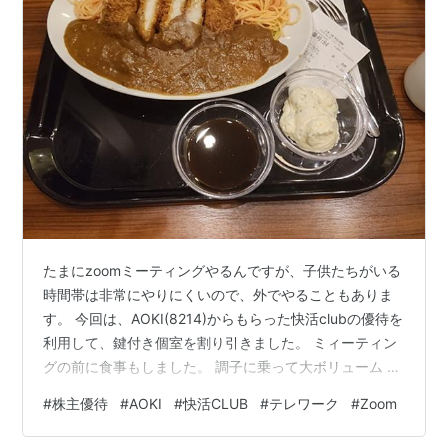
たまにzoomミーティングやるんですが、子供たちがいる
時間帯は非常にやりにくいので、外でやることもありま
す。 今回は、AOKI(8214)からもらった快活clubの優待を
利用して、鍵付き個室を割り引きました。 ミィーティン
グの前に食事もしました。 調子に乗って大ボリューム ト
ルコライスを堪能しました。 優待の内容は、20%割引。
#
株主優待
#
AOKI
#
快活CLUB
#
テレワーク
#
Zoom
これをカラオケ「コートダジュール」と併せて半年ごと
に10回利用できます。 ただ飯ではないのですが、ありが