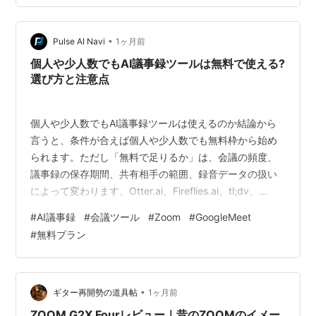
わない 選び方のポイント（3つの視点） 1. 「表示名」と
「プロフィール名」をざっくり区別する Zoomの名前の
•
仕組み 表示名（ミーティング中） プロフィール名（アカ
Pulse AI Navi
1ヶ月前
ウント情報） 2. PCから参加するときの名前変更ルート
個人や少人数でもAI議事録ツールは無料で使える?
3.…
選び方と注意点
個人や少人数でもAI議事録ツールは使えるのか結論から
言うと、条件が合えば個人や少人数でも無料枠から始め
られます。ただし「無料で足りるか」は、会議の頻度、
議事録の保存期間、共有相手の範囲、録音データの扱い
によって変わります。Otter.ai、Fireflies.ai、tl;dv、
Fathomのような外部の議事録ツールには、個人や少人数
#
AI議事録
#
会議ツール
#
Zoom
#
GoogleMeet
でも試しやすい無料プランがあります。一方で、Zoom
#
無料プラン
AI CompanionやGoogle MeetのGeminiのように、普段使
っている会議ツール側にメモ・要約機能が用意されてい
る場合もあります。 無料枠で足りる人、有料を検討した
方がよい人 月に数回程度の会議で…
•
ギター再開勢の道具帖
1ヶ月前
ZOOM G2X Fourレビュー｜昔のZOOMのイメー