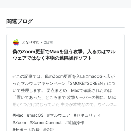
関連ブログ
•
となりずむ
2日前
偽のZoom更新でMacを狙う攻撃。入るのはマル
ウェアではなく本物の遠隔操作ソフト
✅この記事では、偽のZoom更新を入口にmacOSへ広が
ったマルウェアキャンペーン「SMOKE#SCREEN」につ
いて整理します。 要点まとめ：Macで確認されたのは
「置いてあった」ところまで 攻撃サーバーの棚に、Mac
用が1つだけ混じっていた 中身が本物なので、ウイルス対
策の網に引っかからない Macなら、開くまでに何段の確
#
Mac
#
macOS
#
マルウェア
#
セキュリティ
認があるのか 日本では、この着地のほうが先に定着して
#
Zoom
#
ScreenConnect
#
遠隔操作
いる 海外の反応：Gatekeeperは止めてくれるのか ひと
#
サポート詐欺
#
公証