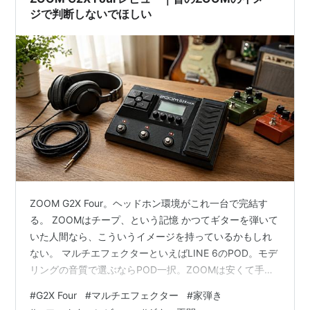
ジで判断しないでほしい
ZOOM G2X Four。ヘッドホン環境がこれ一台で完結す
る。 ZOOMはチープ、という記憶 かつてギターを弾いて
いた人間なら、こういうイメージを持っているかもしれ
ない。 マルチエフェクターといえばLINE 6のPOD。モデ
リングの音質で選ぶならPOD一択。ZOOMは安くて手頃
だけど、音はそれなり。 自分もそう思っていた時期があ
#
G2X Four
#
マルチエフェクター
#
家弾き
る。一時期LINE 6のPODを使っていた。宅録で使えるレ