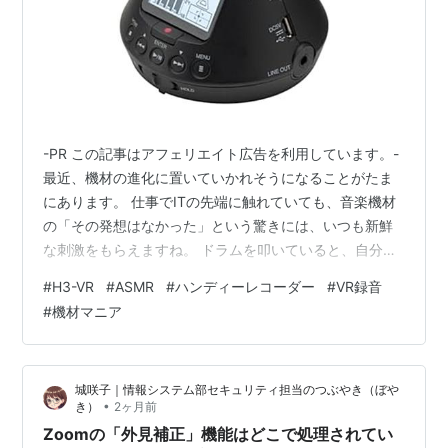
-PR この記事はアフェリエイト広告を利用しています。-
最近、機材の進化に置いていかれそうになることがたま
にあります。 仕事でITの先端に触れていても、音楽機材
の「その発想はなかった」という驚きには、いつも新鮮
な刺激をもらえますね。 ドラムを叩いていると、自分の
耳に聞こえている「あの空気感」をどうにか残せないか
#
H3-VR
#
ASMR
#
ハンディーレコーダー
#
VR録音
と試行錯誤するのが常です。 そんな中、ふと目に留まっ
#
機材マニア
たのがこのZOOM H3-VRというレコーダー。 見た目から
して、ただ者ではない雰囲気が漂っていませんか？ ピラ
ミッド型のフォルムに隠された「4つの目」 まず目を引
城咲子｜情報システム部セキュリティ担当のつぶやき（ぼや
くのが、この独特な円錐形のデザイン。 SF映画のプロッ
•
き）
2ヶ月前
プか、あるいは洗…
Zoomの「外見補正」機能はどこで処理されてい