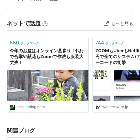
こと：怖がる材料と、確かめられたことの距離 まとめ：
見方が変わるのは、配布経路が見えたとき どうも、とな
りです。 Macを狙う攻撃の話は、ここ数か月だけでも
ネットで話題
もっと見る
何…
880
744
ブックマーク
ブックマーク
今年のお盆はオンライン墓参り！代行
ZOOMもUberもNetf
で合掌や献花もZoomで作法も服装大
円で全てのシステム/
丈夫！
ーコードの衝撃
smalistblog.com
wirelesswire.jp
関連ブログ