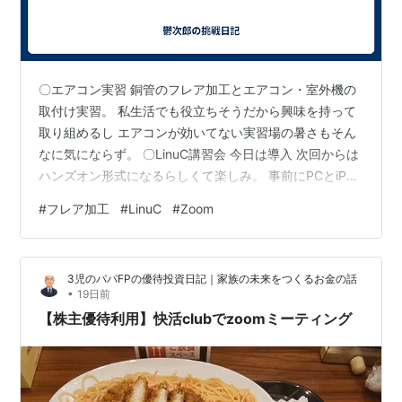
〇エアコン実習 銅管のフレア加工とエアコン・室外機の
取付け実習。 私生活でも役立ちそうだから興味を持って
取り組めるし エアコンが効いてない実習場の暑さもそん
なに気にならず。 〇LinuC講習会 今日は導入 次回からは
ハンズオン形式になるらしくて楽しみ。 事前にPCとiPad
にzoomの設定をするのが疲れた。 〇Windows Update
#
フレア加工
#
LinuC
#
Zoom
今日も更新三昧でとにかく時間がかかる上に インストー
ルに失敗したりと ほぼPCが使えないような状態なので、
これは絶対CPUが低スペックなことだけが理由じゃない
3児のパパFPの優待投資日記｜家族の未来をつくるお金の話
と思い GeminiとChatGPTに質問しながら sfcとかDISM
•
19日前
も試したり、散々時間かけて調…
【株主優待利用】快活clubでzoomミーティング