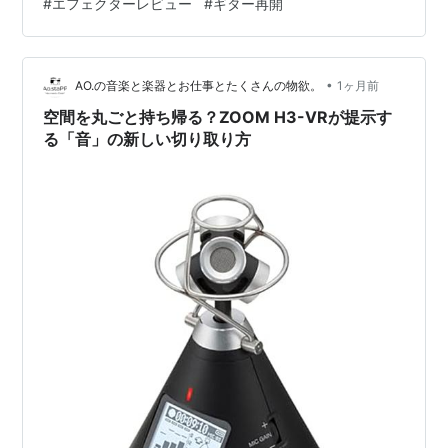
#
エフェクターレビュー
#
ギター再開
ベルの音が出た。その頃のZOOMは、同じ用途では正直
使えなかった。音質の差が明らかだった。 20年ぶりにギ
ターを再開して、ZOOM G2X Fourを使い始めたとき、そ
のイメージはどこへ消えたのかと思った。 音…
•
AO.の音楽と楽器とお仕事とたくさんの物欲。
1ヶ月前
空間を丸ごと持ち帰る？ZOOM H3-VRが提示す
る「音」の新しい切り取り方