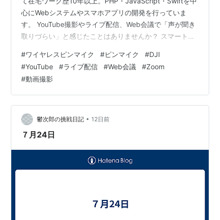
て在宅ワーク歴10年以上。PHP・JavaScript・Swiftを中
心にWebシステムやスマホアプリの開発を行っていま
す。 YouTube撮影やライブ配信、Web会議で「声が聞き
取りづらい」と感じたことはありませんか？ スマートフ
ォンやカメラの内蔵マイクでも録音できますが、周囲の
#
ワイヤレスピンマイク
#
ピンマイク
#
DJI
雑音を拾いやすく、音質も十分とは言えません。 そんな
#
YouTube
#
ライブ配信
#
Web会議
#
Zoom
ときに活躍するのがワイヤレスピンマイクです。服に装
#
動画撮影
着するだけでクリアな音声を録音でき、動画制作やオン
ライン会議のクオリティを大きく向上させてくれます。
私自身もYouTube動画やライブ配信を行っていますが、
…
•
鬱次郎の挑戦日記
12日前
７月24日