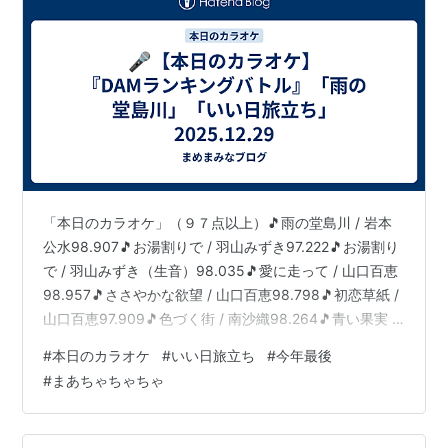
「本日のカラオケ」（９７点以上）🎵雨の堂島川 / 岩本
公水98.907🎵お湯割りで / 羽山みずき97.222🎵お湯割り
で / 羽山みずき（生音）98.035🎵愛に走って / 山口百恵
98.957🎵ささやかな欲望 / 山口百恵98.798🎵初恋草紙 /
山口百恵97.909🎵色づく街 / 南沙織98.264🎵青い果実 /
山口百恵98.868🎵さよならの向う側 / 山口百恵（生音）
#
本日のカラオケ
#
いい日旅立ち
#
今年最後
97.677🎵いい日旅立ち / 山口百恵99.045 「お湯割りで/
#
まあちゃちゃちゃ
羽山みずき」は、2025/12/10に発売されたばかりの新
曲。