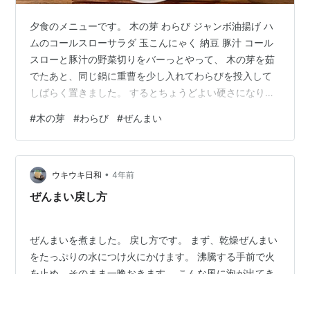
夕食のメニューです。 木の芽 わらび ジャンボ油揚げ ハ
ムのコールスローサラダ 玉こんにゃく 納豆 豚汁 コール
スローと豚汁の野菜切りをバーっとやって、 木の芽を茹
でたあと、同じ鍋に重曹を少し入れてわらびを投入して
しばらく置きました。 するとちょうどよい硬さになりま
す。 わらびは柔らかくなりすぎないようグツグツ茹でま
#
木の芽
#
わらび
#
ぜんまい
せん(*^^*) 山菜を収穫して処理しているとなんだか時間
がなくなってしまって(^_^;) グリルで焼くだけのジャンボ
油揚げやら、味付け済みで売っている玉こんにゃくを出
•
したり(^_^;) ジャンボ油揚げを焼いて納豆をはさみ、長ね
ウキウキ日和
4年前
ぎのせて醤油をちらりとかけて食べると簡単で美味しい
ぜんまい戻し方
です…