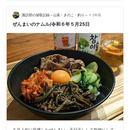
大さじ４ 作り方 ①人参と油揚げは薄切りに、ぜんまい
は一口大に切る。 ②炊飯器に洗った米、割烹白だしを入
•
れ、２合目の目盛りまで水を入れてかき混ぜる。①も加
諏訪部の採取記録～山菜・きのこ・釣り～
2年前
えて、炊飯する。 ③炊き上がったら全体を混ぜて完成…
ぜんまいのナムル/令和６年５月25日
５月上旬に収穫したぜんまい。天日干しして乾物にして