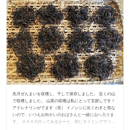
先月ぜんまいを収穫し、干して保存しました。 近くの山
で収穫しました。 山菜の収穫は私にとって宝探しです！
アドレナリンがでます（笑） イノシシに出くわすと危な
いので、いつもお向かいのおばさんと一緒に山へ入りま
す。 そろそろ行ってみるか〜と、同じタイミングでソワ
ソワしだすという(*^^*) まず、ぐるぐる部分のわた状の