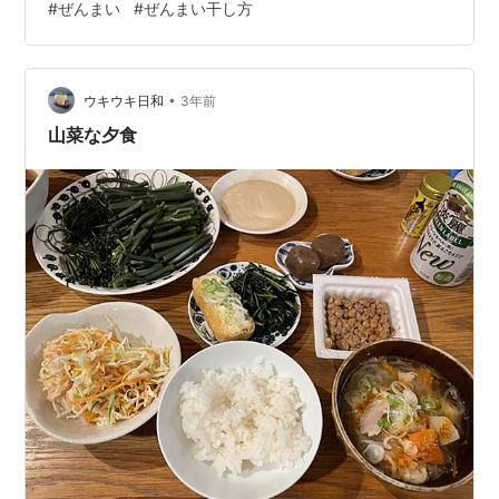
#
ぜんまい
#
ぜんまい干し方
ものと葉っぱを取り除きます。 わたをとって、 葉っぱも
とります。 これをひたすらやります(^_^;) 全部終えた
ら、つぎは茹でます。 グラグラ茹でません。 沸いたとこ
•
ろにぜんまいを入れ、鍋のフチに泡が出るくらいであげ
ウキウキ日和
3年前
ます。 大量にゆでる方は上下をひっくり返すようです
山菜な夕食
が、私は扱いやす…