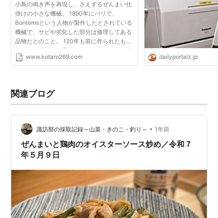
小鳥の鳴き声を再現し、さえずるぜんまい仕
掛けの小さな機械。 1890年にパリで、
Bontemsという人物が製作したとされている
機械で、サビや劣化した部分は修理してある
品物だとのこと。 120年も前に作られたもの
なのに、機械とは思えないほど自然で鳴き声
www.kotaro269.com
dailyportalz.jp
そのままで、製作者は間違いなく天才。
関連ブログ
•
諏訪部の採取記録～山菜・きのこ・釣り～
1年前
ぜんまいと鶏肉のオイスターソース炒め／令和７
年５月９日