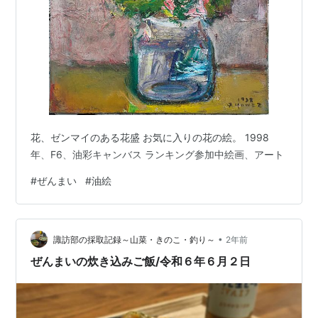
花、ゼンマイのある花盛 お気に入りの花の絵。 1998
年、F6、油彩キャンバス ランキング参加中絵画、アート
#
ぜんまい
#
油絵
•
諏訪部の採取記録～山菜・きのこ・釣り～
2年前
ぜんまいの炊き込みご飯/令和６年６月２日