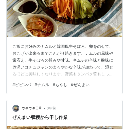
ご飯にお好みのナムルと韓国風牛そぼろ、卵をのせて、
おこげが出来るまでこんがり焼きます。ナムルの風味や
歯応え、牛そぼろの旨みや甘味、キムチの辛味と酸味に
奥深いコチュジャンのまろやかな辛味が加わって、混ぜ
るほどに美味しくなります。野菜もタンパク質もしっか
り摂れる、バランスの良いヒトサラ。 材料（2人分） お
#
ビビンバ
#
ナムル
#
もやし
#
ぜんまい
好みのナムルを数種類 1種類あたり60g〜100g 韓国風牛
肉のそぼろ 60g〜80g程度 卵 2個 ご飯 丼2杯分 キムチ
お好みの量 コチュジャン お好みの量 ごま油 大さじ1程度
•
作り方 鉄鍋又はフライパン又はホットプレートを熱し、
ウキウキ日和
3年前
ごま油を馴染ませたらご飯を敷き詰める。 ご飯を敷き詰
ぜんまい収穫から干し作業
めたら…