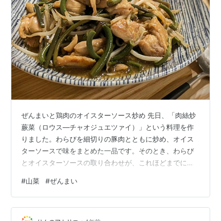
ぜんまいと鶏肉のオイスターソース炒め 先日、「肉絲炒
蕨菜（ロウス―チャオジュエツァイ）」という料理を作
りました。わらびを細切りの豚肉とともに炒め、オイス
ターソースで味をまとめた一品です。そのとき、わらび
とオイスターソースの取り合わせが、これほどまでにし
っくりくるものかと、驚かされたものです。自分の中
#
山菜
#
ぜんまい
で、これまで食べてきたわらび料理の中でも、断然一
番。そんな手応えを感じた料理でした。 これまでわらび
といえば、アク抜きしたものを生姜醤油でいただくか、