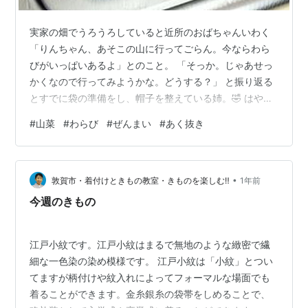
実家の畑でうろうろしていると近所のおばちゃんいわく
「りんちゃん、あそこの山に行ってごらん。今ならわら
びがいっぱいあるよ」とのこと。 「そっか。じゃあせっ
かくなので行ってみようかな。どうする？」 と振り返る
とすでに袋の準備をし、帽子を整えている姉。🤣 はや
っ！…ということで二人で行ってきました。 途中でペッ
#
山菜
#
わらび
#
ぜんまい
#
あく抜き
トボトル(2リットル)くらいの太さの大きな蛇に遭遇しま
したがなんとか帰還しました。 ただ…… ●杖にしようと
思って手を伸ばしたら蛇だった ●園芸作業用のショート
•
ブーツで山道は滑る …ことから、 ●むやみに手を伸ばし
敦賀市・着付けときもの教室・きものを楽しむ‼
1年前
てはいけない ●滑らない長靴がよさそう と反省しまし
今週のきもの
た。 春の山菜はアクが強いも…
江戸小紋です。江戸小紋はまるで無地のような緻密で繊
細な一色染の染め模様です。 江戸小紋は「小紋」とつい
てますが柄付けや紋入れによってフォーマルな場面でも
着ることができます。金糸銀糸の袋帯をしめることで、