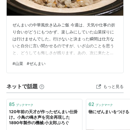
ぜんまいの中華風炊き込みご飯 今週は、天気や仕事の折
り合いがどうにもつかず、楽しみにしていた山菜採りに
は行けませんでした。行けないと決まった瞬間は仕方な
いと自分に言い聞かせるのですが、いざ山のことを思う
と、どうしても悔しさが残ります。あの、次に来たとき
は採ろうと目をつけておいた山菜たちが、食べ頃を過ぎ
#
山菜
#
ぜんまい
てしまったのではないかと。 もっとも、考えていてもし
ょうがないことなので、この日は気持ちを切り替えて、
前に干しておいたぜんまいと、余りものの鶏肉を使って
ネットで話題
もっと見る
炊き込みご飯を作ることにしました。ぜんまいの炊き込
みご飯はこれまでにも作ったことがあります。そのとき
は、和風のだしを利かせた、素朴な味付けでした。…
85
62
ブックマーク
ブックマーク
120年前の天才が作ったぜんまい仕掛
物にぜんまいをつける
け。小鳥の鳴き声を完全再現した
1890年製作の機械:小太郎ぶろぐ