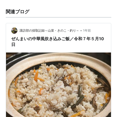
関連ブログ
•
諏訪部の採取記録～山菜・きのこ・釣り～
1年前
ぜんまいの中華風炊き込みご飯／令和７年５月10
日