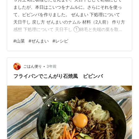
ましたが、本日はこいつをナムルに。さらにそれを使っ
て、ビビンバを作りました。 ぜんまい 下処理について
天日干し 戻し方 ぜんまいのナムル 材料（2人前） 作り方
感想 下処理について 天日干し ①綿毛と先端の葉を取り
除く。 ②鍋にたっぷりの水を入れ、沸騰したらぜんまい
#
山菜
#
ぜんまい
#
レシピ
を入れ、２分程度茹でる。 ③茹でたぜんまいは、新聞紙
（あればゴザ）の上に重ならないように広げて、天日干
し にする。 ④１～２時間程度で色が変わってくる（赤
•
みを帯びてくる）ので、優しく揉みこむ。 以後、1時間に
ごはん便り
3年前
１回この作業を繰り返す。 ⑤ぜんまいの水分が飛んで、
フライパンでこんがり石焼風 ビビンバ
黒くなったら完成。だ…