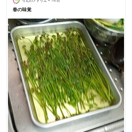
•
あるいは山菜蕎麦の具として添えるくらいで、いたって
りんのアトリエ
1年前
素朴な食べ方ばかりをしておりました。それが、オイス
春の味覚
ターソースとの組み合わせでご飯のおかずになるなん
て…