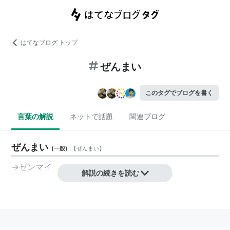
はてなブログ トップ
ぜんまい
このタグでブログを書く
言葉の解説
ネットで話題
関連ブログ
ぜんまい
(
一般
)
【
ぜんまい
】
→ゼンマイ
解説の続きを読む