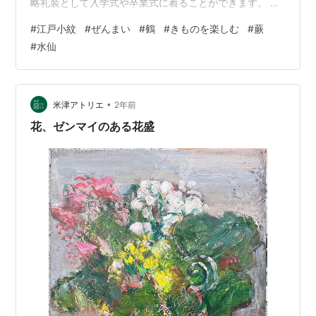
略礼装として入学式や卒業式に着ることができます。 き
ょうのポイントカラーは、辛子色です。黄色でもいいで
#
江戸小紋
#
ぜんまい
#
鶴
#
きものを楽しむ
#
蕨
すね。 今日の江戸小紋をアップにしてみました。 江戸小
#
水仙
紋には種類が沢山あります。 「鮫」「行儀」「角通し」
「大小霰」など色々あります。 今日の私の柄は、小さな
柄が沢山描かれています。 お色直しに着られた本振袖で
す。これは昔のきものですが柄は結構可愛い❣ 上の写真
•
米津アトリエ
2年前
は前の柄です。 見ていただきたいの…
花、ゼンマイのある花盛