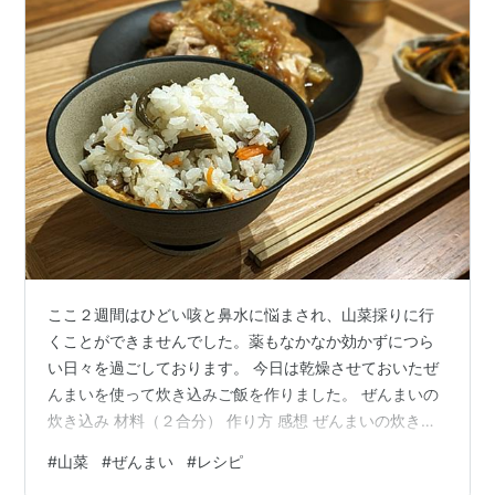
ここ２週間はひどい咳と鼻水に悩まされ、山菜採りに行
くことができませんでした。薬もなかなか効かずにつら
い日々を過ごしております。 今日は乾燥させておいたぜ
んまいを使って炊き込みご飯を作りました。 ぜんまいの
炊き込み 材料（２合分） 作り方 感想 ぜんまいの炊き込
み 材料（２合分） 米...２合 ぜんまい...100g（戻したも
#
山菜
#
ぜんまい
#
レシピ
の） 油揚げ...１枚 人参...１/３本 割烹白だし（ヤマキ）...