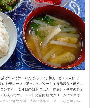
油揚げのみそ汁・いんげんのごま和え・さくらんぼで
基本の野菜スープ・ほっけのバターしょう油焼き・ほうれ
ロンです。 ２４日の朝食 ごはん（納豆）・基本の野菜
くらんぼです。 ２４日の昼食 明太クリームパスタで
とレタスの塩麹お粥・基本の野菜スープ・いかと里芋の煮
。果物は桃を食べました。桃は初物です。 今回は、い