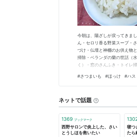
今朝は、陽ざしが戻ってきまし
ん・セロリ香る野菜スープ・さ
づけ・仏壇と神棚のお供え物
掃除・ベランダの蘭の世話（
く）・窓のさんふき・トイレ掃
中紅） 今年２１個目の花です
#
さつまいも
#
ほっけ
#
ハス
２０個目の花の間違いでした。
ていて、きれいだなと思いまし
ネットで話題
1369
130
ブックマーク
西野サロンで炎上した、さい
寝つ
とうしほを救いたい
たら