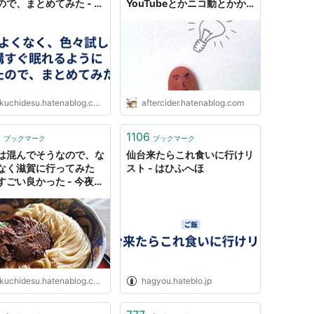
ので、まとめてみた - 今
YouTubeとかニコ動とかか
いやほい
ら探してきてたけど、もっと
いいやり方ってないかなって
考えたので、その結論とか、
どんなサービス使ってどんな
体験できるようになったかを
1分くらいで読めるようにし
てみた。 - ほねっとのぶろぐ
kuchidesu.hatenablog.com
aftercider.hatenablog.com
2
1106
ブックマーク
ブックマーク
は混んでそうなので、な
仙台来たらこれ食いに行けリ
なく滋賀に行ってみた
スト - はひふへほ
すごい良かった - 今夜は
ほい
kuchidesu.hatenablog.com
hagyou.hateblo.jp