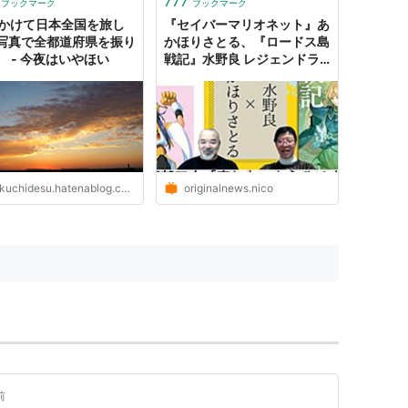
777
ブックマーク
ブックマーク
年かけて日本全国を旅し
『セイバーマリオネット』あ
写真で全都道府県を振り
かほりさとる、『ロードス島
。 - 今夜はいやほい
戦記』水野良 レジェンドラ
ノベ作家にぶっちゃけ話（真
剣）をしてもらった！ 「フ
ァンタジーは書いたらダメ」
「（初版7万部でも）売れな
いからやめましょう」と言わ
れた時代
kuchidesu.hatenablog.com
originalnews.nico
前