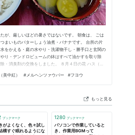
たが、厳しいほどの暑さではないです。 朝食は、 ごは
つまいものバターしょう油煮・バナナです。 台所の片
と水をかえる・庭の水やり・洗濯物干し・勝手口と玄関の
水やり・デンドロビュームの鉢はすべて油かすを取り除
除・消臭剤の交換をしました。 ８月４日の花 ハス（美
。８月３日のブログで、１９個目の花と書きましたが、
（美中紅）
#
メルヘンツァウバー
#
フヨウ
訂正をしました。 今日は、小さいながら、色が濃く出
た。 近くを通った方が、…
もっと見る
2
1280
ブックマーク
ブックマーク
きがよくなく、色々試し
パソコンで作業していると
結構すぐ眠れるようにな
き、作業用BGMって