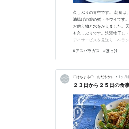
久しぶりの青空です。 朝食は
油揚げの炒め煮・キウイです。
お供え物と水をかえました。
も久しぶりです。洗濯物干し
デイサービスを見送り・ベラ
た。）・布団干し・窓のさんふ
#
アスパラガス
#
ほっけ
け・水拭き）をしました。 昼
メの変わりに、レシピ通り、麵
•
〇はちまる〇 おだやかに
1ヶ月
２３日から２５日の食