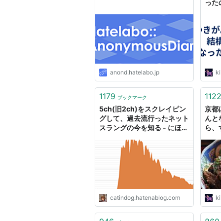
った
夜は
anond.hatelabo.jp
ki
1179
112
ブックマーク
5ch(旧2ch)をスクレイピン
京都
グして、過去流行ったネット
んと
スラングの今を知る - にほん
ら、
ごのれんしゅう
いや
catindog.hatenablog.com
ki