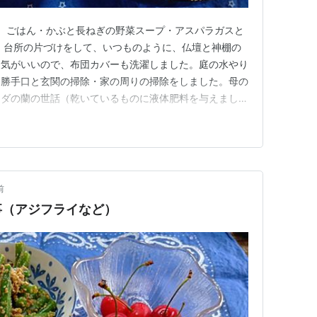
、 ごはん・かぶと長ねぎの野菜スープ・アスパラガスと
 台所の片づけをして、いつものように、仏壇と神棚の
天気がいいので、布団カバーも洗濯しました。庭の水やり
・勝手口と玄関の掃除・家の周りの掃除をしました。母の
ンダの蘭の世話（乾いているものに液体肥料を与えまし
きをしました。 居間・廊下・台所の床掃除（掃除機が
食は、 簡単和風ボンゴレスパゲティです。今日はコンソ
つゆを使いました。美味し…
前
事（アジフライなど）