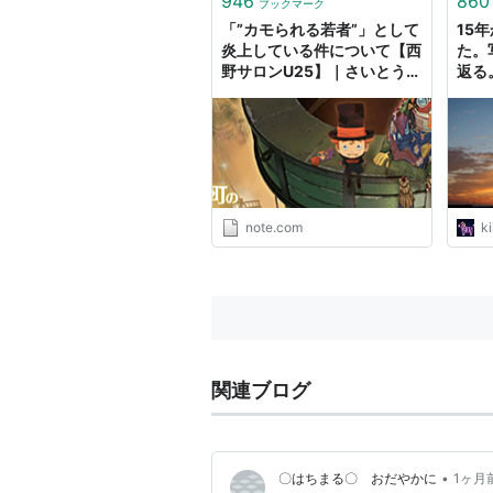
946
860
ブックマーク
「”カモられる若者”」として
15
炎上している件について【西
た。
野サロンU25】｜さいとうし
返る
ほ｜note
note.com
ki
関連ブログ
•
〇はちまる〇 おだやかに
1ヶ月