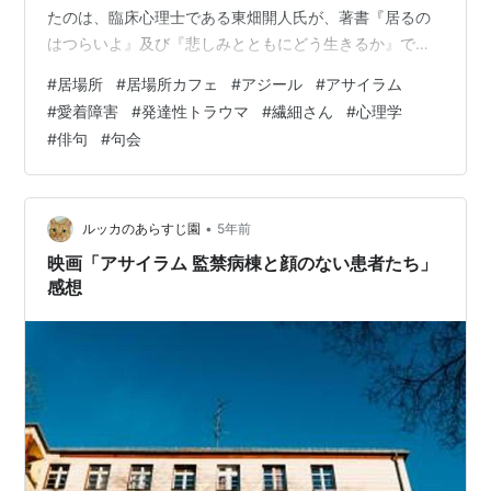
たのは、臨床心理士である東畑開人氏が、著書『居るの
はつらいよ』及び『悲しみとともにどう生きるか』で述
べておられる”アジール”と”アサイラム”の違いにみる居場
#
居場所
#
居場所カフェ
#
アジール
#
アサイラム
所への考察と、昨年参加させていただいた、NPO法人パ
#
愛着障害
#
発達性トラウマ
#
繊細さん
#
心理学
ノラマの代表理事を務める石井正宏氏による「校内居場
#
俳句
#
句会
所カフェ」養成講座で学んだ事柄でした。 居るのはつら
いよ: ケアとセラピーについての覚書 (シリーズ ケアをひ
らく) 作者:東畑 開人 医学書院 Amazon 悲しみとともに
どう生きるか …
•
ルッカのあらすじ園
5年前
映画「アサイラム 監禁病棟と顔のない患者たち」
感想