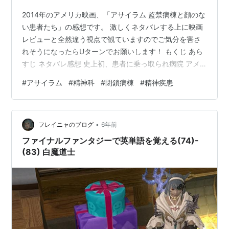
2014年のアメリカ映画、「アサイラム 監禁病棟と顔のな
い患者たち」の感想です。 激しくネタバレする上に映画
レビューと全然違う視点で観ていますのでご気分を害さ
れそうになったらUターンでお願いします！ もくじ あら
すじ ネタバレ感想 史上初、患者に乗っ取られ病院 アメ
リカって国は本当に精神疾患に寛容だなあ ラムの治療法
#
アサイラム
#
精神科
#
閉鎖病棟
#
精神疾患
が最先端医療 ニューゲートもめちゃくちゃ優秀 どうして
も救いようのないやつは死ぬ映画 絶対言わないでおこう
と思った最大のオチ 実は主人公はラム。精神疾患って何
•
だろうを考えさせられた あらすじ イギリスオックスフォ
フレイニャのブログ
6年前
ード大学にて、ヒステリー患者の講義が行われていた。
ファイナルファンタジーで英単語を覚える(74)-
美しい女性患者は無神…
(83) 白魔道士