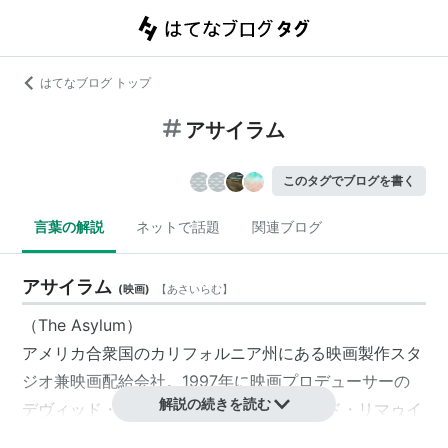
はてなブログ トップ
アサイラム
このタグでブログを書く
言葉の解説
ネットで話題
関連ブログ
アサイラム
(
映画
)
【
あさいらむ
】
（The Asylum）
アメリカ合衆国のカリフォルニア州にある映画製作スタ
ジオ兼映画配給会社。1997年に映画プロデューサーの
解説の続きを読む
デヴィッド・マイケル・ラット、デヴィッド・リマゥイ
ー、シェリー・ストレインら三人によって設立された。