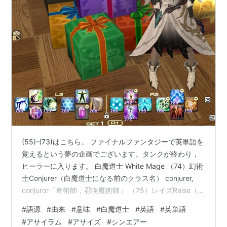
(55)-(73)はこちら。 ファイナルファンタジーで英単語を
覚えるという夢の企画でございます。タンクが終わり，
ヒーラーに入ります。 白魔道士 White Mage （74）幻術
士Conjurer（白魔道士になる前のクラス名） conjurer,
conjuror「奇術師，召喚魔術師」 （75）レイズRaise（戦
闘不能者の蘇生） raise「起こす，生き返らせる」
#
語源
#
由来
#
意味
#
白魔道士
#
英語
#
英単語
（76）アクアオーラFluid Aura（対象を移動できなくす
#
アサイラム
#
アサイズ
#
シンエアー
る） fluid「液体，流動体（の）」 ※「気体」（gas）と