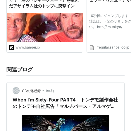
だ！」あの『シャークネード』を生ん
ュラー・リズム・アサ
だアサイラム社のトップに突撃インタ
ビュー!! | あなたが観たい、おすすめ
10秒後にジャンプします
映画・ドラマが一発でみつかる
場合は、下記のＵＲＬを
BANGER!!!（バンガー） 映画愛、爆
い。 http://ira.tokyo/
発!!!
www.banger.jp
irregular.sanpal.co.jp
関連ブログ
•
G3の雑感録
1年前
When I’m Sixty-Four PART4 トンデモ製作会社
のトンデモ自社広告「マルチバース・アルマゲド
ン」【映画評／ネタバレ注意】