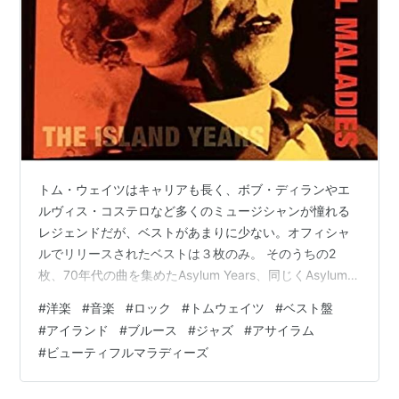
トム・ウェイツはキャリアも長く、ボブ・ディランやエ
ルヴィス・コステロなど多くのミュージシャンが憧れる
レジェンドだが、ベストがあまりに少ない。オフィシャ
ルでリリースされたベストは３枚のみ。 そのうちの2
枚、70年代の曲を集めたAsylum Years、同じくAsylum期
の曲を集めたUsed Songsはどちらも廃盤。 かと言って
#
洋楽
#
音楽
#
ロック
#
トムウェイツ
#
ベスト盤
オールタイムベストもリリースされないまま今日に至
#
アイランド
#
ブルース
#
ジャズ
#
アサイラム
る。 おそらく本人がベスト盤を出すことに興味がないの
#
ビューティフルマラディーズ
だ。まあ文士型のひとなのでわからないでもない。 だか
らこそ今回とりあげるベストには意味がある。 残りの１