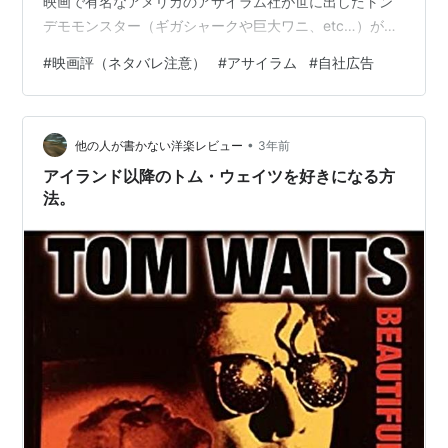
映画で有名なアメリカのアサイラム社が世に出したトン
デモモンスター（ギガシャークや巨大ワニ、etc…）が
次々登場。それはアサイラム映画を参考にしたエイリア
#
映画評（ネタバレ注意）
#
アサイラム
#
自社広告
ンが、作品の3Dコピーから生み出したトンデモモンスタ
ーだったというお話。トンデモぶりもここまで来ればご
立派、としか言いようがない。マルチバース・アルマゲ
•
ドン
他の人が書かない洋楽レビュー
3年前
アイランド以降のトム・ウェイツを好きになる方
法。