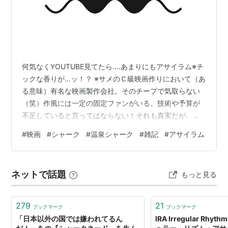
何気なくYOUTUBE見てたら‥‥あまりにもアサイラム※チ
ックな香りが…ッ！？ ※サメのＣ級映画作りにおいて（あ
る意味）有名な映画製作会社。そのチープで気取らない
（笑）作風には一定の固定ファンがいる。技術や予算が
不足していると言ってはならない！それも真実だが、ヤ
ツラは分かって作っている👍 忍び寄るヤツラ‥‥って、明
#
映画
#
シャーク
#
温泉シャーク
#
雑記
#
アサイラム
らかに忍んでねぇッ！？ ジャンル：シャークの進行・感
染力は想像を絶するな‥‥ まさか…日本にもこれだけのシ
ャーク力※を持つ奇特なヤツラが存在したとは…ッ！
ネットで話題
もっと見る
※「しゃーくちから」と読みましょう！ 日本製のシャー
ク映画‥‥環境でチープな映画になっただと？違うね
ッ！！ 和製アサイラムっぽい…
279
21
ブックマーク
ブックマーク
「日本以外の国では嫌われてるん
IRA Irregular Rhyt