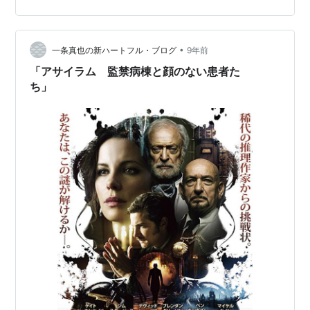
「液体」（liquid）の総称 （77）神速魔Presence of
Mind（自身の詠唱短縮） pres…
•
一条真也の新ハートフル・ブログ
9年前
「アサイラム 監禁病棟と顔のない患者た
ち」