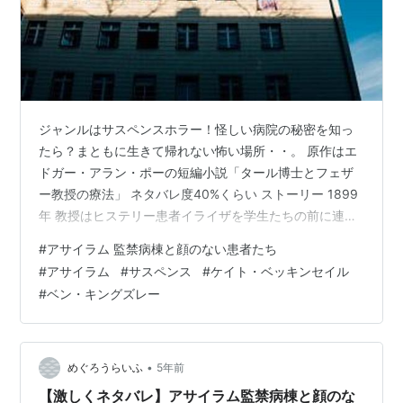
ジャンルはサスペンスホラー！怪しい病院の秘密を知っ
たら？まともに生きて帰れない怖い場所・・。 原作はエ
ドガー・アラン・ポーの短編小説「タール博士とフェザ
ー教授の療法」 ネタバレ度40%くらい ストーリー 1899
年 教授はヒステリー患者イライザを学生たちの前に連れ
出し、教材として利用していた。 「私は正常です」と、
#
アサイラム 監禁病棟と顔のない患者たち
叫ぶイライザ（ケイト・ベッキンセイル）。 数年後 エド
#
アサイラム
#
サスペンス
#
ケイト・ベッキンセイル
ワード・ニューゲート（ジム・スタージェス）は、スト
#
ベン・キングズレー
ーンハースト精神病院で研修医として働こうとしてい
た。 サイラス・ラム院長（ベン・キングズレー）から、
患者を監禁、投薬せずに人間らしく扱う治療と聞くエド
ワード。 ある日、地下に数人が…
•
めぐろうらいふ
5年前
【激しくネタバレ】アサイラム監禁病棟と顔のな