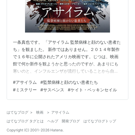
一条真也です。 「アサイラム 監禁病棟と顔のない患者た
ち」を観ました。 新作ではありません。２０１４年製作
で１６年に公開されたアメリカ映画です。じつは、映画
館で何か新作を観ようかと思ったのですが、あまりにも
寒いのと、インフルエンザが流行していることから自宅
でＤＶＤを鑑賞することにしました。それで、ヤフー映
#
アサイラム
#
監禁病棟と顔のない患者たち
画で最近その存在を知り、ぜひ観たいと思ってＤＶＤを
#
ミステリー
#
サスペンス
#
ケイト・ベッキンセイル
購入したばかりの「アサイラム 監禁病棟と顔のない患者
たち」を観たのです。全体的にわたし好みの雰囲気で、
面白かったです。 ヤフー映画の「解説」には以下のよう
はてなブログ
>
映画
>
アサイラム
に書かれています。 「エドガー・アラン・ポーの小説
はてなブログ タグとは
ヘルプ
開発ブログ
はてなブログトップ
『タール博士とフェザー教授の療法』を映画…
Copyright (C) 2001-
2026
Hatena.