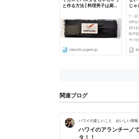
と作る方法 | 料理男子は厨房
じゃ
がお好き
1：
VIP
2012/
ID:
ヤバ
どか
rdanshi.jugem.jp
bl
り、
シャ
☆と
リポ
嫁の料
関連ブログ
ハワイの楽しいこと おいしい情
ハワイのアランチーノ
タ！！