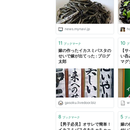
痩せ
物語
news.mynavi.jp
ho
11
10
ブックマーク
ブ
嫁の作ったイカスミパスタの
【サ
せいで嫁が出てった : ブログ
い呑
太郎
マグ
【イ
- 
更新
gasoku.livedoor.biz
w
8
5
ブックマーク
ブ
【男子必見】オサレで簡単！
嫁の
イカスミパスタをちゃちゃっ
せい