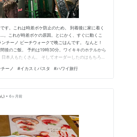
です。これは時差ボケ防止のため。 到着後に家に着く
ト…。これが時差ボケの原因。とにかく、すぐに動くこ
ランチーノ ビーチウォークで晩ごはんです。 なんと！
間後のご飯。 予約は19時30分。ワイキキのホテルから
 日本人もたくさん。 そしてオーダーしたのはもちろん
ニのアラビアータはペンネにカスタマイズしてもらいま
ンチーノ
#
イカスミパスタ
#
ハワイ旅行
ミス😋 ということで、今回のハワイの夜のスタートはア
始まりました❣…
•
ん)
6ヶ月前