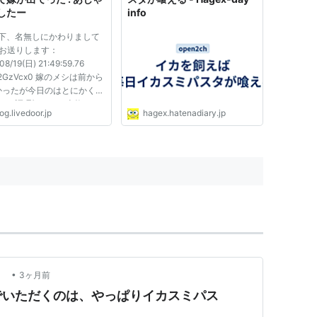
したー
info
以下、名無しにかわりまして
がお送りします：
08/19(日) 21:49:59.76
F62GzVcx0 嫁のメシは前から
かったが今日のはとにかくひ
った 調理酒だけで米炊いた
og.livedoor.jp
hagex.hatenadiary.jp
カレーにミリンいれまくって
バシャバだったり夏バテ対策
か言って冷やし中華のつゆが
Dだったりと 俺は我慢して
理を食っ...
•
報
3ヶ月前
でいただくのは、やっぱりイカスミパス