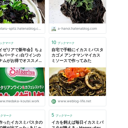
るまでのダイエット成功
である
taru-spitz.hatenablog.com
a-hanoi.hatenablog.com
10
ックマーク
ブックマーク
イゼリアで新年会】ちょ
自宅で手軽にイカスミパスタ
みパーティ♪白ワインの
カゴメ アンナマンマイカス
ナムがお得でオススメ！
ミソースで作ってみた
カスミパスタもグッド】
目標1000記事&ブログ毎日
！メダカ皇帝のクチコミ
ww.medaka-koutei.work
www.weblog-life.net
5
ックマーク
ブックマーク
作ったイカスミパスタの
イカを飼えば毎日イカスミパ
で嫁が出てった : あじゃ
スタが喰える - Hagex-day