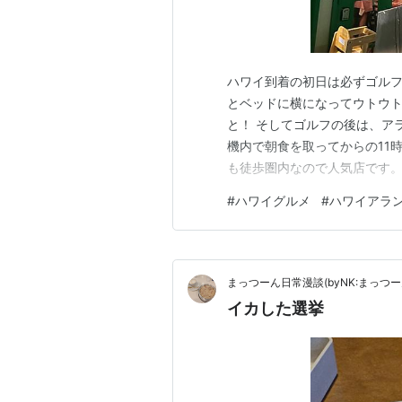
ハワイ到着の初日は必ずゴルフ
とベッドに横になってウトウ
と！ そしてゴルフの後は、ア
機内で朝食を取ってからの11時
も徒歩圏内なので人気店です。
イカスミパスタ！！ リガトー
#
ハワイグルメ
#
ハワイアラ
す。 そしてデザートはティラ
ランチーノのイカスミパスタで
まっつーん日常漫談(byNK:まっつー
イカした選挙