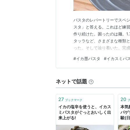
パスタのレパートリーでスペ
スタ」と答える。これほど練
作り続けた。困ったのは麺。1
タッラなど、さまざまな種類と
った。そして辿り着いた。完成
ミパスタの歴史・文化 イカ墨
#
イカ墨パスタ
#
イカスミパ
ルダ） イカスミパスタの材料
カ墨パスタ 仕上げにミョウガ
ネットで話題
27
20
ブックマーク
イカの塩辛を使うと、イカス
本気
ミパスタがぐっとおいしく出
パゲ
来上がる!
駿(
とあ
が美