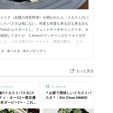
シャリテ（自慢の得意料理）を聞かれたら「イカスミのパ
習したパスタは他にない。何度も何度も来る日も来る日も
.7mmからスタートし、フェットチーネやリングイネ、キ
格闘してきたが、2.4mmのマンチーニがピリオドを打
した。パスタ界のダークナイト。暗黒の騎士。 イカス
はペーストでOK（スメラルダ） イカスミパスタ（スメラ
スタ
#
パスタ
#
スパゲッティ
・食材 イカ墨パスタのレシピ・作り方 最強ミョウガのイ
を入れるだけ…
もっと見る
12
ブックマーク
ブックマーク
飯‼︎イカスミパスタ(ス
＊お家で美味しいイカスミパ
ティ・ネーロ)〜東京優
スタ＊ - Xin Chao HANOI
日本ダービー)〜 - これは
る100kgオーバーの男
味しいものを食べながら