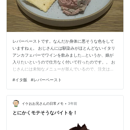
レバーペーストです。なんだか身体に悪そうな色をして
いますねぇ。 おじさんには馴染みがほとんどないイタリ
アンカフェバーでワインを飲みました…というか、娘が
入りたいというので仕方なく付いて行ったのです。。 お
じさんには未知なメニューが並んでいるので、注文は娘
に頼んだところ…写真のようなアイスクリームみたいな
#
イタ飯
#
レバーペースト
レバーペーストが運ばれてきました。 味は…まぁ塩味が
効いて酒のツマミには最適ですが、ここで一つ問題があ
ります。娘の指令で酒はグラスワイン一杯のみ…しかも
•
白です。いやレバーなら赤だろ。しかもこれだけ沢山あ
イケおお兄さんの日常メモ
3年前
れば、ワイン一杯じゃ食べきれないだろ…。 それに見た
とにかくモテそうなバイトを！
目が何だか食欲を減退させるような色合いだし…