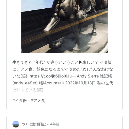
生きてきた "年代" が違うということ▶︎哀しい？ イタ飯
に、アメ食。飴色になるまでイタめた”めし” んなわけな
いな(笑). https://t.co/jk6j0ojXJu— Andy Sierra 雑記帳
(andy-e49er) (@Accurasal) 2022年10月13日 私の世代
は知っている(笑)…
#
イタ飯
#
アメ食
•
つくば生活日記
4年前