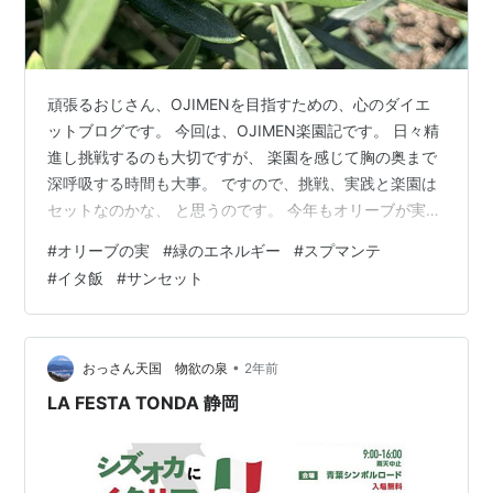
頑張るおじさん、OJIMENを目指すための、心のダイエ
ットブログです。 今回は、OJIMEN楽園記です。 日々精
進し挑戦するのも大切ですが、 楽園を感じて胸の奥まで
深呼吸する時間も大事。 ですので、挑戦、実践と楽園は
セットなのかな、 と思うのです。 今年もオリーブが実を
つけました シプレッシーノの実です。 お相手は、ネバデ
#
オリーブの実
#
緑のエネルギー
#
スプマンテ
ィロ・ブランコです。 4月～5月に開花し、1か月かけて
#
イタ飯
#
サンセット
受粉してるようです。 最初は、お花が咲くのも感動でし
た。 それ以上に実がつくのは感動で、 天気が良い昼下が
りは、 ずっと眺めていたい…そんな季節です。 そして、
この緑色は、本当に早く口にいれたくなる そんな、食感
•
おっさん天国 物欲の泉
2年前
というか、…
LA FESTA TONDA 静岡