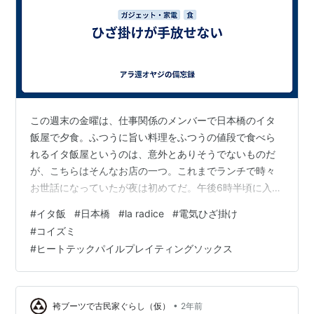
この週末の金曜は、仕事関係のメンバーで日本橋のイタ
飯屋で夕食。ふつうに旨い料理をふつうの値段で食べら
れるイタ飯屋というのは、意外とありそうでないものだ
が、こちらはそんなお店の一つ。これまでランチで時々
お世話になっていたが夜は初めてだ。午後6時半頃に入
店。先客はおらずテーブル席に案内される。席につい
#
イタ飯
#
日本橋
#
la radice
#
電気ひざ掛け
て、まずはドリンクを何にしようかなどと相談している
#
コイズミ
と、お店の人が連れの女性に「ひざ掛けはどうですか」
#
ヒートテックパイルプレイティングソックス
と声をかけてきた。連れの女性は「汚してしまうと...」
と一旦断ったがお店の人は「すぐに洗えるものですか
ら」というので、それではと、連れの女性もありがたく
ひざ掛けを受け取った。そのやり取りを隣で聞いてい
•
袴ブーツで古民家ぐらし（仮）
2年前