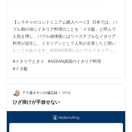
【シラチャのコンドミニアム購入ページ】 日本では、バ
ブル期の頃にイタリア料理のことを「イタ飯」と呼んで
人気を博し、バブル崩壊後にはリーズナブルなイタリア
料理が誕生し、イタリアンとして人気が定着したと聞い
たことがあります。ASEAN諸国においてもイタリアンは
非常に人気のある国際料理の一つです。特に都市部で
#
イタリアとタイ
#
ASEAN諸国のイタリア料理
は、パスタやピザを中心としたイタリアンレストランが
#
イタ飯
多く見られ、多くの人々に親しまれています。その背景
には、グローバルな食文化の広がり、観光業の発展、さ
らには各国の食材とイタリアン料理の融合があると考え
られます。 ASEAN各国におけるイタリアン料理の浸透
•
アラ還オヤジの備忘録
2年前
まず、タイ、シンガポール、マレーシア、イ…
ひざ掛けが手放せない