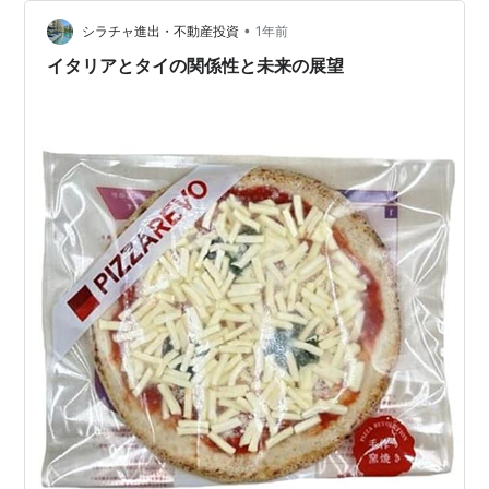
スとかパンナコッタのような、どこかヨーロッパな感
•
じ。 そうだなぁ、イタリアとか？ だいたい、どうやって
シラチャ進出・不動産投資
1年前
料理するのかもよくわからん状態で聞いてるだけなの
イタリアとタイの関係性と未来の展望
で、なんとなくイタ飯屋さんで食べら…