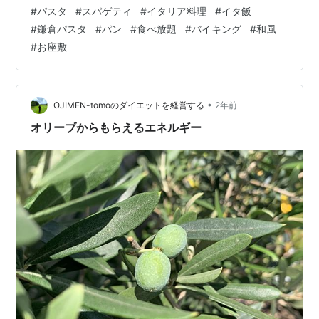
いすき🔥🔥🔥 でも外食だと基本的に量が少なくてね… お
#
パスタ
#
スパゲティ
#
イタリア料理
#
イタ飯
皿にちょこんと盛られて吸ったら無くなりそうなスパゲ
#
鎌倉パスタ
#
パン
#
食べ放題
#
バイキング
#
和風
ティとか🫠 デブ的にはラーメン、うどん並に大盛になっ
#
お座敷
てくれていいぞ。 そのポジションはパンチョかな？ まあ
そんなパスタデーを記念して、鎌倉パスタではキャンペ
ーンをやっているようで。 鎌倉パスタ20周年も記念し…
本来12…
•
OJIMEN-tomoのダイエットを経営する
2年前
オリーブからもらえるエネルギー