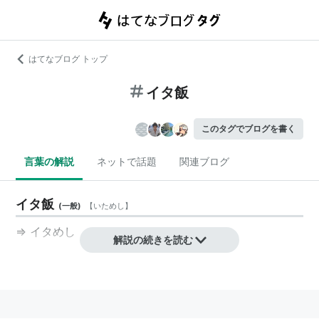
はてなブログ トップ
イタ飯
このタグでブログを書く
言葉の解説
ネットで話題
関連ブログ
イタ飯
(
一般
)
【
いためし
】
⇒
イタめし
解説の続きを読む