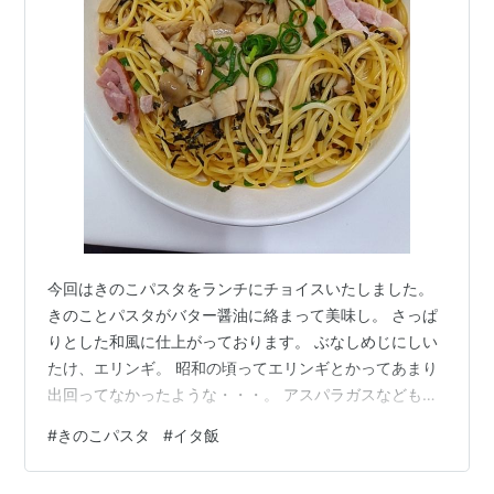
今回はきのこパスタをランチにチョイスいたしました。
きのことパスタがバター醤油に絡まって美味し。 さっぱ
りとした和風に仕上がっております。 ぶなしめじにしい
たけ、エリンギ。 昭和の頃ってエリンギとかってあまり
出回ってなかったような・・・。 アスパラガスなどもそ
れに近かったような。 エリンギにズッキーニとかって、
#
きのこパスタ
#
イタ飯
響きがかっこいい。 おしゃれな感じがする野菜なんです
けど、子供の頃は聞いてもちんぷんかんぷん。 ティラミ