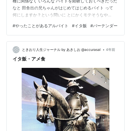
種に関係なく いろんな バイトを経験しておくべきだった
なと 田舎出の兄ちゃんがはじめてはじめるバイト って
何にしますか？という問いに とにかくモテそうなや
つ！！ お金ウンヌンとか関係なく こんなん 動機が一番
#
やったことがあるアルバイト
#
イタ飯
#
バーテンダー
大きかったです もう 思いっきり 時代反映してるのです
が 当時 イタメシブーム （イタリア料理）全盛期でして
初めてのバイトは 週間アルバイトニュース なるバイト雑
•
誌に載ってたやつ 同時は バイト雑誌も全盛期で皆 それ
ときおり人生ジャーナル by あきしお ⁦‪@accurasal‬⁩
4年前
見て 決めてた時代 なんで イタメシかと言うと 短絡思考
イタ飯・アメ食
ですが …