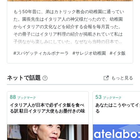
もう50年昔に、弟はカトリック教会の幼稚園に通ってい
た。園長先生はイタリア人の神父様だったので、幼稚園
からイタリアの文化などを紹介する会報を毎月貰った。
その冊子にはイタリア料理の紹介が掲載されていて私は
子供ながら楽しみにしていた。なぜなら当時の日本では
イタリア料理と言ってもケチャップのナポリタンぐらい
#
スパゲッティカルボナーラ
#
サレジオ幼稚園
#
イタ飯
しか思いつかない時代。イタリアの食事などは遠い未知
の世界でだった。 あるとき、『スパゲッティカルボナー
ラの作り方』というのが載っていて、その作り方からは
ネットで話題
もっと見る
全く味が想像つかなかったが、『イタリアのどこそこで
は定番のお母さんの味』という記述がいかにも美味しそ
うで、いつか大人になったら必ずスパゲッティカル…
88
53
ブックマーク
ブックマーク
イタリア人が日本で必ずイタ飯を食べ
あなたはこうやってイ
る訳 駐日イタリア大使もお墨付きの味
る