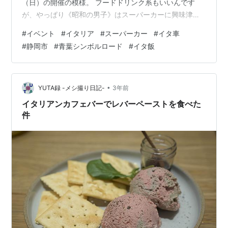
（日）の開催の模様。 フードドリンク系もいいんです
が、やっぱり《昭和の男子》はスーパーカーに興味津々
です(苦笑)。だいぶ先のお話ですが行ってみようかな。
#
イベント
#
イタリア
#
スーパーカー
#
イタ車
View this post on Instagram A post shared by La Festa
#
静岡市
#
青葉シンボルロード
#
イタ飯
Tonda Club 2024 (@lafestatonda) www.instagram.com
終 青島文化教材社 1/24 ザ☆スーパーカー No.21 '82 デ
ロリアン プラモデル…
•
YUTA録 -メシ撮り日記-
3年前
イタリアンカフェバーでレバーペーストを食べた
件