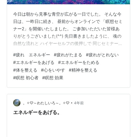
今日は朝から見事な青空が広がる一日でした。 そんな今
日は、一昨日に続き、 昼前からオンラインで 「瞑想セミ
ナー2」を開催いたしました。 ご参加いただいた皆様あ
りがとうございました(^^) 先日書きましたように、 魂の
自然な流れと ハイヤーセルフの後押しで 同じセミナーを
このひと月の間に4回も開催することとなり、 参加した
#
疲れ エネルギー
#
疲れがたまる
#
疲れがとれない
い人がいるのかしら？と思いつつ、 でもリクエストをい
#
エネルギーをあげる
#
エネルギーをためる
ただいたことがきっかけとなり、 開催してみましたら満
#
体を整える
#
心をいやす
#
精神を整える
席で、 自分でも本当にビックリの流れで今日の開催とな
#
瞑想 初心者
#
瞑想 効果
りました。 つくづく、思考による計算なんていらないな
ぁと 実感する流れでした(^^) そんな今日の「瞑想セミナ
ー2」では、…
•
。✧♡～わたしいろ～。✧♡
4年前
エネルギーをあげる。