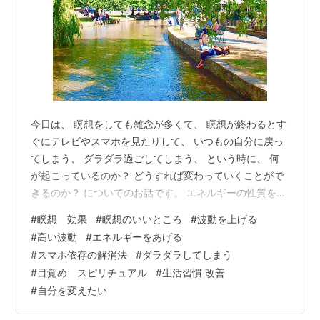
今日は、 瞑想をしても雑念が多くて、 瞑想が終わるとす
ぐにテレビやスマホを見たりして、 いつもの自分に戻っ
てしまう、 ダラダラ過ごしてしまう、 という時に、 何
が起こっているのか？ どうすれば変わっていくことがで
きるのか？ についてのお話です。 エネルギーの性質を知
っておくと 単純に理解でき、 自分を責めないでいられま
#
瞑想 効果
#
瞑想のいいところ
#
波動を上げる
すよ。 簡単なワークもご紹介しますので、 ぜひ試してみ
#
高い波動
#
エネルギーをあげる
てくださいね(^^) ・ 今日も夢のように美しい夕暮れでし
#
スマホ依存の解消法
#
ダラダラしてしまう
たね。 みなさまもご覧になられたでしょうか。 私たちは
#
目覚め スピリチュアル
#
生活習慣 改善
映画や想像の世界より美しい世界に 今、生きていますね
#
自分を変えたい
(^^) 裸眼生活4日目ですが、 パソコン作業やスマホを見
る時…