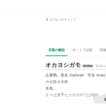
はてなブログ トップ
言葉の解説
ネットで話題
関
オカヨシガモ
(
動植物
)
【
おかよ
丘葦鴨。英名 Gadwall 学名
Anas 
カモ目カモ科
冬鳥。
オスは派手なカモの中では地味。メ
がつく。