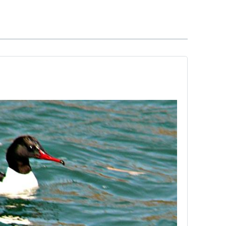
ァックァッと、メスはガァガァと鳴く。
リスト::水辺の鳥