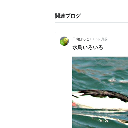
あまり鳴くことはないが、オスはク
画像左がオス、右がメス。
関連ブログ
関連語 リスト::動物 リスト::鳥類 
•
日向ぼっこⅡ
5ヶ月前
水鳥いろいろ