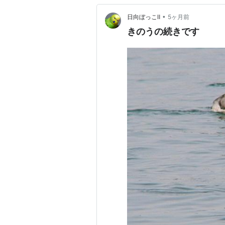
•
日向ぼっこⅡ
5ヶ月前
きのうの続きです