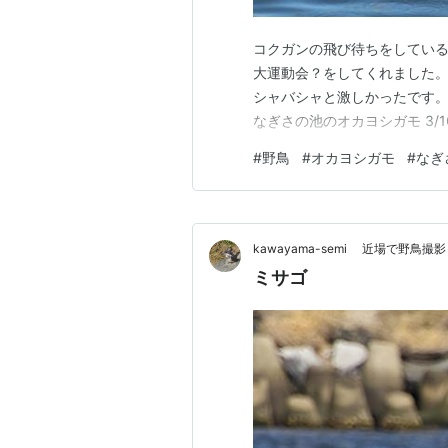
コクガンの飛び待ちをしている
大運動会？をしてくれました。
シャバシャと激しかったです。
なぎさの池のオカヨシガモ 3/
#
野鳥
#
オカヨシガモ
#
なぎ
kawayama-semi 近場で野鳥撮影
ミサゴ