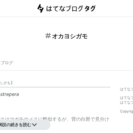
オカヨシガモ
連ブログ
しがも
】
はてな
strepera
はてな
はてな
Copyrig
スはマガモのメスに酷似するが、背の白斑で見分け
解説の続きを読む