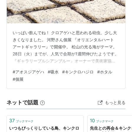
いっぱい飲んでね！ クロアゲハと思われる幼虫、少し大
きくなりました。 河野さん個展 『オリエンタルハート
アートギャラリー』で開催中。 松山の光る海がテーマ。
28日（火）までが、人気で会期が1週間伸びたようです。
『ギャラリープルシアンブルー』オーナーで美術家協会
会員。 カフェ&ギャラリー 『グリーンテイル』 7月29日
#
アオスジアゲハ
#
吸水
#
キンクロハジロ
#
ホタル
（水）〜9月3日（木）まで夏季休業するため、 ブローチ
#
個展
返品にうかがいました。 ていねいに入れてくださるアイ
スコーヒーはとてもおいしく、 ご厚意で濃厚なチョコケ
ーキをいただきました。 『コーヒータイム』 個展も後
ネットで話題
もっと見る
半、31日（金）まで。 天然素材『繭結』常連Tさん、仕
事帰りに来店…
37
10
ブックマーク
ブックマーク
いつもびっくりしている鳥、キンクロ
先生との再会＆キンクロ