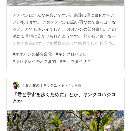
オオバンはこんな色合いですが、鳥達は偶に白化するこ
とがあります。 このオオバンは黒い羽なので白っぽくな
ると、とてもキレイでした。 オオバンの部分白化、この
池に１月頃に見かけられたようです。 顔が殆ど白くなっ
て体も白黒のマーブル模様のようで綺麗でした 目立つん
で猛禽類等から襲われないか心配です。 この場所は岸に
#
オオバンの部分白化
#
キンクロハジロ
近くて浅いようで、直ぐ水底の水草が採れるようで沢山
#
キセキレイのオス夏羽
#
チュウダイサギ
食べていました。 この池でのキンクロハジロはあまり見
かけないようで、嬉しい被写体に なってくれました。後
頭のポニーテールが可愛いですね。 キンクロハジロ ちょ
っと目が怖いです(笑）右はオオバンです 尾羽がこんなに
•
くみた柑のオキラクニッキ
4ヶ月前
広がって見えたのは初めてか…
『君と宇宙を歩くために』とか、キンクロハジロ
とか