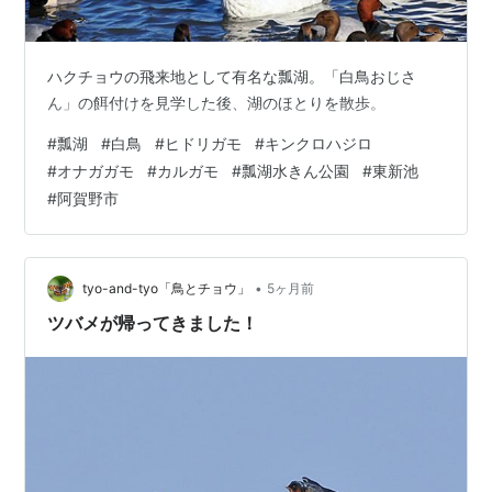
ハクチョウの飛来地として有名な瓢湖。「白鳥おじさ
ん」の餌付けを見学した後、湖のほとりを散歩。
#
瓢湖
#
白鳥
#
ヒドリガモ
#
キンクロハジロ
#
オナガガモ
#
カルガモ
#
瓢湖水きん公園
#
東新池
#
阿賀野市
•
tyo-and-tyo「鳥とチョウ」
5ヶ月前
ツバメが帰ってきました！