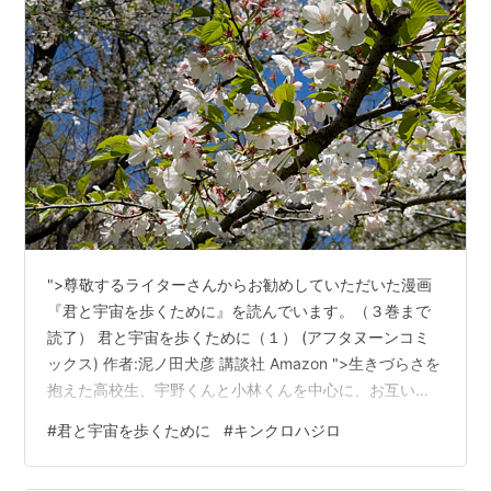
">尊敬するライターさんからお勧めしていただいた漫画
『君と宇宙を歩くために』を読んでいます。（３巻まで
読了） 君と宇宙を歩くために（１） (アフタヌーンコミ
ックス) 作者:泥ノ田犬彦 講談社 Amazon ">生きづらさを
抱えた高校生、宇野くんと小林くんを中心に、お互い苦
手な部分を補い、助け合いながら友情を深めていく青春
#
君と宇宙を歩くために
#
キンクロハジロ
ストーリー。 ">周りにいる大人たちがとにかく優しい。
成長していく過程で、とくに多感な時期に、こういう人