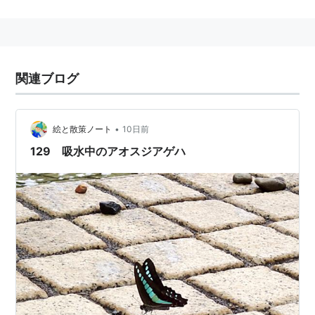
近年は餌付けの影響により公園の池などでも見かける。
関連語 リスト::動物 リスト::鳥類 リスト::水辺の鳥
関連ブログ
•
絵と散策ノート
10日前
129 吸水中のアオスジアゲハ