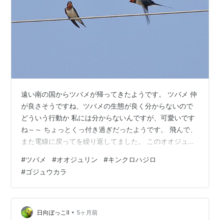
遠い南の国からツバメが帰ってきたようです。 ツバメ 仲
が良さそうですね、ツバメの生態が良く分からないので
どういう行動か 私には分からないんですが、可愛いです
ね～～ ちょっとくっ付き過ぎだったようです。 飛んで、
また電線に戻ってを繰り返してました。 このオオジュリ
ンは足輪を付けていました。撮るときは確認できません
#
ツバメ
#
オオジュリン
#
キンクロハジロ
でしたが何のための足輪なんでしょうか？小さなオオジ
#
ゴジュウカラ
ュリンに負担は かからないんでしょうかね。バリバリと
ヨシの茎をかじってカイガラムシ を食べているようで
す。 オオジュリン ヨシの穂でしょうか、食べています。
ゴジュウカラを久しぶりに撮りました。この鳥は爪が鋭
•
日向ぼっこⅡ
5ヶ月前