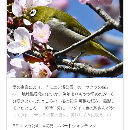
妻の進言により、「モエレ沼公園」の「サクラの森」
へ。 地球温暖化のせいか。例年よりもやや早めだが、8
分咲きといったところの、桜の花🌸 可憐な桜を、撮影し
ていたところ･･･ 10時11分に、ウグイス色の鳥さんがや
ってきた。 サクラの花の蜜を、美味しそうに吸うその鳥
さんは･･･ 「メジロ」ちゃんである。 そのグリーンな羽
#
モエレ沼公園
#
花見
#
バードウォッチング
色もさることながら。目の周りの白いアイリングが、印