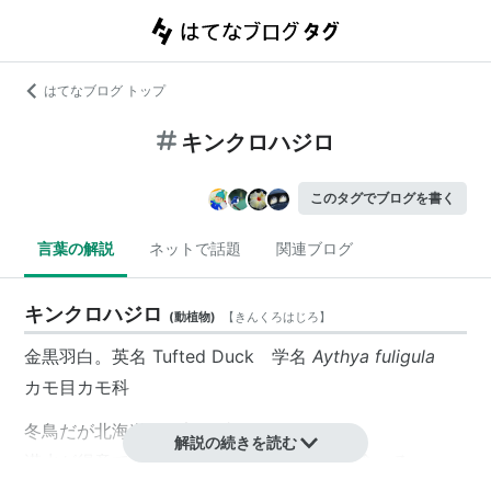
はてなブログ トップ
キンクロハジロ
このタグでブログを書く
言葉の解説
ネットで話題
関連ブログ
キンクロハジロ
(
動植物
)
【
きんくろはじろ
】
金黒羽白。英名 Tufted Duck 学名
Aythya fuligula
カモ目カモ科
冬鳥だが北海道で一部が越冬する。
解説の続きを読む
潜水が得意で水中の昆虫や甲殻類、水草を食べる。