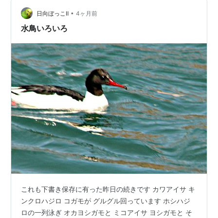
たちとどれだけ出会えるかで、その後の人生は大きく変
•
わるのだと思う。二人は、環境と友達と先生をはじめ、
日向ぼっこⅡ
4ヶ月前
周りにいる大人たちに恵まれたね♪ ただ、現実ではこんな
水鳥いろいろ
に理解ある恵まれた環…
これも下書き保存に有った昨日の続きです カワアイサ キ
ンクロハジロ コガモが グルグル回っています ホシハジ
ロの一列泳ぎ オカヨシガモと ミコアイサ ヨシガモと そ