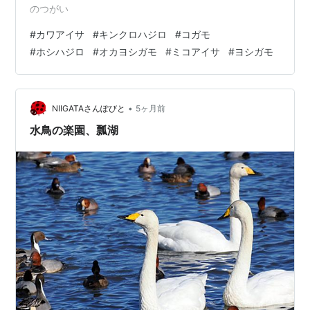
のつがい
#
カワアイサ
#
キンクロハジロ
#
コガモ
#
ホシハジロ
#
オカヨシガモ
#
ミコアイサ
#
ヨシガモ
•
NIIGATAさんぽびと
5ヶ月前
水鳥の楽園、瓢湖