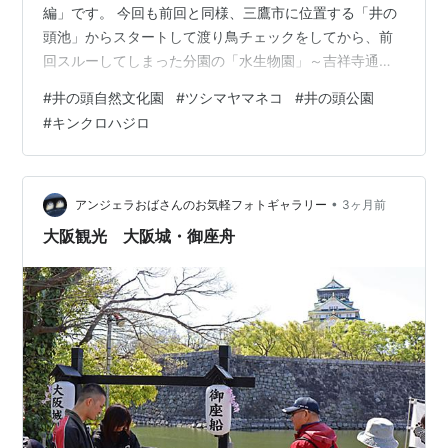
編」です。 今回も前回と同様、三鷹市に位置する「井の
頭池」からスタートして渡り鳥チェックをしてから、前
回スルーしてしまった分園の「水生物園」～吉祥寺通り
を渡って、武蔵野市に位置する「ツシマヤマネコ」の居
#
井の頭自然文化園
#
ツシマヤマネコ
#
井の頭公園
る井の頭自然文化園ルートで行きました。 「井の頭池」
#
キンクロハジロ
には前回同様に案の定「オオバン」さんが居ましたが、
泳いではおらず陸地に上がって草などをバクバク食べて
ました（✧▽✧） このコのクチバシから額（額板）は淡
いピンク色をしてます♡（一般的には白！） 「オオバ
•
アンジェラおばさんのお気軽フォトギャラリー
3ヶ月前
ン」という黒い水鳥は「幸せを運ぶ黒い鳥」と言…
大阪観光 大阪城・御座舟