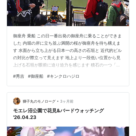
御座舟 乗船 この日一番出発の御座舟に乗ることができま
した 内堀の岸に立ち並ぶ満開の桜が御座舟を待ち構えま
す 水面から立ち上がる日本一の高さの石垣と 近代的ビル
の対比が際立って見えます 地上より一段低い位置から見
上げる石垣が眼前に迫り迫力を感じます 積石の一つ「魔
よけとも言われる謎の人面石」がある場所を 舟はわざわ
#
秀吉
#
御座船
#
キンクロハジロ
ざ舟首を近づけて紹介してくれました 徳川幕府の命によ
り築城に参加した各地の大名の紋章を刻んだ 「刻印石」
のありかも説明してくれます 内堀の東側から見上げる石
•
垣の上に何人かの人が立ち並んでいます 堀、石垣そして
獅子丸のモノローグ
3ヶ月前
天守閣、たっぷり見学です 石垣の水際の砂場でキンクロ
モエレ沼公園で花見&バードウォッチング
ハジロ（カモの仲間） が…
'26.04.23