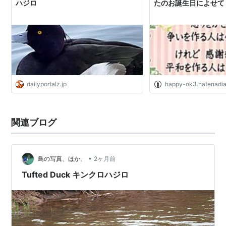
ハジロ
たのお誕生日によせ
dailyportalz.jp
happy-ok3.hatenadia
関連ブログ
•
鳥の写真、ほか。
2ヶ月前
Tufted Duck キンクロハジロ