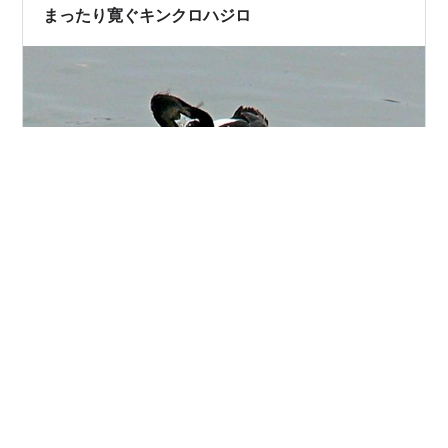
くて樹の幹に張り付き 逆さに…
まったり寛ぐキンクロハジロ
こんな光景見てたらほのぼのとして 思わず微笑む私がい
ました それをじっと見つめる 鵜が二羽・・ 平和だなぁ‥
しあわせ・・いっぱい・・
#
キンクロハジロ
#
鵜