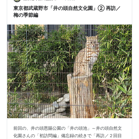
東京都武蔵野市「井の頭自然文化園」② 再訪／
梅の季節編
前回の、井の頭恩賜公園の「井の頭池」～井の頭自然文
化園さんの「初訪問編」備忘録の続きで「再訪／２回目