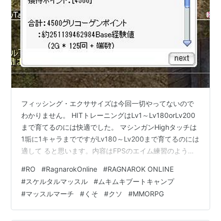
フィッシング・エクササイズは今回一切やってないので
わかりません。 HITトレーニングはLv1～Lv180orLv200
まで育てるのには快適でした。 マシンガンHighタッチは
1垢に1キャラまでですがLv180～Lv200まで育てるのには
適して ると思います。内容はFPSのエイム練習のような
事を延々とやる感じです 公式ではLv180～Lv220までの
#
RO
#
RagnarokOnline
#
RAGNAROK ONLINE
限定メニューとなっていますが 私の指の筋的なものが悲
#
スケルタルマッスル
#
ムキムキブートキャンプ
鳴をあげたのでLv209くらいでマッスルマーチがどんな
#
マッスルマーチ
#
くそ
#
クソ
#
MMORPG
ものか を試しに行きました。 結論としてはLv200になっ
たらマッスルマーチで育てたほうが楽だと思います。 マ