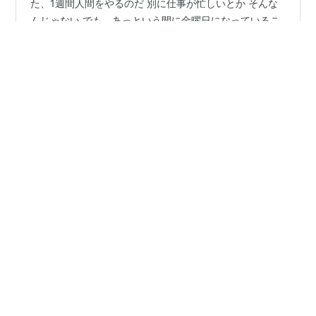
今日もまた1週間が始まった いや、始まってしまった ま
た、1週間人間をやるのだ 別に仕事が忙しいとか そんな
んじゃない でも、あっという間に金曜日になっているこ
とが多い しかもそんなに記憶も無い ほぼワープだ 生き
生きとしている人はこう言った 毎日小さな目標を持って
生きろ と 朝起きて タバコ吸って 風呂入って ペットに餌
#
若者
#
月曜日
#
クソ
#
頑張ろう
あげて 出勤して ネットサーフィンしたり たまには仕事
をして 昼を迎えて 飯食って 午前中と同じ感じに過ごし
て 定時より少し遅くに帰って 晩ごはん食って 酒飲みな
•
がらタバコ吸って 11時位に寝る そんな繰り返し 目標？
歓喜天倶楽部
4年前
そんなのありゃしない そりゃたまには考えたりもする け
名探偵コナンの出オチ回。