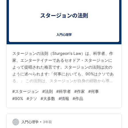
スタージョンの法則（Sturgeon's Law）は、科学者、作
家、エンターテイナーであるセオドア・スタージョンに
よって提唱された格言です。スタージョンの法則は次の
ように述べられます:「何事においても、90%はクソであ
る。」 この法則は、スタージョンが自身の経験から導き
出した見解であり、情報や作品の質に関する一般的な原
#
スタージョン
#
法則
#
科学者
#
作家
#
何事
則を表しています。スタージョンは、どの分野や領域に
#
90%
#
クソ
#
大多数
#
情報
#
作品
おいても、大多数の情報や作品が低品質であるという考
えを持っていました。 この法則はしばしば、インターネ
ットやメディアの発展によって、大量の情報やコンテン
ツが容易に利用可能になった現代においても当てはまる
•
入門心理学
3年前