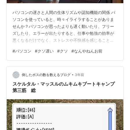
パソコンの遅さと人間の生体リズムや認知機能の関係 パ
ソコンを使っていると、時々イライラすることがありま
せんか？パソコンが思ったよりも遅く動いたり、フリー
ズしたり、エラーが出たりすると、仕事や勉強の効率が
悪くなるだけでなく、ストレスや不快感を感じることも
あるでしょう。 しかし、パソコンの遅さは、人間の生体
#
パソコン
#
クソ遅い
#
クソ
#
なんやねんお前
リズムや認知機能にも影響を与える可能性があるという
ことをご存知でしょうか？この記事では、パソコンの遅
さが人間の心身に及ぼす影響について、科学的な研究や
•
データをもとに解説します。
倒したボスの数を数えるブログ
3年前
スケルタル・マッスルのムキムキブートキャンプ
第三筋 総