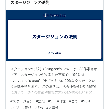
とされます。つまり、多くの情…
スタージジョンの法則
スタージョンの法則（Sturgeon's Law）は、SF作家セオ
ドア・スタージョンが提唱した言葉で、"90% of
everything is crap"（全てのものの90%はクソだ）とい
う意味を持ちます。 この法則は、あらゆる分野や創作物
において、多くの作品や情報の大部分が質の低いもので
あるという考えを表現しています。スタージョンはSF文
#
スタージョン
#
法則
#
SF
#
作家
#
全て
#
90%
学を例に挙げながら、多くの作品が質的に劣るものであ
#
クソ
#
作品
#
情報
#
大部分