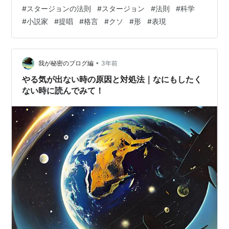
られています。 この法則は、創造的な作品やコンテンツ
#
スタージョンの法則
#
スタージョン
#
法則
#
科学
において、大多数のものが質的に劣っているという現実
#
小説家
#
提唱
#
格言
#
クソ
#
形
#
表現
を指摘しています。スタージョンは、特に科学小説やフ
ァンタジー小説などのジャンルにおいて、多くの作品が
質的に劣っていると考えていました。 スタージョンの法
則は、クリエイティブな分野において成功作品の割合が
•
我が秘密のブログ編
3年前
非常に少ないことを示唆しています…
やる気が出ない時の原因と対処法｜なにもしたく
ない時に読んでみて！