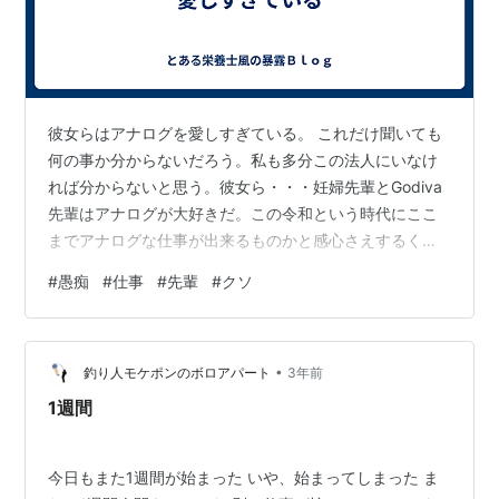
彼女らはアナログを愛しすぎている。 これだけ聞いても
何の事か分からないだろう。私も多分この法人にいなけ
れば分からないと思う。彼女ら・・・妊婦先輩とGodiva
先輩はアナログが大好きだ。この令和という時代にここ
までアナログな仕事が出来るものかと感心さえするくら
いに。 アナログ１：利用者に配る献立表 利用者さんに毎
#
愚痴
#
仕事
#
先輩
#
クソ
週献立表を配っている。Excelで作成されるそれには献立
名のみ記載されており、利用者さんが読めるようにふり
がなをふらなければならない。 ふりがなをふったのち、
•
季節に合わせたイラストを貼り、可愛く仕上げる。 その
釣り人モケポンのボロアパート
3年前
作業が全てアナログなのだ。 せっかくExcelで表を作るの
1週間
だからふりがなもEx…