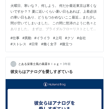
火曜日、寒いな？、何しよう。 何だか最近東京は寒くな
いですか？？ 夏に近いくらい暑い日もあれば、上着必須
の寒い日もあり、どうもつかめないここ最近… また少し
間が空いてしまいました。 この間に怒涛のように色々と
ありました。 まずは、ブライダルフローリストとして働
いている私、ついに独り立ちしました！ マネージャーの
#
仕事
#
異動
#
イライラ
#
上司
#
クソ
#
会社
サポートは貰いながらも、一人でお客様と打ち合わせ
#
ストレス
#
日常
#
働く女子
#
腹立つ
し、 一人でデザインを考え、デッサンし、お客様とコミ
ュニケーションを取り、 花も選び、当日最高の空間を作
って、お客様から、最高です！のお言葉頂きました…！
何やろう、嬉しいのはもちろんなんやけど、ほっと一安
•
とある栄養士風の暴露Ｂｌｏｇ
3年前
心っていうのが一番大きい気がする……
彼女らはアナログを愛しすぎている