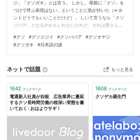
ジ」「クソガキ」とは言う。 しかし、母親に「クソ」を
つけて呼ぶ表現はない、ということに気が付いた（←ホ
ントどうでもいいことだけど）。 しいて言うなら「クソ
ババア」となるのかもしれないけれど、それは婆さんを
けなす言葉と同一でもあり、「クソジジイ、クソオヤ
#
クソ
#
クソジジイ
#
クソババア
#
クソオヤジ
ジ」と、爺さん親父それぞれを単体で呼べるのとは違っ
#
クソガキ
#
日本語の謎
ている。 なぜなんだろう。説を2つ考えてみた。 1. 古来
から、女は子を産んだら、みなもう一緒くたに「ババ
ア」呼ばわりされから。女性の地位が低かったのもあっ
ネットで話題
もっと見る
て。 2. 母、というのは、ひときわ聖なる存在だから、侮
辱してはいけないものなので。 どうでも…
1642
1608
ブックマーク
ブックマーク
電通新入社員が自殺 広告業界に蔓延
クソデカ羅生門
するクソ長時間労働の根深い実態を書
いておく : おはよウサギ！