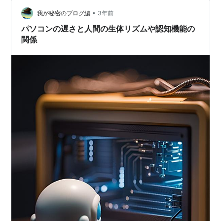
んでしょうねえ。 親としての責任感とかマジでないんだ
ね。 ほんと信じられない。 しんじ〜られない〜ことでし
•
我が秘密のブログ編
3年前
ょ〜ぉぉけれど〜♪…
パソコンの遅さと人間の生体リズムや認知機能の
関係