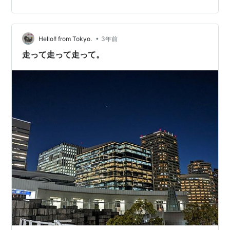
ることを指摘しましたが、この考えは他の分野やコンテ
ンツにも適用されることがあります。 スタージョンの法
則は、クオリティの低いものが存在することを受け入れ
つつも、その中から優れた作品や情報を見つけ出す努力
•
Hello!! from Tokyo.
3年前
や選…
走って走って走って。