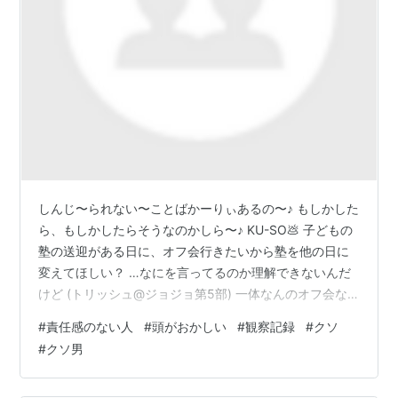
しんじ〜られない〜ことばかーりぃあるの〜♪ もしかした
ら、もしかしたらそうなのかしら〜♪ KU-SO💩 子どもの
塾の送迎がある日に、オフ会行きたいから塾を他の日に
変えてほしい？ …なにを言ってるのか理解できないんだ
けど (トリッシュ@ジョジョ第5部) 一体なんのオフ会な
のかも言えないくせに、そのために子どもの予定変えさ
#
責任感のない人
#
頭がおかしい
#
観察記録
#
クソ
せようとするとか、ほんとあたおか。 しかも平日に、地
#
クソ男
方から都内へ。 会社休むだか早退するだか知らんけど、
そんなに自分の欲が優先か。 いったい何があるオフ会な