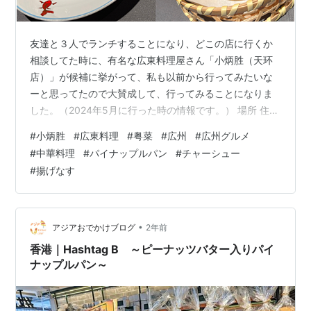
友達と３人でランチすることになり、どこの店に行くか
相談してた時に、有名な広東料理屋さん「小炳胜（天环
店）」が候補に挙がって、私も以前から行ってみたいな
ーと思ってたので大賛成して、行ってみることになりま
した。（2024年5月に行った時の情報です。） 場所 住所
天河区天河路218号天环广场B2层B219b アクセス 地下鉄
#
小炳胜
#
広東料理
#
粤菜
#
広州
#
広州グルメ
apm線天河南駅から徒歩約１分 営業時間 11:00〜15:00,
#
中華料理
#
パイナップルパン
#
チャーシュー
16:30〜22:00 外観 ハイソなショッピングモール「天环
#
揚げなす
广场（Parc Central）」内にあるだけあって、店構えから
してめっちゃ高級感が感じられます。 きんきらきん。 店
内の写真撮るの忘れたのですが、…
•
アジアおでかけブログ
2年前
香港｜Hashtag B ～ピーナッツバター入りパイ
ナップルパン～