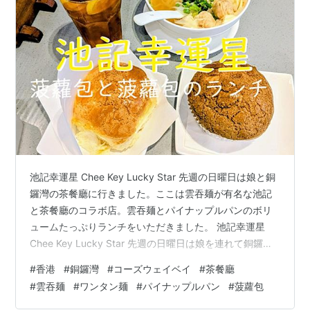
池記幸運星 Chee Key Lucky Star 先週の日曜日は娘と銅
鑼灣の茶餐廳に行きました。ここは雲吞麺が有名な池記
と茶餐廳のコラボ店。雲吞麺とパイナップルパンのボリ
ュームたっぷりランチをいただきました。 池記幸運星
Chee Key Lucky Star 先週の日曜日は娘を連れて銅鑼灣
Causeway Bay（コーズウェイ・ベイ）にある茶餐廳
#
香港
#
銅鑼灣
#
コーズウェイベイ
#
茶餐廳
（香港式カフェ）に行きました。前に一人で行ってみ
#
雲吞麺
#
ワンタン麺
#
パイナップルパン
#
菠蘿包
て、パンがおいしかった茶餐廳です。パン好きな娘が気
に入るかと思って、連れて行ってみました。 店内に入る