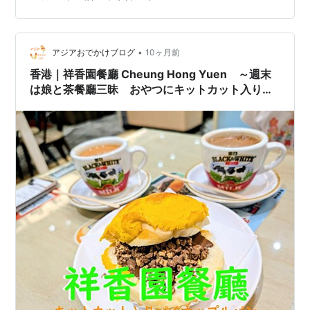
地下鉄3号線石牌桥駅から徒歩約5分 営業時間 11時～15
時、17時～翌日2時 外観 お店の外観はこんな感じで…
•
アジアおでかけブログ
10ヶ月前
香港｜祥香園餐廳 Cheung Hong Yuen ～週末
は娘と茶餐廳三昧 おやつにキットカット入りパ
イナップルパン☕～