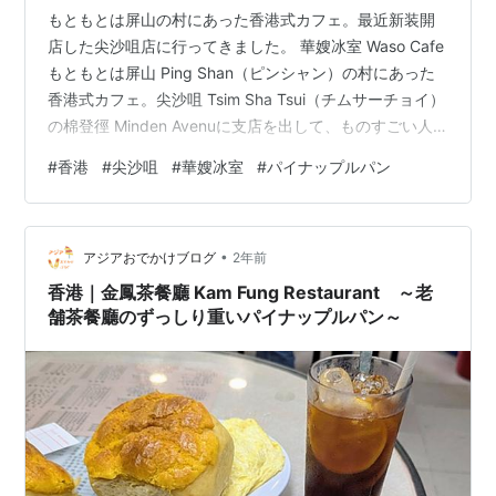
もともとは屏山の村にあった香港式カフェ。最近新装開
店した尖沙咀店に行ってきました。 華嫂冰室 Waso Cafe
もともとは屏山 Ping Shan（ピンシャン）の村にあった
香港式カフェ。尖沙咀 Tsim Sha Tsui（チムサーチョイ）
の棉登徑 Minden Avenuに支店を出して、ものすごい人
気に。最近その尖沙咀店が、加連威老道 Granville Road
#
香港
#
尖沙咀
#
華嫂冰室
#
パイナップルパン
に引っ越しました。 華嫂冰室 Waso Cafe こちらです↑い
つもだったら平日でも店先でテーブルを持っている人が
かなりの数いますが、この日はラッキーなことに誰も待
•
っていませんでした🙀 華嫂冰室 Waso Cafe というわけ
アジアおでかけブログ
2年前
で、番…
香港｜金鳳茶餐廳 Kam Fung Restaurant ～老
舗茶餐廳のずっしり重いパイナップルパン～