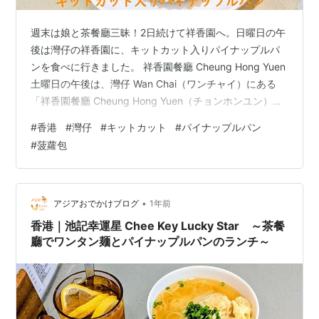
週末は娘と茶餐廳三昧！2日続けて祥香園へ。日曜日の午
後は灣仔の祥香園に、キットカット入りパイナップルパ
ンを食べに行きました。 祥香園餐廳 Cheung Hong Yuen
土曜日の午後は、灣仔 Wan Chai（ワンチャイ）にある
「祥香園餐廳 Cheung Hong Yuen（チョンホンユン）」
へ！そう、週末2日連続で「祥香園」です🤭 土曜日は長
#
香港
#
灣仔
#
キットカット
#
パイナップルパン
沙灣 Cheung Sha Wan（チョンサーワン）店に行きまし
#
菠蘿包
たが、日曜日は中央圖書館 Central Library（中央図書
館）からトラムで灣仔店 Wan Chai（ワンチャイ）店に行
きました。 トラム トラムで灣仔に移動！とても混んでい
ました💦…
•
アジアおでかけブログ
1年前
香港｜池記幸運星 Chee Key Lucky Star ～茶餐
廳でワンタン麺とパイナップルパンのランチ～