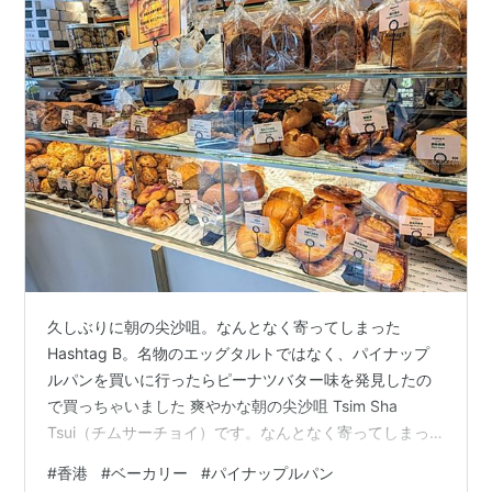
久しぶりに朝の尖沙咀。なんとなく寄ってしまった
Hashtag B。名物のエッグタルトではなく、パイナップ
ルパンを買いに行ったらピーナツバター味を発見したの
で買っちゃいました 爽やかな朝の尖沙咀 Tsim Sha
Tsui（チムサーチョイ）です。なんとなく寄ってしまっ
たHashtag B（ハッシュタグB）。ナポレオン・エッグタ
#
香港
#
ベーカリー
#
パイナップルパン
ルトが大人気のお店です↓ 午後になると列ができます