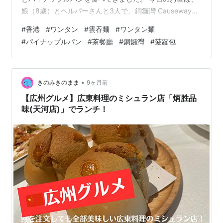
娘（8歳）とヘルパーさんと3人で、銅鑼灣 Causeway
Bay（コーズウェイ・ベイ）にある茶餐廳（香港式カフ
#
香港
#
ワンタン
#
雲吞麺
#
ワンタン麺
ェ）、「池記幸運星 Chee Key Lucky Star（チーケイ・
#
パイナップルパン
#
茶餐廳
#
銅鑼灣
#
菠蘿包
ラッキー・スター）」に行きました。 池記幸運星 Chee
Key Lucky Star 雲吞麺が有名な「池記」と「幸運星」と
いう茶餐廳のコラボ店です。黄色い看板が目印。ベーカ
リーが付設されていて、パンを買いに来てい…
•
きのみきのまま
9ヶ月前
【広州グルメ】広東料理のミシュラン店「炳胜品
味(天河店)」でランチ！