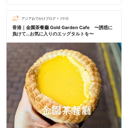
が、私が行った時間はまだエッグタルトの発売時間では
なかったので、買いにくるのは地元の人ぐらい。空いて
•
いました。ちなみにこのお店、もともとは菠蘿包（パイ
アジアおでかけブログ
2年前
ナップルパン）が売りのお店。日によって違いますが、
香港｜金園茶餐廳 Gold Garden Cafe 〜誘惑に
炭焼きコーヒーとかレモン…
負けて…お気に入りのエッグタルトを〜