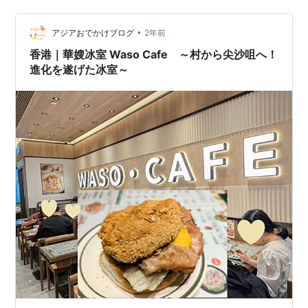
とまだいくつか空席があったので、すぐに座れました。
池記幸運星 Chee Key Lucky S…
•
アジアおでかけブログ
2年前
香港｜華嫂冰室 Waso Cafe ～村から尖沙咀へ！
進化を遂げた冰室～