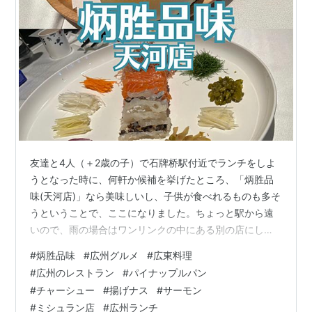
友達と4人（＋2歳の子）で石牌桥駅付近でランチをしよ
うとなった時に、何軒か候補を挙げたところ、「炳胜品
味(天河店)」なら美味しいし、子供が食べれるものも多そ
うということで、ここになりました。ちょっと駅から遠
いので、雨の場合はワンリンクの中にある別の店にしよ
うということになってましたが、当日晴れたので、「炳
#
炳胜品味
#
広州グルメ
#
広東料理
胜品味(天河店)」に行けました。（2025年6月に行った時
#
広州のレストラン
#
パイナップルパン
の情報です。） 場所 住所 アクセス 営業時間 外観 内観
#
チャーシュー
#
揚げナス
#
サーモン
商品 感想 場所 住所 天河区天河东路168号1-2楼 アクセス
#
ミシュラン店
#
広州ランチ