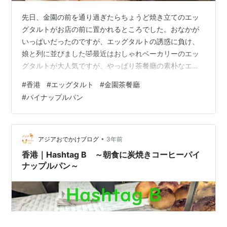
先日、金園の前を通り過ぎたらちょうど焼き立てのエッ
グタルトがお店の前に置かれるところでした。おなかが
いっぱいだったのですが、エッグタルトの誘惑に負け、
娘と列に並びました🤣最近はおしゃれベーカリーのエッ
グタルトが大人気ですが、やっぱり茶餐廳の素朴なエッ
グタルトもいい。お気に入りです。 金園茶餐廳 Gold
#
香港
#
エッグタルト
#
金園茶餐廳
Garden Cafe 先月、娘とうどんを食べに長沙灣 Cheung
#
パイナップルパン
Sha Wan（チョンサーワン）に行きました。お腹いっぱ
いうどんを食べた後、もうお腹いっぱい、何も食べられ
ない…とか言いながら歩いていたのですが、金園茶餐廳
Gold Garden Cafe（ゴールド・ガーデン・カフェ）の
•
アジアおでかけブログ
3年前
前…
香港｜Hashtag B ～朝食に炭焼きコーヒーパイ
ナップルパン～