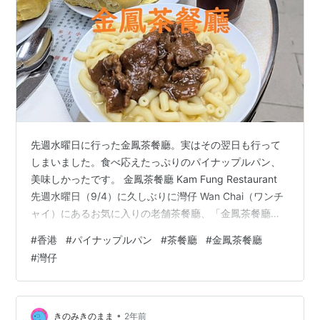
先週水曜日に行った金鳳茶餐廳。実はその翌日も行って
しまいました。食べ応えたっぷりのパイナップルパン、
美味しかったです。 金鳳茶餐廳 Kam Fung Restaurant
先週水曜日（9/4）に久しぶりに灣仔 Wan Chai（ワンチ
ャイ）にあるお気に入りの老舗茶餐廳、「金鳳茶餐廳
Kam Fung Restaurant（ガムフォーンチャーチャンテー
#
香港
#
パイナップルパン
#
茶餐廳
#
金鳳茶餐廳
ン、カムフォン・レストラン）」に行ったと書いたので
#
灣仔
す☟が、その時に近くにいた人たちが食べていた特價午餐
と言うランチセットがおいしそうで、友達と「今日はあ
んまりお腹が空いていないから無理だけど、今度はあの
セットを頼みたいねー」なんて話していました。 …
•
きのみきのまま
2年前