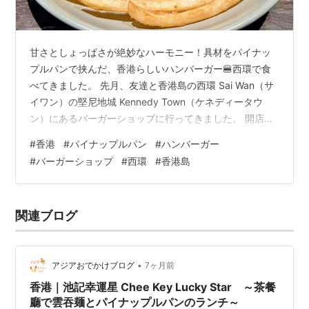
甘さとしょっぱさが絶妙なハーモニー！具材をパイナッ
プルパンで挟んだ、香港らしいハンバーガー🍔西環で食
べてきました。 先月、友達と香港島の西環 Sai Wan（サ
イワン）の堅尼地城 Kennedy Town（ケネディータウ
ン）にあるバーガーショップに行ってきました。 開店時
間よりも早く到着してしまったので、MTRの駅から散歩
#
香港
#
パイナップルパン
#
ハンバーガー
をしつつ、お店へ向かいました。 そして到着。 Beeger
#
バーガーショップ
#
西環
#
香港島
こちらのお店です。「Beeger（ビーガー）」というバー
ガーショップ。 Beeger 席に着こうと思って壁を見る
と、3つの映画のポスターが貼られていました。ちょうど
関連ブログ
この3作品を見たばかりだったので、あまりにも奇遇で
驚…
•
アジアおでかけブログ
7ヶ月前
香港｜池記幸運星 Chee Key Lucky Star ～茶餐
廳で雲吞麺とパイナップルパンのランチ～